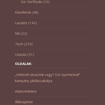
Sör Sörfőzde
(10)
Kávéhírek
(48)
Lazulós
(143)
Nő
(22)
Tech
(255)
Utazás
(51)
OLDALAK:
„Hírlevél olvasónk vagy? Ezt nyerheted!”
kampány játékszabálya
Adatvédelem
Állásajánlat