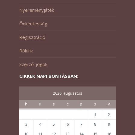
Nyereményjáték
Önkéntesség
Regisztráció
Rólunk
Szerzői jogok
CIKKEK NAPI BONTÁSBAN:
2026. augusztus
h
K
s
c
p
s
v
1
2
3
4
5
6
7
8
9
10
11
12
13
14
15
16