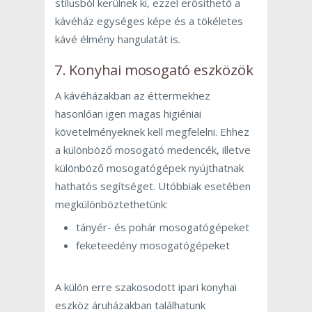
stílusból kerülnek ki, ezzel erősíthető a
kávéház egységes képe és a tökéletes
kávé élmény hangulatát is.
7. Konyhai mosogató eszközök
A kávéházakban az éttermekhez
hasonlóan igen magas higiéniai
követelményeknek kell megfelelni. Ehhez
a különböző mosogató medencék, illetve
különböző mosogatógépek nyújthatnak
hathatós segítséget. Utóbbiak esetében
megkülönböztethetünk:
tányér- és pohár mosogatógépeket
feketeedény mosogatógépeket
A külön erre szakosodott ipari konyhai
eszköz áruházakban találhatunk