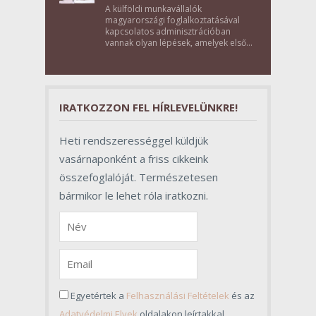
A külföldi munkavállalók
magyarországi foglalkoztatásával
kapcsolatos adminisztrációban
vannak olyan lépések, amelyek első
pillantásra formalitásnak tűnnek,
valójában azonban meghatározó
szerepet töltenek be az egész
folyamat sikerében.
IRATKOZZON FEL HÍRLEVELÜNKRE!
Heti rendszerességgel küldjük
vasárnaponként a friss cikkeink
összefoglalóját. Természetesen
bármikor le lehet róla iratkozni.
Egyetértek a
Felhasználási Feltételek
és az
Adatvédelmi Elvek
oldalakon leírtakkal.