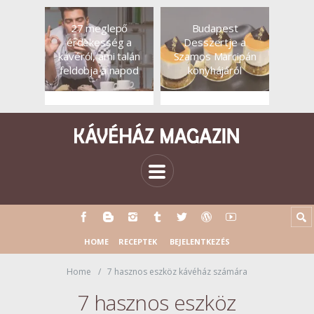
27 meglepő
Budapest
érdekesség a
Desszertje a
kávéról, ami talán
Szamos Marcipán
feldobja a napod
konyhájáról
HOME
RECEPTEK
BEJELENTKEZÉS
Home
7 hasznos eszköz kávéház számára
7 hasznos eszköz