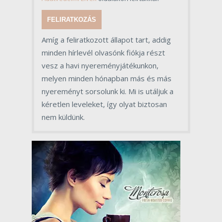
FELIRATKOZÁS
Amíg a feliratkozott állapot tart, addig
minden hírlevél olvasónk fiókja részt
vesz a havi nyereményjátékunkon,
melyen minden hónapban más és más
nyereményt sorsolunk ki. Mi is utáljuk a
kéretlen leveleket, így olyat biztosan
nem küldünk.