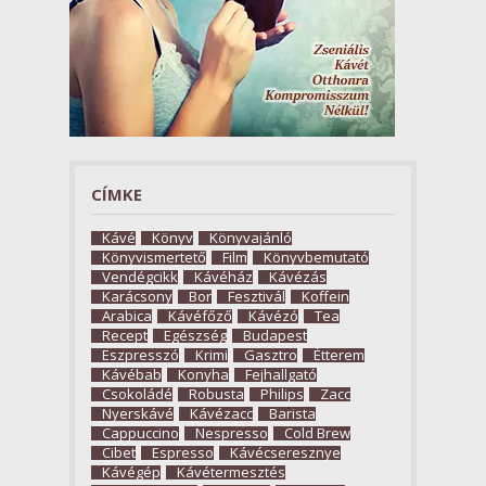
CÍMKE
Kávé
Könyv
Könyvajánló
Könyvismertető
Film
Könyvbemutató
Vendégcikk
Kávéház
Kávézás
Karácsony
Bor
Fesztivál
Koffein
Arabica
Kávéfőző
Kávézó
Tea
Recept
Egészség
Budapest
Eszpresszó
Krimi
Gasztro
Étterem
Kávébab
Konyha
Fejhallgató
Csokoládé
Robusta
Philips
Zacc
Nyerskávé
Kávézacc
Barista
Cappuccino
Nespresso
Cold Brew
Cibet
Espresso
Kávécseresznye
Kávégép
Kávétermesztés