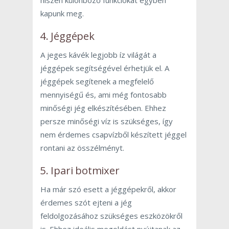
hiszen különböző funkciókat egyben
kapunk meg.
4. Jéggépek
A jeges kávék legjobb íz világát a
jéggépek segítségével érhetjük el. A
jéggépek segítenek a megfelelő
mennyiségű és, ami még fontosabb
minőségi jég elkészítésében. Ehhez
persze minőségi víz is szükséges, így
nem érdemes csapvízből készített jéggel
rontani az összélményt.
5. Ipari botmixer
Ha már szó esett a jéggépekről, akkor
érdemes szót ejteni a jég
feldolgozásához szükséges eszközökről
is. Ehhez ideális megoldást nyújtanak az