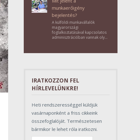
Mit jelent a
munkaerőigény
bejelentés?
A külföldi munkavállalók
magyarországi
foglalkoztatásával kapcsolatos
adminisztrációban vannak olyan
lépések, amelyek első
pillantásra formalitásnak tűnnek,
valójában azonban
meghatározó szerepet töltenek
be az egész folyamat sikerében.
IRATKOZZON FEL
HÍRLEVELÜNKRE!
Heti rendszerességgel küldjük
vasárnaponként a friss cikkeink
összefoglalóját. Természetesen
bármikor le lehet róla iratkozni.