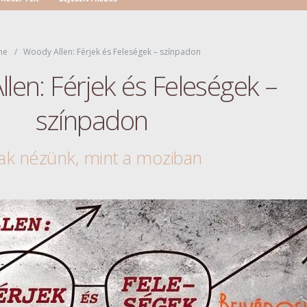
me
Woody Allen: Férjek és Feleségek – színpadon
len: Férjek és Feleségek –
színpadon
ak nézünk, mint a moziban