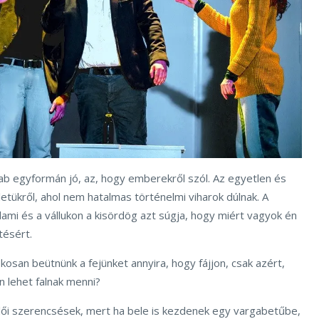
rab egyformán jó, az, hogy emberekről szól. Az egyetlen és
tükről, ahol nem hatalmas történelmi viharok dúlnak. A
alami és a vállukon a kisördög azt súgja, hogy miért vagyok én
tésért.
kosan beütnünk a fejünket annyira, hogy fájjon, csak azért,
n lehet falnak menni?
ői szerencsések, mert ha bele is kezdenek egy vargabetűbe,