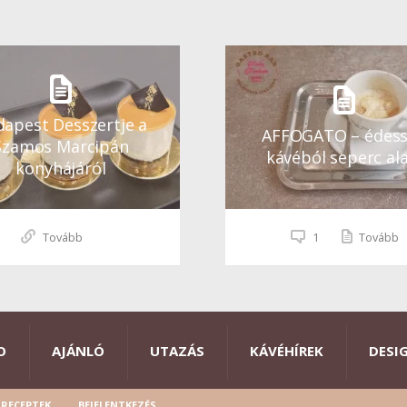
apest Desszertje a
AFFOGATO – édes
Szamos Marcipán
kávéból seperc ala
konyhájáról
Tovább
1
Tovább
O
AJÁNLÓ
UTAZÁS
KÁVÉHÍREK
DESI
RECEPTEK
BEJELENTKEZÉS