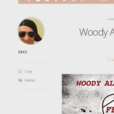
Ho
Woody Al
ZACC
cs
7 éve
Színház