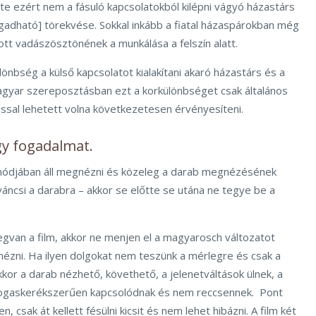
e ezért nem a fásuló kapcsolatokból kilépni vágyó házastárs
ogadható] törekvése. Sokkal inkább a fiatal házaspárokban még
tt vadászösztönének a munkálása a felszín alatt.
lönbség a külső kapcsolatot kialakítani akaró házastárs és a
magyar szereposztásban ezt a korkülönbséget csak általános
ással lehetett volna következetesen érvényesíteni.
egy fogadalmat.
 módjában áll megnézni és közeleg a darab megnézésének
áncsi a darabra – akkor se előtte se utána ne tegye be a
egvan a film, akkor ne menjen el a magyarosch változatot
gnézni. Ha ilyen dolgokat nem teszünk a mérlegre és csak a
akkor a darab nézhető, követhető, a jelenetváltások ülnek, a
fogaskerékszerűen kapcsolódnak és nem reccsennek. Pont
 csak át kellett fésülni kicsit és nem lehet hibázni. A film két