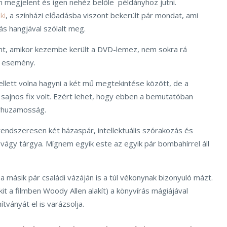
 megjelent és igen nehéz belőle példányhoz jutni.
ki
, a színházi előadásba viszont bekerült pár mondat, ami
ás hangjával szólalt meg.
ont, amikor kezembe került a DVD-lemez, nem sokra rá
i esemény.
llett volna hagyni a két mű megtekintése között, de a
 sajnos fix volt. Ezért lehet, hogy ebben a bemutatóban
árhuzamosság.
rendszeresen két házaspár, intellektuális szórakozás és
vágy tárgya. Mígnem egyik este az egyik pár bombahírrel áll
 másik pár családi vázáján is a túl vékonynak bizonyuló mázt.
kit a filmben Woody Allen alakít) a könyvírás mágiájával
ítványát el is varázsolja.