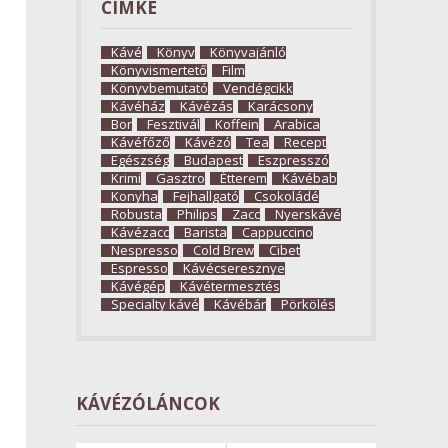
CÍMKE
Kávé
Könyv
Könyvajánló
Könyvismertető
Film
Könyvbemutató
Vendégcikk
Kávéház
Kávézás
Karácsony
Bor
Fesztivál
Koffein
Arabica
Kávéfőző
Kávézó
Tea
Recept
Egészség
Budapest
Eszpresszó
Krimi
Gasztro
Étterem
Kávébab
Konyha
Fejhallgató
Csokoládé
Robusta
Philips
Zacc
Nyerskávé
Kávézacc
Barista
Cappuccino
Nespresso
Cold Brew
Cibet
Espresso
Kávécseresznye
Kávégép
Kávétermesztés
Specialty kávé
Kávébár
Pörkölés
KÁVÉZÓLÁNCOK