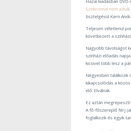
Hazai kiadásban DVD-n
Szinkronnal nem adták 
tisztelgésül Kern Andr
Teljesen véletlenül p
következett a színház
Nagyobb távolságot ke
színházi előadás napja
kicsivel több lesz a p
Négyesben találkozik 
kikapcsolódás a közös 
elő. Elválnak.
Ez aztán megrepeszti a
A fő-főszereplő férj (a
foglalkozik és egyik tan