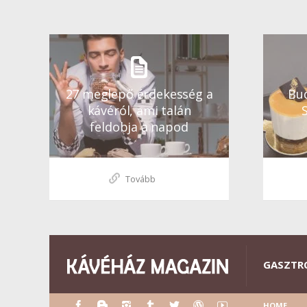
27 meglepő érdekesség a
Bud
kávéról, ami talán
feldobja a napod
Tovább
GASZTR
HOME