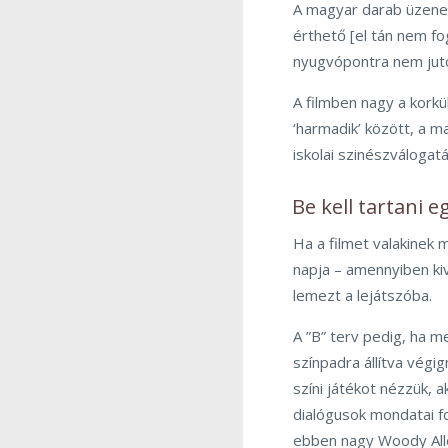
A magyar darab üzenet
érthető [el tán nem f
nyugvópontra nem juto
A filmben nagy a korkü
‘harmadik’ között, a 
iskolai szinészválogat
Be kell tartani 
Ha a filmet valakinek
napja – amennyiben kiv
lemezt a lejátszóba.
A ”B” terv pedig, ha m
színpadra állítva végi
színi játékot nézzük, 
dialógusok mondatai 
ebben nagy Woody Allen,