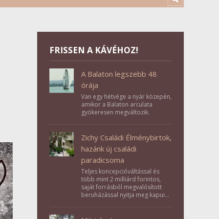
FRISSEN A KÁVÉHOZ!
A Balaton legszebb 48
órája
Van egy hétvége a nyár közepén,
amikor a Balaton arculata
gyökeresen megváltozik.
Zichy Családi Élménybirtok,
hazánk új családi
paradicsoma
Teljes koncepcióváltással és
több mint 2 milliárd forintos,
saját forrásból megvalósított
beruházással nyitja meg kapuit a
Tolna megyei Bikács-Kistápé
Ligeten a Zichy Családi
Élménybirtok a mai napon.