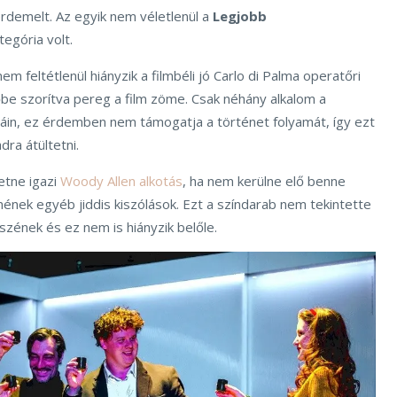
iérdemelt. Az egyik nem véletlenül a
Legjobb
tegória volt.
em feltétlenül hiányzik a filmbéli jó Carlo di Palma operatőri
őbe szorítva pereg a film zöme. Csak néhány alkalom a
áin, ez érdemben nem támogatja a történet folyamát, így ezt
dra átültetni.
etne igazi
Woody Allen alkotás
, ha nem kerülne elő benne
nnének egyéb jiddis kiszólások. Ezt a színdarab nem tekintette
szének és ez nem is hiányzik belőle.