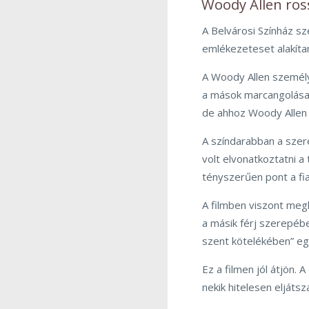
Woody Allen ro
A Belvárosi Színház s
emlékezeteset alakíta
A Woody Allen személye
a mások marcangolása –
de ahhoz Woody Allen ö
A színdarabban a szere
volt elvonatkoztatni a
tényszerűen pont a fia
A filmben viszont meg
a másik férj szerepébe
szent kötelékében” egy
Ez a filmen jól átjön.
nekik hitelesen eljátsz