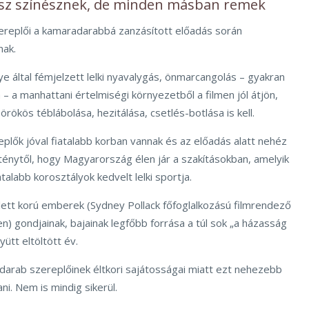
ssz színésznek, de minden másban remek
zereplői a kamaradarabbá zanzásított előadás során
nak.
 által fémjelzett lelki nyavalygás, önmarcangolás – gyakran
 a manhattani értelmiségi környezetből a filmen jól átjön,
rökös téblábolása, hezitálása, csetlés-botlása is kell.
plők jóval fiatalabb korban vannak és az előadás alatt nehéz
 ténytől, hogy Magyarország élen jár a szakításokban, amelyik
talabb korosztályok kedvelt lelki sportja.
lett korú emberek (Sydney Pollack főfoglalkozású filmrendező
n) gondjainak, bajainak legfőbb forrása a túl sok „a házasság
ütt eltöltött év.
 A darab szereplőinek éltkori sajátosságai miatt ezt nehezebb
ani. Nem is mindig sikerül.