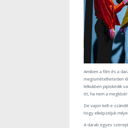
Amiben a film és a da
megismételhetetlen éle
lelkükben pipiskedik v
itt, ha nem a megkísér
De vajon kell-e szándé
hogy elképzeljük milye
A darab egyes szerepl