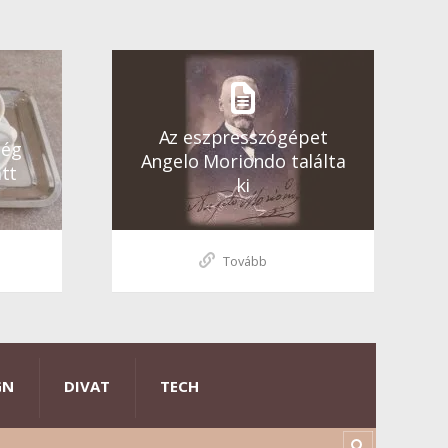
Az eszpresszógépet
ség
Angelo Moriondo találta
tt
ki
Tovább
GN
DIVAT
TECH