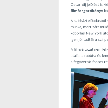
Oscar-díj jelölést is k
filmforgatókönyv
ka
A színházi előadásból n
munka, mert zárt milli
kóborlás New York utc
igen jól tudták a színpa
A filmváltozat nem leh
utalás a rabbira és le
a fegyvertár fontos ré