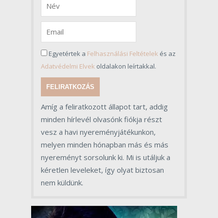
Egyetértek a
Felhasználási Feltételek
és az
Adatvédelmi Elvek
oldalakon leírtakkal.
FELIRATKOZÁS
Amíg a feliratkozott állapot tart, addig
minden hírlevél olvasónk fiókja részt
vesz a havi nyereményjátékunkon,
melyen minden hónapban más és más
nyereményt sorsolunk ki. Mi is utáljuk a
kéretlen leveleket, így olyat biztosan
nem küldünk.