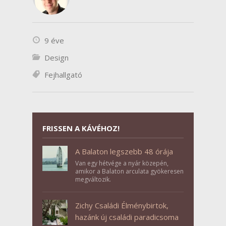
9 éve
Design
Fejhallgató
FRISSEN A KÁVÉHOZ!
A Balaton legszebb 48 órája
Van egy hétvége a nyár közepén,
amikor a Balaton arculata gyökeresen
megváltozik.
Zichy Családi Élménybirtok,
hazánk új családi paradicsoma