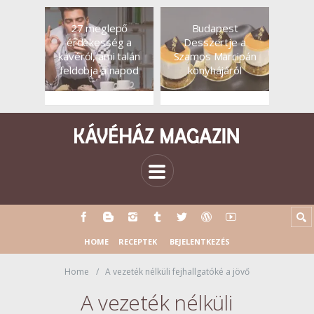
27 meglepő
Budapest
érdekesség a
Desszertje a
kávéról, ami talán
Szamos Marcipán
feldobja a napod
konyhájáról
HOME
RECEPTEK
BEJELENTKEZÉS
Home
A vezeték nélküli fejhallgatóké a jövő
A vezeték nélküli