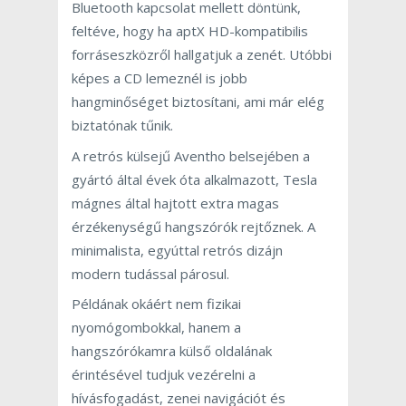
Bluetooth kapcsolat mellett döntünk,
feltéve, hogy ha aptX HD-kompatibilis
forráseszközről hallgatjuk a zenét. Utóbbi
képes a CD lemeznél is jobb
hangminőséget biztosítani, ami már elég
biztatónak tűnik.
A retrós külsejű Aventho belsejében a
gyártó által évek óta alkalmazott, Tesla
mágnes által hajtott extra magas
érzékenységű hangszórók rejtőznek. A
minimalista, egyúttal retrós dizájn
modern tudással párosul.
Példának okáért nem fizikai
nyomógombokkal, hanem a
hangszórókamra külső oldalának
érintésével tudjuk vezérelni a
hívásfogadást, zenei navigációt és