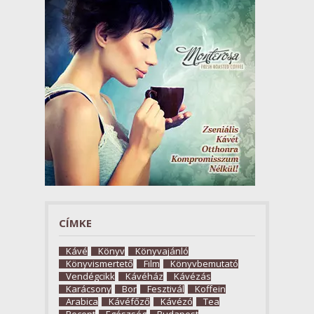
CÍMKE
Kávé
Könyv
Könyvajánló
Könyvismertető
Film
Könyvbemutató
Vendégcikk
Kávéház
Kávézás
Karácsony
Bor
Fesztivál
Koffein
Arabica
Kávéfőző
Kávézó
Tea