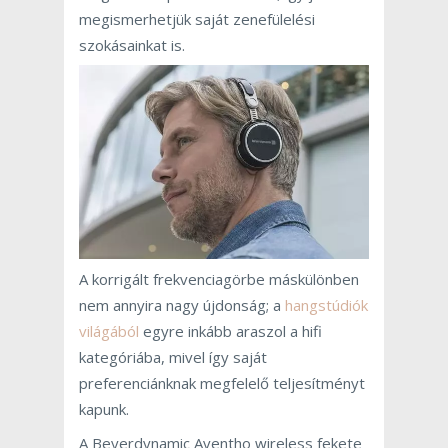
megismerhetjük saját zenefülelési
szokásainkat is.
A korrigált frekvenciagörbe máskülönben
nem annyira nagy újdonság; a
hangstúdiók
világából
egyre inkább araszol a hifi
kategóriába, mivel így saját
preferenciánknak megfelelő teljesítményt
kapunk.
A Beyerdynamic Aventho wireless fekete