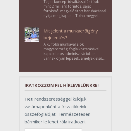
Teljes koncepcióváltással és több
mint 2 milliárd forintos, saját
forrásból megvalósított beruházással
nyitja meg kapuit a Tolna megyei
Bikács-Kistápé Ligeten a Zichy Családi
Élménybirtok a mai napon.
Mit jelent a munkaerőigény
bejelentés?
A külföldi munkavállalók
magyarországi foglalkoztatásával
kapcsolatos adminisztrációban
vannak olyan lépések, amelyek első
pillantásra formalitásnak tűnnek,
valójában azonban meghatározó
szerepet töltenek be az egész
folyamat sikerében.
IRATKOZZON FEL HÍRLEVELÜNKRE!
Heti rendszerességgel küldjük
vasárnaponként a friss cikkeink
összefoglalóját. Természetesen
bármikor le lehet róla iratkozni.