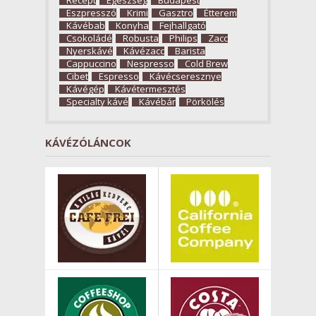
Recept
Egészség
Budapest
Eszpresszó
Krimi
Gasztro
Étterem
Kávébab
Konyha
Fejhallgató
Csokoládé
Robusta
Philips
Zacc
Nyerskávé
Kávézacc
Barista
Cappuccino
Nespresso
Cold Brew
Cibet
Espresso
Kávécseresznye
Kávégép
Kávétermesztés
Specialty kávé
Kávébár
Pörkölés
KÁVÉZÓLÁNCOK