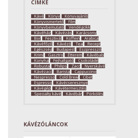
CÍMKE
Kávé
Könyv
Könyvajánló
Könyvismertető
Film
Könyvbemutató
Vendégcikk
Kávéház
Kávézás
Karácsony
Bor
Fesztivál
Koffein
Arabica
Kávéfőző
Kávézó
Tea
Recept
Egészség
Budapest
Eszpresszó
Krimi
Gasztro
Étterem
Kávébab
Konyha
Fejhallgató
Csokoládé
Robusta
Philips
Zacc
Nyerskávé
Kávézacc
Barista
Cappuccino
Nespresso
Cold Brew
Cibet
Espresso
Kávécseresznye
Kávégép
Kávétermesztés
Specialty kávé
Kávébár
Pörkölés
KÁVÉZÓLÁNCOK