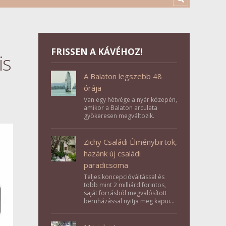
FRISSEN A KÁVÉHOZ!
is
A Balaton legszebb 48
órája
Van egy hétvége a nyár közepén,
amikor a Balaton arculata
gyökeresen megváltozik.
Zichy Családi Élménybirtok,
hazánk új családi
paradicsoma
Teljes koncepcióváltással és
több mint 2 milliárd forintos,
saját forrásból megvalósított
beruházással nyitja meg kapuit a
Tolna megyei Bikács-Kistápé
Ligeten a Zichy Családi
Élménybirtok a mai napon.