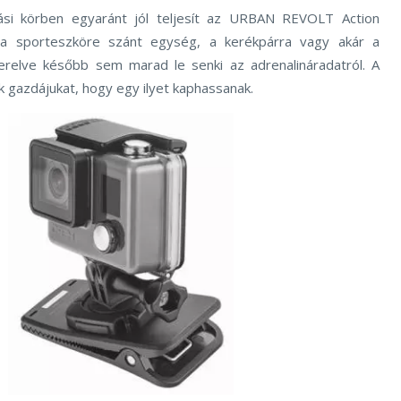
ási körben egyaránt jól teljesít az URBAN REVOLT Action
 a sporteszköre szánt egység, a kerékpárra vagy akár a
zerelve később sem marad le senki az adrenalináradatról. A
ik gazdájukat, hogy egy ilyet kaphassanak.