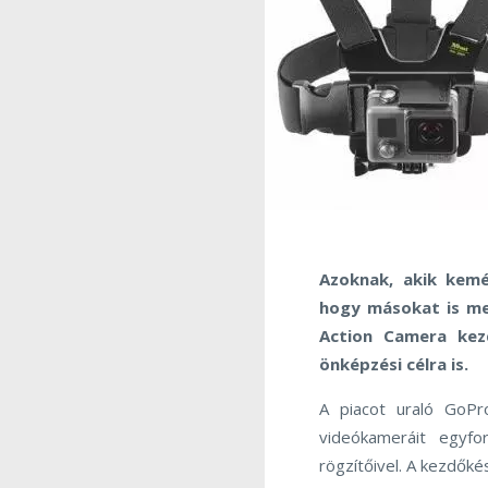
Azoknak, akik kemé
hogy másokat is me
Action Camera kez
önképzési célra is.
A piacot uraló GoPro
videókameráit egy
rögzítőivel. A kezdőké