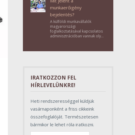
Mit jelent a
munkaerőigény
bejelentés?
A külföldi munkavállalók
magyarországi
foglalkoztatásával kapcsolatos
adminisztrációban vannak olyan
lépések, amelyek első
pillantásra formalitásnak tűnnek,
valójában azonban
meghatározó szerepet töltenek
be az egész folyamat sikerében.
IRATKOZZON FEL
HÍRLEVELÜNKRE!
Heti rendszerességgel küldjük
vasárnaponként a friss cikkeink
összefoglalóját. Természetesen
bármikor le lehet róla iratkozni.