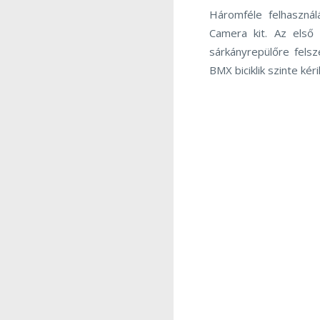
Háromféle felhasznál
Camera kit. Az első
sárkányrepülőre fels
BMX biciklik szinte kér