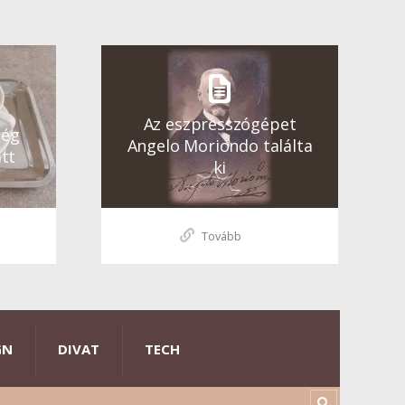
Az eszpresszógépet
ség
Angelo Moriondo találta
tt
ki
Tovább
GN
DIVAT
TECH