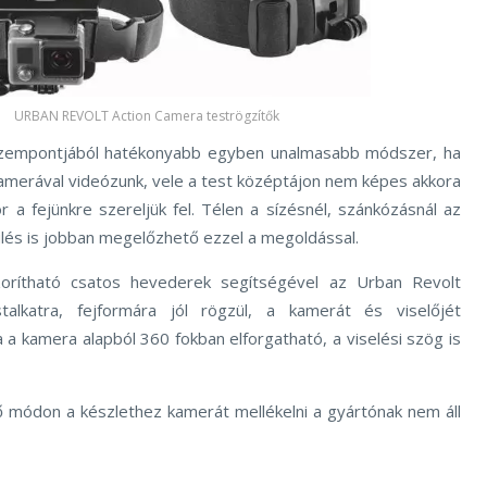
URBAN REVOLT Action Camera teströgzítők
zempontjából hatékonyabb egyben unalmasabb módszer, ha
kamerával videózunk, vele a test középtájon nem képes akkora
r a fejünkre szereljük fel. Télen a sízésnél, szánkózásnál az
és is jobban megelőzhető ezzel a megoldással.
zorítható csatos hevederek segítségével az Urban Revolt
talkatra, fejformára jól rögzül, a kamerát és viselőjét
 a kamera alapból 360 fokban elforgatható, a viselési szög is
ő módon a készlethez kamerát mellékelni a gyártónak nem áll