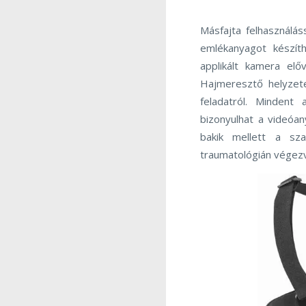
Másfajta felhasználá
emlékanyagot készít
applikált kamera előv
Hajmeresztő helyzet
feladatról. Mindent
bizonyulhat a videóan
bakik mellett a sz
traumatológián végezv