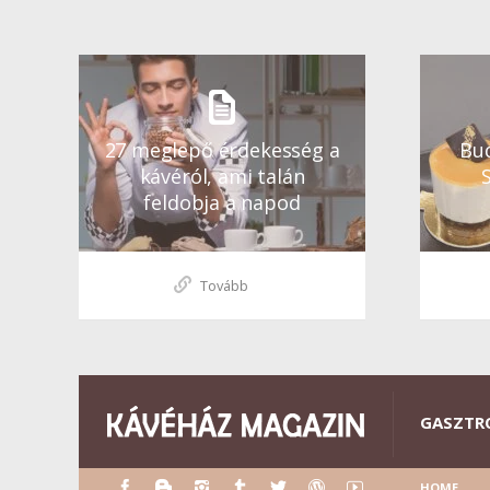
27 meglepő érdekesség a
Bud
kávéról, ami talán
feldobja a napod
Tovább
GASZTR
HOME