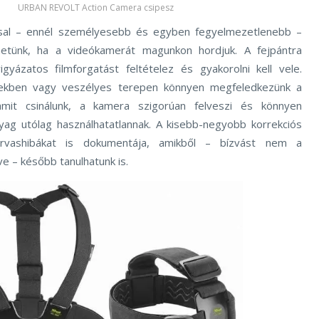
URBAN REVOLT Action Camera csipesz
ssal – ennél személyesebb és egyben fegyelmezetlenebb –
hetünk, ha a videókamerát magunkon hordjuk. A fejpántra
igyázatos filmforgatást feltételez és gyakorolni kell vele.
ekben vagy veszélyes terepen könnyen megfeledkezünk a
 amit csinálunk, a kamera szigorúan felveszi és könnyen
yag utólag használhatatlannak. A kisebb-negyobb korrekciós
arvashibákat is dokumentája, amikből – bízvást nem a
e – később tanulhatunk is.