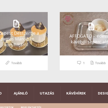
apest Desszertje a
AFFOGATO – édes
Szamos Marcipán
kávéból seperc ala
konyhájáról
Tovább
1
Tovább
O
AJÁNLÓ
UTAZÁS
KÁVÉHÍREK
DESI
RECEPTEK
BEJELENTKEZÉS