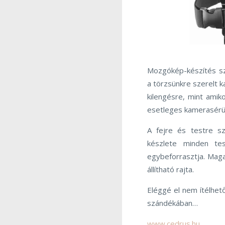
Mozgókép-készítés s
a törzsünkre szerelt 
kilengésre, mint amiko
esetleges kamerasérül
A fejre és testre s
készlete minden tes
egybeforrasztja. Maga
állítható rajta.
Eléggé el nem ítélhet
szándékában…
www.cedrus.hu