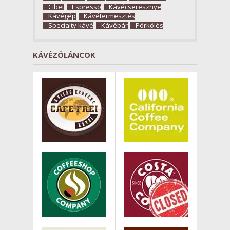
Cibet
Espresso
Kávécseresznye
Kávégép
Kávétermesztés
Specialty kávé
Kávébár
Pörkölés
KÁVÉZÓLÁNCOK