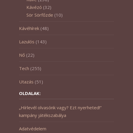
Kávézó
(32)
Sör Sörfőzde
(10)
Kávéhírek
(48)
Lazulós
(143)
Nő
(22)
Tech
(255)
Utazás
(51)
OLDALAK:
„Hírlevél olvasónk vagy? Ezt nyerheted!”
kampány játékszabálya
Adatvédelem