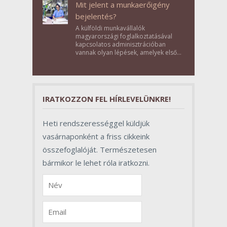
Mit jelent a munkaerőigény
bejelentés?
A külföldi munkavállalók
magyarországi foglalkoztatásával
kapcsolatos adminisztrációban
vannak olyan lépések, amelyek első
pillantásra formalitásnak tűnnek,
valójában azonban meghatározó
szerepet töltenek be az egész
folyamat sikerében.
IRATKOZZON FEL HÍRLEVELÜNKRE!
Heti rendszerességgel küldjük
vasárnaponként a friss cikkeink
összefoglalóját. Természetesen
bármikor le lehet róla iratkozni.