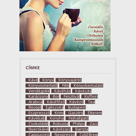
CÍMKE
Kávé
Könyv
Könyvajánló
Könyvismertető
Film
Könyvbemutató
Vendégcikk
Kávéház
Kávézás
Karácsony
Bor
Fesztivál
Koffein
Arabica
Kávéfőző
Kávézó
Tea
Recept
Egészség
Budapest
Eszpresszó
Krimi
Gasztro
Étterem
Kávébab
Konyha
Fejhallgató
Csokoládé
Robusta
Philips
Zacc
Nyerskávé
Kávézacc
Barista
Cappuccino
Nespresso
Cold Brew