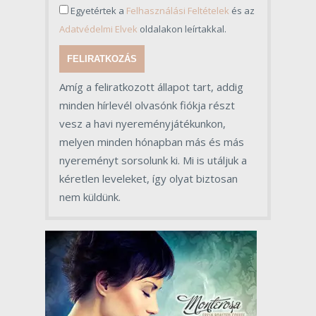
Egyetértek a
Felhasználási Feltételek
és az
Adatvédelmi Elvek
oldalakon leírtakkal.
FELIRATKOZÁS
Amíg a feliratkozott állapot tart, addig
minden hírlevél olvasónk fiókja részt
vesz a havi nyereményjátékunkon,
melyen minden hónapban más és más
nyereményt sorsolunk ki. Mi is utáljuk a
kéretlen leveleket, így olyat biztosan
nem küldünk.