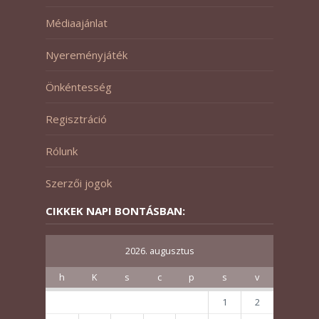
Médiaajánlat
Nyereményjáték
Önkéntesség
Regisztráció
Rólunk
Szerzői jogok
CIKKEK NAPI BONTÁSBAN:
2026. augusztus
h
K
s
c
p
s
v
1
2