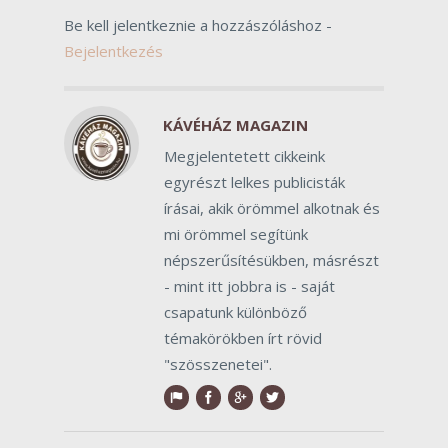
Be kell jelentkeznie a hozzászóláshoz -
Bejelentkezés
KÁVÉHÁZ MAGAZIN
Megjelentetett cikkeink
egyrészt lelkes publicisták
írásai, akik örömmel alkotnak és
mi örömmel segítünk
népszerűsítésükben, másrészt
- mint itt jobbra is - saját
csapatunk különböző
témakörökben írt rövid
"szösszenetei".