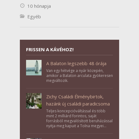
10 hónapja
Egyéb
FRISSEN A KÁVÉHOZ!
A Balaton legszebb 48 órája
Van egy hétvége a nyár közepén,
amikor a Balaton arculata gyökeresen
megváltozik.
Zichy Családi Élménybirtok,
hazánk új családi paradicsoma
Teljes koncepcióváltással és több
mint 2 milliárd forintos, saját
forrásból megvalósított beruházással
nyitja meg kapuit a Tolna megyei
Bikács-Kistápé Ligeten a Zichy Családi
Élménybirtok a mai napon.