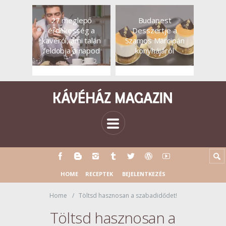
27 meglepő
Budapest
érdekesség a
Desszertje a
kávéról, ami talán
Szamos Marcipán
feldobja a napod
konyhájáról
HOME
RECEPTEK
BEJELENTKEZÉS
Home
Töltsd hasznosan a szabadidődet!
Töltsd hasznosan a