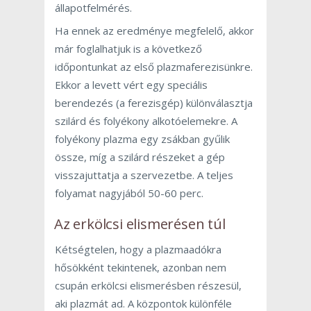
állapotfelmérés.
Ha ennek az eredménye megfelelő, akkor
már foglalhatjuk is a következő
időpontunkat az első plazmaferezisünkre.
Ekkor a levett vért egy speciális
berendezés (a ferezisgép) különválasztja
szilárd és folyékony alkotóelemekre. A
folyékony plazma egy zsákban gyűlik
össze, míg a szilárd részeket a gép
visszajuttatja a szervezetbe. A teljes
folyamat nagyjából 50-60 perc.
Az erkölcsi elismerésen túl
Kétségtelen, hogy a plazmaadókra
hősökként tekintenek, azonban nem
csupán erkölcsi elismerésben részesül,
aki plazmát ad. A központok különféle