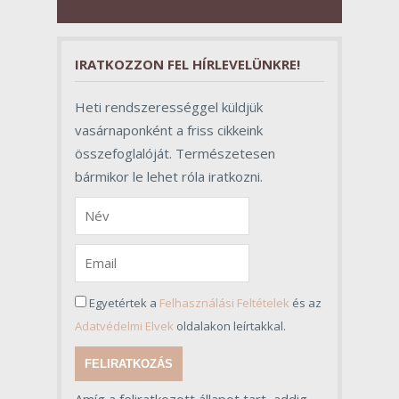
valójában azonban meghatározó
szerepet töltenek be az egész
folyamat sikerében.
IRATKOZZON FEL HÍRLEVELÜNKRE!
Heti rendszerességgel küldjük
vasárnaponként a friss cikkeink
összefoglalóját. Természetesen
bármikor le lehet róla iratkozni.
Egyetértek a
Felhasználási Feltételek
és az
Adatvédelmi Elvek
oldalakon leírtakkal.
FELIRATKOZÁS