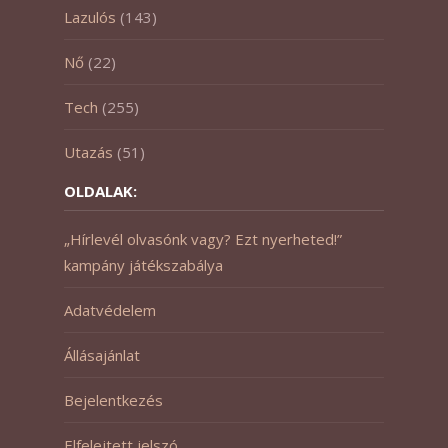
Lazulós
(143)
Nő
(22)
Tech
(255)
Utazás
(51)
OLDALAK:
„Hírlevél olvasónk vagy? Ezt nyerheted!”
kampány játékszabálya
Adatvédelem
Állásajánlat
Bejelentkezés
Elfelejtett jelszó