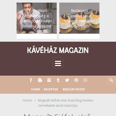
27 meglepő
Budapest
érdekesség a
Desszertje a
kávéról, ami talán
Szamos Marcipán
feldobja a napod
konyhájáról
HOME
RECEPTEK
BEJELENTKEZÉS
Home
Megnyílt Siófok első, kizárólag mentes
termékeket áruló kávézója