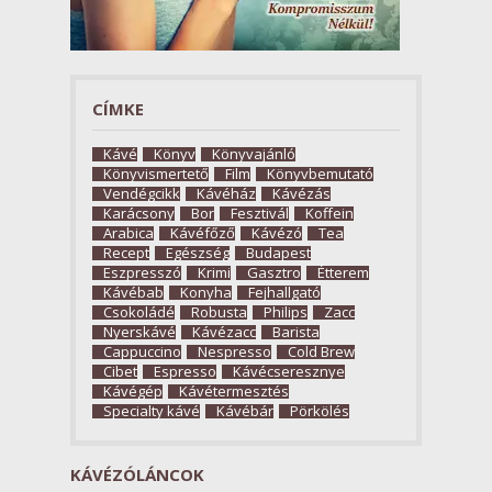
CÍMKE
Kávé
Könyv
Könyvajánló
Könyvismertető
Film
Könyvbemutató
Vendégcikk
Kávéház
Kávézás
Karácsony
Bor
Fesztivál
Koffein
Arabica
Kávéfőző
Kávézó
Tea
Recept
Egészség
Budapest
Eszpresszó
Krimi
Gasztro
Étterem
Kávébab
Konyha
Fejhallgató
Csokoládé
Robusta
Philips
Zacc
Nyerskávé
Kávézacc
Barista
Cappuccino
Nespresso
Cold Brew
Cibet
Espresso
Kávécseresznye
Kávégép
Kávétermesztés
Specialty kávé
Kávébár
Pörkölés
KÁVÉZÓLÁNCOK