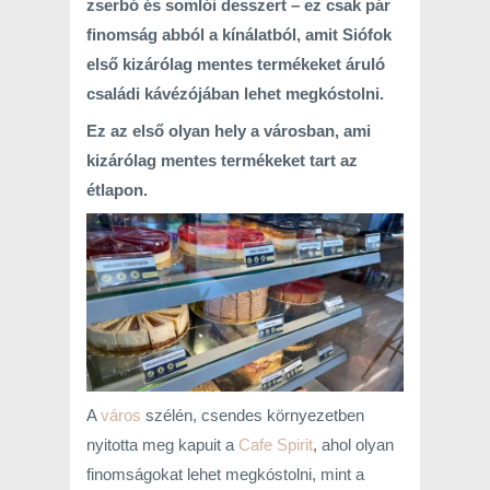
zserbó és somlói desszert – ez csak pár
finomság abból a kínálatból, amit Siófok
első kizárólag mentes termékeket áruló
családi kávézójában lehet megkóstolni.
Ez az első olyan hely a városban, ami
kizárólag mentes termékeket tart az
étlapon.
A
város
szélén, csendes környezetben
nyitotta meg kapuit a
Cafe Spirit
, ahol olyan
finomságokat lehet megkóstolni, mint a