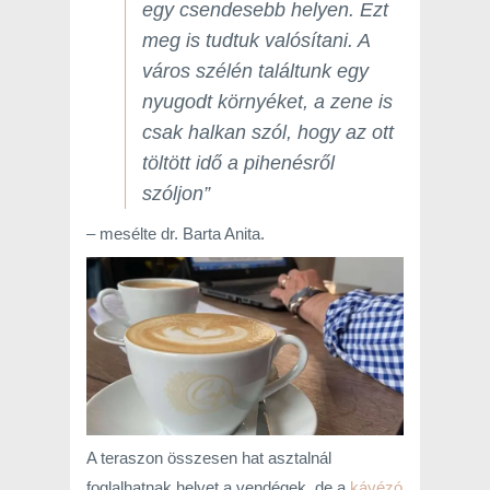
egy csendesebb helyen. Ezt
meg is tudtuk valósítani. A
város szélén találtunk egy
nyugodt környéket, a zene is
csak halkan szól, hogy az ott
töltött idő a pihenésről
szóljon”
– mesélte dr. Barta Anita.
A teraszon összesen hat asztalnál
foglalhatnak helyet a vendégek, de a
kávézó