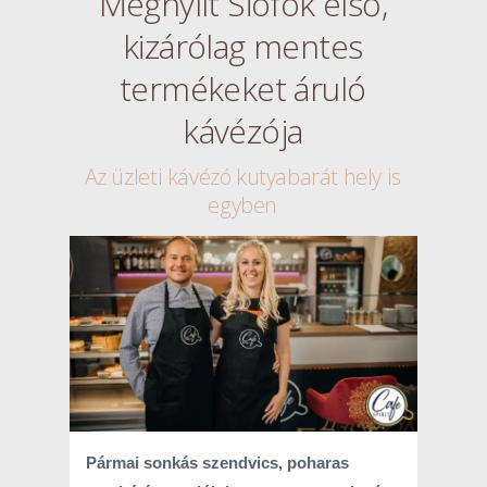
Megnyílt Siófok első,
kizárólag mentes
termékeket áruló
kávézója
Az üzleti kávézó kutyabarát hely is
egyben
Pármai sonkás szendvics, poharas