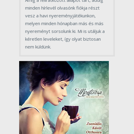
Amíg a feliratkozott állapot tart, addig
minden hírlevél olvasónk fiókja részt
vesz a havi nyereményjátékunkon,
melyen minden hónapban más és más
nyereményt sorsolunk ki. Mi is utáljuk a
kéretlen leveleket, így olyat biztosan
nem küldünk.