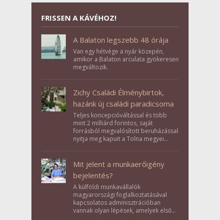
FRISSEN A KÁVÉHOZ!
A Balaton legszebb 48 órája
Van egy hétvége a nyár közepén,
amikor a Balaton arculata gyökeresen
megváltozik.
Zichy Családi Élménybirtok,
hazánk új családi paradicsoma
Teljes koncepcióváltással és több
mint 2 milliárd forintos, saját
forrásból megvalósított beruházással
nyitja meg kapuit a Tolna megyei
Bikács-Kistápé Ligeten a Zichy Családi
Élménybirtok a mai napon.
Mit jelent a munkaerőigény
bejelentés?
A külföldi munkavállalók
magyarországi foglalkoztatásával
kapcsolatos adminisztrációban
vannak olyan lépések, amelyek első
pillantásra formalitásnak tűnnek,