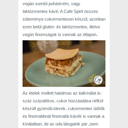
vegán somlói pohárkrém, vagy
laktózmentes kávé. A Cafe Spirit összes
süteménye cukormentesen készül, azonban
ezen belül glutén- és laktózmentes, illetve
vegán finomságok is vannak az étlapon.
Az ételek mellett hatalmas az italkínálat is:
száz százalékos, cukor hozzáadása nélkül
készült gyümölcslevek, cukormentes üdítők
és finomabbnál finomabb kávék is vannak a
kínálatban, de az oda látogatók pár „nem