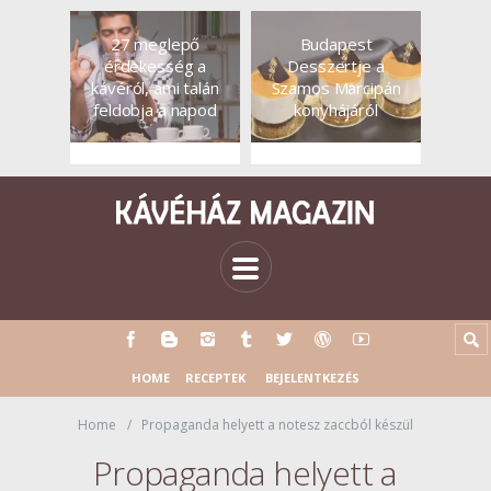
27 meglepő
Budapest
érdekesség a
Desszertje a
kávéról, ami talán
Szamos Marcipán
feldobja a napod
konyhájáról
HOME
RECEPTEK
BEJELENTKEZÉS
Home
Propaganda helyett a notesz zaccból készül
Propaganda helyett a