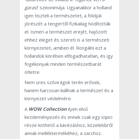
garast
’ szinonimája. Ugyanakkor a holland
igen tiszteli a természetet, a földjük
jórészét a tengertől fizikailag hódították
el. Ismeri a természet erejét, hajózott
ehhez eleget és szereti is a természeti
környezetet, amiben él. Rongálni ezt a
hollandok körében elfogadhatatlan, és így
fogékonyak minden természetbarát
ötletre.
Nem üres szóvirágok terén erősek,
hanem harcosan kiállnak a természet és a
környezet védelmére.
A
WOW Collection
ilyen elvű
kezdeményezés és ennek csak egy icipici
része köthető a kávézáshoz, közelebbről
annak melléktermékéhez, a zacchoz.