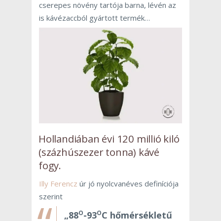
cserepes növény tartója barna, lévén az
is kávézaccból gyártott termék…
Hollandiában évi 120 millió kiló
(százhúszezer tonna) kávé
fogy.
Illy Ferencz
úr jó nyolcvanéves definíciója
szerint
O
O
„88
-93
C hőmérsékletű