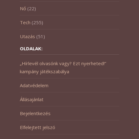
Nő
(22)
Tech
(255)
Utazás
(51)
OLDALAK:
„Hírlevél olvasónk vagy? Ezt nyerheted!”
kampány játékszabálya
Adatvédelem
Állásajánlat
Bejelentkezés
Elfelejtett jelszó