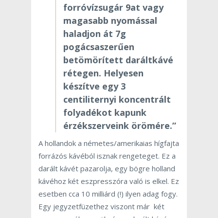
forróvízsugár 9at vagy
magasabb nyomással
haladjon át
7g
pogácsaszerűen
betömörített daráltkávé
rétegen. Helyesen
készítve egy 3
centiliternyi koncentrált
folyadékot kapunk
érzékszerveink örömére.”
A hollandok a németes/amerikaias hígfajta
forrázós kávéból isznak rengeteget. Ez a
darált kávét pazarolja, egy bögre holland
kávéhoz két eszpresszóra való is elkel. Ez
esetben cca 10 milliárd (!) ilyen adag fogy.
Egy jegyzetfüzethez viszont már két