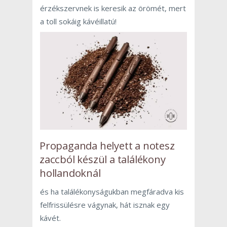
érzékszervnek is keresik az örömét, mert
a toll sokáig kávéillatú!
Propaganda helyett a notesz
zaccból készül a találékony
hollandoknál
és ha találékonyságukban megfáradva kis
felfrissülésre vágynak, hát isznak egy
kávét.