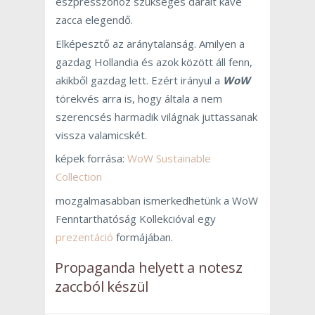
eszpresszóhoz szükséges darált kávé
zacca elegendő.
Elképesztő az aránytalanság. Amilyen a
gazdag Hollandia és azok között áll fenn,
akikből gazdag lett. Ezért irányul a
WoW
törekvés arra is, hogy általa a nem
szerencsés harmadik világnak juttassanak
vissza valamicskét.
képek forrása:
WoW Sustainable
Collection
mozgalmasabban ismerkedhetünk a WoW
Fenntarthatóság Kollekcióval egy
prezentáció
formájában.
Propaganda helyett a notesz
zaccból készül