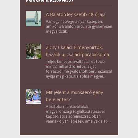
FRISSEN A KÁVÉHOZ!
A Balaton legszebb 48 órája
Van egy hétvége a nyár közepén,
amikor a Balaton arculata gyökeresen
megváltozik.
Zichy Családi Élménybirtok,
hazánk új családi paradicsoma
Teljes koncepcióváltással és több
mint 2 milliárd forintos, saját
forrásból megvalósított beruházással
nyitja meg kapuit a Tolna megyei
Bikács-Kistápé Ligeten a Zichy Családi
Élménybirtok a mai napon.
Mit jelent a munkaerőigény
bejelentés?
A külföldi munkavállalók
magyarországi foglalkoztatásával
kapcsolatos adminisztrációban
vannak olyan lépések, amelyek első
pillantásra formalitásnak tűnnek,
valójában azonban meghatározó
szerepet töltenek be az egész