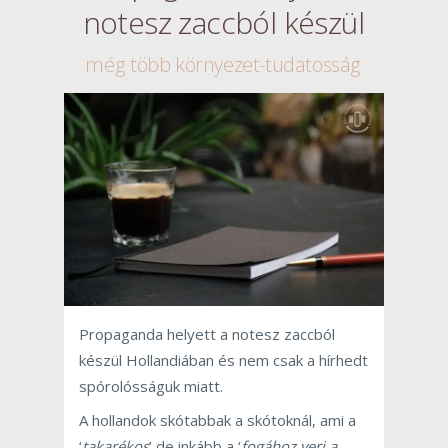
notesz zaccból készül
még több környezet-tudatosság
Propaganda helyett a notesz zaccból
készül Hollandiában és nem csak a hírhedt
spórolósságuk miatt.
A hollandok skótabbak a skótoknál, ami a
‘
takarékos
’ de inkább a ‘
fogához veri a