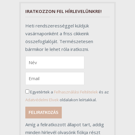
folyamat sikerében.
IRATKOZZON FEL HÍRLEVELÜNKRE!
Heti rendszerességgel küldjük
vasárnaponként a friss cikkeink
összefoglalóját. Természetesen
bármikor le lehet róla iratkozni.
Egyetértek a
Felhasználási Feltételek
és az
Adatvédelmi Elvek
oldalakon leírtakkal.
FELIRATKOZÁS
Amíg a feliratkozott állapot tart, addig
minden hírlevél olvasónk fiókja részt