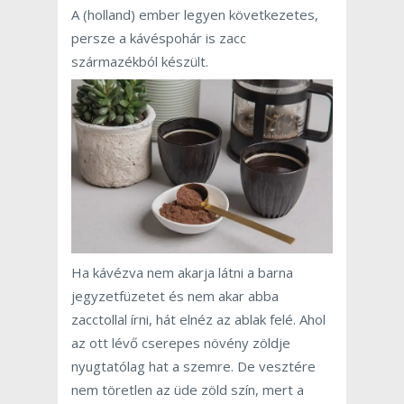
A (holland) ember legyen következetes,
persze a kávéspohár is zacc
származékból készült.
Ha kávézva nem akarja látni a barna
jegyzetfüzetet és nem akar abba
zacctollal írni, hát elnéz az ablak felé. Ahol
az ott lévő cserepes növény zöldje
nyugtatólag hat a szemre. De vesztére
nem töretlen az üde zöld szín, mert a