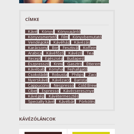
CÍMKE
Kávé
Könyv
Könyvajánló
Könyvismertető
Film
Könyvbemutató
Vendégcikk
Kávéház
Kávézás
Karácsony
Bor
Fesztivál
Koffein
Arabica
Kávéfőző
Kávézó
Tea
Recept
Egészség
Budapest
Eszpresszó
Krimi
Gasztro
Étterem
Kávébab
Konyha
Fejhallgató
Csokoládé
Robusta
Philips
Zacc
Nyerskávé
Kávézacc
Barista
Cappuccino
Nespresso
Cold Brew
Cibet
Espresso
Kávécseresznye
Kávégép
Kávétermesztés
Specialty kávé
Kávébár
Pörkölés
KÁVÉZÓLÁNCOK