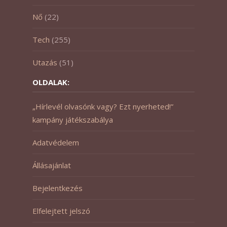
Nő
(22)
Tech
(255)
Utazás
(51)
OLDALAK:
„Hírlevél olvasónk vagy? Ezt nyerheted!”
kampány játékszabálya
Adatvédelem
Állásajánlat
Bejelentkezés
Elfelejtett jelszó