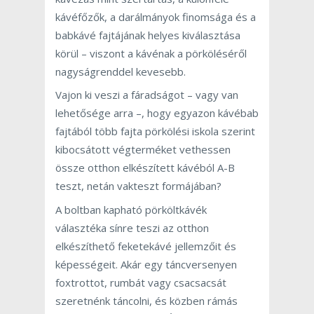
kávéfőzők, a darálmányok finomsága és a
babkávé fajtájának helyes kiválasztása
körül – viszont a kávénak a pörköléséről
nagyságrenddel kevesebb.
Vajon ki veszi a fáradságot – vagy van
lehetősége arra –, hogy egyazon kávébab
fajtából több fajta pörkölési iskola szerint
kibocsátott végterméket vethessen
össze otthon elkészített kávéból A-B
teszt, netán vakteszt formájában?
A boltban kapható pörköltkávék
választéka sínre teszi az otthon
elkészíthető feketekávé jellemzőit és
képességeit. Akár egy táncversenyen
foxtrottot, rumbát vagy csacsacsát
szeretnénk táncolni, és közben rámás