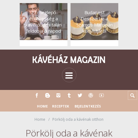
27 meglepő
Budapest
érdekesség a
Desszertje a
kávéról, ami talán
Szamos Marcipán
feldobja a napod
konyhájáról
HOME
RECEPTEK
BEJELENTKEZÉS
Home
Pörkölj oda a kávénak otthon
Pörkölj oda a kávénak