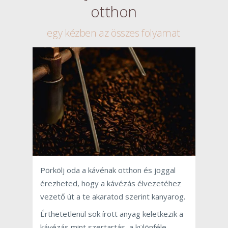
otthon
egy kézben az összes folyamat
Pörkölj oda a kávénak otthon és joggal
érezheted, hogy a kávézás élvezetéhez
vezető út a te akaratod szerint kanyarog.
Érthetetlenül sok írott anyag keletkezik a
kávézás mint szertartás, a különféle