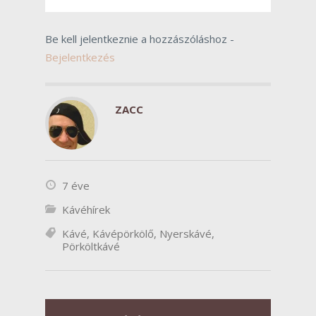
Be kell jelentkeznie a hozzászóláshoz -
Bejelentkezés
ZACC
7 éve
Kávéhírek
Kávé
,
Kávépörkölő
,
Nyerskávé
,
Pörköltkávé