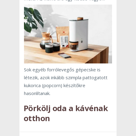
Sok egyéb forrólevegős gépecske is
létezik, azok inkább szimpla pattogatott
kukorica (popcorn) készítőkre
hasonlítanak.
Pörkölj oda a kávénak
otthon