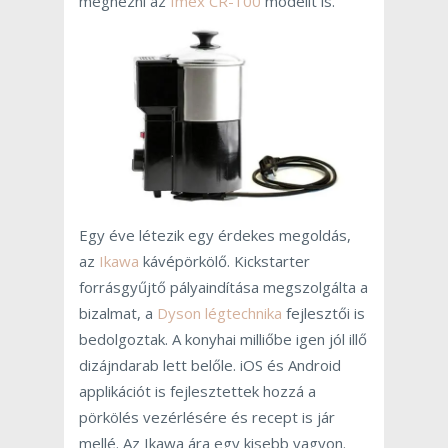
megnézni az
Imex CR-100
modellt is.
Egy éve létezik egy érdekes megoldás,
az
Ikawa
kávépörkölő. Kickstarter
forrásgyűjtő pályaindítása megszolgálta a
bizalmat, a
Dyson légtechnika
fejlesztői is
bedolgoztak. A konyhai milliőbe igen jól illő
dizájndarab lett belőle. iOS és Android
applikációt is fejlesztettek hozzá a
pörkölés vezérlésére és recept is jár
mellé. Az Ikawa ára egy kisebb vagyon.