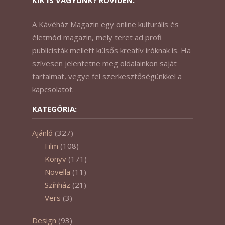
KIK IS VAGYUNK? RÖVIDEN:
A Kávéház Magazin egy online kulturális és
életmód magazin, mely teret ad profi
publicisták mellett külsős kreatív íróknak is. Ha
szívesen jelentetne meg oldalainkon saját
tartalmat, vegye fel szerkesztőségünkkel a
kapcsolatot.
KATEGÓRIA:
Ajánló
(327)
Film
(108)
Könyv
(171)
Novella
(11)
Színház
(21)
Vers
(3)
Design
(93)