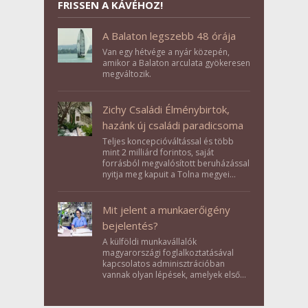
FRISSEN A KÁVÉHOZ!
A Balaton legszebb 48 órája
Van egy hétvége a nyár közepén,
amikor a Balaton arculata gyökeresen
megváltozik.
Zichy Családi Élménybirtok,
hazánk új családi paradicsoma
Teljes koncepcióváltással és több
mint 2 milliárd forintos, saját
forrásból megvalósított beruházással
nyitja meg kapuit a Tolna megyei
Bikács-Kistápé Ligeten a Zichy Családi
Élménybirtok a mai napon.
Mit jelent a munkaerőigény
bejelentés?
A külföldi munkavállalók
magyarországi foglalkoztatásával
kapcsolatos adminisztrációban
vannak olyan lépések, amelyek első
pillantásra formalitásnak tűnnek,
valójában azonban meghatározó
szerepet töltenek be az egész