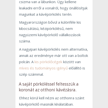
csizma van a lábunkon. Úgy kellene
leakadni erről a vonalról, hogy önállósítjuk
magunkat a kávépörkölés terén.
Magyarországon bővül a különféle kis
kibocsátású, kézipörkölésű, nem
nagyüzemi kávépörkölő vállalkozások
száma.
A nagyipari kávépörkölés nem alternatíva,
annak az eredménye már ott van a boltok
polcán. A
kis pörkölőcégek
között van
míves és tudományos igényű
előállító is
szép számmal.
A saját pörköléssel feltesszük a
koronát az otthoni kávézásra.
Ehhez körül kell nézni az otthonra szánt
kávépörkölő masinák kínálatában.