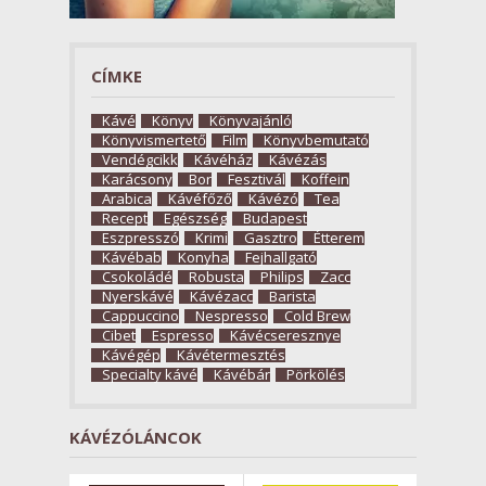
CÍMKE
Kávé
Könyv
Könyvajánló
Könyvismertető
Film
Könyvbemutató
Vendégcikk
Kávéház
Kávézás
Karácsony
Bor
Fesztivál
Koffein
Arabica
Kávéfőző
Kávézó
Tea
Recept
Egészség
Budapest
Eszpresszó
Krimi
Gasztro
Étterem
Kávébab
Konyha
Fejhallgató
Csokoládé
Robusta
Philips
Zacc
Nyerskávé
Kávézacc
Barista
Cappuccino
Nespresso
Cold Brew
Cibet
Espresso
Kávécseresznye
Kávégép
Kávétermesztés
Specialty kávé
Kávébár
Pörkölés
KÁVÉZÓLÁNCOK