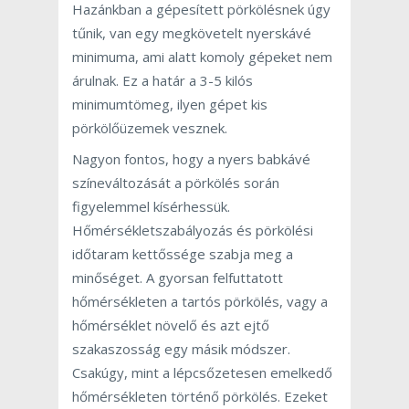
Hazánkban a gépesített pörkölésnek úgy
tűnik, van egy megkövetelt nyerskávé
minimuma, ami alatt komoly gépeket nem
árulnak. Ez a határ a 3-5 kilós
minimumtömeg, ilyen gépet kis
pörkölőüzemek vesznek.
Nagyon fontos, hogy a nyers babkávé
színeváltozását a pörkölés során
figyelemmel kísérhessük.
Hőmérsékletszabályozás és pörkölési
időtaram kettőssége szabja meg a
minőséget. A gyorsan felfuttatott
hőmérsékleten a tartós pörkölés, vagy a
hőmérséklet növelő és azt ejtő
szakaszosság egy másik módszer.
Csakúgy, mint a lépcsőzetesen emelkedő
hőmérsékleten történő pörkölés. Ezeket