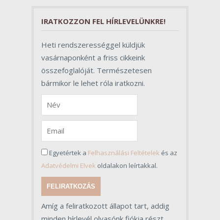
folyamat sikerében.
IRATKOZZON FEL HÍRLEVELÜNKRE!
Heti rendszerességgel küldjük
vasárnaponként a friss cikkeink
összefoglalóját. Természetesen
bármikor le lehet róla iratkozni.
Egyetértek a
Felhasználási Feltételek
és az
Adatvédelmi Elvek
oldalakon leírtakkal.
FELIRATKOZÁS
Amíg a feliratkozott állapot tart, addig
minden hírlevél olvasónk fiókja részt