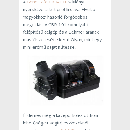
A
Gene Cafe CBR-101
¼ kilónyi
nyerskávéra lett profilírozva. Elvük a
‘nagyokhoz’ hasonló forgódobos
megoldás. A CBR-101 komolyabb
felépítésű célgép és a Behmor árának
másfélszeresébe kerül. Olyan, mint egy
mini-erőmű saját hűtéssel.
Érdemes még a kávépörkölés otthoni
lehetőségeit segítő eszközöknél