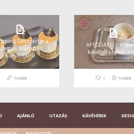
apest Desszertje a
AFFOGATO – édes
Szamos Marcipán
kávéból seperc ala
konyhájáról
Tovább
1
Tovább
O
AJÁNLÓ
UTAZÁS
KÁVÉHÍREK
DESI
RECEPTEK
BEJELENTKEZÉS