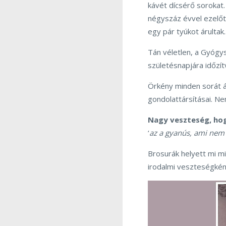
kávét dícsérő sorokat
négyszáz évvel ezelőtt
egy pár tyúkot árultak
Tán véletlen, a Gyógy
születésnapjára időzít
Örkény minden sorát át
gondolattársításai. N
Nagy veszteség, hogy
‘
az a gyanús, ami nem
Brosurák helyett mi mi
irodalmi veszteségként