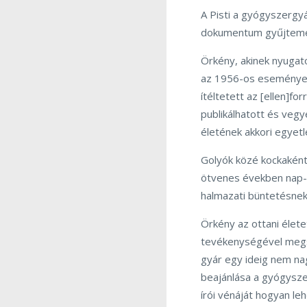
A Pisti a gyógyszergy
dokumentum gyűjtemé
Örkény, akinek nyugat
az 1956-os események
ítéltetett az [ellen]f
publikálhatott és vegy
életének akkori egyet
Golyók közé kockaként 
ötvenes években nap-m
halmazati büntetésnek 
Örkény az ottani élete
tevékenységével megs
gyár egy ideig nem nag
beajánlása a gyógysze
írói vénáját hogyan le