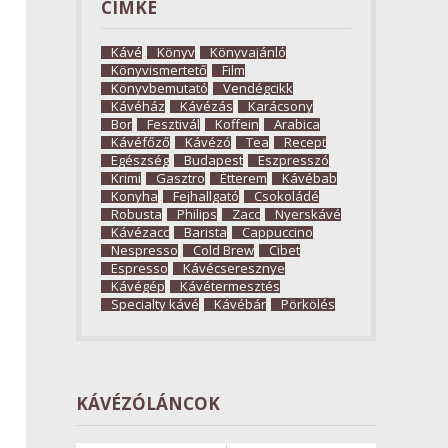
CÍMKE
Kávé
Könyv
Könyvajánló
Könyvismertető
Film
Könyvbemutató
Vendégcikk
Kávéház
Kávézás
Karácsony
Bor
Fesztivál
Koffein
Arabica
Kávéfőző
Kávézó
Tea
Recept
Egészség
Budapest
Eszpresszó
Krimi
Gasztro
Étterem
Kávébab
Konyha
Fejhallgató
Csokoládé
Robusta
Philips
Zacc
Nyerskávé
Kávézacc
Barista
Cappuccino
Nespresso
Cold Brew
Cibet
Espresso
Kávécseresznye
Kávégép
Kávétermesztés
Specialty kávé
Kávébár
Pörkölés
KÁVÉZÓLÁNCOK