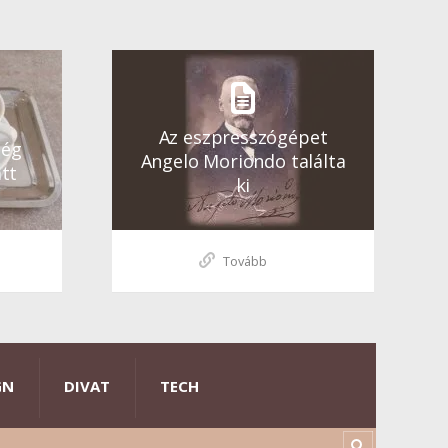
Az eszpresszógépet
ség
Angelo Moriondo találta
tt
ki
Tovább
GN
DIVAT
TECH