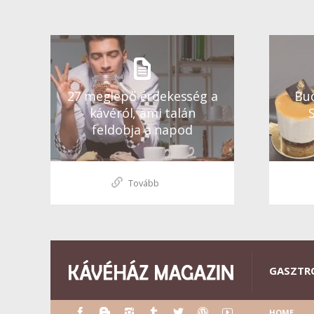
27 meglepő érdekesség a
Bud
kávéról, ami talán
feldobja a napod
Tovább
GASZTR
HOME