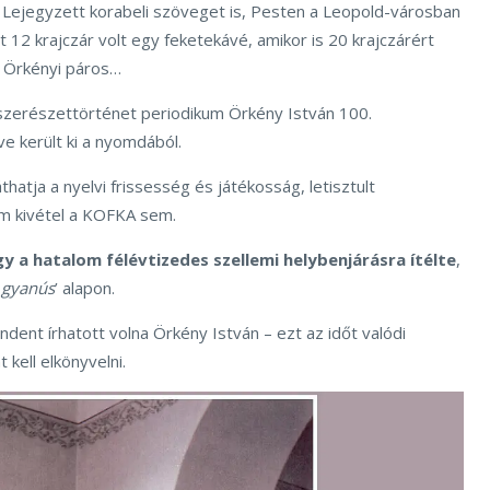
. Lejegyzett korabeli szöveget is, Pesten a Leopold-városban
 12 krajczár volt egy feketekávé, amikor is 20 krajczárért
. Örkényi páros…
szerészettörténet periodikum Örkény István 100.
ve került ki a nyomdából.
hatja a nyelvi frissesség és játékosság, letisztult
em kivétel a KOFKA sem.
 a hatalom félévtizedes szellemi helybenjárásra ítélte
,
 gyanús
’ alapon.
ndent írhatott volna Örkény István – ezt az időt valódi
 kell elkönyvelni.