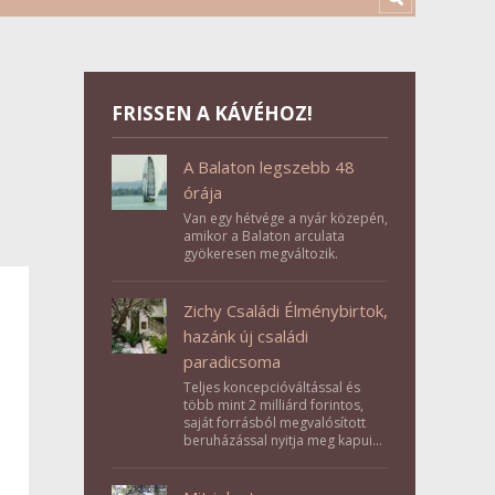
FRISSEN A KÁVÉHOZ!
A Balaton legszebb 48
órája
Van egy hétvége a nyár közepén,
amikor a Balaton arculata
gyökeresen megváltozik.
Zichy Családi Élménybirtok,
hazánk új családi
paradicsoma
Teljes koncepcióváltással és
több mint 2 milliárd forintos,
saját forrásból megvalósított
beruházással nyitja meg kapuit a
Tolna megyei Bikács-Kistápé
Ligeten a Zichy Családi
Élménybirtok a mai napon.