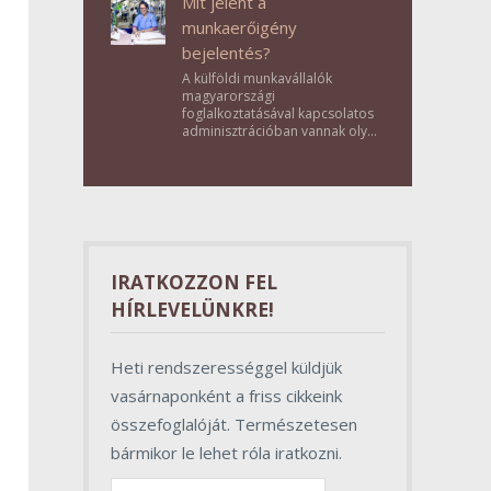
Mit jelent a
munkaerőigény
bejelentés?
A külföldi munkavállalók
magyarországi
foglalkoztatásával kapcsolatos
adminisztrációban vannak olyan
lépések, amelyek első
pillantásra formalitásnak tűnnek,
valójában azonban
meghatározó szerepet töltenek
be az egész folyamat sikerében.
IRATKOZZON FEL
HÍRLEVELÜNKRE!
Heti rendszerességgel küldjük
vasárnaponként a friss cikkeink
összefoglalóját. Természetesen
bármikor le lehet róla iratkozni.