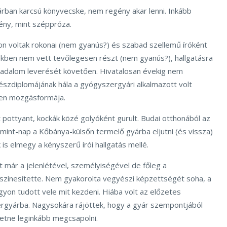
árban karcsú könyvecske, nem regény akar lenni. Inkább
ny, mint széppróza.
on voltak rokonai (nem gyanús?) és szabad szellemű íróként
ben nem vett tevőlegesen részt (nem gyanús?), hallgatásra
orradalom leverését követően. Hivatalosan évekig nem
észdiplomájának hála a gyógyszergyári alkalmazott volt
len mozgásformája.
pottyant, kockák közé golyóként gurult. Budai otthonából az
int-nap a Kőbánya-külsőn termelő gyárba eljutni (és vissza)
is elmegy a kényszerű írói hallgatás mellé.
t már a jelenlétével, személyiségével de főleg a
zínesítette. Nem gyakorolta vegyészi képzettségét soha, a
yon tudott vele mit kezdeni. Hiába volt az előzetes
rgyárba. Nagysokára rájöttek, hogy a gyár szempontjából
hetne leginkább megcsapolni.