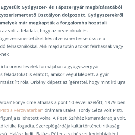
z Egyesült Gyógyszer- és Tápszergyár megbízásatából
yszerismertető Osztályon dolgozott
.
Gyógyszerekről
 amelyek már megkapták a forgalomba hozatali
 az volt a feladata, hogy az orvosoknak és
ógyszerismertetőket készítve ismertesse össze a
ő felhasználókkal. Akik majd azután azokat felírhassák vagy
knek.
 írta orvosi levelek formájában a gyógyszergyár
feladatokat is ellátott, amikor végül kilépett, a gyár
lemzést írt róla. Örkény klépett az ígérettel, hogy mint író újra
árban’ könyv címe áthallás a pont 10 évvel azelőtt, 1979-ben
Pisti a vérzivatarban
’ drámára utalva. Tordy Géza volt Pisti,
figurája is lehetett volna. A Pesti Színház kamaradarabja volt,
 kritika fogadta. Szereplőgárdája kultúrtörténeti ritkaság:
ső, Halász Judit, Balázs Péter a színészet legjobbjaiként