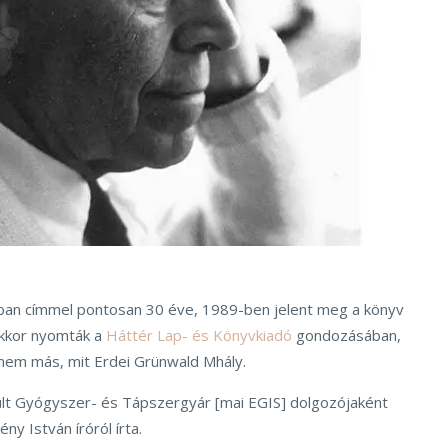
ban címmel pontosan 30 éve, 1989-ben jelent meg a könyv
 Akkor nyomták a
Háttér Lap- és Könyvkiadó
gondozásában,
 nem más, mit Erdei Grünwald Mhály.
lt Gyógyszer- és Tápszergyár [mai EGIS] dolgozójaként
ény István íróról írta.