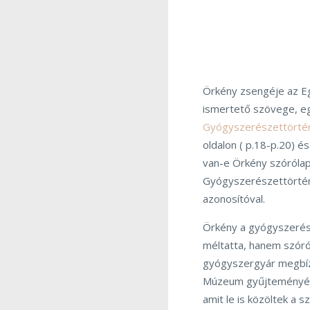
Örkény zsengéje az E
ismertető szövege, egy
Gyógyszerészettörté
oldalon ( p.18-p.20) é
van-e Örkény szórólapj
Gyógyszerészettörténe
azonosítóval.
Örkény a gyógyszerés
méltatta, hanem szóró
gyógyszergyár megbízá
Múzeum gyűjteményébő
amit le is közöltek a 