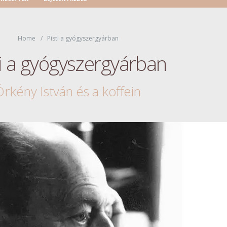
Home
Pisti a gyógyszergyárban
ti a gyógyszergyárban
Örkény István és a koffein