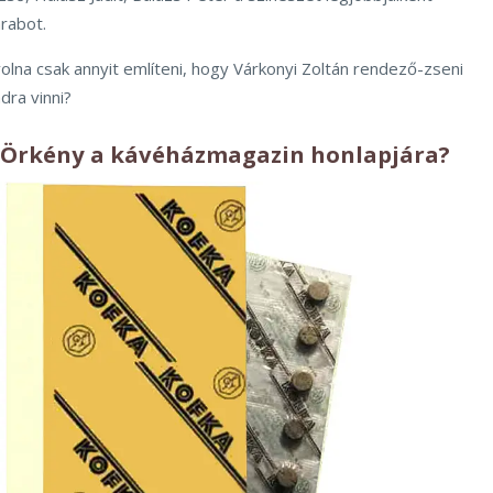
arabot.
volna csak annyit említeni, hogy Várkonyi Zoltán rendező-zseni
dra vinni?
 Örkény a
kávéházmagazin
honlapjára?