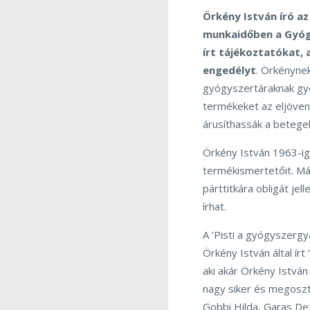
Örkény István író a
munkaidőben a Gyóg
írt tájékoztatókat,
engedélyt
. Örkénynek
gyógyszertáraknak gy
termékeket az eljövend
árusíthassák a betege
Örkény István 1963-ig
termékismertetőit. Más 
párttitkára obligát jel
írhat.
A ‘Pisti a gyógyszergy
Örkény István által írt ‘
aki akár Örkény István 
nagy siker és megosztó
Gobbi Hilda, Garas Dez