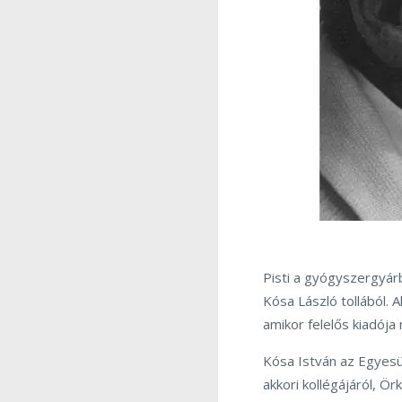
Pisti a gyógyszergyár
Kósa László tollából.
amikor felelős kiadója
Kósa István az Egyesü
akkori kollégájáról, Örk