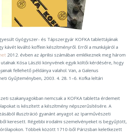
gyesült Gyógyszer- és Tápszergyár KOFKA tablettájának
 kávét kiváltó koffein készítményről. Erről a munkájáról a
net
2012. évben az áprilisi számában emlékeznek meg három
s utalnak Kósa László könyvének egyik költői kérdésére, hogy
ainak fellehető példánya valahol. Van, a Galenus
ti Gyűjteményben, 2003. 4. 28. 1–6. Kofka leltári
zeti szakanyagokban nemcsak a KOFKA tabletta érdemeit
lapokat is készített a készítmény népszerűsítésére. A
sából illusztráció gyanánt anyagot az Iparművészeti
l keresett. Régebbi irodalmi szemelvényeket is begyűjtött,
szórólapokon. Többek között 1710-ből Párizsban keletkezett