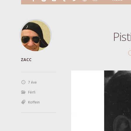
Pis
ZACC
7 éve
Férfi
Koffein