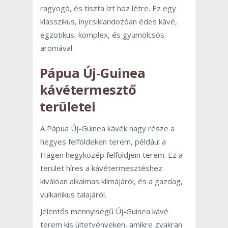
ragyogó, és tiszta ízt hoz létre. Ez egy
klasszikus, ínycsiklandozóan édes kávé,
egzotikus, komplex, és gyümölcsös
aromával.
Pápua Új-Guinea
kávétermesztő
területei
A Pápua Új-Guinea kávék nagy része a
hegyes felföldeken terem, például a
Hagen hegyközép felföldjein terem. Ez a
terület híres a kávétermesztéshez
kiválóan alkalmas klímájáról, és a gazdag,
vulkanikus talajáról.
Jelentős mennyiségű Új-Guinea kávé
terem kis ültetvényeken, amikre gyakran