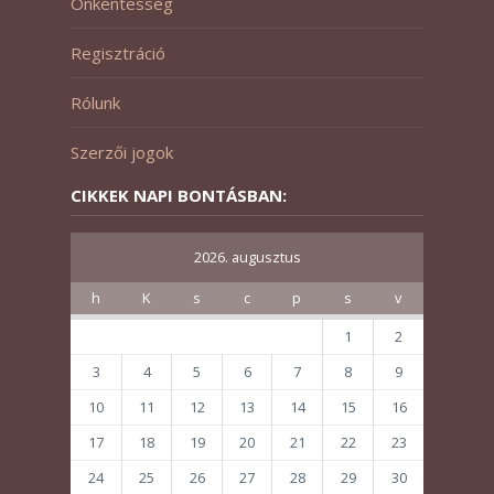
Önkéntesség
Regisztráció
Rólunk
Szerzői jogok
CIKKEK NAPI BONTÁSBAN:
2026. augusztus
h
K
s
c
p
s
v
1
2
3
4
5
6
7
8
9
10
11
12
13
14
15
16
17
18
19
20
21
22
23
24
25
26
27
28
29
30