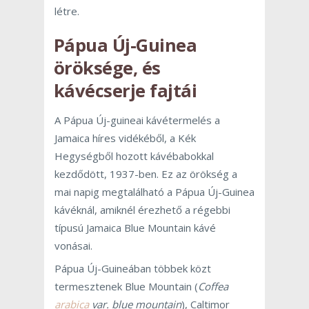
létre.
Pápua Új-Guinea
öröksége, és
kávécserje fajtái
A Pápua Új-guineai kávétermelés a
Jamaica híres vidékéből, a Kék
Hegységből hozott kávébabokkal
kezdődött, 1937-ben. Ez az örökség a
mai napig megtalálható a Pápua Új-Guinea
kávéknál, amiknél érezhető a régebbi
típusú Jamaica Blue Mountain kávé
vonásai.
Pápua Új-Guineában többek közt
termesztenek Blue Mountain (
Coffea
arabica
var. blue mountain
), Caltimor