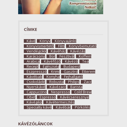
CÍMKE
Kávé
Könyv
Könyvajánló
Könyvismertető
Film
Könyvbemutató
Vendégcikk
Kávéház
Kávézás
Karácsony
Bor
Fesztivál
Koffein
Arabica
Kávéfőző
Kávézó
Tea
Recept
Egészség
Budapest
Eszpresszó
Krimi
Gasztro
Étterem
Kávébab
Konyha
Fejhallgató
Csokoládé
Robusta
Philips
Zacc
Nyerskávé
Kávézacc
Barista
Cappuccino
Nespresso
Cold Brew
Cibet
Espresso
Kávécseresznye
Kávégép
Kávétermesztés
Specialty kávé
Kávébár
Pörkölés
KÁVÉZÓLÁNCOK