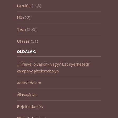
Lazulós
(143)
Nő
(22)
Tech
(255)
Utazás
(51)
OLDALAK:
„Hírlevél olvasónk vagy? Ezt nyerheted!”
kampány játékszabálya
Adatvédelem
Állásajánlat
Bejelentkezés