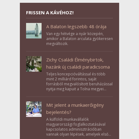
FRISSEN A KÁVÉHOZ!
A Balaton legszebb 48 órája
Van egy hétvége a nyár közepén,
amikor a Balaton arculata gyökeresen
megváltozik.
Zichy Családi Élménybirtok,
hazánk új családi paradicsoma
Teljes koncepcióváltással és több
mint 2 milliárd forintos, saját
forrásból megvalósított beruházással
nyitja meg kapuit a Tolna megyei
Bikács-Kistápé Ligeten a Zichy Családi
Élménybirtok a mai napon.
Mit jelent a munkaerőigény
bejelentés?
A külföldi munkavállalók
magyarországi foglalkoztatásával
kapcsolatos adminisztrációban
vannak olyan lépések, amelyek első