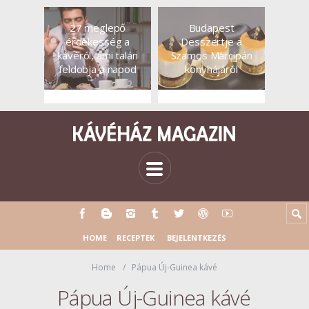
27 meglepő
Budapest
érdekesség a
Desszertje a
kávéról, ami talán
Szamos Marcipán
feldobja a napod
konyhájáról
HOME
RECEPTEK
BEJELENTKEZÉS
Home
Pápua Új-Guinea kávé
Pápua Új-Guinea kávé