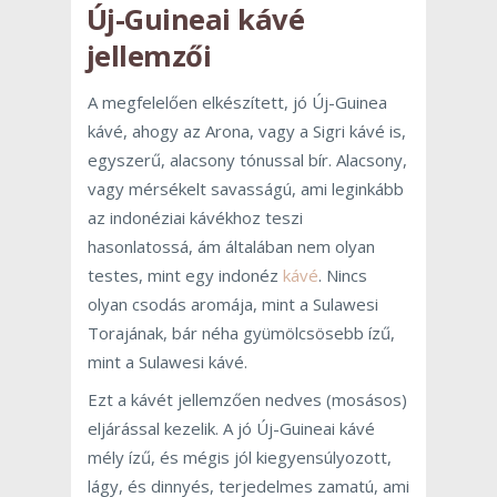
Új-Guineai kávé
jellemzői
A megfelelően elkészített, jó Új-Guinea
kávé, ahogy az Arona, vagy a Sigri kávé is,
egyszerű, alacsony tónussal bír. Alacsony,
vagy mérsékelt savasságú, ami leginkább
az indonéziai kávékhoz teszi
hasonlatossá, ám általában nem olyan
testes, mint egy indonéz
kávé
. Nincs
olyan csodás aromája, mint a Sulawesi
Torajának, bár néha gyümölcsösebb ízű,
mint a Sulawesi kávé.
Ezt a kávét jellemzően nedves (mosásos)
eljárással kezelik. A jó Új-Guineai kávé
mély ízű, és mégis jól kiegyensúlyozott,
lágy, és dinnyés, terjedelmes zamatú, ami