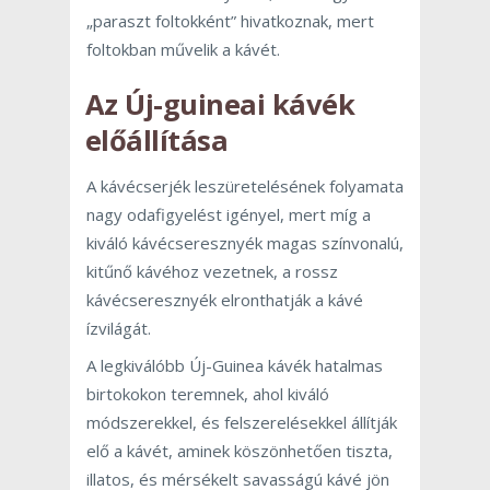
„paraszt foltokként” hivatkoznak, mert
foltokban művelik a kávét.
Az Új-guineai kávék
előállítása
A kávécserjék leszüretelésének folyamata
nagy odafigyelést igényel, mert míg a
kiváló kávécseresznyék magas színvonalú,
kitűnő kávéhoz vezetnek, a rossz
kávécseresznyék elronthatják a kávé
ízvilágát.
A legkiválóbb Új-Guinea kávék hatalmas
birtokokon teremnek, ahol kiváló
módszerekkel, és felszerelésekkel állítják
elő a kávét, aminek köszönhetően tiszta,
illatos, és mérsékelt savasságú kávé jön