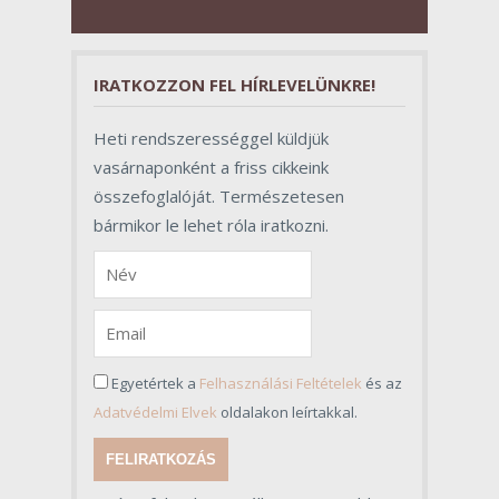
pillantásra formalitásnak tűnnek,
valójában azonban meghatározó
szerepet töltenek be az egész
folyamat sikerében.
IRATKOZZON FEL HÍRLEVELÜNKRE!
Heti rendszerességgel küldjük
vasárnaponként a friss cikkeink
összefoglalóját. Természetesen
bármikor le lehet róla iratkozni.
Egyetértek a
Felhasználási Feltételek
és az
Adatvédelmi Elvek
oldalakon leírtakkal.
FELIRATKOZÁS