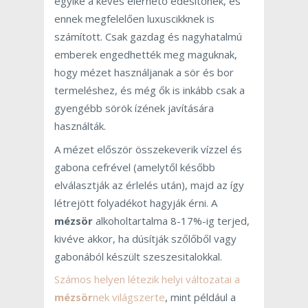
egyike a kevés elérhető édesítőnek, és
ennek megfelelően luxuscikknek is
számított. Csak gazdag és nagyhatalmú
emberek engedhették meg maguknak,
hogy mézet használjanak a sör és bor
termeléshez, és még ők is inkább csak a
gyengébb sörök ízének javítására
használták.
A mézet először összekeverik vízzel és
gabona cefrével (amelytől később
elválasztják az érlelés után), majd az így
létrejött folyadékot hagyják érni. A
mézsör
alkoholtartalma 8-17%-ig terjed,
kivéve akkor, ha dúsítják szőlőből vagy
gabonából készült szeszesitalokkal.
Számos helyen létezik helyi változatai a
mézsör
nek világszerte
, mint például a