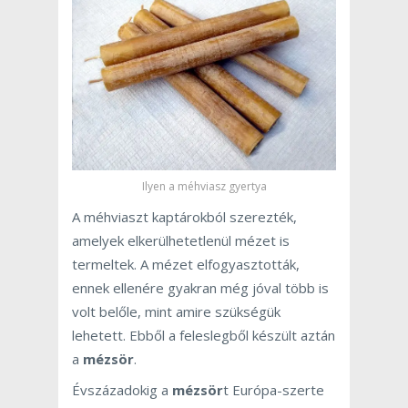
Ilyen a méhviasz gyertya
A méhviaszt kaptárokból szerezték,
amelyek elkerülhetetlenül mézet is
termeltek. A mézet elfogyasztották,
ennek ellenére gyakran még jóval több is
volt belőle, mint amire szükségük
lehetett. Ebből a feleslegből készült aztán
a
mézsör
.
Évszázadokig a
mézsör
t Európa-szerte