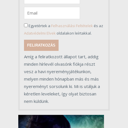
Egyetértek a
Felhasználási Feltételek
és az
Adatvédelmi Elvek
oldalakon leírtakkal.
FELIRATKOZÁS
Amíg a feliratkozott állapot tart, addig
minden hírlevél olvasónk fiókja részt
vesz a havi nyereményjátékunkon,
melyen minden hónapban más és más
nyereményt sorsolunk ki. Mi is utáljuk a
kéretlen leveleket, így olyat biztosan
nem küldünk.