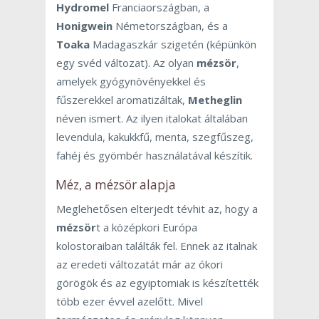
Hydromel
Franciaországban, a
Honigwein
Németországban, és a
Toaka
Madagaszkár szigetén (képünkön
egy svéd változat). Az olyan
mézsör
,
amelyek gyógynövényekkel és
fűszerekkel aromatizáltak,
Metheglin
néven ismert. Az ilyen italokat általában
levendula, kakukkfű, menta, szegfűszeg,
fahéj és gyömbér használatával készítik.
Méz, a mézsör alapja
Meglehetősen elterjedt tévhit az, hogy a
mézsör
t a középkori Európa
kolostoraiban találták fel. Ennek az italnak
az eredeti változatát már az ókori
görögök és az egyiptomiak is készítették
több ezer évvel azelőtt. Mivel