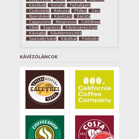
Kávébab
Konyha
Fejhallgató
Csokoládé
Robusta
Philips
Zacc
Nyerskávé
Kávézacc
Barista
Cappuccino
Nespresso
Cold Brew
Cibet
Espresso
Kávécseresznye
Kávégép
Kávétermesztés
Specialty kávé
Kávébár
Pörkölés
KÁVÉZÓLÁNCOK