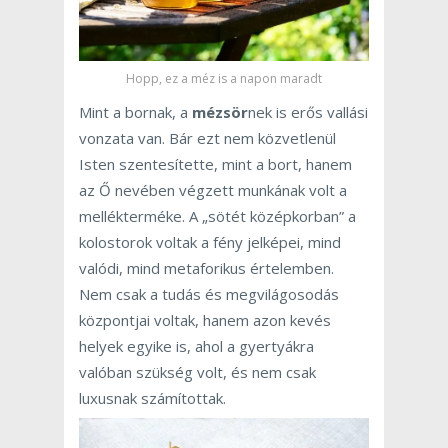
Hopp, ez a méz is a napon maradt
Mint a bornak, a
mézsör
nek is erős vallási
vonzata van. Bár ezt nem közvetlenül
Isten szentesítette, mint a bort, hanem
az Ő nevében végzett munkának volt a
mellékterméke. A „sötét középkorban” a
kolostorok voltak a fény jelképei, mind
valódi, mind metaforikus értelemben.
Nem csak a tudás és megvilágosodás
központjai voltak, hanem azon kevés
helyek egyike is, ahol a gyertyákra
valóban szükség volt, és nem csak
luxusnak számítottak.