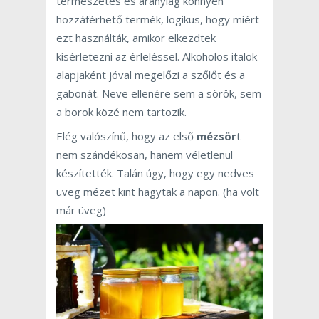
természetes és aránylag könnyen
hozzáférhető termék, logikus, hogy miért
ezt használták, amikor elkezdtek
kísérletezni az érleléssel. Alkoholos italok
alapjaként jóval megelőzi a szőlőt és a
gabonát. Neve ellenére sem a sörök, sem
a borok közé nem tartozik.
Elég valószínű, hogy az első
mézsör
t
nem szándékosan, hanem véletlenül
készítették. Talán úgy, hogy egy nedves
üveg mézet kint hagytak a napon. (ha volt
már üveg)