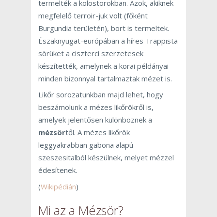
termelték a kolostorokban. Azok, akiknek
megfelelő terroir-juk volt (főként
Burgundia területén), bort is termeltek.
Északnyugat-európában a híres Trappista
sörüket a ciszterci szerzetesek
készítették, amelynek a korai példányai
minden bizonnyal tartalmaztak mézet is.
Likőr sorozatunkban majd lehet, hogy
beszámolunk a mézes likőrökről is,
amelyek jelentősen különböznek a
mézsör
től. A mézes likőrök
leggyakrabban gabona alapú
szeszesitalból készülnek, melyet mézzel
édesítenek.
(
Wikipédián
)
Mi az a Mézsör?