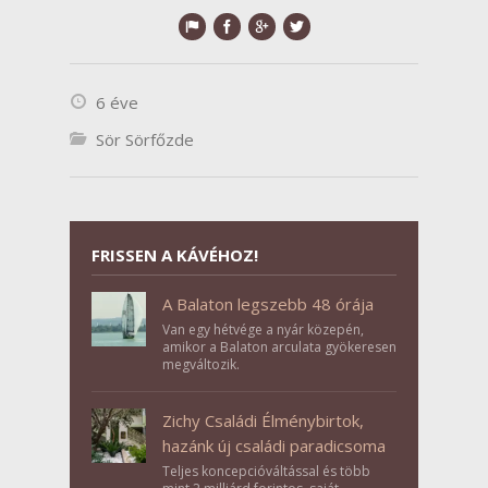
6 éve
Sör Sörfőzde
FRISSEN A KÁVÉHOZ!
A Balaton legszebb 48 órája
Van egy hétvége a nyár közepén,
amikor a Balaton arculata gyökeresen
megváltozik.
Zichy Családi Élménybirtok,
hazánk új családi paradicsoma
Teljes koncepcióváltással és több