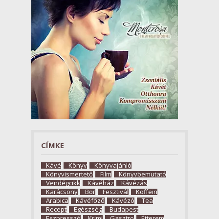
CÍMKE
Kávé
Könyv
Könyvajánló
Könyvismertető
Film
Könyvbemutató
Vendégcikk
Kávéház
Kávézás
Karácsony
Bor
Fesztivál
Koffein
Arabica
Kávéfőző
Kávézó
Tea
Recept
Egészség
Budapest
Eszpresszó
Krimi
Gasztro
Étterem