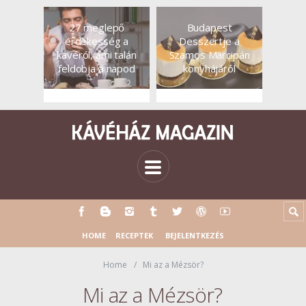
27 meglepő
Budapest
érdekesség a
Desszertje a
kávéról, ami talán
Szamos Marcipán
feldobja a napod
konyhájáról
HOME
RECEPTEK
BEJELENTKEZÉS
Home
Mi az a Mézsör?
Mi az a Mézsör?