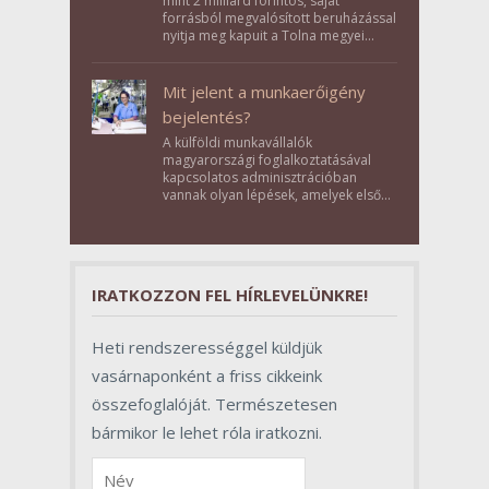
mint 2 milliárd forintos, saját
forrásból megvalósított beruházással
nyitja meg kapuit a Tolna megyei
Bikács-Kistápé Ligeten a Zichy Családi
Élménybirtok a mai napon.
Mit jelent a munkaerőigény
bejelentés?
A külföldi munkavállalók
magyarországi foglalkoztatásával
kapcsolatos adminisztrációban
vannak olyan lépések, amelyek első
pillantásra formalitásnak tűnnek,
valójában azonban meghatározó
szerepet töltenek be az egész
folyamat sikerében.
IRATKOZZON FEL HÍRLEVELÜNKRE!
Heti rendszerességgel küldjük
vasárnaponként a friss cikkeink
összefoglalóját. Természetesen
bármikor le lehet róla iratkozni.