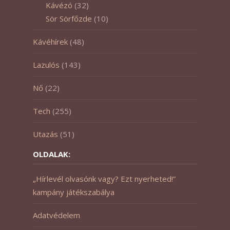
Kávézó
(32)
Sör Sörfőzde
(10)
Kávéhírek
(48)
Lazulós
(143)
Nő
(22)
Tech
(255)
Utazás
(51)
OLDALAK:
„Hírlevél olvasónk vagy? Ezt nyerheted!”
kampány játékszabálya
Adatvédelem