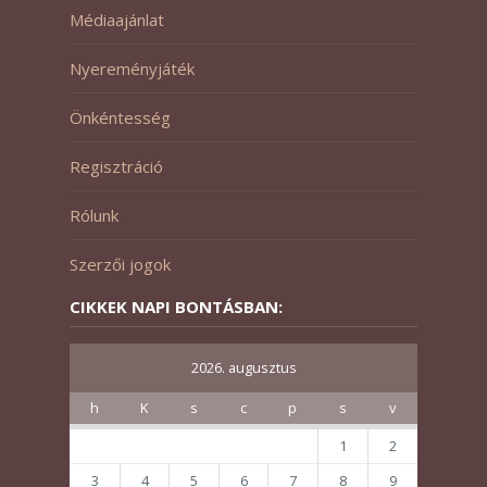
Médiaajánlat
Nyereményjáték
Önkéntesség
Regisztráció
Rólunk
Szerzői jogok
CIKKEK NAPI BONTÁSBAN:
2026. augusztus
h
K
s
c
p
s
v
1
2
3
4
5
6
7
8
9