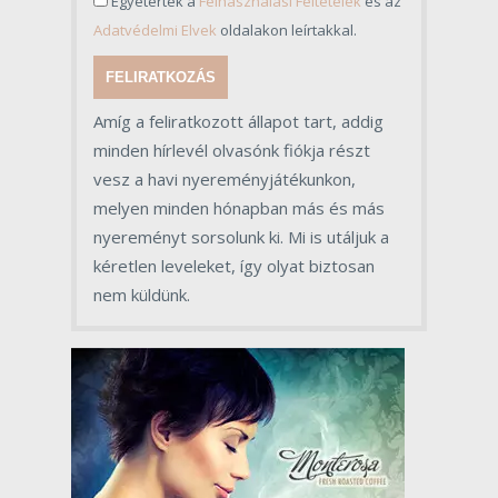
Egyetértek a
Felhasználási Feltételek
és az
Adatvédelmi Elvek
oldalakon leírtakkal.
FELIRATKOZÁS
Amíg a feliratkozott állapot tart, addig
minden hírlevél olvasónk fiókja részt
vesz a havi nyereményjátékunkon,
melyen minden hónapban más és más
nyereményt sorsolunk ki. Mi is utáljuk a
kéretlen leveleket, így olyat biztosan
nem küldünk.