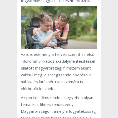
fogyatékossággal élők készítsék azokat.
Az idei esemény a tervek szerint az első
infokommunikációs akadálymentesítéssel
ellátott magyarországi filmszemleként
valósul meg: a seregszemle alkotásai a
hallás- és látássérültek számára is
elérhetők lesznek.
A speciális filmszemle az egyetlen olyan
tematikus filmes rendezvény
Magyarországon, amely a fogyatékosság
témájában teszi közzé felhívásait. Célja,