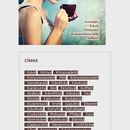
CÍMKE
Kávé
Könyv
Könyvajánló
Könyvismertető
Film
Könyvbemutató
Vendégcikk
Kávéház
Kávézás
Karácsony
Bor
Fesztivál
Koffein
Arabica
Kávéfőző
Kávézó
Tea
Recept
Egészség
Budapest
Eszpresszó
Krimi
Gasztro
Étterem
Kávébab
Konyha
Fejhallgató
Csokoládé
Robusta
Philips
Zacc
Nyerskávé
Kávézacc
Barista
Cappuccino
Nespresso
Cold Brew
Cibet
Espresso
Kávécseresznye