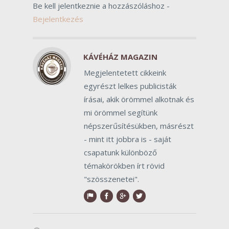
Be kell jelentkeznie a hozzászóláshoz -
Bejelentkezés
KÁVÉHÁZ MAGAZIN
Megjelentetett cikkeink
egyrészt lelkes publicisták
írásai, akik örömmel alkotnak és
mi örömmel segítünk
népszerűsítésükben, másrészt
- mint itt jobbra is - saját
csapatunk különböző
témakörökben írt rövid
"szösszenetei".