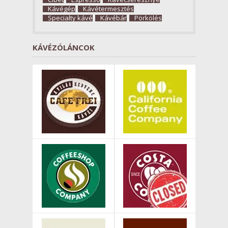
Kávégép
Kávétermesztés
Specialty kávé
Kávébár
Pörkölés
KÁVÉZÓLÁNCOK