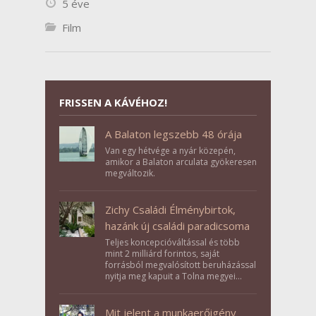
5 éve
Film
FRISSEN A KÁVÉHOZ!
A Balaton legszebb 48 órája
Van egy hétvége a nyár közepén,
amikor a Balaton arculata gyökeresen
megváltozik.
Zichy Családi Élménybirtok,
hazánk új családi paradicsoma
Teljes koncepcióváltással és több
mint 2 milliárd forintos, saját
forrásból megvalósított beruházással
nyitja meg kapuit a Tolna megyei
Bikács-Kistápé Ligeten a Zichy Családi
Élménybirtok a mai napon.
Mit jelent a munkaerőigény