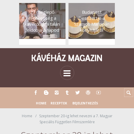
27 meglepő
Budapest
érdekesség a
Desszertje a
kávéról, ami talán
Szamos Marcipán
feldobja a napod
konyhájáról
HOME
RECEPTEK
BEJELENTKEZÉS
Home
Szeptember 20-ig lehet nevezni a 7. Magyar
Speciális Független Filmszemlére