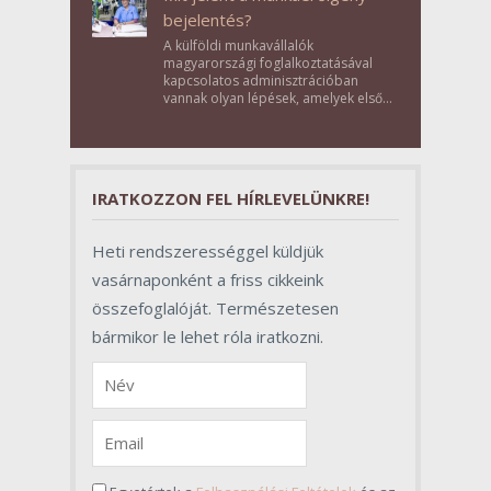
bejelentés?
A külföldi munkavállalók
magyarországi foglalkoztatásával
kapcsolatos adminisztrációban
vannak olyan lépések, amelyek első
pillantásra formalitásnak tűnnek,
valójában azonban meghatározó
szerepet töltenek be az egész
folyamat sikerében.
IRATKOZZON FEL HÍRLEVELÜNKRE!
Heti rendszerességgel küldjük
vasárnaponként a friss cikkeink
összefoglalóját. Természetesen
bármikor le lehet róla iratkozni.