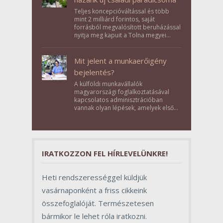
Teljes koncepcióváltással és több
mint 2 milliárd forintos, saját
forrásból megvalósított beruházással
nyitja meg kapuit a Tolna megyei
Bikács-Kistápé Ligeten a Zichy Családi
Élménybirtok a mai napon.
Mit jelent a munkaerőigény
bejelentés?
A külföldi munkavállalók
magyarországi foglalkoztatásával
kapcsolatos adminisztrációban
vannak olyan lépések, amelyek első
pillantásra formalitásnak tűnnek,
valójában azonban meghatározó
szerepet töltenek be az egész
folyamat sikerében.
IRATKOZZON FEL HÍRLEVELÜNKRE!
Heti rendszerességgel küldjük
vasárnaponként a friss cikkeink
összefoglalóját. Természetesen
bármikor le lehet róla iratkozni.