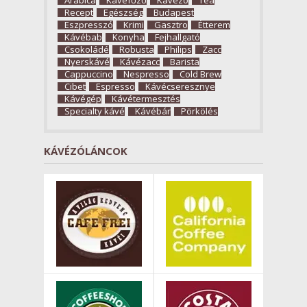
Recept
Egészség
Budapest
Eszpresszó
Krimi
Gasztro
Étterem
Kávébab
Konyha
Fejhallgató
Csokoládé
Robusta
Philips
Zacc
Nyerskávé
Kávézacc
Barista
Cappuccino
Nespresso
Cold Brew
Cibet
Espresso
Kávécseresznye
Kávégép
Kávétermesztés
Specialty kávé
Kávébár
Pörkölés
KÁVÉZÓLÁNCOK