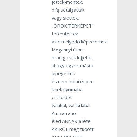
jöttek-mentek,
míg sétálgattak
vagy siettek,
„ÖRÖK TÉRKÉPET”
teremtettek
az elmélyedő képzeletnek.
Megannyi úton,
mindig csak lejjebb…
ahogy egyre-másra
lépegettek
és nem tudni éppen
kinek nyomába
ért földet
valahol, valaki lába.
Ám van ahol
éled ANNAK a léte,
AKIRŐL még tudott,
hogy épp OTT