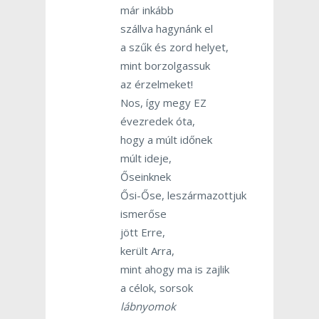
már inkább
szállva hagynánk el
a szűk és zord helyet,
mint borzolgassuk
az érzelmeket!
Nos, így megy EZ
évezredek óta,
hogy a múlt időnek
múlt ideje,
Őseinknek
Ősi-Őse, leszármazottjuk
ismerőse
jött Erre,
került Arra,
mint ahogy ma is zajlik
a célok, sorsok
lábnyomok