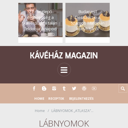
27 meglepő
Budapest
érdekesség a
Desszertje a
kávéról, ami talán
Szamos Marcipán
feldobja a napod
konyhájáról
HOME
RECEPTEK
BEJELENTKEZÉS
Home
LÁBNYOMOK „ATLASZA”…
LÁBNYOMOK