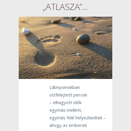
„ATLASZA”…
Lábnyomokban
ottfelejtett percek
– elhagyott idők
egymás mellett,
egymás fölé helyezkedtek –
ahogy az emberek