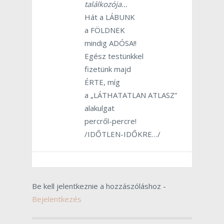
találkozója…
Hát a LÁBUNK
a FÖLDNEK
mindig ADÓSA!!
Egész testünkkel
fizetünk majd
ÉRTE, míg
a „LÁTHATATLAN ATLASZ”
alakulgat
percről-percre!
/IDŐTLEN-IDŐKRE…/
Be kell jelentkeznie a hozzászóláshoz -
Bejelentkezés