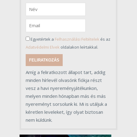
Egyetértek a
Felhasználási Feltételek
és az
Adatvédelmi Elvek
oldalakon leírtakkal.
FELIRATKOZÁS
Amíg a feliratkozott állapot tart, addig
minden hírlevél olvasónk fiókja részt
vesz a havi nyereményjátékunkon,
melyen minden hónapban más és más
nyereményt sorsolunk ki. Mi is utáljuk a
kéretlen leveleket, így olyat biztosan
nem küldünk.