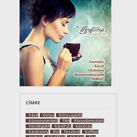
CÍMKE
Kávé
Könyv
Könyvajánló
Könyvismertető
Film
Könyvbemutató
Vendégcikk
Kávéház
Kávézás
Karácsony
Bor
Fesztivál
Koffein
Arabica
Kávéfőző
Kávézó
Tea