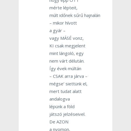
mérte lépteit,
múlt időnek sűrű hajnalán
– mikor hívott
a gyár –
vagy MÁSÉ vonz,
KI csak megjelent
mint lángoló, egy
nem várt délután.
Így évek múltán
– CSAK arra járva –
mégse’ siettünk el,
mert tudat alatt
andalogva
lépünk a föld
játszó jelzéseivel.
De AZON
a nyomon,