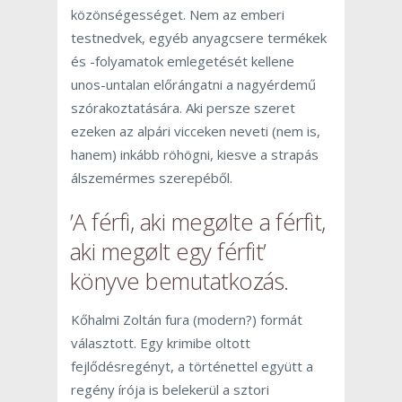
közönségességet. Nem az emberi
testnedvek, egyéb anyagcsere termékek
és -folyamatok emlegetését kellene
unos-untalan előrángatni a nagyérdemű
szórakoztatására. Aki persze szeret
ezeken az alpári vicceken neveti (nem is,
hanem) inkább röhögni, kiesve a strapás
álszemérmes szerepéből.
’A ​férfi, aki megølte a férfit,
aki megølt egy férfit’
könyve bemutatkozás.
Kőhalmi Zoltán fura (modern?) formát
választott. Egy krimibe oltott
fejlődésregényt, a történettel együtt a
regény írója is belekerül a sztori