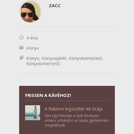
ZACC
4 éve
Könyv
Könyv
,
Könyvajánló
,
Könyvbemutató
,
Könyvismertető
FRISSEN A KÁVÉHOZ!
A Balaton legszebb 48 órája
Van egy hétvége a nyár közepén,
amikor a Balaton arculata gyökeresen
megváltozik.