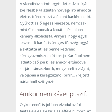
A skandináv krimik egyik detektív alakját
Joe Nesbø /a szintén norvég/ író álmodta
életre. Kőhalmi ezt a fazont karikírozza ki.
Gyűrött az ő egész kinézete, nemcsak
mint Columbonak a kabátja. Pluszban
kemény alkoholista. Annyira, hogy egyik
leszakadt karját is üreges fémvégtaggá
alakíttatta át, és benne kedvenc
kéregzuzmószeszét tartja. Karjából nem
látható cső jön ki, és amikor eltűnődve
karjára támaszkodik, megvicceli a világot,
valójában a kéregzuzmó (brrrr….) rejtett
párlatából szittyózik.
Amikor nem kávét pusztít.
Olykor ennél is jobban elvadul az író
fantáziája és aki bírja az efféle humort, az