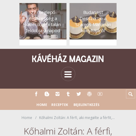
27 meglepő
Budapest
érdekesség a
Desszertje a
kávéról, ami talán
Szamos Marcipán
feldobja a napod
konyhájáról
HOME
RECEPTEK
BEJELENTKEZÉS
Home
Kőhalmi Zoltán: A ​férfi, aki megølte a férfit,…
Kőhalmi Zoltán: A ​férfi,