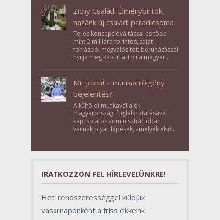
Zichy Családi Élménybirtok,
hazánk új családi paradicsoma
Teljes koncepcióváltással és több
mint 2 milliárd forintos, saját
forrásból megvalósított beruházással
nyitja meg kapuit a Tolna megyei
Bikács-Kistápé Ligeten a Zichy Családi
Élménybirtok a mai napon.
Mit jelent a munkaerőigény
bejelentés?
A külföldi munkavállalók
magyarországi foglalkoztatásával
kapcsolatos adminisztrációban
vannak olyan lépések, amelyek első
pillantásra formalitásnak tűnnek,
valójában azonban meghatározó
szerepet töltenek be az egész
folyamat sikerében.
IRATKOZZON FEL HÍRLEVELÜNKRE!
Heti rendszerességgel küldjük
vasárnaponként a friss cikkeink