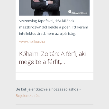
Viszonylag fapofával, ’kívülállónak
maszkírozva’ dől belőle a poén. Itt kérem
intellektus árad, nem az alpáriság.
www.helikon.hu
Kőhalmi Zoltán: A ​férfi, aki
megølte a férfit,…
Be kell jelentkeznie a hozzászóláshoz -
Bejelentkezés