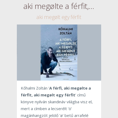
aki megølte a férfit,…
aki megølt egy férfit
Kőhalmi Zoltán ’
A ​férfi, aki megølte a
férfit, aki megølt egy férfit
’ című
könyve nyilván skandináv világba visz el,
mert a címben a lecserélt ’ö’
magánhangzót jelölő ’ø’ betű arrafelé