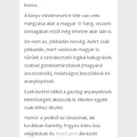
honos.
A könyv mindenesetre tele van vele.
Hangzása akár a magyar ’ö’ hang, viszont
önmagában ettől még lehetne akár dán is.
De nem az, jobbadán norvég. Azért csak
jobbadán, mert vaskosan magyar is.
Sűrűek a szórakoztató logikai bakugrások,
szabad gondolattársítások [magyarul
asszociációk], mulatságos beszólások és
aranyköpések.
Ezek kivétel nélkül a gazdag anyanyelvünk
lehetőségeit aknázzák ki. Minden egyéb
csak ehhez díszlet.
Humor a javából az olvasónak, aki
korábban Karinthy Frigyes édes-bús
világlátását és
Rejtő Jenő
ábrázoló