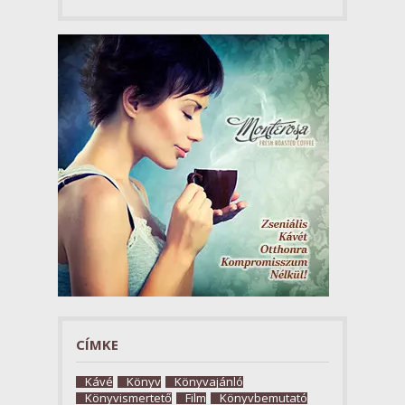
CÍMKE
Kávé
Könyv
Könyvajánló
Könyvismertető
Film
Könyvbemutató