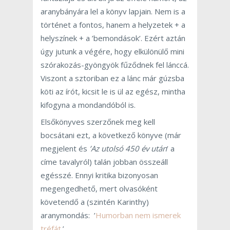
aranybányára lel a könyv lapjain. Nem is a
történet a fontos, hanem a helyzetek + a
helyszínek + a ’bemondások’. Ezért aztán
úgy jutunk a végére, hogy elkülönülő mini
szórakozás-gyöngyök fűződnek fel lánccá.
Viszont a sztoriban ez a lánc már gúzsba
köti az írót, kicsit le is ül az egész, mintha
kifogyna a mondandóból is.
Elsőkönyves szerzőnek meg kell
bocsátani ezt, a következő könyve (már
megjelent és
’Az utolsó 450 év után
’ a
címe tavalyról) talán jobban összeáll
egésszé. Ennyi kritika bizonyosan
megengedhető, mert olvasóként
követendő a (szintén Karinthy)
aranymondás: ’
Humorban nem ismerek
tréfát.
’