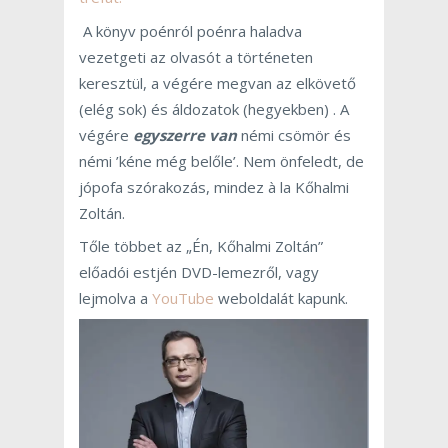
A könyv poénról poénra haladva
vezetgeti az olvasót a történeten
keresztül, a végére megvan az elkövető
(elég sok) és áldozatok (hegyekben) . A
végére
egyszerre van
némi csömör és
némi ’kéne még belőle’. Nem önfeledt, de
jópofa szórakozás, mindez à la Kőhalmi
Zoltán.
Tőle többet az „Én, Kőhalmi Zoltán”
előadói estjén DVD-lemezről, vagy
lejmolva a
YouTube
weboldalát kapunk.