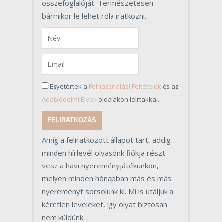
összefoglalóját. Természetesen
bármikor le lehet róla iratkozni.
Egyetértek a
Felhasználási Feltételek
és az
Adatvédelmi Elvek
oldalakon leírtakkal.
FELIRATKOZÁS
Amíg a feliratkozott állapot tart, addig
minden hírlevél olvasónk fiókja részt
vesz a havi nyereményjátékunkon,
melyen minden hónapban más és más
nyereményt sorsolunk ki. Mi is utáljuk a
kéretlen leveleket, így olyat biztosan
nem küldünk.