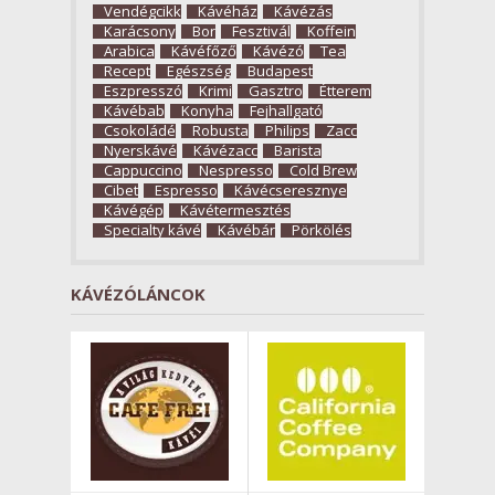
Vendégcikk
Kávéház
Kávézás
Karácsony
Bor
Fesztivál
Koffein
Arabica
Kávéfőző
Kávézó
Tea
Recept
Egészség
Budapest
Eszpresszó
Krimi
Gasztro
Étterem
Kávébab
Konyha
Fejhallgató
Csokoládé
Robusta
Philips
Zacc
Nyerskávé
Kávézacc
Barista
Cappuccino
Nespresso
Cold Brew
Cibet
Espresso
Kávécseresznye
Kávégép
Kávétermesztés
Specialty kávé
Kávébár
Pörkölés
KÁVÉZÓLÁNCOK