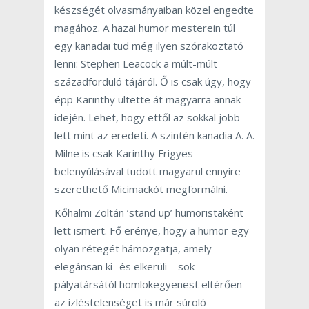
készségét olvasmányaiban közel engedte
magához. A hazai humor mesterein túl
egy kanadai tud még ilyen szórakoztató
lenni: Stephen Leacock a múlt-múlt
századforduló tájáról. Ő is csak úgy, hogy
épp Karinthy ültette át magyarra annak
idején. Lehet, hogy ettől az sokkal jobb
lett mint az eredeti. A szintén kanadia A. A.
Milne is csak Karinthy Frigyes
belenyúlásával tudott magyarul ennyire
szerethető Micimackót megformálni.
Kőhalmi Zoltán ’stand up’ humoristaként
lett ismert. Fő erénye, hogy a humor egy
olyan rétegét hámozgatja, amely
elegánsan ki- és elkerüli – sok
pályatársától homlokegyenest eltérően –
az izléstelenséget is már súroló