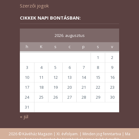
Szerzői jogok
CIKKEK NAPI BONTÁSBAN:
2026. augusztus
h
K
s
c
p
s
v
1
2
3
4
5
6
7
8
9
10
11
12
13
14
15
16
17
18
19
20
21
22
23
24
25
26
27
28
29
30
31
« júl
2026 © Kávéház Magazin | XI. évfolyam. | Minden jog fenntartva | Ma