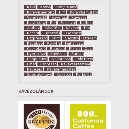
Kávé
Könyv
Könyvajánló
Könyvismertető
Film
Könyvbemutató
Vendégcikk
Kávéház
Kávézás
Karácsony
Bor
Fesztivál
Koffein
Arabica
Kávéfőző
Kávézó
Tea
Recept
Egészség
Budapest
Eszpresszó
Krimi
Gasztro
Étterem
Kávébab
Konyha
Fejhallgató
Csokoládé
Robusta
Philips
Zacc
Nyerskávé
Kávézacc
Barista
Cappuccino
Nespresso
Cold Brew
Cibet
Espresso
Kávécseresznye
Kávégép
Kávétermesztés
Specialty kávé
Kávébár
Pörkölés
KÁVÉZÓLÁNCOK