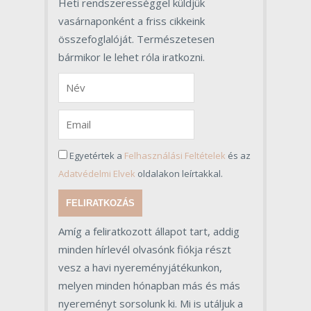
Heti rendszerességgel küldjük
vasárnaponként a friss cikkeink
összefoglalóját. Természetesen
bármikor le lehet róla iratkozni.
Egyetértek a
Felhasználási Feltételek
és az
Adatvédelmi Elvek
oldalakon leírtakkal.
FELIRATKOZÁS
Amíg a feliratkozott állapot tart, addig
minden hírlevél olvasónk fiókja részt
vesz a havi nyereményjátékunkon,
melyen minden hónapban más és más
nyereményt sorsolunk ki. Mi is utáljuk a