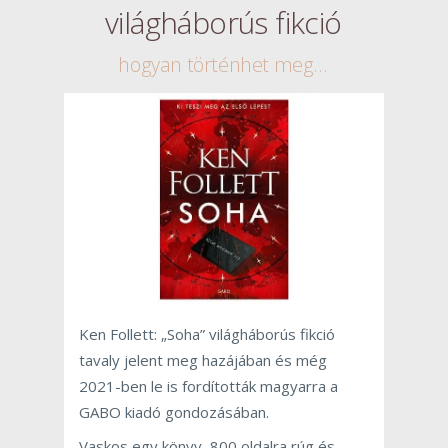
világháborús fikció
hogyan történhet meg…
Ken Follett: „Soha” világháborús fikció
tavaly jelent meg hazájában és még
2021-ben le is fordították magyarra a
GABO kiadó gondozásában.
Vaskos egy könyv, 800 oldalra rúg és –