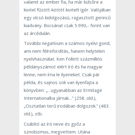
valamit az ember fia, ha már külsőre a
kivitel fűzött-kötött kivitelt ígér. Valójában
egy olcsó kidolgozású, ragasztott gerincű
kiadvány. Bocsánat csak 5.990,- forint van
az árcédulán.
További negatívum a számos nyelvi gond,
ami nem félrefordítás, hanem helytelen
nyelvhasználat. Ken Follett százmilliós
példányszámot elért író és ha magyar
lenne, nem írna le ilyeneket. Csak pár
példa, és sajnos sok van ilyenfajta a
könyvben: „…ugyanabban az Ermitage
Internationalba járnak…” (258. old.),
„Osztatlan terű irodában dolgozok.” (483.
old.), stb.
Csábító az író neve és győz a
sznobizmus, megvettem. Utána