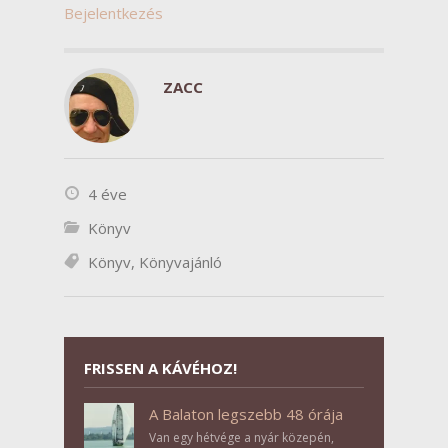
Bejelentkezés
ZACC
4 éve
Könyv
Könyv
,
Könyvajánló
FRISSEN A KÁVÉHOZ!
A Balaton legszebb 48 órája
Van egy hétvége a nyár közepén,