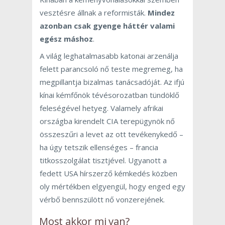
vesztésre állnak a reformisták.
Mindez
azonban csak gyenge háttér valami
egész máshoz
.
A világ leghatalmasabb katonai arzenálja
felett parancsoló nő teste megremeg, ha
megpillantja bizalmas tanácsadóját. Az ifjú
kínai kémfőnök tévésorozatban tündöklő
feleségével hetyeg. Valamely afrikai
országba kirendelt CIA terepügynök nő
összeszűri a levet az ott tevékenykedő –
ha úgy tetszik ellenséges – francia
titkosszolgálat tisztjével. Ugyanott a
fedett USA hírszerző kémkedés közben
oly mértékben elgyengül, hogy enged egy
vérbő bennszülött nő vonzerejének.
Most akkor mi van?