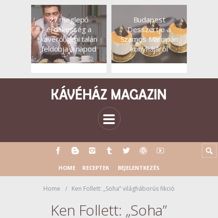
27 meglepő
Budapest
érdekesség a
Desszertje a
kávéról, ami talán
Szamos Marcipán
feldobja a napod
konyhájáról
HOME
RECEPTEK
BEJELENTKEZÉS
Home
Ken Follett: „Soha” világháborús fikció
Ken Follett: „Soha”