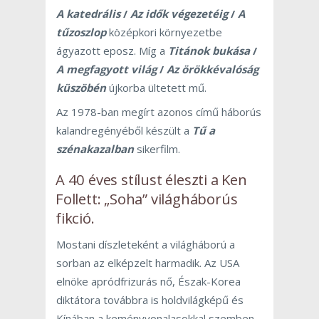
A katedrális
/
Az idők végezetéig
/
A
tűzoszlop
középkori környezetbe
ágyazott eposz. Míg a
Titánok bukása
/
A megfagyott világ
/
Az örökkévalóság
küszöbén
újkorba ültetett mű.
Az 1978-ban megírt azonos című háborús
kalandregényéből készült a
Tű a
szénakazalban
sikerfilm.
A 40 éves stílust éleszti a Ken
Follett: „Soha” világháborús
fikció.
Mostani díszleteként a világháború a
sorban az elképzelt harmadik. Az USA
elnöke apródfrizurás nő, Észak-Korea
diktátora továbbra is holdvilágképű és
Kínában a keményvonalasokkal szemben