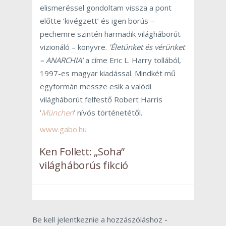
elismeréssel gondoltam vissza a pont
előtte ’kivégzett’ és igen borús –
pechemre szintén harmadik világháborút
vizionáló – könyvre.
’Életünket és vérünket
– ANARCHIA’
a címe Eric L. Harry tollából,
1997-es magyar kiadással. Mindkét mű
egyformán messze esik a valódi
világháborút felfestő Robert Harris
’
München
’ nívós történetétől.
www.gabo.hu
Ken Follett: „Soha”
világháborús fikció
Be kell jelentkeznie a hozzászóláshoz -