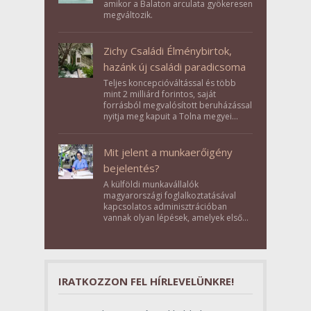
amikor a Balaton arculata gyökeresen
megváltozik.
Zichy Családi Élménybirtok,
hazánk új családi paradicsoma
Teljes koncepcióváltással és több
mint 2 milliárd forintos, saját
forrásból megvalósított beruházással
nyitja meg kapuit a Tolna megyei
Bikács-Kistápé Ligeten a Zichy Családi
Élménybirtok a mai napon.
Mit jelent a munkaerőigény
bejelentés?
A külföldi munkavállalók
magyarországi foglalkoztatásával
kapcsolatos adminisztrációban
vannak olyan lépések, amelyek első
pillantásra formalitásnak tűnnek,
valójában azonban meghatározó
szerepet töltenek be az egész
folyamat sikerében.
IRATKOZZON FEL HÍRLEVELÜNKRE!