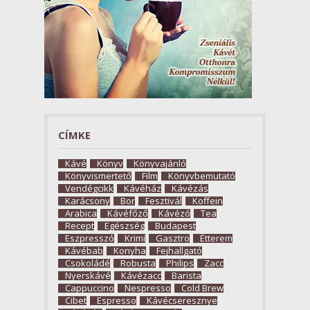
CÍMKE
Kávé
Könyv
Könyvajánló
Könyvismertető
Film
Könyvbemutató
Vendégcikk
Kávéház
Kávézás
Karácsony
Bor
Fesztivál
Koffein
Arabica
Kávéfőző
Kávézó
Tea
Recept
Egészség
Budapest
Eszpresszó
Krimi
Gasztro
Étterem
Kávébab
Konyha
Fejhallgató
Csokoládé
Robusta
Philips
Zacc
Nyerskávé
Kávézacc
Barista
Cappuccino
Nespresso
Cold Brew
Cibet
Espresso
Kávécseresznye