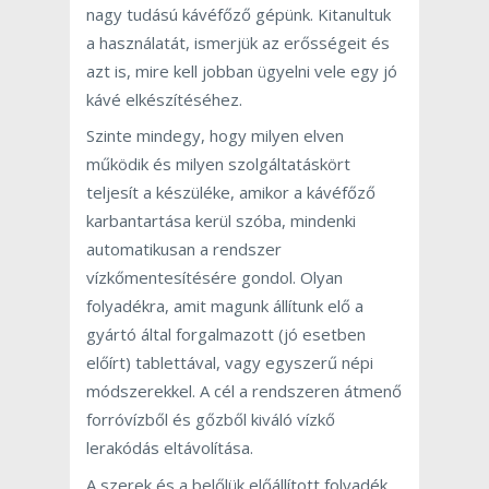
nagy tudású kávéfőző gépünk. Kitanultuk
a használatát, ismerjük az erősségeit és
azt is, mire kell jobban ügyelni vele egy jó
kávé elkészítéséhez.
Szinte mindegy, hogy milyen elven
működik és milyen szolgáltatáskört
teljesít a készüléke, amikor a kávéfőző
karbantartása kerül szóba, mindenki
automatikusan a rendszer
vízkőmentesítésére gondol. Olyan
folyadékra, amit magunk állítunk elő a
gyártó által forgalmazott (jó esetben
előírt) tablettával, vagy egyszerű népi
módszerekkel. A cél a rendszeren átmenő
forróvízből és gőzből kiváló vízkő
lerakódás eltávolítása.
A szerek és a belőlük előállított folyadék