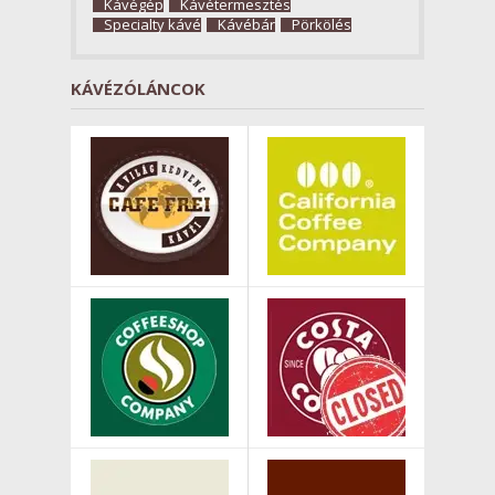
Kávégép
Kávétermesztés
Specialty kávé
Kávébár
Pörkölés
KÁVÉZÓLÁNCOK