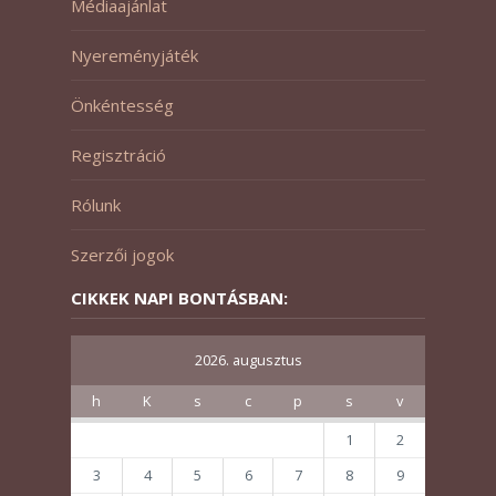
Médiaajánlat
Nyereményjáték
Önkéntesség
Regisztráció
Rólunk
Szerzői jogok
CIKKEK NAPI BONTÁSBAN:
2026. augusztus
h
K
s
c
p
s
v
1
2
3
4
5
6
7
8
9