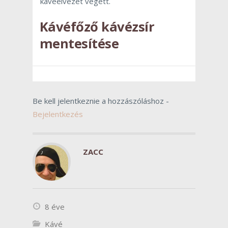
kávéélvezet végett.
Kávéfőző kávézsír
mentesítése
Be kell jelentkeznie a hozzászóláshoz -
Bejelentkezés
ZACC
8 éve
Kávé