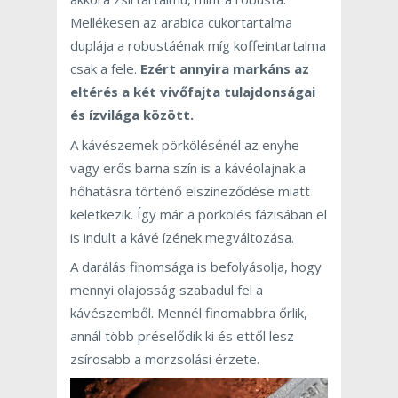
Mellékesen az arabica cukortartalma
duplája a robustáénak míg koffeintartalma
csak a fele.
Ezért annyira markáns az
eltérés a két vivőfajta tulajdonságai
és ízvilága között.
A kávészemek pörkölésénél az enyhe
vagy erős barna szín is a kávéolajnak a
hőhatásra történő elszíneződése miatt
keletkezik. Így már a pörkölés fázisában el
is indult a kávé ízének megváltozása.
A darálás finomsága is befolyásolja, hogy
mennyi olajosság szabadul fel a
kávészemből. Mennél finomabbra őrlik,
annál több préselődik ki és ettől lesz
zsírosabb a morzsolási érzete.