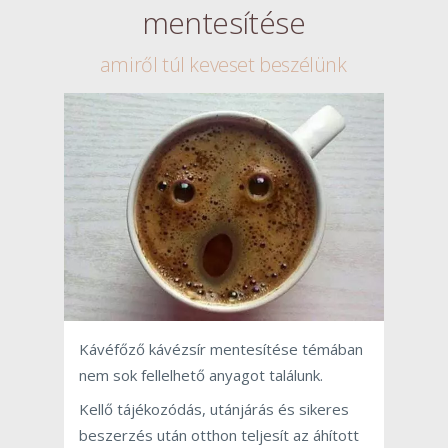
mentesítése
amiről túl keveset beszélünk
Kávéfőző kávézsír mentesítése témában
nem sok fellelhető anyagot találunk.
Kellő tájékozódás, utánjárás és sikeres
beszerzés után otthon teljesít az áhított