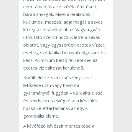
nem támadják a készülék tömítéseit,
baráti anyagok. Mivel a lerakódás
kalciumos, meszes, adja magát a savas
közeg az eltávolításához. Vagy a gyári
útmutató szerint hozzuk létre a savas
oldatot, vagy egyszerűen ecetes vízzel,
esetleg szódabikarbónával dolgozunk és
kész. Alumínium belső felületeknél az
ecetes víz változat kerülendő.
Körülbelül kétszáz csészényi
kávé
lefőzése után vagy havonta –
gyártmánytól függően – válik aktuálissá,
és rendszeres elvégzése a készülék
hosszú élettartamának az egyik
garanciális eleme.
A kávéfőző kávézsír mentesítése a