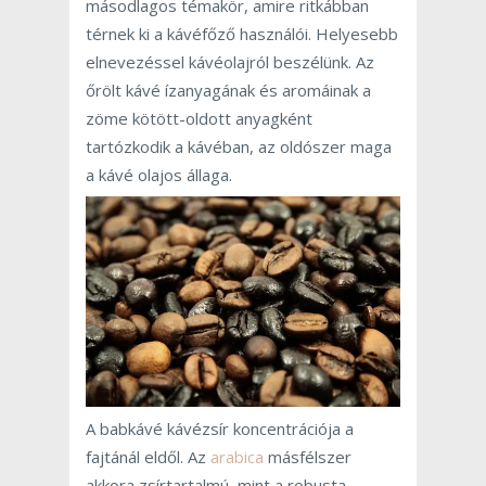
másodlagos témakör, amire ritkábban
térnek ki a kávéfőző használói. Helyesebb
elnevezéssel kávéolajról beszélünk. Az
őrölt kávé ízanyagának és aromáinak a
zöme kötött-oldott anyagként
tartózkodik a kávéban, az oldószer maga
a kávé olajos állaga.
A babkávé kávézsír koncentrációja a
fajtánál eldől. Az
arabica
másfélszer
akkora zsírtartalmú, mint a robusta.