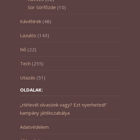
Sör Sörfőzde
(10)
Kávéhírek
(48)
Lazulós
(143)
Nő
(22)
Tech
(255)
Utazás
(51)
OLDALAK:
„Hírlevél olvasónk vagy? Ezt nyerheted!”
kampány játékszabálya
Adatvédelem