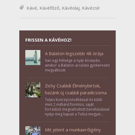
Kávé
,
Kávéfőző
,
Kávéolaj
,
Kávézsír
FRISSEN A KÁVÉHOZ!
A Balaton legszebb 48 órája
Van egy hétvége a nyár közepén,
amikor a Balaton arculata gyökeresen
megváltozik.
Zichy Családi Élménybirtok,
hazánk új családi paradicsoma
Teljes koncepcióváltással és több
mint 2 milliárd forintos, saját
forrásból megvalósított beruházással
nyitja meg kapuit a Tolna megyei
Bikács-Kistápé Ligeten a Zichy Családi
Élménybirtok a mai napon.
Mit jelent a munkaerőigény