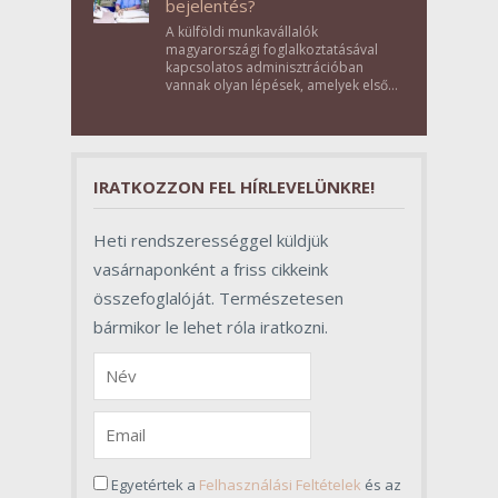
bejelentés?
A külföldi munkavállalók
magyarországi foglalkoztatásával
kapcsolatos adminisztrációban
vannak olyan lépések, amelyek első
pillantásra formalitásnak tűnnek,
valójában azonban meghatározó
szerepet töltenek be az egész
folyamat sikerében.
IRATKOZZON FEL HÍRLEVELÜNKRE!
Heti rendszerességgel küldjük
vasárnaponként a friss cikkeink
összefoglalóját. Természetesen
bármikor le lehet róla iratkozni.
Egyetértek a
Felhasználási Feltételek
és az