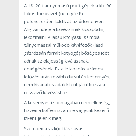
A 18-20 bar nyomású profi gépek a kb. 90
fokos forróvizet (nem gőzt!)
pofonszerűen küldik át az őrleményen.
Alig van ideje a kávézsírnak kicsapódni,
lekozmálni. A lassú kifolyású, szimpla
túlnyomással működő kávéfőzők (lásd
gázrózsán forralt kotyogó) bőséges időt
adnak az olajosság kiválásának,
odaégésének. Ez a letapadás számos
lefőzés után tovább durvul és kesernyés,
nem kívánatos adalékként járul hozzá a
rosszízű kávézáshoz.
A kesernyés íz önmagában nem ellenség,
hiszen a koffein is, amire vágyunk keserű
ízként jelenik meg.
Szemben a vízkőoldás savas