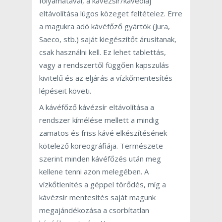
folyamatával, a kávézsír/kávéolaj
eltávolítása lúgos közeget feltételez. Erre
a magukra adó kávéfőző gyártók (Jura,
Saeco, stb.) saját kiegészítőt árusítanak,
csak használni kell. Ez lehet tablettás,
vagy a rendszertől függően kapszulás
kivitelű és az eljárás a vízkőmentesítés
lépéseit követi.
A kávéfőző kávézsír eltávolítása a
rendszer kímélése mellett a mindig
zamatos és friss kávé elkészítésének
kötelező koreográfiája. Természete
szerint minden kávéfőzés után meg
kellene tenni azon melegében. A
vízkőtlenítés a géppel törődés, míg a
kávézsír mentesítés saját magunk
megajándékozása a csorbítatlan