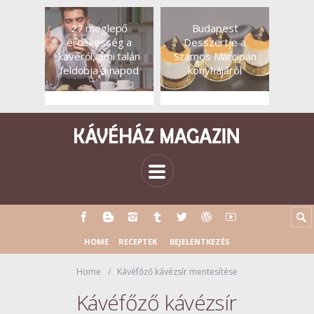
27 meglepő
Budapest
érdekesség a
Desszertje a
kávéról, ami talán
Szamos Marcipán
feldobja a napod
konyhájáról
HOME
RECEPTEK
BEJELENTKEZÉS
Home
Kávéfőző kávézsír mentesítése
Kávéfőző kávézsír