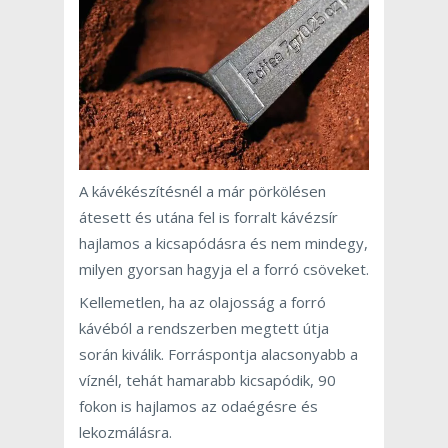
A kávékészítésnél a már pörkölésen
átesett és utána fel is forralt kávézsír
hajlamos a kicsapódásra és nem mindegy,
milyen gyorsan hagyja el a forró csöveket.
Kellemetlen, ha az olajosság a forró
kávéból a rendszerben megtett útja
során kiválik. Forráspontja alacsonyabb a
víznél, tehát hamarabb kicsapódik, 90
fokon is hajlamos az odaégésre és
lekozmálásra.