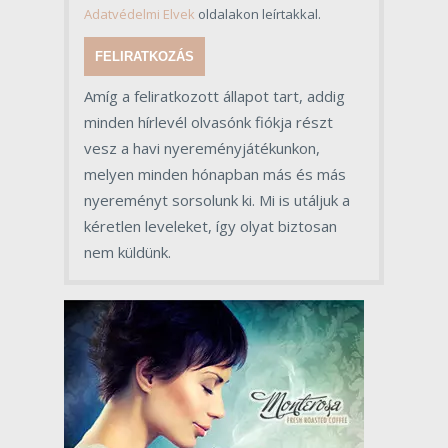
Adatvédelmi Elvek
oldalakon leírtakkal.
FELIRATKOZÁS
Amíg a feliratkozott állapot tart, addig
minden hírlevél olvasónk fiókja részt
vesz a havi nyereményjátékunkon,
melyen minden hónapban más és más
nyereményt sorsolunk ki. Mi is utáljuk a
kéretlen leveleket, így olyat biztosan
nem küldünk.