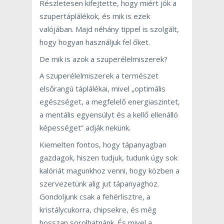
Részletesen kifejtette, hogy miért jók a
szupertáplálékok, és mik is ezek
valójában. Majd néhány tippel is szolgált,
hogy hogyan használjuk fel őket.
De mik is azok a szuperélelmiszerek?
A szuperélelmiszerek a természet
elsőrangú táplálékai, mivel „optimális
egészséget, a megfelelő energiaszintet,
a mentális egyensúlyt és a kellő ellenálló
képességet” adják nekünk.
Kiemelten fontos, hogy tápanyagban
gazdagok, hiszen tudjuk, tudunk úgy sok
kalóriát magunkhoz venni, hogy közben a
szervezetünk alig jut tápanyaghoz.
Gondoljunk csak a fehérlisztre, a
kristálycukorra, chipsekre, és még
hosszan sorolhatnánk. És mivel a