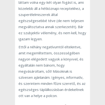
láttam volna egy-két olyan fogást is, ami
közelebb áll a hétköznapi receptekhez, a
szuperélelmiszerek által
egészségesebbé téve (de nem teljesen
megváltoztatva annak szerkezetét). Bár
ez szubjektív vélemény, és nem kell, hogy
igazam legyen.
Ettől a néhány negatívumtól eltekintve,
amit megemlítettem, összességében
nagyon elégedett vagyok a könyvvel, és
egyáltalán nem bánom, hogy
megvásároltam, sőt! Másoknak is
szívesen ajánlanám. Igényes, informatív,
és szerintem minden főzni szerető, és az
egészséges táplálkozásban érdekeltnek
ott van a helye a polcon.