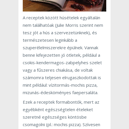
A receptek között húsételek egyáltalán
nem találhatóak (Julie Morris szerint nem
tesz jót a hús a szervezetünknek), és
természetesen leginkább a
szuperélelmiszerekre épülnek. Vannak
benne kifejezetten jó ötletek, például a
csokis-kendermagos-zabpelyhes szelet
vagy a fűszeres chiakása, de voltak
számomra teljesen elrugaszkodottak is
mint például: vízitormás-mochis pizza,
mizunás-édesköményes faepersaláta.
Ezek a receptek formabontók, mert az
egyébként egészségtelen ételeket
szeretné egészséges köntösbe
csomagolni (pl.: mochis pizza). Szívesen