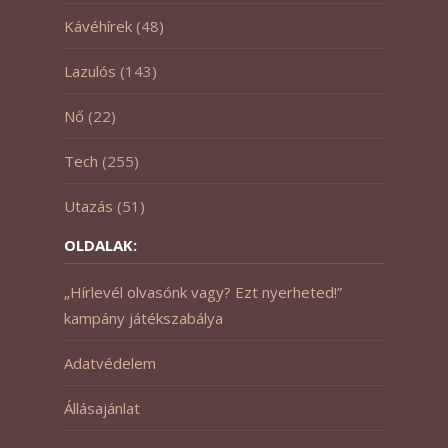
Kávéhírek
(48)
Lazulós
(143)
Nő
(22)
Tech
(255)
Utazás
(51)
OLDALAK:
„Hírlevél olvasónk vagy? Ezt nyerheted!”
kampány játékszabálya
Adatvédelem
Állásajánlat