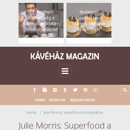
27 meglepő
Budapest
érdekesség a
Desszertje a
kávéról, ami talán
Szamos Marcipán
feldobja a napod
konyhájáról
HOME
RECEPTEK
BEJELENTKEZÉS
Home
Julie Morris: Superfood a konyhában
Julie Morris: Superfood a