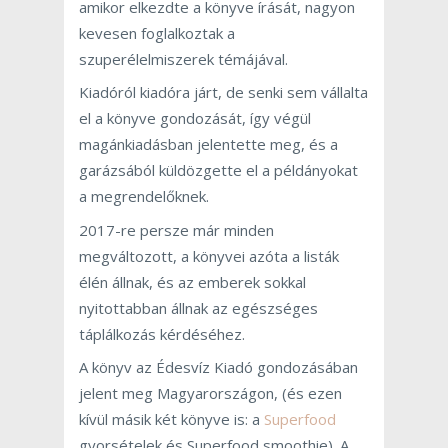
amikor elkezdte a könyve írását, nagyon
kevesen foglalkoztak a
szuperélelmiszerek témájával.
Kiadóról kiadóra járt, de senki sem vállalta
el a könyve gondozását, így végül
magánkiadásban jelentette meg, és a
garázsából küldözgette el a példányokat
a megrendelőknek.
2017-re persze már minden
megváltozott, a könyvei azóta a listák
élén állnak, és az emberek sokkal
nyitottabban állnak az egészséges
táplálkozás kérdéséhez.
A könyv az Édesvíz Kiadó gondozásában
jelent meg Magyarországon, (és ezen
kívül másik két könyve is: a
Superfood
gyorsételek és Superfood smoothie). A