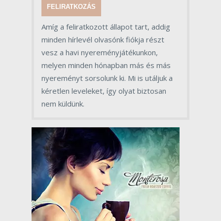
FELIRATKOZÁS
Amíg a feliratkozott állapot tart, addig
minden hírlevél olvasónk fiókja részt
vesz a havi nyereményjátékunkon,
melyen minden hónapban más és más
nyereményt sorsolunk ki. Mi is utáljuk a
kéretlen leveleket, így olyat biztosan
nem küldünk.