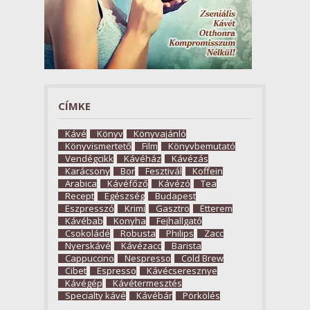
CÍMKE
Kávé
Könyv
Könyvajánló
Könyvismertető
Film
Könyvbemutató
Vendégcikk
Kávéház
Kávézás
Karácsony
Bor
Fesztivál
Koffein
Arabica
Kávéfőző
Kávézó
Tea
Recept
Egészség
Budapest
Eszpresszó
Krimi
Gasztro
Étterem
Kávébab
Konyha
Fejhallgató
Csokoládé
Robusta
Philips
Zacc
Nyerskávé
Kávézacc
Barista
Cappuccino
Nespresso
Cold Brew
Cibet
Espresso
Kávécseresznye
Kávégép
Kávétermesztés
Specialty kávé
Kávébár
Pörkölés