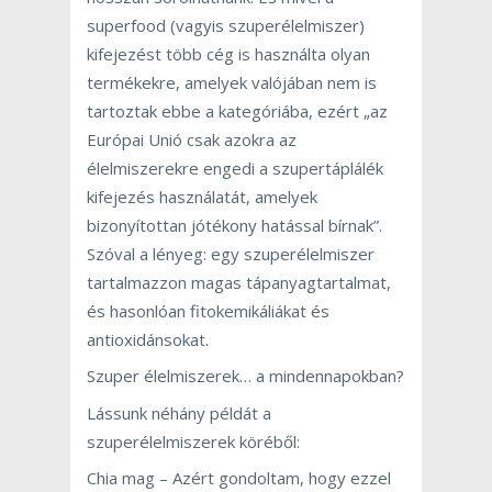
superfood (vagyis szuperélelmiszer)
kifejezést több cég is használta olyan
termékekre, amelyek valójában nem is
tartoztak ebbe a kategóriába, ezért „az
Európai Unió csak azokra az
élelmiszerekre engedi a szupertáplálék
kifejezés használatát, amelyek
bizonyítottan jótékony hatással bírnak”.
Szóval a lényeg: egy szuperélelmiszer
tartalmazzon magas tápanyagtartalmat,
és hasonlóan fitokemikáliákat és
antioxidánsokat.
Szuper élelmiszerek… a mindennapokban?
Lássunk néhány példát a
szuperélelmiszerek köréből:
Chia mag – Azért gondoltam, hogy ezzel