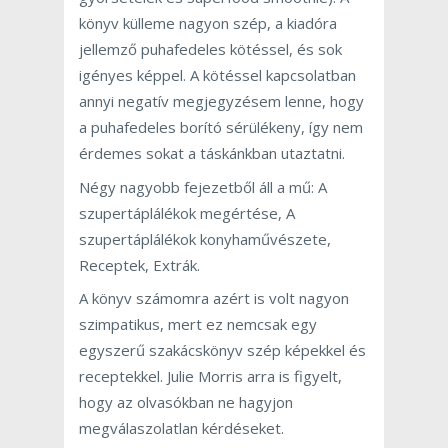
könyv külleme nagyon szép, a kiadóra
jellemző puhafedeles kötéssel, és sok
igényes képpel. A kötéssel kapcsolatban
annyi negatív megjegyzésem lenne, hogy
a puhafedeles borító sérülékeny, így nem
érdemes sokat a táskánkban utaztatni.
Négy nagyobb fejezetből áll a mű: A
szupertáplálékok megértése, A
szupertáplálékok konyhaművészete,
Receptek, Extrák.
A könyv számomra azért is volt nagyon
szimpatikus, mert ez nemcsak egy
egyszerű szakácskönyv szép képekkel és
receptekkel. Julie Morris arra is figyelt,
hogy az olvasókban ne hagyjon
megválaszolatlan kérdéseket.