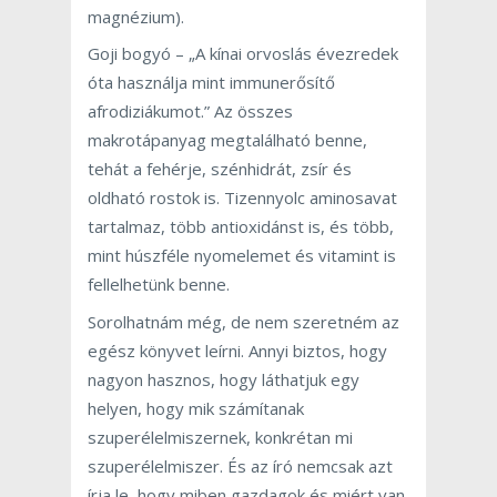
magnézium).
Goji bogyó – „A kínai orvoslás évezredek
óta használja mint immunerősítő
afrodiziákumot.” Az összes
makrotápanyag megtalálható benne,
tehát a fehérje, szénhidrát, zsír és
oldható rostok is. Tizennyolc aminosavat
tartalmaz, több antioxidánst is, és több,
mint húszféle nyomelemet és vitamint is
fellelhetünk benne.
Sorolhatnám még, de nem szeretném az
egész könyvet leírni. Annyi biztos, hogy
nagyon hasznos, hogy láthatjuk egy
helyen, hogy mik számítanak
szuperélelmiszernek, konkrétan mi
szuperélelmiszer. És az író nemcsak azt
írja le, hogy miben gazdagok és miért van