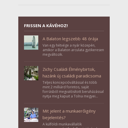
FRISSEN A KÁVÉHOZ!
A Balaton legszebb 48 órája
Van egy hétvége a nyár közepén,
amikor a Balaton arculata gyökeresen
megváltozik.
Zichy Családi Élménybirtok,
hazánk új családi paradicsoma
Teljes koncepcióváltással és több
mint 2 milliárd forintos, saját
forrásból megvalósított beruházással
nyitja meg kapuit a Tolna megyei
Bikács-Kistápé Ligeten a Zichy Családi
Élménybirtok a mai napon.
Mit jelent a munkaerőigény
bejelentés?
A külföldi munkavállalók