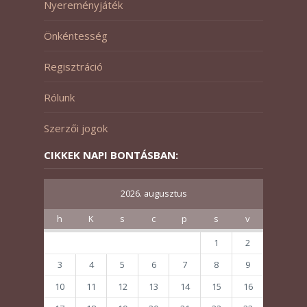
Nyereményjáték
Önkéntesség
Regisztráció
Rólunk
Szerzői jogok
CIKKEK NAPI BONTÁSBAN:
2026. augusztus
h
K
s
c
p
s
v
1
2
3
4
5
6
7
8
9
10
11
12
13
14
15
16