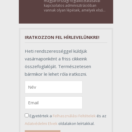
magyarországi foglalkoztatásával
kapcsolatos adminisztrációban
vannak olyan lépések, amelyek első
pillantásra formalitásnak tűnnek,
valójában azonban meghatározó
szerepet töltenek be az egész
folyamat sikerében.
IRATKOZZON FEL HÍRLEVELÜNKRE!
Heti rendszerességgel küldjük
vasárnaponként a friss cikkeink
összefoglalóját. Természetesen
bármikor le lehet róla iratkozni.
Egyetértek a
Felhasználási Feltételek
és az
Adatvédelmi Elvek
oldalakon leírtakkal.