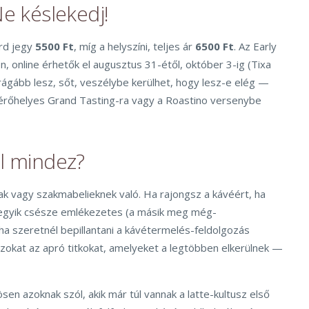
Ne késlekedj!
ird jegy
5500 Ft
, míg a helyszíni, teljes ár
6500 Ft
. Az Early
n, online érhetők el augusztus 31-étől, október 3-ig (Tixa
drágább lesz, sőt, veszélybe kerülhet, hogy lesz-e elég —
 férőhelyes Grand Tasting-ra vagy a Roastino versenybe
ól mindez?
ak vagy szakmabelieknek való. Ha rajongsz a kávéért, ha
z egyik csésze emlékezetes (a másik meg még-
ha szeretnél bepillantani a kávétermelés-feldolgozás
 azokat az apró titkokat, amelyeket a legtöbben elkerülnek —
sen azoknak szól, akik már túl vannak a latte-kultusz első