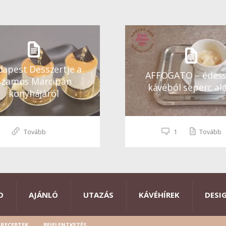
apest Desszertje a
AFFOGATO – édes
Szamos Marcipán
kávéból seperc ala
konyhájáról
Tovább
1
Tovább
O
AJÁNLÓ
UTAZÁS
KÁVÉHÍREK
DESI
RECEPTEK
BEJELENTKEZÉS