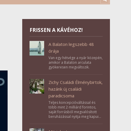
FRISSEN A KÁVÉHOZ!
A Balaton legszebb 48
órája
Van egy hétvége a nyár közepén,
amikor a Balaton arculata
gyökeresen megváltozik.
Zichy Családi Élménybirtok,
hazánk új családi
paradicsoma
Teljes koncepcióváltással és
több mint 2 milliárd forintos,
saját forrásból megvalósított
beruházással nyitja meg kapuit a
Tolna megyei Bikács-Kistápé
Ligeten a Zichy Családi
Élménybirtok a mai napon.