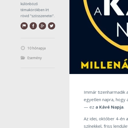
különböző
témakörökben írt
rövid "szösszenetei".
10 hónapja
Esemény
Immár tizenharmadik 
egyetlen napra, hogy a
— ez
a Kávé Napja
.
Az idei, október 4-én
színekkel, friss lendül