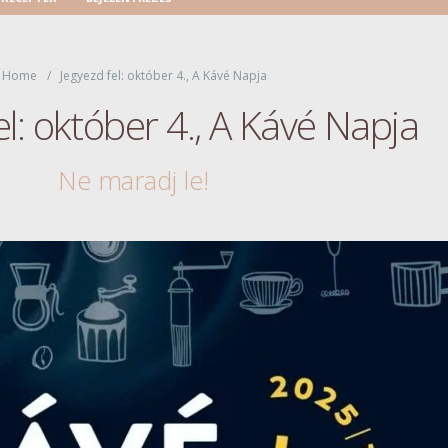
Home
Jegyezd fel: október 4., A Kávé Napja
el: október 4., A Kávé Napja
Ne maradj le!