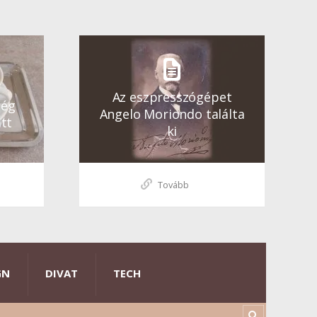
Az eszpresszógépet
ség
Angelo Moriondo találta
tt
ki
Tovább
GN
DIVAT
TECH