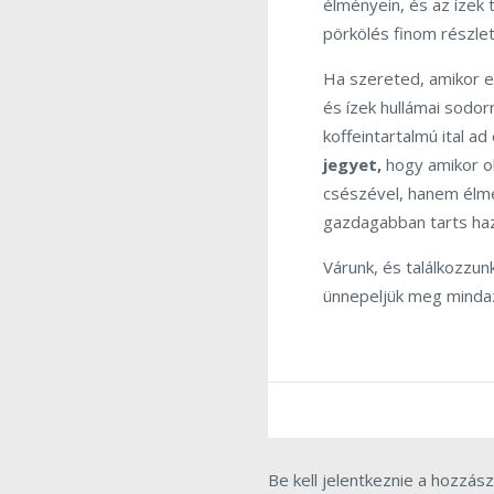
élményein, és az ízek 
pörkölés finom részlet
Ha szereted, amikor 
és ízek hullámai sodor
koffeintartalmú ital a
jegyet,
hogy amikor ok
csészével, hanem élmén
gazdagabban tarts ha
Várunk, és találkozzun
ünnepeljük meg mindaz
Be kell jelentkeznie a hozzás