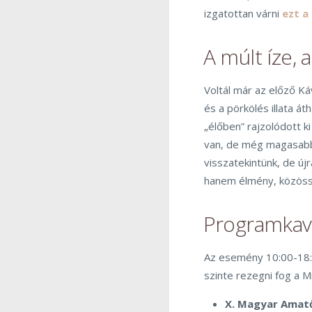
izgatottan várni
ezt a
A múlt íze, a
Voltál már az előző Ká
és a pörkölés illata á
„élőben” rajzolódott 
van, de még magasabbr
visszatekintünk, de új
hanem élmény, közöss
Programkava
Az esemény 10:00-18:00
szinte rezegni fog a Mi
X. Magyar Amatő