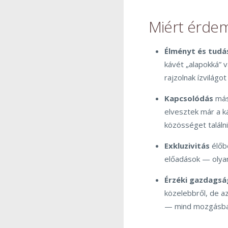
Miért érdem
Élményt és tudá
kávét „alapokká” 
rajzolnak ízvilágo
Kapcsolódás
máso
elvesztek már a k
közösséget találni
Exkluzivitás
élőbe
előadások — olyan
Érzéki gazdagsá
közelebbről, de az 
— mind mozgásban