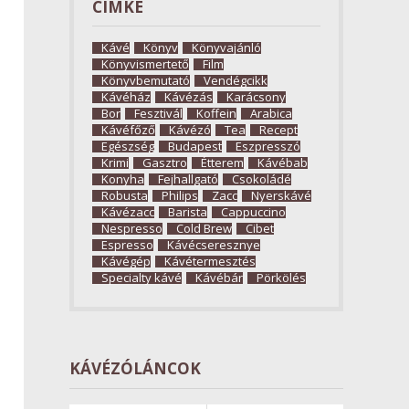
CÍMKE
Kávé
Könyv
Könyvajánló
Könyvismertető
Film
Könyvbemutató
Vendégcikk
Kávéház
Kávézás
Karácsony
Bor
Fesztivál
Koffein
Arabica
Kávéfőző
Kávézó
Tea
Recept
Egészség
Budapest
Eszpresszó
Krimi
Gasztro
Étterem
Kávébab
Konyha
Fejhallgató
Csokoládé
Robusta
Philips
Zacc
Nyerskávé
Kávézacc
Barista
Cappuccino
Nespresso
Cold Brew
Cibet
Espresso
Kávécseresznye
Kávégép
Kávétermesztés
Specialty kávé
Kávébár
Pörkölés
KÁVÉZÓLÁNCOK