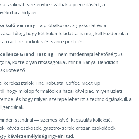
k a szakmát, versenybe szállnak a precizitásért, a
ávékultúra hídjaiért.
örkölő verseny
– a próbálkozás, a gyakorlat és a
zása, főleg, hogy két külön feladattal is meg kell küzdeniük a
 a crack-re pörkölés és színre pörkölés.
xcellence Grand Tasting
– nem mindennapi lehetőség: 30
ria, közte olyan ritkaságokkal, mint a Bányai Bendicion
ak kötelező.
i kerekasztalok: Fine Robusta, Coffee Meet Up,
l, hogy miképp formálódik a hazai kávépiac, milyen üzleti
zembe, és hogy milyen szerepe lehet itt a technológiának, ill. a
ligenciának.
 minden standnál — szemes kávé, kapszulás kollekció,
élok, kávés eszközök, gasztro-sarok, artizan csokoládék,
 egy
kávészemélyiség
irigyelni tud.