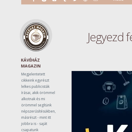
Jegyezd f
KÁVÉHÁZ
MAGAZIN
Megjelentetett
cikkeink egyrészt
lelkes publicisták
írásai, akik örömmel
alkotnak és mi
örömmel segítünk
népszerűsítésükben,
másrészt - mint itt
jobbra is - saját
csapatunk