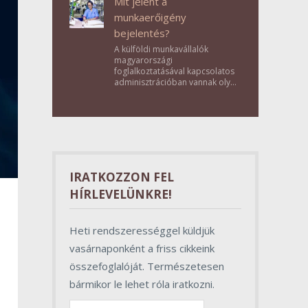
Mit jelent a
munkaerőigény
bejelentés?
A külföldi munkavállalók
magyarországi
foglalkoztatásával kapcsolatos
adminisztrációban vannak olyan
lépések, amelyek első
pillantásra formalitásnak tűnnek,
valójában azonban
meghatározó szerepet töltenek
be az egész folyamat sikerében.
IRATKOZZON FEL
HÍRLEVELÜNKRE!
Heti rendszerességgel küldjük
vasárnaponként a friss cikkeink
összefoglalóját. Természetesen
bármikor le lehet róla iratkozni.