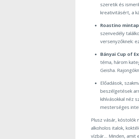
szeretik és ismeri
kreativitásért, a k
Roastino mintap
szenvedély találko
versenyzőknek: ez
Bányai Cup of E
téma, három kategó
Geisha. Rajongókn
Előadások, szakma
beszélgetések arró
kihívásokkal néz s
mesterséges intel
Plusz vásár, kóstolók
alkoholos italok, kokt
vízbár… Minden, amit