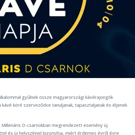
alkalommal gyűlnek össze magyarországi kávérajongók
 kávé köré szerveződve tanuljanak, tapasztaljanak és éljenek
 a Millenáris D-csarnokban megrendezett esemény új
ettel és új helyszínnel bizonyítja, miért érdemes évről évre