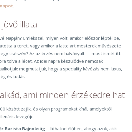
 napot
.
 jövő illata
vé Napján? Emlékszel, milyen volt, amikor először léptél be,
thatotta a teret, vagy amikor a latte art mesterek művészete
ki egy csészén? Az az érzés nem halványult — most ismét itt
a tolva a lécet. Az idei napra készülődve nemcsak
raalkotjuk: megmutatjuk, hogy a speciality kávézás nem luxus,
ég és tudás.
lkád, ami minden érzékedre hat
 között zajlik, és olyan programokat kínál, amelyektől
llenáris levegője:
r Barista Bajnokság
– láthatod élőben, ahogy azok, akik