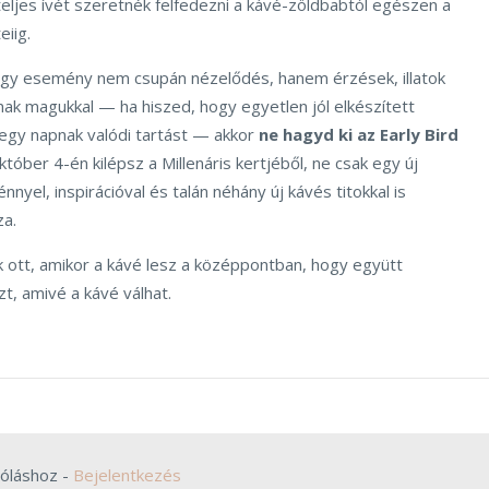
teljes ívét szeretnék felfedezni a kávé-zöldbabtól egészen a
eiig.
egy esemény nem csupán nézelődés, hanem érzések, illatok
nak magukkal — ha hiszed, hogy egyetlen jól elkészített
d egy napnak valódi tartást — akkor
ne hagyd ki az Early Bird
tóber 4-én kilépsz a Millenáris kertjéből, ne csak egy új
nyel, inspirációval és talán néhány új kávés titokkal is
za.
k ott, amikor a kávé lesz a középpontban, hogy együtt
t, amivé a kávé válhat.
zóláshoz -
Bejelentkezés