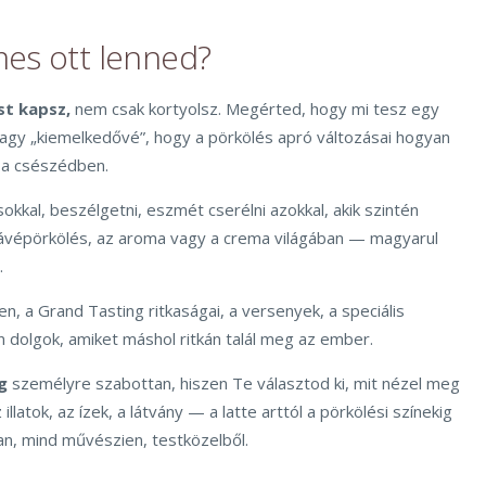
es ott lenned?
st kapsz,
nem csak kortyolsz. Megérted, hogy mi tesz egy
vagy „kiemelkedővé”, hogy a pörkölés apró változásai hogyan
t a csészédben.
kkal, beszélgetni, eszmét cserélni azokkal, akik szintén
ávépörkölés, az aroma vagy a crema világában — magyarul
.
n, a Grand Tasting ritkaságai, a versenyek, a speciális
 dolgok, amiket máshol ritkán talál meg az ember.
g
személyre szabottan, hiszen Te választod ki, mit nézel meg
illatok, az ízek, a látvány — a latte arttól a pörkölési színekig
, mind művészien, testközelből.