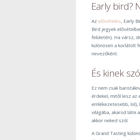
Early bird? 
Az
elővételes
, Early B
Bird jegyek elővételbe
felületén). Ha vársz, 
különösen a korlátolt
nevezőként.
És kinek sz
Ez nem csak baristákn
érdekel, mitől lesz a
emlékezetesebb, lol), 
világába, akarod látni
akkor neked szól.
A Grand Tasting különö