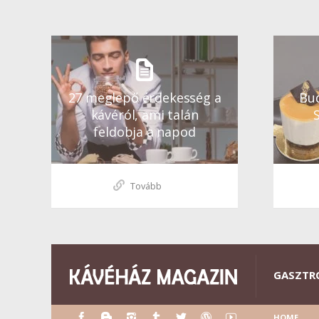
27 meglepő érdekesség a
Bud
kávéról, ami talán
feldobja a napod
Tovább
GASZTR
HOME