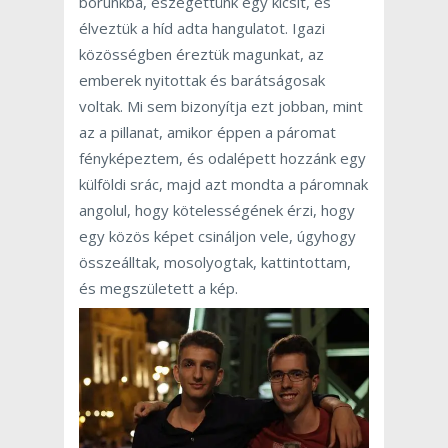
borunkba, eszegettünk egy kicsit, és
élveztük a híd adta hangulatot. Igazi
közösségben éreztük magunkat, az
emberek nyitottak és barátságosak
voltak. Mi sem bizonyítja ezt jobban, mint
az a pillanat, amikor éppen a páromat
fényképeztem, és odalépett hozzánk egy
külföldi srác, majd azt mondta a páromnak
angolul, hogy kötelességének érzi, hogy
egy közös képet csináljon vele, úgyhogy
összeálltak, mosolyogtak, kattintottam,
és megszületett a kép.