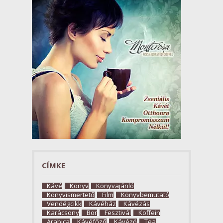
CÍMKE
Kávé
Könyv
Könyvajánló
Könyvismertető
Film
Könyvbemutató
Vendégcikk
Kávéház
Kávézás
Karácsony
Bor
Fesztivál
Koffein
Arabica
Kávéfőző
Kávézó
Tea