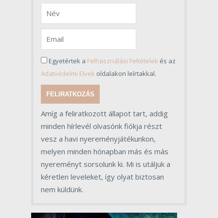
Egyetértek a
Felhasználási Feltételek
és az
Adatvédelmi Elvek
oldalakon leírtakkal.
FELIRATKOZÁS
Amíg a feliratkozott állapot tart, addig
minden hírlevél olvasónk fiókja részt
vesz a havi nyereményjátékunkon,
melyen minden hónapban más és más
nyereményt sorsolunk ki. Mi is utáljuk a
kéretlen leveleket, így olyat biztosan
nem küldünk.