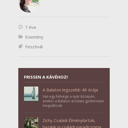
7 éve
Esemény
Fesztivál
FRISSEN A KÁVÉHOZ!
A Balaton legszebb 48 órája
Van egy hétvége a nyár közepén,
amikor a Balaton arculata gyökeresen
megváltozik.
Zichy Családi Élménybirtok,
hazánk új családi paradicsoma