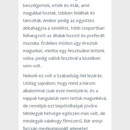
beszélgettek, ették és itták, amit
magukkal hoztak, többen felálltak és
táncoltak. Amikor pedig az együttes
abbahagyta a zenélést, több csoportban
felhangzott az általuk hozott és preferált
muzsika. Érdekes módon úgy éreztük
magunkat, mintha egy fesztiválon lettünk
volna, pedig valódi fesztivál a közelben
sem volt.
Nekünk ez volt a Szabadság-híd lezárás.
Utólag sajnálom, hogy mind a három
alkalommal csak este mentünk ki, és a
nappali hangulatát nem tettük magunkévá,
de reméljük ezt bepótolhatjuk jövőre.
Mindegyik hétvége egészen más volt, de
mindegyik valahogy filmszerű. Bár ennyi
furcsán megkomponált jelenetet