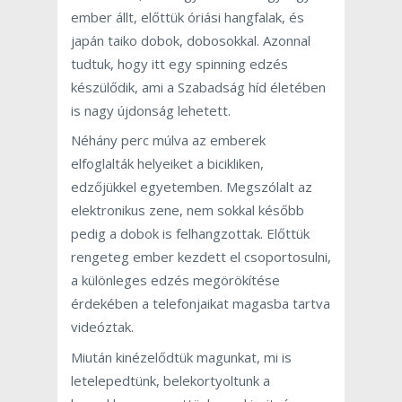
ember állt, előttük óriási hangfalak, és
japán taiko dobok, dobosokkal. Azonnal
tudtuk, hogy itt egy spinning edzés
készülődik, ami a Szabadság híd életében
is nagy újdonság lehetett.
Néhány perc múlva az emberek
elfoglalták helyeiket a bicikliken,
edzőjükkel egyetemben. Megszólalt az
elektronikus zene, nem sokkal később
pedig a dobok is felhangzottak. Előttük
rengeteg ember kezdett el csoportosulni,
a különleges edzés megörökítése
érdekében a telefonjaikat magasba tartva
videóztak.
Miután kinézelődtük magunkat, mi is
letelepedtünk, belekortyoltunk a