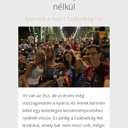
nélkül
ilyen volt a lezárt Szabadság-híd
Itt van az ősz, de jó érzés még
visszagondolni a nyárra, és ennek keretén
belül egy különleges kezdeményezéshez
nyúlnék vissza. Ez pedig a Szabadság híd
lezárása, amely bár nem most volt, mégis