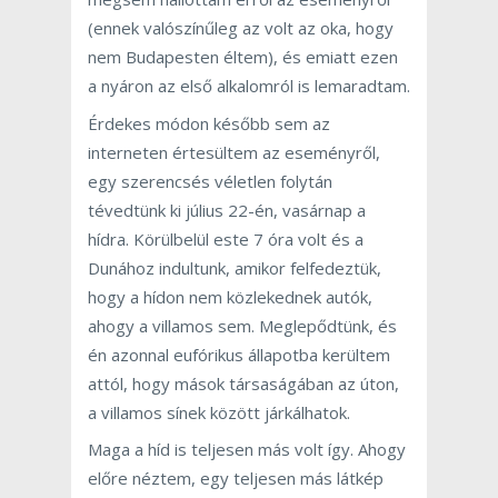
(ennek valószínűleg az volt az oka, hogy
nem Budapesten éltem), és emiatt ezen
a nyáron az első alkalomról is lemaradtam.
Érdekes módon később sem az
interneten értesültem az eseményről,
egy szerencsés véletlen folytán
tévedtünk ki július 22-én, vasárnap a
hídra. Körülbelül este 7 óra volt és a
Dunához indultunk, amikor felfedeztük,
hogy a hídon nem közlekednek autók,
ahogy a villamos sem. Meglepődtünk, és
én azonnal eufórikus állapotba kerültem
attól, hogy mások társaságában az úton,
a villamos sínek között járkálhatok.
Maga a híd is teljesen más volt így. Ahogy
előre néztem, egy teljesen más látkép