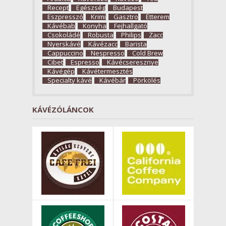
Recept
Egészség
Budapest
Eszpresszó
Krimi
Gasztro
Étterem
Kávébab
Konyha
Fejhallgató
Csokoládé
Robusta
Philips
Zacc
Nyerskávé
Kávézacc
Barista
Cappuccino
Nespresso
Cold Brew
Cibet
Espresso
Kávécseresznye
Kávégép
Kávétermesztés
Specialty kávé
Kávébár
Pörkölés
KÁVÉZÓLÁNCOK