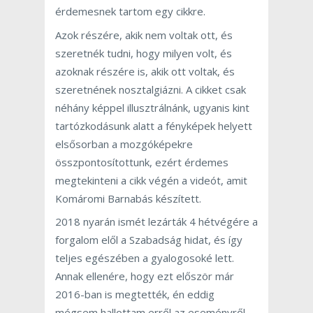
érdemesnek tartom egy cikkre.
Azok részére, akik nem voltak ott, és
szeretnék tudni, hogy milyen volt, és
azoknak részére is, akik ott voltak, és
szeretnének nosztalgiázni. A cikket csak
néhány képpel illusztrálnánk, ugyanis kint
tartózkodásunk alatt a fényképek helyett
elsősorban a mozgóképekre
összpontosítottunk, ezért érdemes
megtekinteni a cikk végén a videót, amit
Komáromi Barnabás készített.
2018 nyarán ismét lezárták 4 hétvégére a
forgalom elől a Szabadság hidat, és így
teljes egészében a gyalogosoké lett.
Annak ellenére, hogy ezt először már
2016-ban is megtették, én eddig
mégsem hallottam erről az eseményről