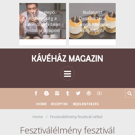
27 meglepő
Budapest
érdekesség a
Desszertje a
kávéról, ami talán
Szamos Marcipán
feldobja a napod
konyhájáról
HOME
RECEPTEK
BEJELENTKEZÉS
Home
Fesztiválélmény fesztivál nélkül
Fesztiválélmény fesztivál