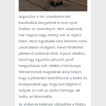
Augusztus 4-én, szombaton két
barátunkkal látogattunk ki este nyolc
órakkor az eseményre. Mire odaértünk,
már nagyon nagy tömeg volt az egész
hídon. Most egyáltalán nem lehetett volna
zavartalanul sétálgatni, mivel mindenhol
piknikező emberek ültek. A pesti oldalhoz
közel egy együttes játszott, profi
hangosításuk volt. Inkább a híd közepe
felé kerestünk magunknak annyi helyet,
hogy a plédünket leteríthessük a földre és
letelepedjünk úgy, hogy beszélgetni is
tudjunk. Ez volt az utolsó hétvége, aki
tudta, az kihasználta.
Az emberek békésen üldögéltek a földön,