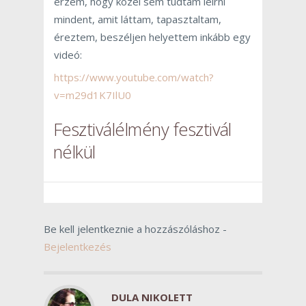
érzem, hogy közel sem tudtam leírni
mindent, amit láttam, tapasztaltam,
éreztem, beszéljen helyettem inkább egy
videó:
https://www.youtube.com/watch?
v=m29d1K7IlU0
Fesztiválélmény fesztivál
nélkül
Be kell jelentkeznie a hozzászóláshoz -
Bejelentkezés
DULA NIKOLETT