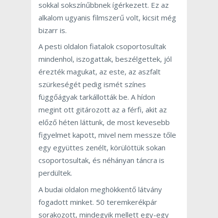
sokkal sokszínűbbnek ígérkezett. Ez az
alkalom ugyanis filmszerű volt, kicsit még
bizarr is.
A pesti oldalon fiatalok csoportosultak
mindenhol, iszogattak, beszélgettek, jól
érezték magukat, az este, az aszfalt
szürkeségét pedig ismét színes
függőágyak tarkállották be. A hídon
megint ott gitározott az a férfi, akit az
előző héten láttunk, de most kevesebb
figyelmet kapott, mivel nem messze tőle
egy együttes zenélt, körülöttük sokan
csoportosultak, és néhányan táncra is
perdültek.
A budai oldalon meghökkentő látvány
fogadott minket. 50 teremkerékpár
sorakozott, mindegyik mellett egy-egy