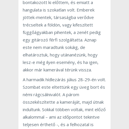
bontakozott ki előttem, és emiatt a
hangulata is szokatlan volt. Emberek
jöttek-mentek, társaságba verődve
trécseltek a földön, vagy kifeszített
függőágyakban pihentek, a zenét pedig
egy gitározó férfi szolgáltatta. Aznap
este nem maradtunk sokáig, de
elhatároztuk, hogy utánanézünk, hogy
lesz-e még ilyen esemény, és ha igen,
akkor már kamerával térünk vissza.
A harmadik hídlezárás július 28-29-én volt.
Szombat este eltettünk egy üveg bort és
némi rágcsálnivalót. A párom
összekészítette a kameráját, majd útnak
indultunk. Sokkal többen voltak, mint előző
alkalommal – ami az időpontot tekintve
teljesen érthető -, és a felhozatal is