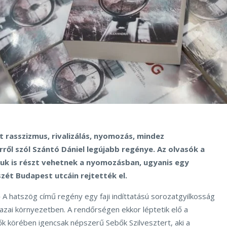
t rasszizmus, rivalizálás, nyomozás, mindez
ről szól Szántó Dániel legújabb regénye. Az olvasók a
uk is részt
vehetnek a nyomozásban, ugyanis egy
zét Budapest utcáin rejtették el.
A hatszög című regény egy faji indíttatású sorozatgyilkosság
azai környezetben. A rendőrségen ekkor léptetik elő a
nők körében igencsak népszerű Sebők Szilvesztert, aki a