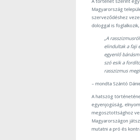
A történet szerint egy
Magyarország települé
szerveződéshez vezet
dologgal is foglalkozi
„A rasszizmusról
elindultak a faj
egyenlő bánásmó
szó esik a fordít
rasszizmus megít
– mondta Szántó Dánie
A hatszög történetének 
egyenjogúság, elnyomá
megosztottsághoz vez
Magyarországon játsz
mutatni a pró és kontr