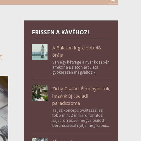
FRISSEN A KÁVÉHOZ!
A Balaton legszebb 48
t
órája
Van egy hétvége a nyár közepén,
amikor a Balaton arculata
gyökeresen megváltozik.
Zichy Családi Élménybirtok,
hazánk új családi
paradicsoma
Teljes koncepcióváltással és
több mint 2 milliárd forintos,
saját forrásból megvalósított
beruházással nyitja meg kapuit a
Tolna megyei Bikács-Kistápé
Ligeten a Zichy Családi
Élménybirtok a mai napon.