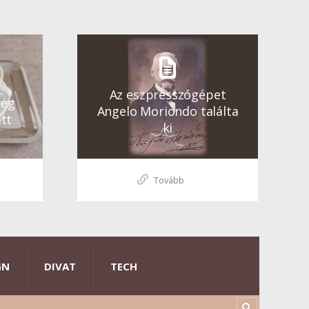
Az eszpresszógépet
ség
Angelo Moriondo találta
tt
ki
Tovább
GN
DIVAT
TECH