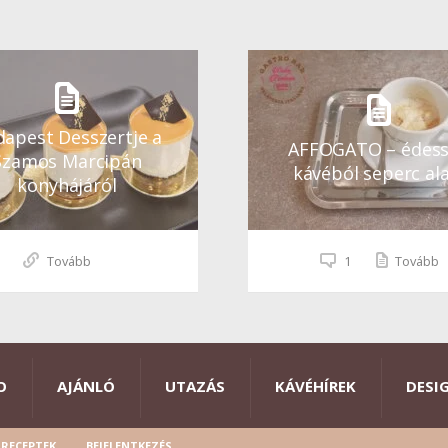
apest Desszertje a
AFFOGATO – édes
Szamos Marcipán
kávéból seperc ala
konyhájáról
Tovább
1
Tovább
O
AJÁNLÓ
UTAZÁS
KÁVÉHÍREK
DESI
RECEPTEK
BEJELENTKEZÉS