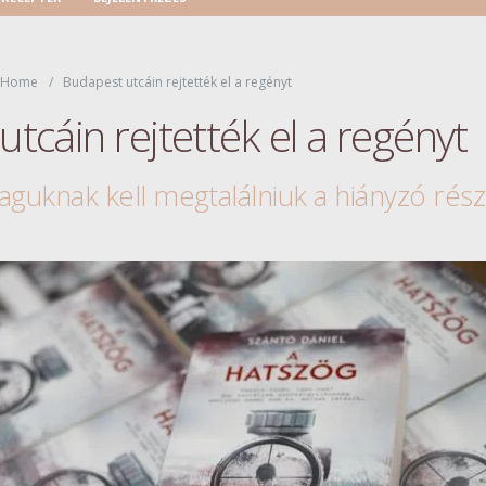
Home
Budapest utcáin rejtették el a regényt
tcáin rejtették el a regényt
guknak kell megtalálniuk a hiányzó rész