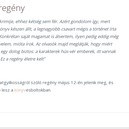
 regény
krimije, ehhez kétség sem fér. Azért gondolom így, mert
önyv készen állt, a legnagyobb csavart mégis a történet írta
Konkrétan saját magamat is átvertem, ilyen pedig eddig még
velem, mióta írok. Az olvasók majd meglátják, hogy miért
gy dolog biztos: a karakterek hús-vér emberek, itt vannak
Ez a regény életre kelt”
ozatgyilkosságról szóló regény május 12-én jelenik meg, és
 lesz a
könyv
esboltokban.