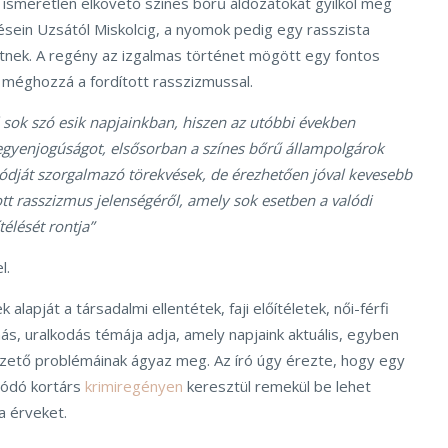
 ismeretlen elkövető színes bőrű áldozatokat gyilkol meg
sein Uzsától Miskolcig, a nyomok pedig egy rasszista
nek. A regény az izgalmas történet mögött egy fontos
k, méghozzá a fordított rasszizmussal.
 sok szó esik napjainkban, hiszen az utóbbi években
i egyenjogúságot, elsősorban a színes bőrű állampolgárok
dját szorgalmazó törekvések, de érezhetően jóval kevesebb
ott rasszizmus jelenségéről, amely sok esetben a valódi
élését rontja”
l.
alapját a társadalmi ellentétek, faji előítéletek, női-férfi
s, uralkodás témája adja, amely napjaink aktuális, egyben
ető problémáinak ágyaz meg. Az író úgy érezte, hogy egy
ódó kortárs
krimiregényen
keresztül remekül be lehet
a érveket.