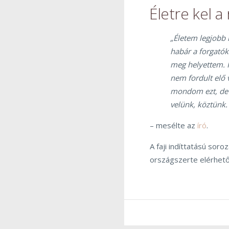
Életre kel a
„Életem legjobb 
habár a forgatók
meg helyettem. 
nem fordult elő 
mondom ezt, de e
velünk, köztünk. 
– mesélte az
író
.
A faji indíttatású sor
országszerte elérhető