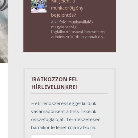
Mit jelent a
munkaerőigény
bejelentés?
A külföldi munkavállalók
magyarországi
foglalkoztatásával kapcsolatos
adminisztrációban vannak olyan
lépések, amelyek első
pillantásra formalitásnak tűnnek,
valójában azonban
meghatározó szerepet töltenek
be az egész folyamat sikerében.
IRATKOZZON FEL
HÍRLEVELÜNKRE!
Heti rendszerességgel küldjük
vasárnaponként a friss cikkeink
összefoglalóját. Természetesen
bármikor le lehet róla iratkozni.