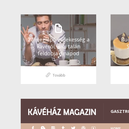
27 meglepő érdekesség a
Bud
kávéról, ami talán
feldobja a napod
Tovább
GASZTR
HOME