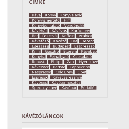
CÍMKE
Kávé
Könyv
Könyvajánló
Könyvismertető
Film
Könyvbemutató
Vendégcikk
Kávéház
Kávézás
Karácsony
Bor
Fesztivál
Koffein
Arabica
Kávéfőző
Kávézó
Tea
Recept
Egészség
Budapest
Eszpresszó
Krimi
Gasztro
Étterem
Kávébab
Konyha
Fejhallgató
Csokoládé
Robusta
Philips
Zacc
Nyerskávé
Kávézacc
Barista
Cappuccino
Nespresso
Cold Brew
Cibet
Espresso
Kávécseresznye
Kávégép
Kávétermesztés
Specialty kávé
Kávébár
Pörkölés
KÁVÉZÓLÁNCOK