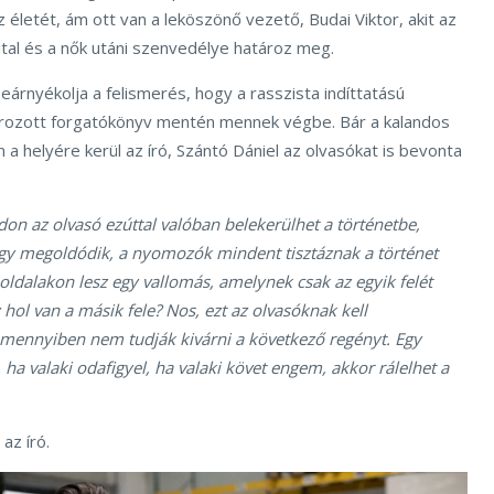
z életét, ám ott van a leköszönő vezető, Budai Viktor, akit az
ital és a nők utáni szenvedélye határoz meg.
beárnyékolja a felismerés, hogy a rasszista indíttatású
rozott forgatókönyv mentén mennek végbe. Bár a kalandos
a helyére kerül az író, Szántó Dániel az olvasókat is bevonta
on az olvasó ezúttal valóban belekerülhet a történetbe,
ügy megoldódik, a nyomozók mindent tisztáznak a történet
 oldalakon lesz egy vallomás, amelynek csak az egyik felét
hol van a másik fele? Nos, ezt az olvasóknak kell
mennyiben nem tudják kivárni a következő regényt. Egy
 ha valaki odafigyel, ha valaki követ engem, akkor rálelhet a
az író.