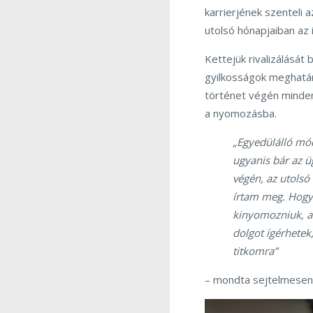
karrierjének szenteli a
utolsó hónapjaiban az 
Kettejük rivalizálását 
gyilkosságok meghatá
történet végén minden 
a nyomozásba.
„Egyedülálló mód
ugyanis bár az 
végén, az utolsó
írtam meg. Hogy 
kinyomozniuk, a
dolgot ígérhetek,
titkomra”
– mondta sejtelmesen 