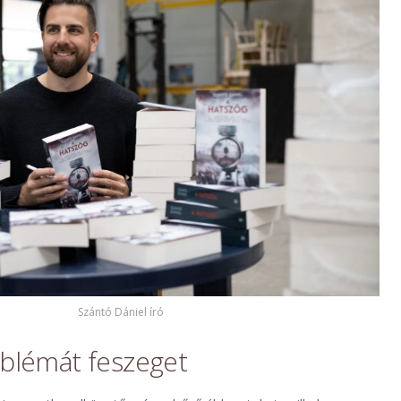
Szántó Dániel író
oblémát feszeget