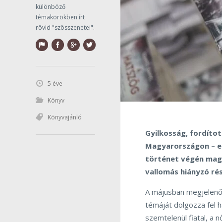
különböző
témakörökben írt
rövid "szösszenetei".
5 éve
Könyv
Könyvajánló
Gyilkosság, fordítot
Magyarországon – er
történet végén mag
vallomás hiányzó rés
A májusban megjelenő 
témáját dolgozza fel h
szemtelenül fiatal, a 