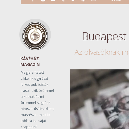
Budapest u
Az olvasóknak ma
KÁVÉHÁZ
MAGAZIN
Megjelentetett
cikkeink egyrészt
lelkes publicisták
írásai, akik örömmel
alkotnak és mi
örömmel segítünk
népszerűsítésükben,
másrészt - mint itt
jobbra is - saját
csapatunk