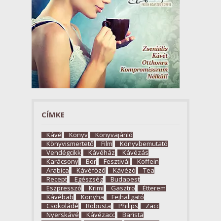
CÍMKE
Kávé
Könyv
Könyvajánló
Könyvismertető
Film
Könyvbemutató
Vendégcikk
Kávéház
Kávézás
Karácsony
Bor
Fesztivál
Koffein
Arabica
Kávéfőző
Kávézó
Tea
Recept
Egészség
Budapest
Eszpresszó
Krimi
Gasztro
Étterem
Kávébab
Konyha
Fejhallgató
Csokoládé
Robusta
Philips
Zacc
Nyerskávé
Kávézacc
Barista