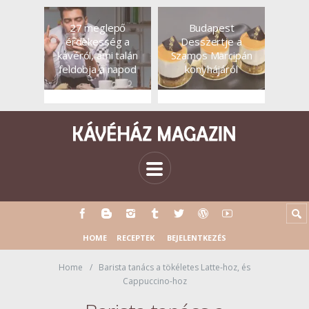
27 meglepő
Budapest
érdekesség a
Desszertje a
kávéról, ami talán
Szamos Marcipán
feldobja a napod
konyhájáról
HOME
RECEPTEK
BEJELENTKEZÉS
Home
Barista tanács a tökéletes Latte-hoz, és
Cappuccino-hoz