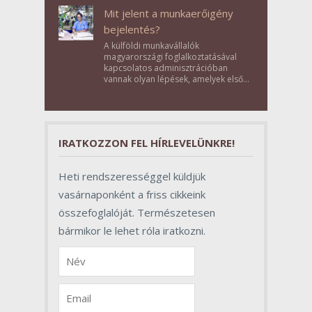
Mit jelent a munkaerőigény
bejelentés?
A külföldi munkavállalók
magyarországi foglalkoztatásával
kapcsolatos adminisztrációban
vannak olyan lépések, amelyek első
pillantásra formalitásnak tűnnek,
valójában azonban meghatározó
szerepet töltenek be az egész
folyamat sikerében.
IRATKOZZON FEL HÍRLEVELÜNKRE!
Heti rendszerességgel küldjük
vasárnaponként a friss cikkeink
összefoglalóját. Természetesen
bármikor le lehet róla iratkozni.