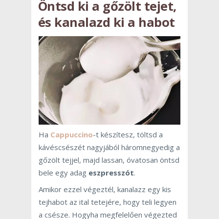
Öntsd ki a gőzölt tejet,
és kanalazd ki a habot
Ha
Cappuccino
-t készítesz, töltsd a
kávéscsészét nagyjából háromnegyedig a
gőzölt tejjel, majd lassan, óvatosan öntsd
bele egy adag
eszpresszót
.
Amikor ezzel végeztél, kanalazz egy kis
tejhabot az ital tetejére, hogy teli legyen
a csésze. Hogyha megfelelően végezted