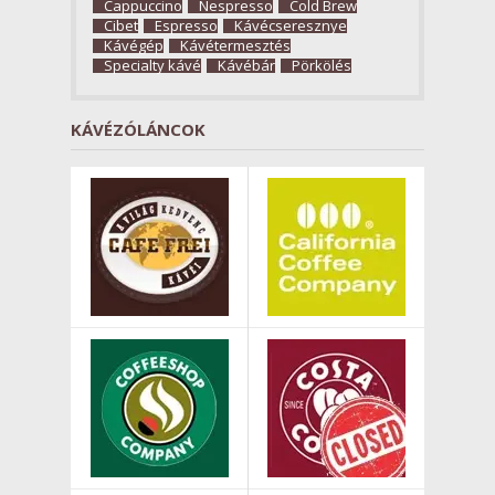
Cappuccino
Nespresso
Cold Brew
Cibet
Espresso
Kávécseresznye
Kávégép
Kávétermesztés
Specialty kávé
Kávébár
Pörkölés
KÁVÉZÓLÁNCOK