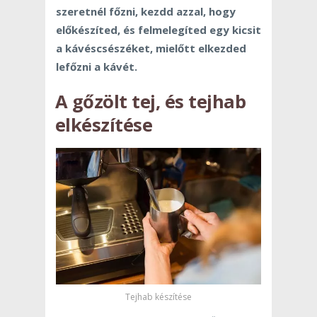
szeretnél főzni, kezdd azzal, hogy
előkészíted, és felmelegíted egy kicsit
a kávéscsészéket, mielőtt elkezded
lefőzni a kávét.
A gőzölt tej, és tejhab
elkészítése
Tejhab készítése