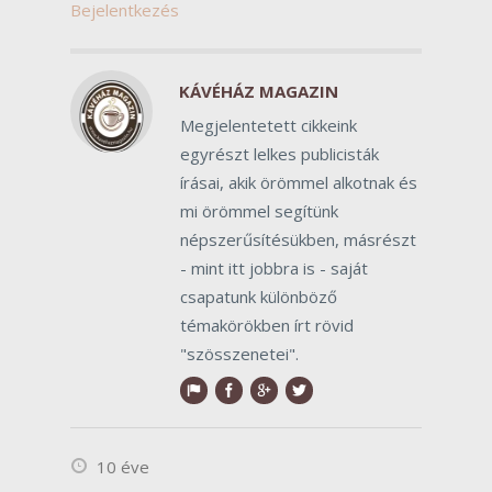
Bejelentkezés
KÁVÉHÁZ MAGAZIN
Megjelentetett cikkeink
egyrészt lelkes publicisták
írásai, akik örömmel alkotnak és
mi örömmel segítünk
népszerűsítésükben, másrészt
- mint itt jobbra is - saját
csapatunk különböző
témakörökben írt rövid
"szösszenetei".
10 éve