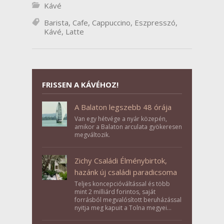
Kávé
Barista
,
Cafe
,
Cappuccino
,
Eszpresszó
,
Kávé
,
Latte
FRISSEN A KÁVÉHOZ!
A Balaton legszebb 48 órája
Van egy hétvége a nyár közepén,
amikor a Balaton arculata gyökeresen
megváltozik.
Zichy Családi Élménybirtok,
hazánk új családi paradicsoma
Teljes koncepcióváltással és több
mint 2 milliárd forintos, saját
forrásból megvalósított beruházással
nyitja meg kapuit a Tolna megyei
Bikács-Kistápé Ligeten a Zichy Családi
Élménybirtok a mai napon.