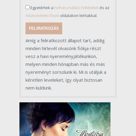
Egyetértek a
Felhasználási Feltételek
és az
Adatvédelmi Elvek
oldalakon leírtakkal.
FELIRATKOZÁS
Amíg a feliratkozott állapot tart, addig
minden hírlevél olvasónk fiókja részt
vesz a havi nyereményjátékunkon,
melyen minden hónapban más és más
nyereményt sorsolunk ki. Mi is utáljuk a
kéretlen leveleket, így olyat biztosan
nem küldünk.