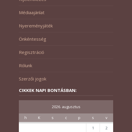
Médiaajánlat
Nyereményjáték
Önkéntesség
Regisztráció
Rólunk
Szerzői jogok
CIKKEK NAPI BONTÁSBAN:
2026. augusztus
h
K
s
c
p
s
v
1
2