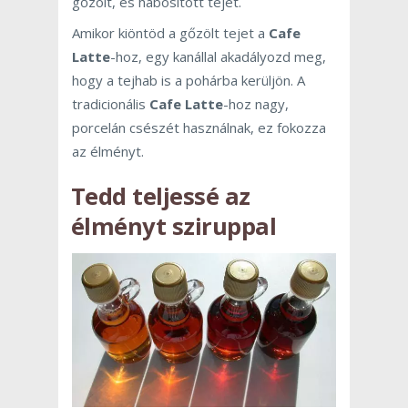
gőzölt, és habosított tejet.
Amikor kiöntöd a gőzölt tejet a
Cafe
Latte
-hoz, egy kanállal akadályozd meg,
hogy a tejhab is a pohárba kerüljön. A
tradicionális
Cafe
Latte
-hoz nagy,
porcelán csészét használnak, ez fokozza
az élményt.
Tedd teljessé az
élményt sziruppal