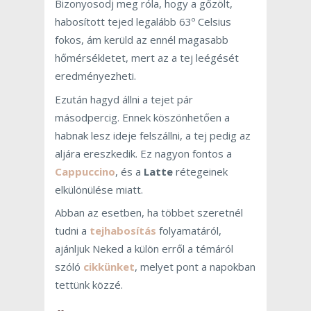
Bizonyosodj meg róla, hogy a gőzölt,
habosított tejed legalább 63º Celsius
fokos, ám kerüld az ennél magasabb
hőmérsékletet, mert az a tej leégését
eredményezheti.
Ezután hagyd állni a tejet pár
másodpercig. Ennek köszönhetően a
habnak lesz ideje felszállni, a tej pedig az
aljára ereszkedik. Ez nagyon fontos a
Cappuccino
, és a
Latte
rétegeinek
elkülönülése miatt.
Abban az esetben, ha többet szeretnél
tudni a
tejhabosítás
folyamatáról,
ajánljuk Neked a külön erről a témáról
szóló
cikkünket
, melyet pont a napokban
tettünk közzé.