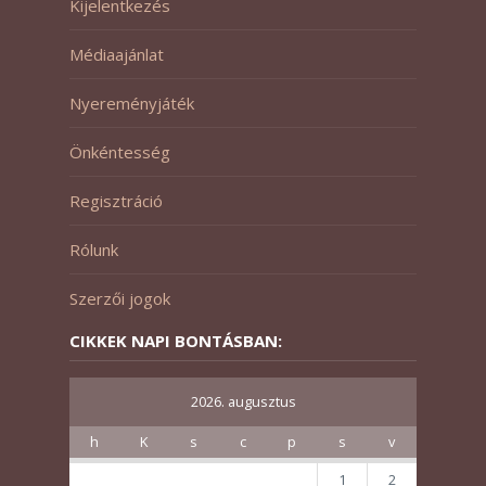
Kijelentkezés
Médiaajánlat
Nyereményjáték
Önkéntesség
Regisztráció
Rólunk
Szerzői jogok
CIKKEK NAPI BONTÁSBAN:
2026. augusztus
h
K
s
c
p
s
v
1
2