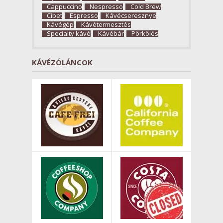
Cappuccino
Nespresso
Cold Brew
Cibet
Espresso
Kávécseresznye
Kávégép
Kávétermesztés
Specialty kávé
Kávébár
Pörkölés
KÁVÉZÓLÁNCOK