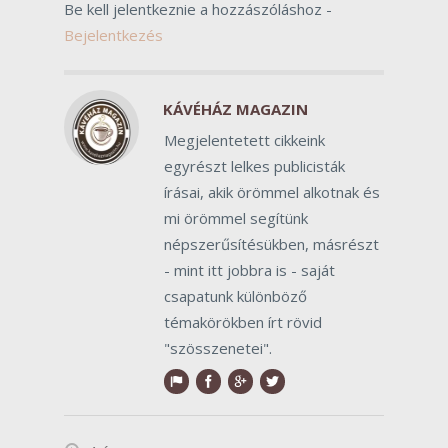
Be kell jelentkeznie a hozzászóláshoz -
Bejelentkezés
KÁVÉHÁZ MAGAZIN
Megjelentetett cikkeink
egyrészt lelkes publicisták
írásai, akik örömmel alkotnak és
mi örömmel segítünk
népszerűsítésükben, másrészt
- mint itt jobbra is - saját
csapatunk különböző
témakörökben írt rövid
"szösszenetei".