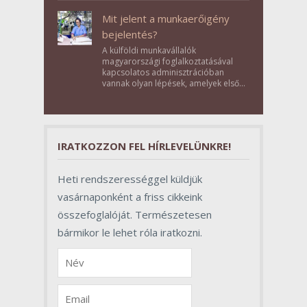
Élménybirtok a mai napon.
Mit jelent a munkaerőigény
bejelentés?
A külföldi munkavállalók
magyarországi foglalkoztatásával
kapcsolatos adminisztrációban
vannak olyan lépések, amelyek első
pillantásra formalitásnak tűnnek,
valójában azonban meghatározó
szerepet töltenek be az egész
folyamat sikerében.
IRATKOZZON FEL HÍRLEVELÜNKRE!
Heti rendszerességgel küldjük
vasárnaponként a friss cikkeink
összefoglalóját. Természetesen
bármikor le lehet róla iratkozni.