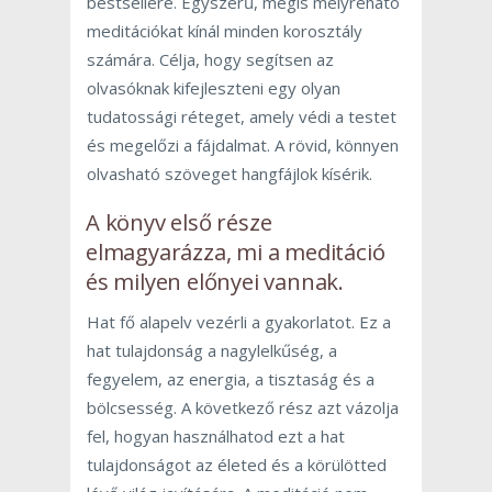
bestsellere. Egyszerű, mégis mélyreható
meditációkat kínál minden korosztály
számára. Célja, hogy segítsen az
olvasóknak kifejleszteni egy olyan
tudatossági réteget, amely védi a testet
és megelőzi a fájdalmat. A rövid, könnyen
olvasható szöveget hangfájlok kísérik.
A könyv első része
elmagyarázza, mi a
meditáció
és milyen előnyei vannak.
Hat fő alapelv vezérli a gyakorlatot. Ez a
hat tulajdonság a nagylelkűség, a
fegyelem, az energia, a tisztaság és a
bölcsesség. A következő rész azt vázolja
fel, hogyan használhatod ezt a hat
tulajdonságot az életed és a körülötted