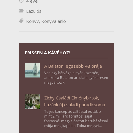
4 éve
Lazulós
Könyv
,
Könyvajánló
FRISSEN A KÁVÉHOZ!
A Balaton legszebb 48 órája
Van egy hétvége a nyár közepén,
amikor a Balaton arculata gyökeresen
megváltozik.
Zichy Családi Élménybirtok,
hazánk új családi paradicsoma
Teljes koncepcióváltással és több
mint 2 milliárd forintos, saját
forrásból megvalósított beruházással
nyitja meg kapuit a Tolna megyei
Bikács-Kistápé Ligeten a Zichy Családi