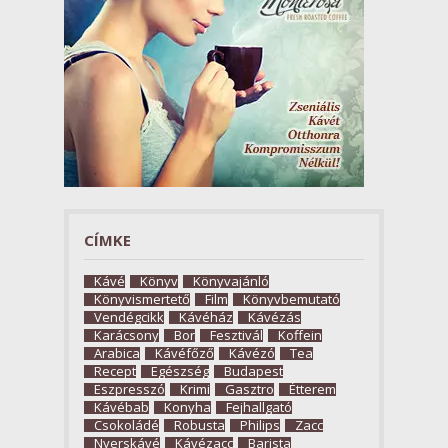
CÍMKE
Kávé
Könyv
Könyvajánló
Könyvismertető
Film
Könyvbemutató
Vendégcikk
Kávéház
Kávézás
Karácsony
Bor
Fesztivál
Koffein
Arabica
Kávéfőző
Kávézó
Tea
Recept
Egészség
Budapest
Eszpresszó
Krimi
Gasztro
Étterem
Kávébab
Konyha
Fejhallgató
Csokoládé
Robusta
Philips
Zacc
Nyerskávé
Kávézacc
Barista