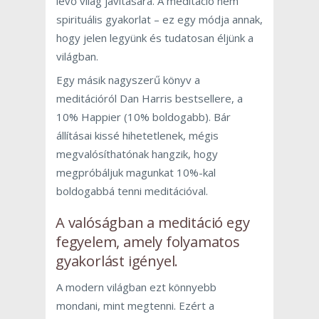
lévő világ javítására. A meditáció nem
spirituális gyakorlat – ez egy módja annak,
hogy jelen legyünk és tudatosan éljünk a
világban.
Egy másik nagyszerű könyv a
meditációról Dan Harris bestsellere, a
10% Happier (10% boldogabb). Bár
állításai kissé hihetetlenek, mégis
megvalósíthatónak hangzik, hogy
megpróbáljuk magunkat 10%-kal
boldogabbá tenni meditációval.
A valóságban a meditáció egy
fegyelem, amely folyamatos
gyakorlást igényel.
A modern világban ezt könnyebb
mondani, mint megtenni. Ezért a