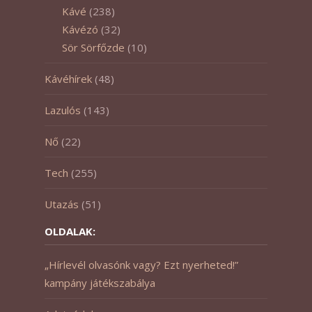
Kávé
(238)
Kávézó
(32)
Sör Sörfőzde
(10)
Kávéhírek
(48)
Lazulós
(143)
Nő
(22)
Tech
(255)
Utazás
(51)
OLDALAK:
„Hírlevél olvasónk vagy? Ezt nyerheted!”
kampány játékszabálya