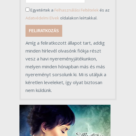
Egyetértek a
Felhasználási Feltételek
és az
Adatvédelmi Elvek
oldalakon leírtakkal.
FELIRATKOZÁS
Amíg a feliratkozott állapot tart, addig
minden hírlevél olvasónk fiókja részt
vesz a havi nyereményjátékunkon,
melyen minden hónapban más és más
nyereményt sorsolunk ki. Mi is utáljuk a
kéretlen leveleket, így olyat biztosan
nem küldünk.