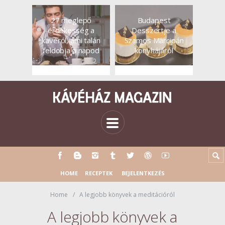
27 meglepő
Budapest
érdekesség a
Desszertje a
kávéról, ami talán
Szamos Marcipán
feldobja a napod
konyhájáról
HOME
RECEPTEK
BEJELENTKEZÉS
Home
A legjobb könyvek a meditációról
A legjobb könyvek a