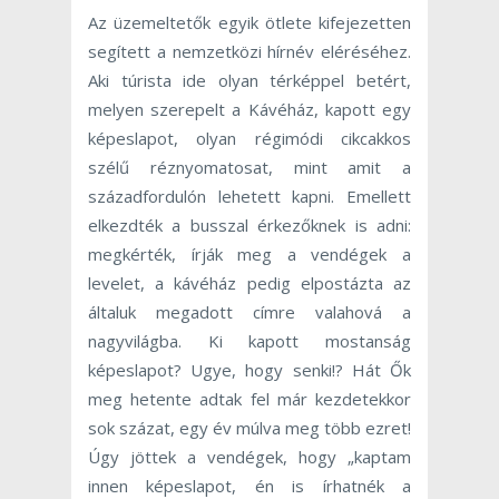
Az üzemeltetők egyik ötlete kifejezetten
segített a nemzetközi hírnév eléréséhez.
Aki túrista ide olyan térképpel betért,
melyen szerepelt a Kávéház, kapott egy
képeslapot, olyan régimódi cikcakkos
szélű réznyomatosat, mint amit a
századfordulón lehetett kapni. Emellett
elkezdték a busszal érkezőknek is adni:
megkérték, írják meg a vendégek a
levelet, a kávéház pedig elpostázta az
általuk megadott címre valahová a
nagyvilágba. Ki kapott mostanság
képeslapot? Ugye, hogy senki!? Hát Ők
meg hetente adtak fel már kezdetekkor
sok százat, egy év múlva meg több ezret!
Úgy jöttek a vendégek, hogy „kaptam
innen képeslapot, én is írhatnék a