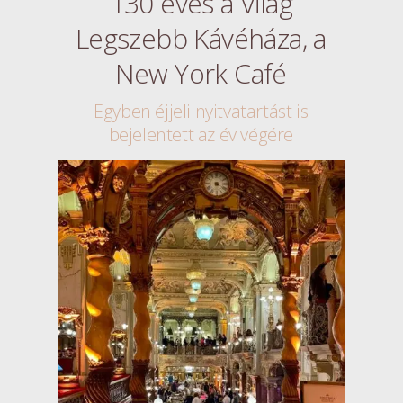
130 éves a Világ
Legszebb Kávéháza, a
New York Café
Egyben éjjeli nyitvatartást is
bejelentett az év végére