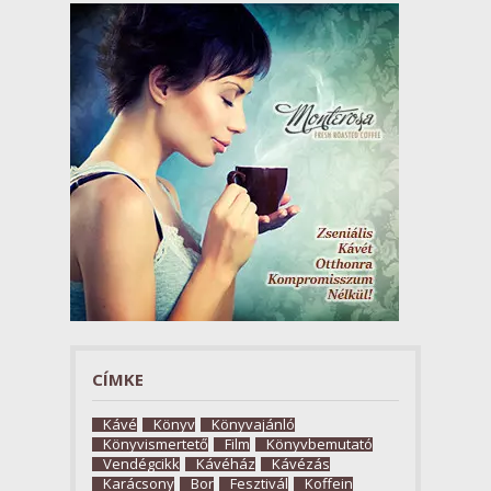
CÍMKE
Kávé
Könyv
Könyvajánló
Könyvismertető
Film
Könyvbemutató
Vendégcikk
Kávéház
Kávézás
Karácsony
Bor
Fesztivál
Koffein