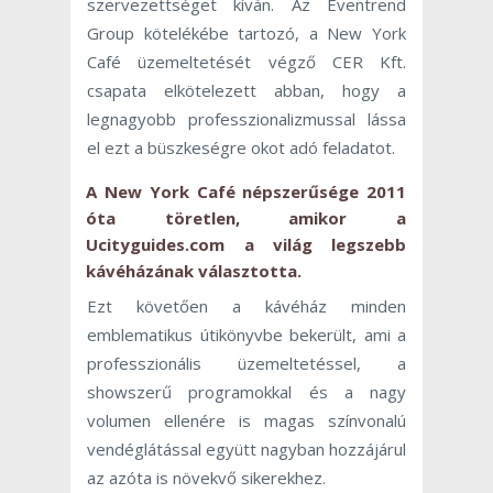
szervezettséget kíván. Az Eventrend
Group kötelékébe tartozó, a New York
Café üzemeltetését végző CER Kft.
csapata elkötelezett abban, hogy a
legnagyobb professzionalizmussal lássa
el ezt a büszkeségre okot adó feladatot.
A
New York Café
népszerűsége 2011
óta töretlen, amikor a
Ucityguides.com a világ legszebb
kávéházának választotta.
Ezt követően a kávéház minden
emblematikus útikönyvbe bekerült, ami a
professzionális üzemeltetéssel, a
showszerű programokkal és a nagy
volumen ellenére is magas színvonalú
vendéglátással együtt nagyban hozzájárul
az azóta is növekvő sikerekhez.