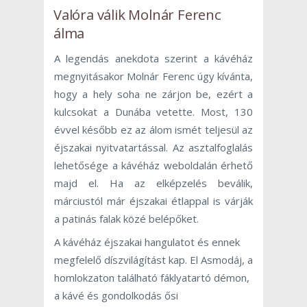
Valóra válik Molnár Ferenc
álma
A legendás anekdota szerint a kávéház
megnyitásakor Molnár Ferenc úgy kívánta,
hogy a hely soha ne zárjon be, ezért a
kulcsokat a Dunába vetette. Most, 130
évvel később ez az álom ismét teljesül az
éjszakai nyitvatartással. Az asztalfoglalás
lehetősége a kávéház weboldalán érhető
majd el. Ha az elképzelés beválik,
márciustól már éjszakai étlappal is várják
a patinás falak közé belépőket.
A kávéház éjszakai hangulatot és ennek
megfelelő díszvilágítást kap. El Asmodáj, a
homlokzaton található fáklyatartó démon,
a kávé és gondolkodás ősi