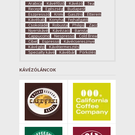
Arabica
Kávéfőző
Kávézó
Tea
Recept
Egészség
Budapest
Eszpresszó
Krimi
Gasztro
Étterem
Kávébab
Konyha
Fejhallgató
Csokoládé
Robusta
Philips
Zacc
Nyerskávé
Kávézacc
Barista
Cappuccino
Nespresso
Cold Brew
Cibet
Espresso
Kávécseresznye
Kávégép
Kávétermesztés
Specialty kávé
Kávébár
Pörkölés
KÁVÉZÓLÁNCOK