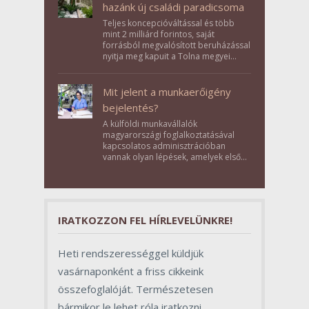
hazánk új családi paradicsoma
Teljes koncepcióváltással és több
mint 2 milliárd forintos, saját
forrásból megvalósított beruházással
nyitja meg kapuit a Tolna megyei
Bikács-Kistápé Ligeten a Zichy Családi
Élménybirtok a mai napon.
Mit jelent a munkaerőigény
bejelentés?
A külföldi munkavállalók
magyarországi foglalkoztatásával
kapcsolatos adminisztrációban
vannak olyan lépések, amelyek első
pillantásra formalitásnak tűnnek,
valójában azonban meghatározó
szerepet töltenek be az egész
folyamat sikerében.
IRATKOZZON FEL HÍRLEVELÜNKRE!
Heti rendszerességgel küldjük
vasárnaponként a friss cikkeink
összefoglalóját. Természetesen
bármikor le lehet róla iratkozni.