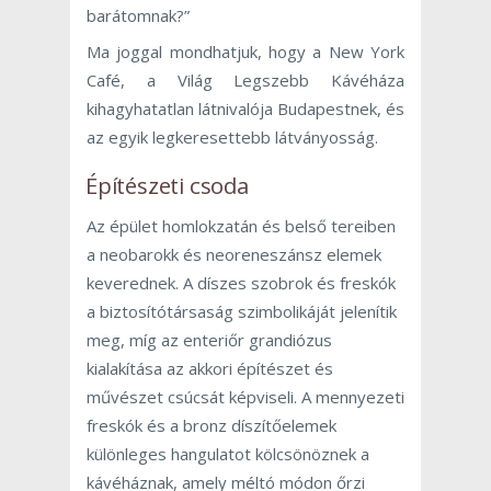
barátomnak?”
Ma joggal mondhatjuk, hogy a New York
Café, a Világ Legszebb Kávéháza
kihagyhatatlan látnivalója Budapestnek, és
az egyik legkeresettebb látványosság.
Építészeti csoda
Az épület homlokzatán és belső tereiben
a neobarokk és neoreneszánsz elemek
keverednek. A díszes szobrok és freskók
a biztosítótársaság szimbolikáját jelenítik
meg, míg az enteriőr grandiózus
kialakítása az akkori építészet és
művészet csúcsát képviseli. A mennyezeti
freskók és a bronz díszítőelemek
különleges hangulatot kölcsönöznek a
kávéháznak, amely méltó módon őrzi