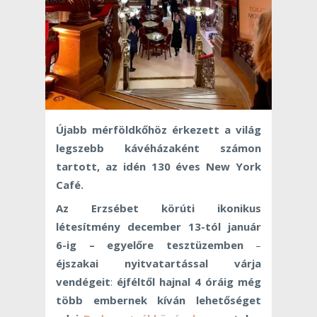
Újabb mérföldkőhöz érkezett a világ
legszebb kávéházaként számon
tartott, az idén 130 éves New York
Café.
Az Erzsébet körúti ikonikus
létesítmény december 13-tól január
6-ig – egyelőre tesztüzemben
–
éjszakai nyitvatartással várja
vendégeit
:
éjféltől hajnal 4 óráig még
több embernek kíván lehetőséget