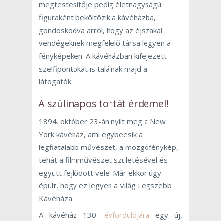
megtestesítője pedig életnagyságú
figuraként beköltözik a kávéházba,
gondoskodva arról, hogy az éjszakai
vendégeknek megfelelő társa legyen a
fényképeken. A kávéházban kifejezett
szelfipontokat is találnak majd a
látogatók.
A szülinapos tortát érdemel!
1894. október 23-án nyílt meg a New
York kávéház, ami egybeesik a
legfiatalabb művészet, a mozgófénykép,
tehát a filmművészet születésével és
együtt fejlődött vele. Már ekkor úgy
épült, hogy ez legyen a Világ Legszebb
Kávéháza.
A kávéház 130.
évfordulójára
egy új,