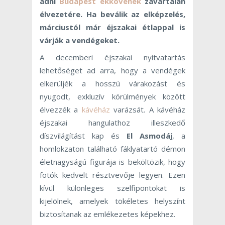
adni
Budapest ékkövének
zavartalan
élvezetére. Ha beválik az elképzelés,
márciustól már éjszakai étlappal is
várják a vendégeket.
A decemberi éjszakai nyitvatartás
lehetőséget ad arra, hogy a vendégek
elkerüljék a hosszú várakozást és
nyugodt, exkluzív körülmények között
élvezzék a
kávéház
varázsát. A kávéház
éjszakai hangulathoz illeszkedő
díszvilágítást kap és
El Asmodáj
, a
homlokzaton található fáklyatartó démon
életnagyságú figurája is beköltözik, hogy
fotók kedvelt résztvevője legyen. Ezen
kívül különleges szelfipontokat is
kijelölnek, amelyek tökéletes helyszínt
biztosítanak az emlékezetes képekhez.