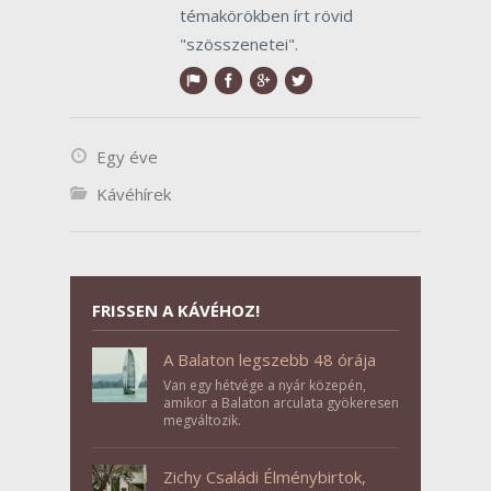
témakörökben írt rövid
"szösszenetei".
Egy éve
Kávéhírek
FRISSEN A KÁVÉHOZ!
A Balaton legszebb 48 órája
Van egy hétvége a nyár közepén,
amikor a Balaton arculata gyökeresen
megváltozik.
Zichy Családi Élménybirtok,