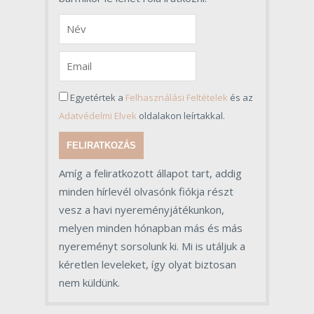
Egyetértek a
Felhasználási Feltételek
és az
Adatvédelmi Elvek
oldalakon leírtakkal.
FELIRATKOZÁS
Amíg a feliratkozott állapot tart, addig
minden hírlevél olvasónk fiókja részt
vesz a havi nyereményjátékunkon,
melyen minden hónapban más és más
nyereményt sorsolunk ki. Mi is utáljuk a
kéretlen leveleket, így olyat biztosan
nem küldünk.