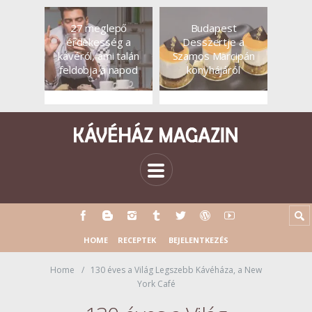
27 meglepő
Budapest
érdekesség a
Desszertje a
kávéról, ami talán
Szamos Marcipán
feldobja a napod
konyhájáról
HOME
RECEPTEK
BEJELENTKEZÉS
Home
130 éves a Világ Legszebb Kávéháza, a New
York Café