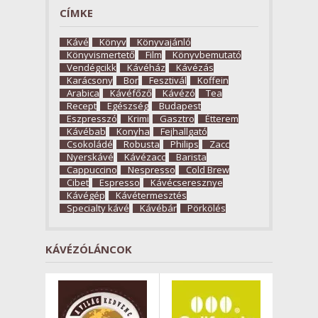
CÍMKE
Kávé
Könyv
Könyvajánló
Könyvismertető
Film
Könyvbemutató
Vendégcikk
Kávéház
Kávézás
Karácsony
Bor
Fesztivál
Koffein
Arabica
Kávéfőző
Kávézó
Tea
Recept
Egészség
Budapest
Eszpresszó
Krimi
Gasztro
Étterem
Kávébab
Konyha
Fejhallgató
Csokoládé
Robusta
Philips
Zacc
Nyerskávé
Kávézacc
Barista
Cappuccino
Nespresso
Cold Brew
Cibet
Espresso
Kávécseresznye
Kávégép
Kávétermesztés
Specialty kávé
Kávébár
Pörkölés
KÁVÉZÓLÁNCOK