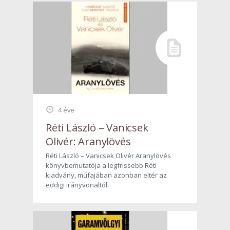
4 éve
Réti László – Vanicsek
Olivér: Aranylövés
Réti László – Vanicsek Olivér Aranylövés
könyvbemutatója a legfrissebb Réti
kiadvány, műfajában azonban eltér az
eddigi irányvonaltól.