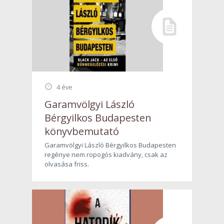
4 éve
Garamvölgyi László
Bérgyilkos Budapesten
könyvbemutató
Garamvölgyi László Bérgyilkos Budapesten
regénye nem ropogós kiadvány, csak az
olvasása friss.