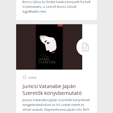
Boncz Géza Az őrület határa könyvét ha kell
is bemutatni, a szerző Boncz Gézát
egyáltalán nem.
4 éve
Junicsi Vatanabe Japán
Szeretők könyvbemutató
Junicsi Vatanabe Japán Szeretők könyvének
megjelentetésével az író szelet vetett és
vihart aratott. Alapmotívuma japán nős férfi