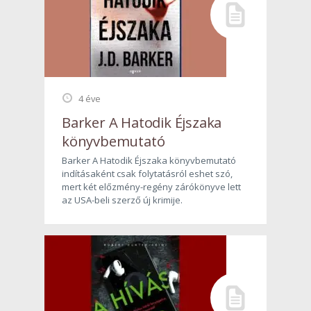
4 éve
Barker A Hatodik Éjszaka
könyvbemutató
Barker A Hatodik Éjszaka könyvbemutató
indításaként csak folytatásról eshet szó,
mert két előzmény-regény zárókönyve lett
az USA-beli szerző új krimije.