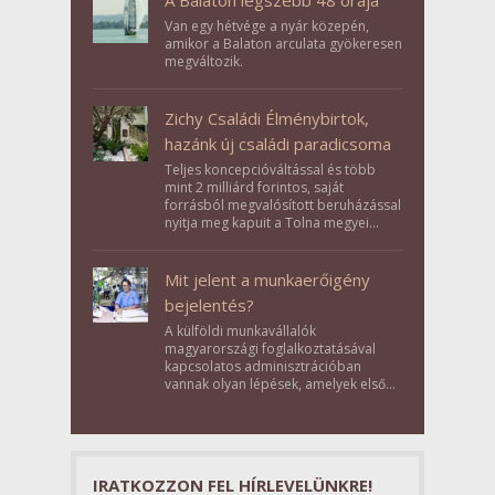
A Balaton legszebb 48 órája
Van egy hétvége a nyár közepén,
amikor a Balaton arculata gyökeresen
megváltozik.
Zichy Családi Élménybirtok,
hazánk új családi paradicsoma
Teljes koncepcióváltással és több
mint 2 milliárd forintos, saját
forrásból megvalósított beruházással
nyitja meg kapuit a Tolna megyei
Bikács-Kistápé Ligeten a Zichy Családi
Élménybirtok a mai napon.
Mit jelent a munkaerőigény
bejelentés?
A külföldi munkavállalók
magyarországi foglalkoztatásával
kapcsolatos adminisztrációban
vannak olyan lépések, amelyek első
pillantásra formalitásnak tűnnek,
valójában azonban meghatározó
szerepet töltenek be az egész
folyamat sikerében.
IRATKOZZON FEL HÍRLEVELÜNKRE!