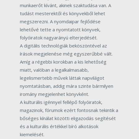
munkaerőt kívánt, akinek szaktudása van. A
tudást mesterektől és könyvekből lehet
megszerezni. A nyomdaipar fejlődése
lehetővé tette a nyomtatott könyvek,
folyóiratok nagyarányú elterjedését.
A digitális technológiák beköszöntével az
írások megjelenése még egyszerűbbé vált.
Amíg a régebbi korokban a kis lehetőség
miatt, valóban a legalkalmasabb,
legelismertebb művek láttak napvilágot
nyomtatásban, addig mára szinte bármilyen
iromány megjelenhet könyvként.
A kulturális igénnyel fellépő folyóiratok,
magazinok, fórumok ezért fontosnak tekintik a
bőséges kínálat közötti eligazodás segítését
és a kulturális értékkel bíró alkotások
kiemelését.