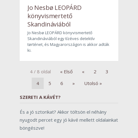
Jo Nesbø LEOPÁRD
könyvismertető
Skandináviából
Jo Nesbø LEOPÁRD könyvismertető
Skandináviából egy tízéves detektív
tørténet, és Magyarországon is akkor adták
ki.
4 / 8 oldal
« Első
«
2
3
4
5
6
»
Utolsó »
SZERETI A KÁVÉT?
És a jó sztorikat? Akkor töltsön el néhány
nyugodt percet egy jó kávé mellett oldalainkat
böngészve!