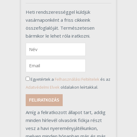
Heti rendszerességgel küldjük
vasárnaponként a friss cikkeink
összefoglalóját. Természetesen
bármikor le lehet róla iratkozni.
Egyetértek a
Felhasználási Feltételek
és az
Adatvédelmi Elvek
oldalakon leírtakkal.
FELIRATKOZÁS
Amíg a feliratkozott állapot tart, addig
minden hírlevél olvasónk fiókja részt
vesz a havi nyereményjátékunkon,
melyen minden hónapban más és más