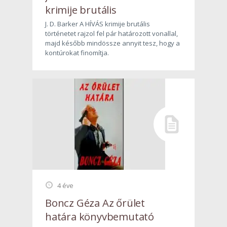
krimije brutális
J. D. Barker A HÍVÁS krimije brutális
történetet rajzol fel pár határozott vonallal,
majd később mindössze annyit tesz, hogy a
kontúrokat finomítja.
4 éve
Boncz Géza Az őrület
határa könyvbemutató