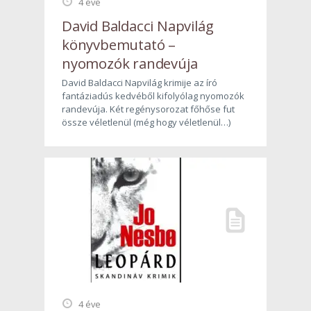
4 éve
David Baldacci Napvilág
könyvbemutató –
nyomozók randevúja
David Baldacci Napvilág krimije az író
fantáziadús kedvéből kifolyólag nyomozók
randevúja. Két regénysorozat főhőse fut
össze véletlenül (még hogy véletlenül…)
4 éve