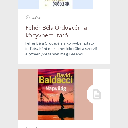
4 éve
Fehér Béla Ördögcérna
könyvbemutató
Fehér Béla Ördögcérna könyvbemutató
indításaként nem lehet kikerülni a szerző
előzmény-regényét még 1990-ből.