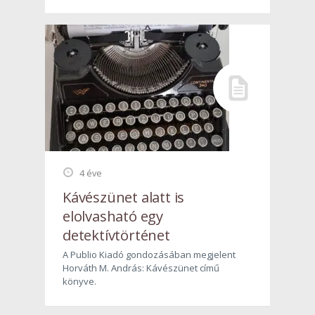
4 éve
Kávészünet alatt is
elolvasható egy
detektívtörténet
A Publio Kiadó gondozásában megjelent
Horváth M. András: Kávészünet című
könyve.