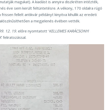
atják magukat). A kiadást is annyira diszkréten intézték,
és éve sem került feltüntetésre. A vékony, 170 oldalra rúgó
rissen fellelt antikvár példányt kinyitva kihullik az eredeti
valószínűsíthetően a megjelenés évében vették.
9. 12. 19.
előre nyomtatott ’
KELLEMES KARÁCSONYI
K
’ feliratozással.