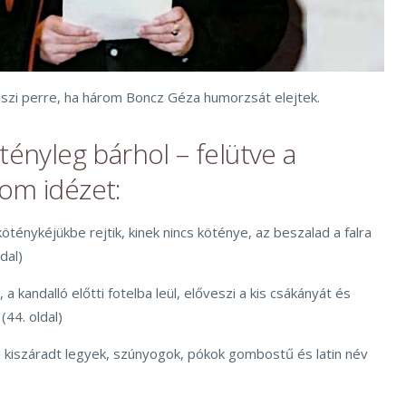
iszi perre, ha három Boncz Géza humorzsát elejtek.
tényleg bárhol – felütve a
om idézet:
öténykéjükbe rejtik, kinek nincs köténye, az beszalad a falra
ldal)
 a kandalló előtti fotelba leül, előveszi a kis csákányát és
(44. oldal)
kiszáradt legyek, szúnyogok, pókok gombostű és latin név