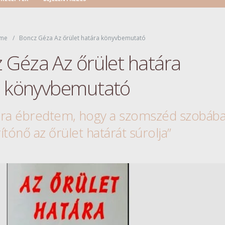
me
Boncz Géza Az őrület határa könyvbemutató
 Géza Az őrület határa
könyvbemutató
rra ébredtem, hogy a szomszéd szobáb
rítónő az őrület határát súrolja”