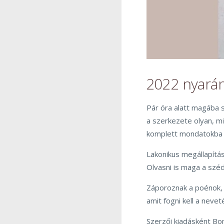
2022 nyarán 
Pár óra alatt magába 
a szerkezete olyan, mi
komplett mondatokba b
Lakonikus megállapítá
Olvasni is maga a széd
Záporoznak a poénok, e
amit fogni kell a nevet
Szerzői kiadásként Bo