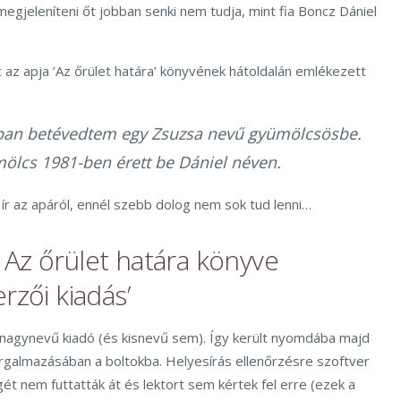
egjeleníteni őt jobban senki nem tudja, mint fia Boncz Dániel
 az apja ’Az őrület határa’ könyvének hátoldalán emlékezett
ban betévedtem egy Zsuzsa nevű gyümölcsösbe.
mölcs 1981-ben érett be Dániel néven.
iú ír az apáról, ennél szebb dolog nem sok tud lenni…
Az őrület határa könyve
rzői kiadás’
l nagynevű kiadó (és kisnevű sem). Így került nyomdába majd
orgalmazásában a boltokba. Helyesírás ellenőrzésre szoftver
ét nem futtatták át és lektort sem kértek fel erre (ezek a