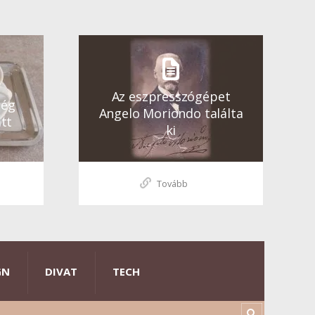
Az eszpresszógépet
ség
Angelo Moriondo találta
tt
ki
Tovább
GN
DIVAT
TECH