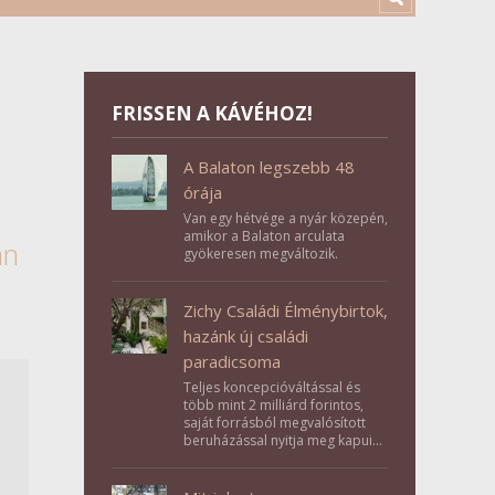
FRISSEN A KÁVÉHOZ!
A Balaton legszebb 48
órája
Van egy hétvége a nyár közepén,
amikor a Balaton arculata
an
gyökeresen megváltozik.
Zichy Családi Élménybirtok,
hazánk új családi
paradicsoma
Teljes koncepcióváltással és
több mint 2 milliárd forintos,
saját forrásból megvalósított
beruházással nyitja meg kapuit a
Tolna megyei Bikács-Kistápé
Ligeten a Zichy Családi
Élménybirtok a mai napon.