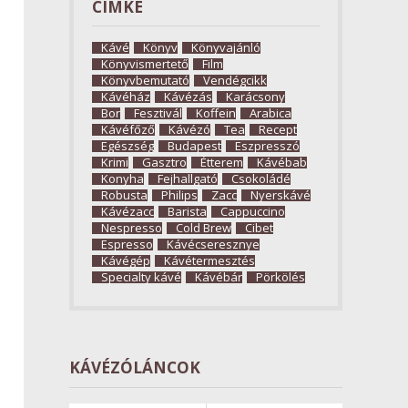
CÍMKE
Kávé
Könyv
Könyvajánló
Könyvismertető
Film
Könyvbemutató
Vendégcikk
Kávéház
Kávézás
Karácsony
Bor
Fesztivál
Koffein
Arabica
Kávéfőző
Kávézó
Tea
Recept
Egészség
Budapest
Eszpresszó
Krimi
Gasztro
Étterem
Kávébab
Konyha
Fejhallgató
Csokoládé
Robusta
Philips
Zacc
Nyerskávé
Kávézacc
Barista
Cappuccino
Nespresso
Cold Brew
Cibet
Espresso
Kávécseresznye
Kávégép
Kávétermesztés
Specialty kávé
Kávébár
Pörkölés
KÁVÉZÓLÁNCOK