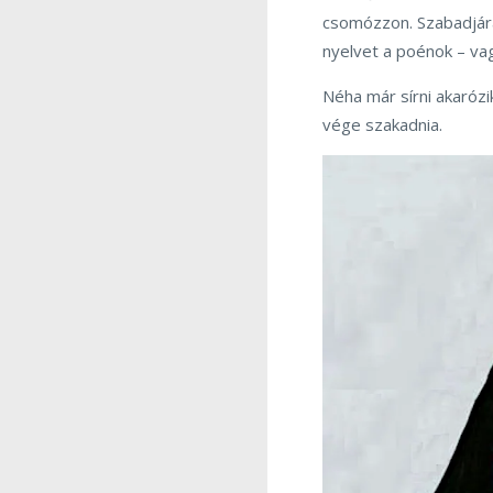
csomózzon. Szabadjára
nyelvet a poénok – va
Néha már sírni akarózi
vége szakadnia.