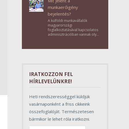
Mit jelent a
munkaerőigény
bejelentés?
A külföldi munkavállalók
magyarországi
foglalkoztatásával kapcsolatos
adminisztrációban vannak olyan
lépések, amelyek első
pillantásra formalitásnak tűnnek,
valójában azonban
meghatározó szerepet töltenek
be az egész folyamat sikerében.
IRATKOZZON FEL
HÍRLEVELÜNKRE!
Heti rendszerességgel küldjük
vasárnaponként a friss cikkeink
összefoglalóját. Természetesen
bármikor le lehet róla iratkozni.