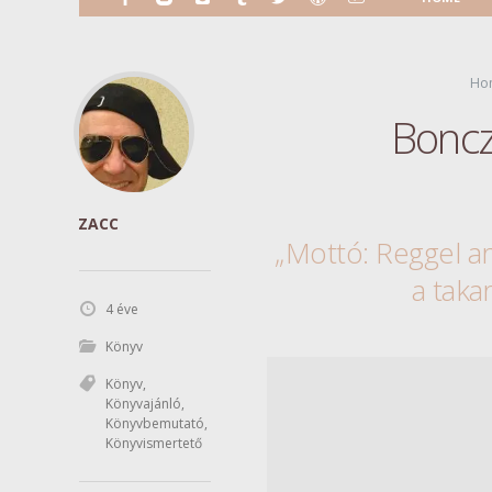
Ho
Boncz
ZACC
„Mottó: Reggel a
a taka
4 éve
Könyv
Könyv
,
Könyvajánló
,
Könyvbemutató
,
Könyvismertető