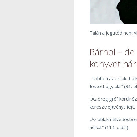
Talán a jogutód nem v
Bárhol – de 
könyvet hár
„Többen az arcukat a k
festett ágy alá.” (31. o
„Az öreg gróf körülnéz,
keresztrejtvényt fejt.” 
„Az ablakmélyedésben 
nélkül.” (114. oldal)