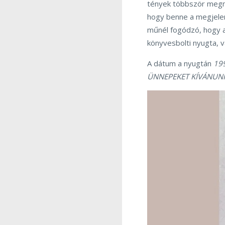
tények többször megmut
hogy benne a megjelen
műnél fogódzó, hogy a f
könyvesbolti nyugta, 
A dátum a nyugtán
199
ÜNNEPEKET
KÍVÁNUN