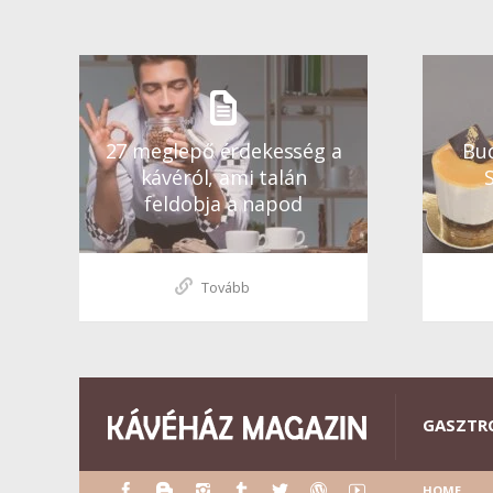
27 meglepő érdekesség a
Bud
kávéról, ami talán
feldobja a napod
Tovább
GASZTR
HOME