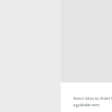
Boncz Géza Az őrület 
egyáltalán nem.