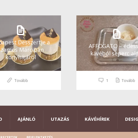
apest Desszertje a
AFFOGATO – édes
Szamos Marcipán
kávéból seperc ala
konyhájáról
Tovább
1
Tovább
O
AJÁNLÓ
UTAZÁS
KÁVÉHÍREK
DESI
RECEPTEK
BEJELENTKEZÉS