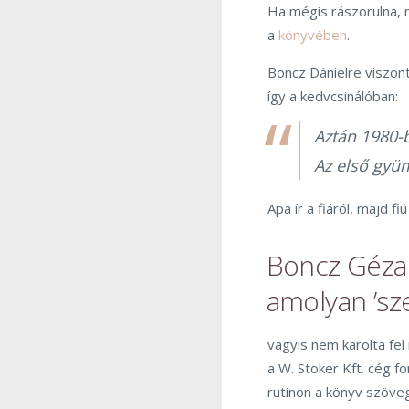
Ha mégis rászorulna, m
a
könyvében
.
Boncz Dánielre viszont
így a kedvcsinálóban:
Aztán 1980-
Az első gyü
Apa ír a fiáról, majd f
Boncz Géza 
amolyan ’sze
vagyis nem karolta fe
a W. Stoker Kft. cég f
rutinon a könyv szöveg