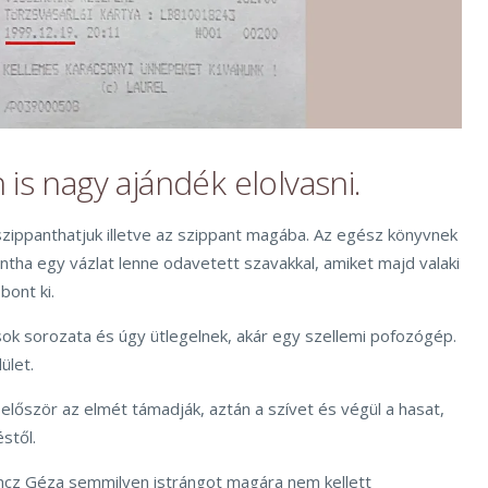
is nagy ajándék elolvasni.
szippanthatjuk illetve az szippant magába. Az egész könyvnek
ntha egy vázlat lenne odavetett szavakkal, amiket majd valaki
ont ki.
sok sorozata és úgy ütlegelnek, akár egy szellemi pofozógép.
ület.
lőször az elmét támadják, aztán a szívet és végül a hasat,
éstől.
ncz Géza semmilyen istrángot magára nem kellett