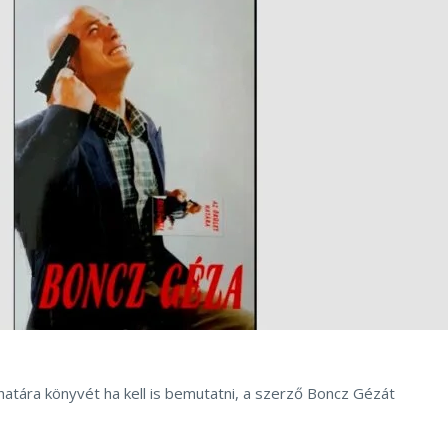
határa könyvét ha kell is bemutatni, a szerző Boncz Gézát