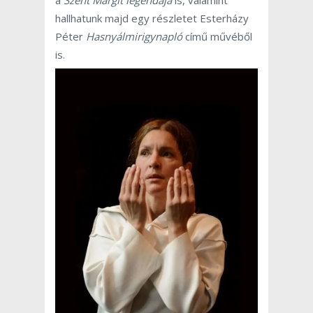
hallhatunk majd egy részletet Esterházy
Péter
Hasnyálmirigynapló
című művéből
is.