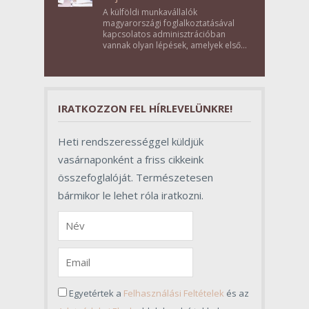
A külföldi munkavállalók
magyarországi foglalkoztatásával
kapcsolatos adminisztrációban
vannak olyan lépések, amelyek első
pillantásra formalitásnak tűnnek,
valójában azonban meghatározó
szerepet töltenek be az egész
folyamat sikerében.
IRATKOZZON FEL HÍRLEVELÜNKRE!
Heti rendszerességgel küldjük
vasárnaponként a friss cikkeink
összefoglalóját. Természetesen
bármikor le lehet róla iratkozni.
Egyetértek a
Felhasználási Feltételek
és az