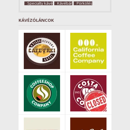
Specialty kávé
Kávébár
Pörkölés
KÁVÉZÓLÁNCOK