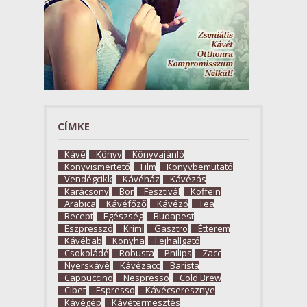
CÍMKE
Kávé
Könyv
Könyvajánló
Könyvismertető
Film
Könyvbemutató
Vendégcikk
Kávéház
Kávézás
Karácsony
Bor
Fesztivál
Koffein
Arabica
Kávéfőző
Kávézó
Tea
Recept
Egészség
Budapest
Eszpresszó
Krimi
Gasztro
Étterem
Kávébab
Konyha
Fejhallgató
Csokoládé
Robusta
Philips
Zacc
Nyerskávé
Kávézacc
Barista
Cappuccino
Nespresso
Cold Brew
Cibet
Espresso
Kávécseresznye
Kávégép
Kávétermesztés