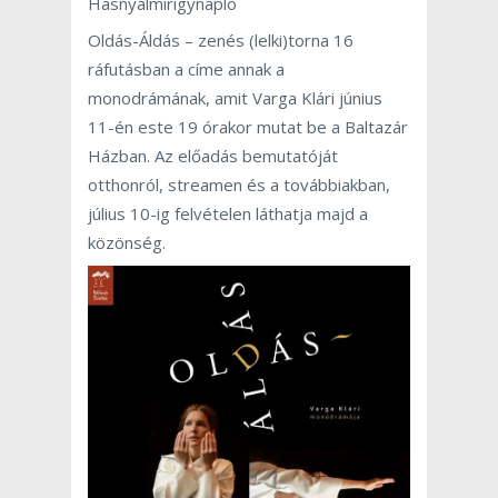
Hasnyálmirigynapló
Oldás-Áldás – zenés (lelki)torna 16
ráfutásban a címe annak a
monodrámának, amit Varga Klári június
11-én este 19 órakor mutat be a Baltazár
Házban. Az előadás bemutatóját
otthonról, streamen és a továbbiakban,
július 10-ig felvételen láthatja majd a
közönség.