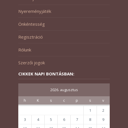
Nyereményjáték
Önkéntesség
Regisztráció
Rólunk
Szerzői jogok
CIKKEK NAPI BONTÁSBAN:
2026. augusztus
h
K
s
c
p
s
v
1
2
3
4
5
6
7
8
9