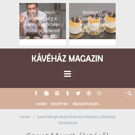
27 meglepő
Budapest
érdekesség a
Desszertje a
kávéról, ami talán
Szamos Marcipán
feldobja a napod
konyhájáról
HOME
RECEPTEK
BEJELENTKEZÉS
Home
Szent Margit életéről készül előadás a Baltazár
Színházban