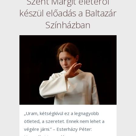
Szent Margit életéről
készül előadás a Baltazár
Színházban
„Uram, kétségkívül ez a legnagyobb
ötleted, a szeretet. Ennek nem lehet a
végére járni.” – Esterházy Péter: