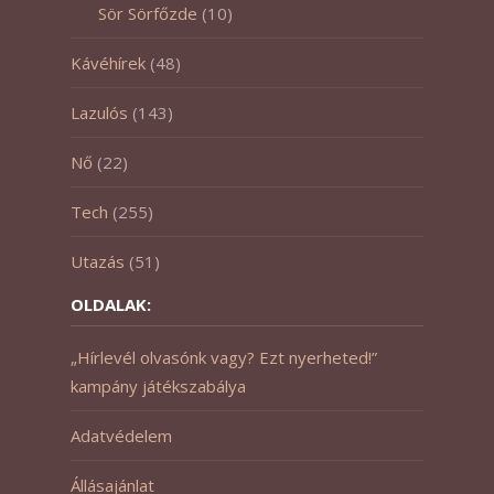
Sör Sörfőzde
(10)
Kávéhírek
(48)
Lazulós
(143)
Nő
(22)
Tech
(255)
Utazás
(51)
OLDALAK:
„Hírlevél olvasónk vagy? Ezt nyerheted!”
kampány játékszabálya
Adatvédelem
Állásajánlat