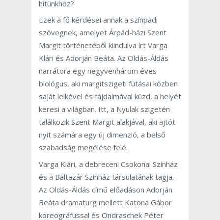
hitünkhöz?
Ezek a fő kérdései annak a színpadi
szövegnek, amelyet Árpád-házi Szent
Margit történetéből kiindulva írt Varga
Klári és Adorján Beáta. Az Oldás-Áldás
narrátora egy negyvenhárom éves
biológus, aki margitszigeti futásai közben
saját lelkével és fájdalmával küzd, a helyét
keresi a világban. Itt, a Nyulak szigetén
találkozik Szent Margit alakjával, aki ajtót
nyit számára egy új dimenzió, a belső
szabadság megélése felé.
Varga Klári, a debreceni Csokonai Színház
és a Baltazár Színház társulatának tagja.
Az Oldás-Áldás című előadáson Adorján
Beáta dramaturg mellett Katona Gábor
koreográfussal és Ondraschek Péter