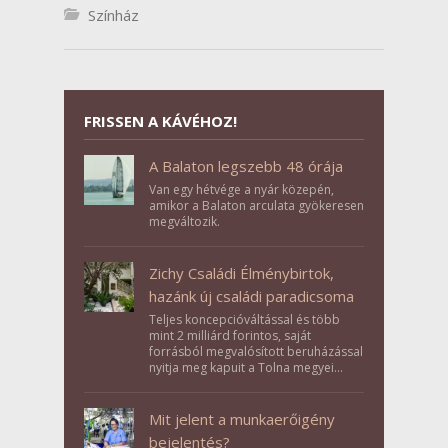
Színház
FRISSEN A KÁVÉHOZ!
A Balaton legszebb 48 órája
Van egy hétvége a nyár közepén,
amikor a Balaton arculata gyökeresen
megváltozik.
Zichy Családi Élménybirtok,
hazánk új családi paradicsoma
Teljes koncepcióváltással és több
mint 2 milliárd forintos, saját
forrásból megvalósított beruházással
nyitja meg kapuit a Tolna megyei
Bikács-Kistápé Ligeten a Zichy Családi
Élménybirtok a mai napon.
Mit jelent a munkaerőigény
bejelentés?