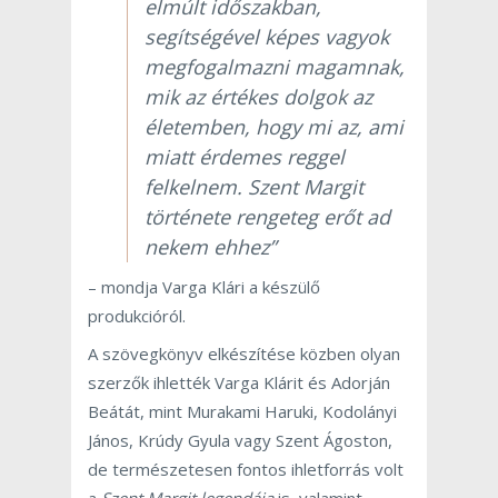
elmúlt időszakban,
segítségével képes vagyok
megfogalmazni magamnak,
mik az értékes dolgok az
életemben, hogy mi az, ami
miatt érdemes reggel
felkelnem. Szent Margit
története rengeteg erőt ad
nekem ehhez”
– mondja Varga Klári a készülő
produkcióról.
A szövegkönyv elkészítése közben olyan
szerzők ihlették Varga Klárit és Adorján
Beátát, mint Murakami Haruki, Kodolányi
János, Krúdy Gyula vagy Szent Ágoston,
de természetesen fontos ihletforrás volt
a
Szent Margit legendája
is, valamint