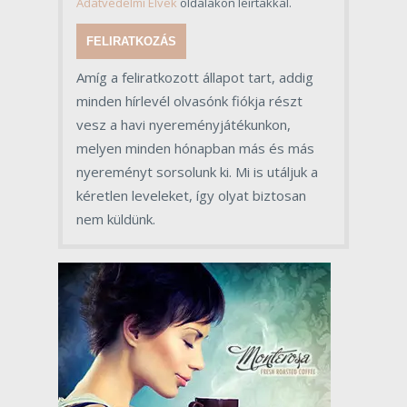
Adatvédelmi Elvek
oldalakon leírtakkal.
FELIRATKOZÁS
Amíg a feliratkozott állapot tart, addig
minden hírlevél olvasónk fiókja részt
vesz a havi nyereményjátékunkon,
melyen minden hónapban más és más
nyereményt sorsolunk ki. Mi is utáljuk a
kéretlen leveleket, így olyat biztosan
nem küldünk.