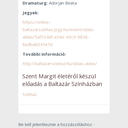
Dramaturg:
Adorján Beáta
Jegyek:
https://online-
baltazarszinhaz.jegy.hu/event/oldas-
aldas/5af3348f-a54e-45c9-9858-
8adba8045e50
További információ:
http://baltazarszinhaz.hu/oldas-aldas/
Szent Margit életéről készül
előadás a Baltazár Színházban
Színház
Be kell jelentkeznie a hozzászóláshoz -