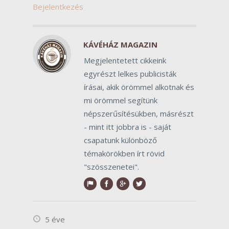
Bejelentkezés
KÁVÉHÁZ MAGAZIN
Megjelentetett cikkeink
egyrészt lelkes publicisták
írásai, akik örömmel alkotnak és
mi örömmel segítünk
népszerűsítésükben, másrészt
- mint itt jobbra is - saját
csapatunk különböző
témakörökben írt rövid
"szösszenetei".
5 éve