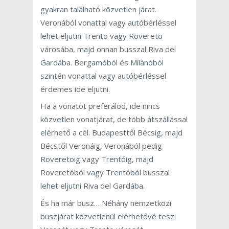
gyakran található közvetlen járat.
Veronából vonattal vagy autóbérléssel
lehet eljutni Trento vagy Rovereto
városába, majd onnan busszal Riva del
Gardába. Bergamóból és Milánóból
szintén vonattal vagy autóbérléssel
érdemes ide eljutni.
Ha a vonatot preferálod, ide nincs
közvetlen vonatjárat, de több átszállással
elérhető a cél. Budapesttől Bécsig, majd
Bécstől Veronáig, Veronából pedig
Roveretoig vagy Trentóig, majd
Roveretóból vagy Trentóból busszal
lehet eljutni Riva del Gardába.
És ha már busz… Néhány nemzetközi
buszjárat közvetlenül elérhetővé teszi