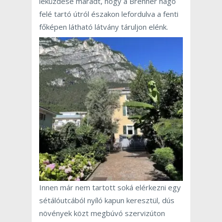
leküzdése maradt, hogy a Brenner hágó
felé tartó útról északon lefordulva a fenti
főképen látható látvány táruljon elénk.
Innen már nem tartott soká elérkezni egy
sétálóutcából nyíló kapun keresztül, dús
növények közt megbúvó szervizúton