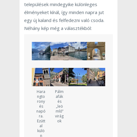
települések mindegyike különleges
élményeket kínál, így minden napra jut
egy új kaland és felfedezni való csoda.
Néhány kép még a választékból:
Hara
Pálm
ngto
afák
rony
és
és
„leö
napó
mlő”
ra.
virág
Ezútt
ok
al
külö
n