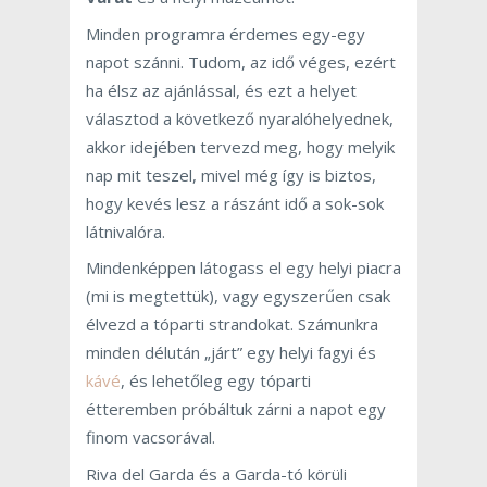
Minden programra érdemes egy-egy
napot szánni. Tudom, az idő véges, ezért
ha élsz az ajánlással, és ezt a helyet
választod a következő nyaralóhelyednek,
akkor idejében tervezd meg, hogy melyik
nap mit teszel, mivel még így is biztos,
hogy kevés lesz a rászánt idő a sok-sok
látnivalóra.
Mindenképpen látogass el egy helyi piacra
(mi is megtettük), vagy egyszerűen csak
élvezd a tóparti strandokat. Számunkra
minden délután „járt” egy helyi fagyi és
kávé
, és lehetőleg egy tóparti
étteremben próbáltuk zárni a napot egy
finom vacsorával.
Riva del Garda és a Garda-tó körüli