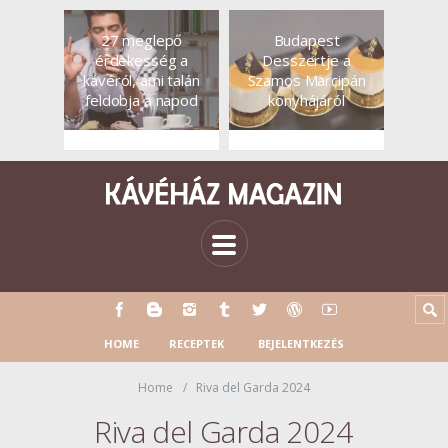
27 meglepő
Budapest
érdekesség a
Desszertje a
kávéról, ami talán
Szamos Marcipán
feldobja a napod
konyhájáról
HOME
RECEPTEK
BEJELENTKEZÉS
Home
Riva del Garda 2024
Riva del Garda 2024