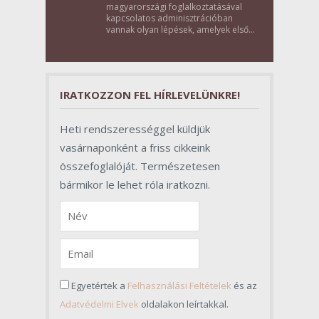
magyarországi foglalkoztatásával
kapcsolatos adminisztrációban
vannak olyan lépések, amelyek első
pillantásra formalitásnak tűnnek,
valójában azonban meghatározó
szerepet töltenek be az egész
folyamat sikerében.
IRATKOZZON FEL HÍRLEVELÜNKRE!
Heti rendszerességgel küldjük
vasárnaponként a friss cikkeink
összefoglalóját. Természetesen
bármikor le lehet róla iratkozni.
Egyetértek a
Felhasználási Feltételek
és az
Adatvédelmi Elvek
oldalakon leírtakkal.