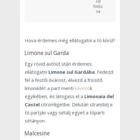
ről
fotóz
va
Hova érdemes még ellátogatni a tó körül?
Limone sul Garda
Egy rövid autóút után érdemes
ellátogatni
Limone sul Gardába
. Fedezd
fel a festői óvárost, élvezd a frissítő
limonádét a part menti
kávézó
k
egyikében, és látogass el a
Limonaia del
Castel
citromligetbe. Délután strandolj a
tó partján vagy sétálj egyet a tóparti
sétányon.
Malcesine