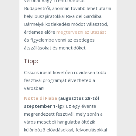
Veronát vagy Trento városát
Budapestről, ahonnan tovább lehet utazni
helyi buszjáratokkal Riva del Gardába.
Bármelyik közlekedési módot választod,
érdemes előre
megtervezni az utazást
és figyelembe venni az esetleges
átszállásokat és menetidőket.
Tipp:
Cikkünk írását követően rövidesen több
fesztivál programját élvezheted a
városban!
Notte di Fiaba
(augusztus 28-tól
szeptember 1-ig)
: Ez egy évente
megrendezett fesztivál, mely során a
város mesebeli hangulatba öltözik
különböző előadásokkal, felvonulásokkal