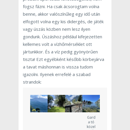
fogsz fázni. Ha csak ácsorogtam volna
benne, akkor valószínűleg egy idő után
elfogott volna egy kis didergés, de játék
vagy úszás közben nem lesz ilyen
gondunk. Úszáshoz például kifejezetten
kellemes volt a vízhőmérséklet ott
jártunkkor. És a víz pedig gyönyörűen
tiszta! Ezt egyébként később körbejárva
a tavat máshonnan is vissza tudom
igazolni. Ilyenek errefelé a szabad
strandok:
Gard
a tó
közel