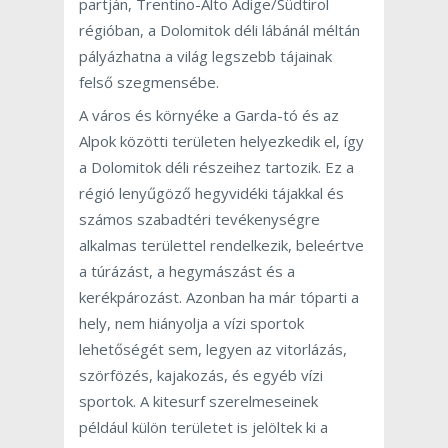
partján, Trentino-Alto Adige/Südtirol
régióban, a Dolomitok déli lábánál méltán
pályázhatna a világ legszebb tájainak
felső szegmensébe.
A város és környéke a Garda-tó és az
Alpok közötti területen helyezkedik el, így
a Dolomitok déli részeihez tartozik. Ez a
régió lenyűgöző hegyvidéki tájakkal és
számos szabadtéri tevékenységre
alkalmas területtel rendelkezik, beleértve
a túrázást, a hegymászást és a
kerékpározást. Azonban ha már tóparti a
hely, nem hiányolja a vízi sportok
lehetőségét sem, legyen az vitorlázás,
szörfözés, kajakozás, és egyéb vízi
sportok. A kitesurf szerelmeseinek
például külön területet is jelöltek ki a