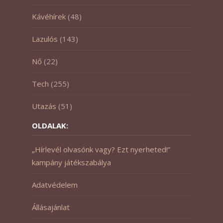
Kávéhírek
(48)
Lazulós
(143)
Nő
(22)
Tech
(255)
Utazás
(51)
OLDALAK:
„Hírlevél olvasónk vagy? Ezt nyerheted!”
kampány játékszabálya
Adatvédelem
Állásajánlat