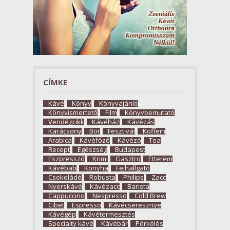
CÍMKE
Kávé
Könyv
Könyvajánló
Könyvismertető
Film
Könyvbemutató
Vendégcikk
Kávéház
Kávézás
Karácsony
Bor
Fesztivál
Koffein
Arabica
Kávéfőző
Kávézó
Tea
Recept
Egészség
Budapest
Eszpresszó
Krimi
Gasztro
Étterem
Kávébab
Konyha
Fejhallgató
Csokoládé
Robusta
Philips
Zacc
Nyerskávé
Kávézacc
Barista
Cappuccino
Nespresso
Cold Brew
Cibet
Espresso
Kávécseresznye
Kávégép
Kávétermesztés
Specialty kávé
Kávébár
Pörkölés