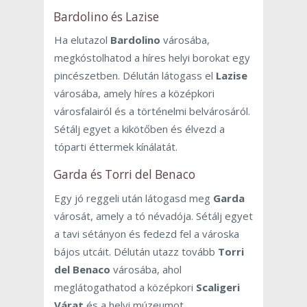
Bardolino és Lazise
Ha elutazol
Bardolino
városába,
megkóstolhatod a híres helyi borokat egy
pincészetben. Délután látogass el
Lazise
városába, amely híres a középkori
városfalairól és a történelmi belvárosáról.
Sétálj egyet a kikötőben és élvezd a
tóparti éttermek kínálatát.
Garda és Torri del Benaco
Egy jó reggeli után látogasd meg
Garda
városát, amely a tó névadója. Sétálj egyet
a tavi sétányon és fedezd fel a városka
bájos utcáit. Délután utazz tovább
Torri
del Benaco
városába, ahol
meglátogathatod a középkori
Scaligeri
Várat
és a helyi múzeumot.