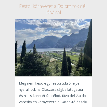
Festői környezet a Dolomitok déli
lábánál
Még nem késő egy festői üdülőhelyen
nyaralnod, ha Olaszországba látogatnál
és nincs konkrét úti célod. Riva del Garda
városka és környezete a Garda-tó északi