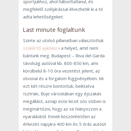
sportjukhoz, ahol háborítatlanul, és
megfelelő széljárással élvezhetik ki a tó
adta lehetőségeket.
Last minute foglaltunk
Szinte az utolsó pillanatban választottuk
szakértő ajánlásra
a helyet, amit nem
bántunk meg. Budapest – Riva del Garda
távolság autóval kb. 800-850 km, ami
körülbelül 8-10 óra vezetést jelent, az
útvonal és a forgalom függvényében. Mi
ezt két részre bontottuk, beiktatva
Isztrián, Buje városkában egy éjszakás
megállást, aznap este kicsit sós vízben is
megmártózni, hogy az se hiányozzon a
nyaralásból. Ennek köszönhetően az
érkezés napjára 400 km és 5 órás autóút