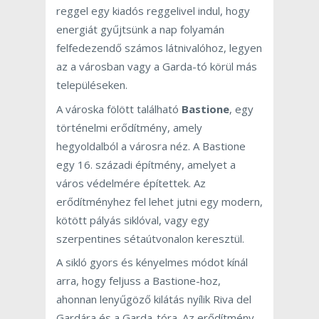
reggel egy kiadós reggelivel indul, hogy
energiát gyűjtsünk a nap folyamán
felfedezendő számos látnivalóhoz, legyen
az a városban vagy a Garda-tó körül más
településeken.
A városka fölött található
Bastione
, egy
történelmi erődítmény, amely
hegyoldalból a városra néz. A Bastione
egy 16. századi építmény, amelyet a
város védelmére építettek. Az
erődítményhez fel lehet jutni egy modern,
kötött pályás siklóval, vagy egy
szerpentines sétaútvonalon keresztül.
A sikló gyors és kényelmes módot kínál
arra, hogy feljuss a Bastione-hoz,
ahonnan lenyűgöző kilátás nyílik Riva del
Gardára és a Garda-tóra. Az erődítmény