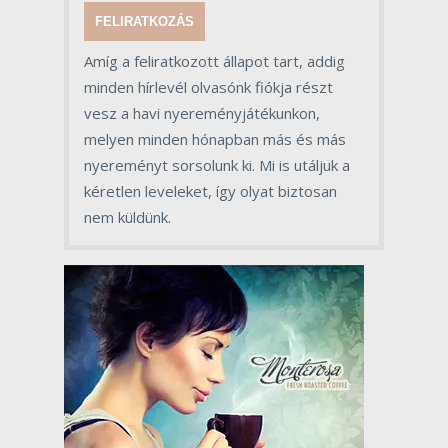
FELIRATKOZÁS
Amíg a feliratkozott állapot tart, addig
minden hírlevél olvasónk fiókja részt
vesz a havi nyereményjátékunkon,
melyen minden hónapban más és más
nyereményt sorsolunk ki. Mi is utáljuk a
kéretlen leveleket, így olyat biztosan
nem küldünk.