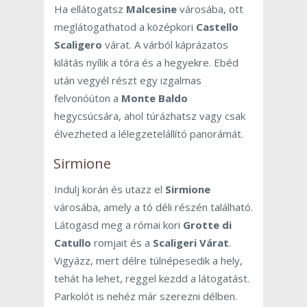
Ha ellátogatsz
Malcesine
városába, ott
meglátogathatod a középkori
Castello
Scaligero
várat. A várból káprázatos
kilátás nyílik a tóra és a hegyekre. Ebéd
után vegyél részt egy izgalmas
felvonóúton a
Monte Baldo
hegycsúcsára, ahol túrázhatsz vagy csak
élvezheted a lélegzetelállító panorámát.
Sirmione
Indulj korán és utazz el
Sirmione
városába, amely a tó déli részén található.
Látogasd meg a római kori
Grotte di
Catullo
romjait és a
Scaligeri Várat
.
Vigyázz, mert délre túlnépesedik a hely,
tehát ha lehet, reggel kezdd a látogatást.
Parkolót is nehéz már szerezni délben.