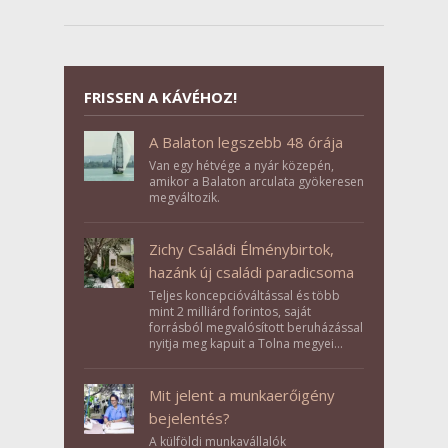
FRISSEN A KÁVÉHOZ!
A Balaton legszebb 48 órája
Van egy hétvége a nyár közepén,
amikor a Balaton arculata gyökeresen
megváltozik.
Zichy Családi Élménybirtok,
hazánk új családi paradicsoma
Teljes koncepcióváltással és több
mint 2 milliárd forintos, saját
forrásból megvalósított beruházással
nyitja meg kapuit a Tolna megyei
Bikács-Kistápé Ligeten a Zichy Családi
Élménybirtok a mai napon.
Mit jelent a munkaerőigény
bejelentés?
A külföldi munkavállalók