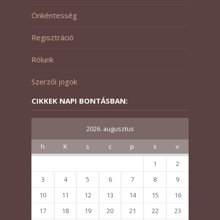
Önkéntesség
Regisztráció
Rólunk
Szerzői jogok
CIKKEK NAPI BONTÁSBAN:
2026. augusztus
h
K
s
c
p
s
v
1
2
3
4
5
6
7
8
9
10
11
12
13
14
15
16
17
18
19
20
21
22
23