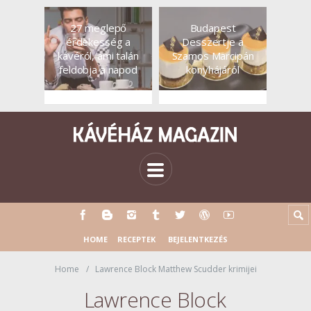
27 meglepő
Budapest
érdekesség a
Desszertje a
kávéról, ami talán
Szamos Marcipán
feldobja a napod
konyhájáról
HOME
RECEPTEK
BEJELENTKEZÉS
Home
Lawrence Block Matthew Scudder krimijei
Lawrence Block