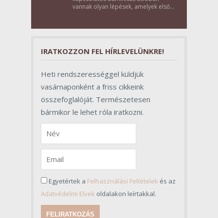
vannak olyan lépések, amelyek első
pillantásra formalitásnak tűnnek,
valójában azonban meghatározó
szerepet töltenek be az egész
folyamat sikerében.
IRATKOZZON FEL HÍRLEVELÜNKRE!
Heti rendszerességgel küldjük
vasárnaponként a friss cikkeink
összefoglalóját. Természetesen
bármikor le lehet róla iratkozni.
Egyetértek a
Felhasználási Feltételek
és az
Adatvédelmi Elvek
oldalakon leírtakkal.
FELIRATKOZÁS