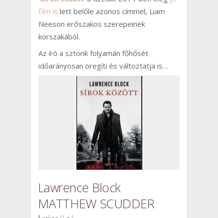
film is
lett belőle azonos címmel, Liam
Neeson erőszakos szerepeinek
korszakából.
Az író a sztorik folyamán főhősét
időarányosan öregíti és változtatja is…
Lawrence Block
MATTHEW SCUDDER