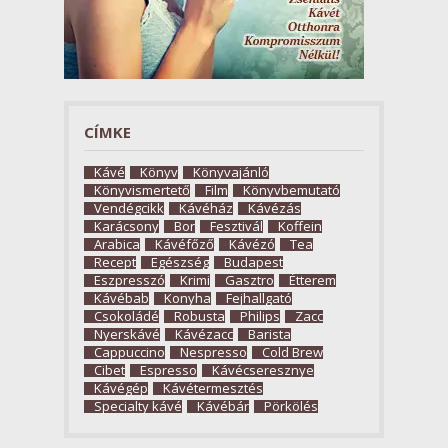
CÍMKE
Kávé
Könyv
Könyvajánló
Könyvismertető
Film
Könyvbemutató
Vendégcikk
Kávéház
Kávézás
Karácsony
Bor
Fesztivál
Koffein
Arabica
Kávéfőző
Kávézó
Tea
Recept
Egészség
Budapest
Eszpresszó
Krimi
Gasztro
Étterem
Kávébab
Konyha
Fejhallgató
Csokoládé
Robusta
Philips
Zacc
Nyerskávé
Kávézacc
Barista
Cappuccino
Nespresso
Cold Brew
Cibet
Espresso
Kávécseresznye
Kávégép
Kávétermesztés
Specialty kávé
Kávébár
Pörkölés