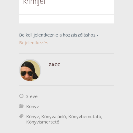
krimijei
Be kell jelentkeznie a hozzászóláshoz -
Bejelentkezés
ZACC
3 éve
Könyv
Könyv
,
Könyvajánló
,
Könyvbemutató
,
Könyvismertető