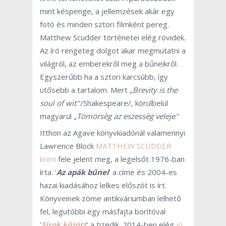
mint késpenge, a jellemzések akár egy
fotó és minden sztori filmként pereg.
Matthew Scudder történetei elég rövidek.
Az író rengeteg dolgot akar megmutatni a
világról, az emberekről meg a bűneikről.
Egyszerűbb ha a sztori karcsúbb, így
ütősebb a tartalom. Mert „
Brevity is the
soul of wit
.”/Shakespeare/, körülbelül
magyarul „
Tömörség az eszesség veleje
.”
Itthon az Agave könyvkiadónál valamennyi
Lawrence Block
MATTHEW SCUDDER
krimi
fele jelent meg, a legelsőt 1976-ban
írta. ’
Az apák bűnei
’ a címe és 2004-es
hazai kiadásához lelkes előszót is írt.
Könyveinek zöme antikváriumban lelhető
fel, legutóbbi egy másfajta borítóval
’
Sírok között
’ a tizedik. 2014-ben elég
jó