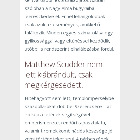
szólóban a Nagy Alma bugyraiba
leereszkedve él. Ennél lehangolóbbak
csak azok az események, amikkel ő
találkozik. Minden egyes szimatolása egy
gyilkossággal vagy eltűnéssel kezdődik,
utóbbi is rendszerint elhalálozásba fordul.
Matthew Scudder nem
lett kiábrándult, csak
megkérgesedett.
Hitehagyott sem lett, templomperselybe
százdollárokat dob be. Szerencsére – az
író képzeletének segítségével –
emberismerete, rendőri tapasztalata,
valamint remek kombinációs készsége jó
krimi történeteket szül. A párbeszédek