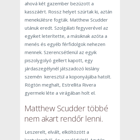
ahová két gazember bezúzott a
kasszáért. Rossz helyet szúrtak ki, aztán
menekülésre fogták. Matthew Scudder
utánuk eredt. Szolgálati fegyverével az
egyiket leterítette, a másiknak azóta a
menés és egyéb férfidolgok nehezen
mennek. Szerencsétlenül az egyik
piszolygolyó gellert kapott, egy
járdaszegélynél játszadozó kislány
szemén keresztül a koponyájába hatolt.
Rögtön meghalt, Estrellita Rivera
gyermeki léte a virágában holt el.
Matthew Scudder többé
nem akart rendőr lenni.
Leszerelt, elvált, elköltözött a
kertvárosból és a családjától. Azután