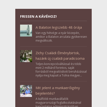
FRISSEN A KÁVÉHOZ!
A Balaton legszebb 48 órája
Van egy hétvége a nyár közepén,
amikor a Balaton arculata gyökeresen
megváltozik.
Zichy Családi Élménybirtok,
hazánk új családi paradicsoma
Teljes koncepcióváltással és több
mint 2 milliárd forintos, saját
forrásból megvalósított beruházással
nyitja meg kapuit a Tolna megyei
Bikács-Kistápé Ligeten a Zichy Családi
Élménybirtok a mai napon.
Mit jelent a munkaerőigény
bejelentés?
A külföldi munkavállalók
magyarországi foglalkoztatásával
kapcsolatos adminisztrációban