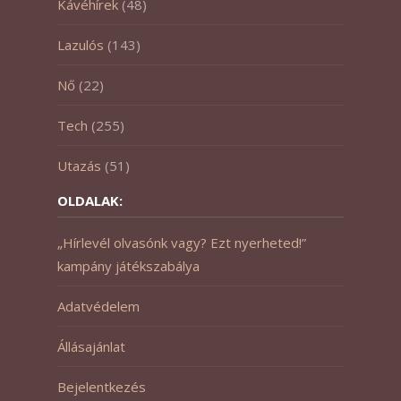
Kávéhírek
(48)
Lazulós
(143)
Nő
(22)
Tech
(255)
Utazás
(51)
OLDALAK:
„Hírlevél olvasónk vagy? Ezt nyerheted!”
kampány játékszabálya
Adatvédelem
Állásajánlat
Bejelentkezés