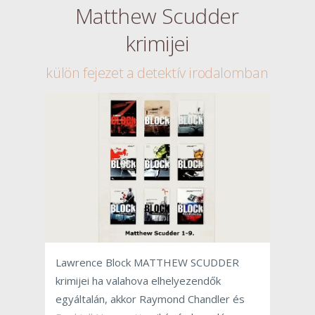
Matthew Scudder
krimijei
külön fejezet a detektív irodalomban
Lawrence Block MATTHEW SCUDDER
krimijei ha valahova elhelyezendők
egyáltalán, akkor Raymond Chandler és