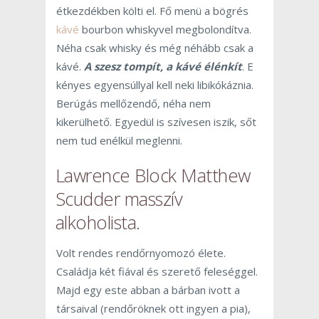
étkezdékben költi el. Fő menü a bögrés
kávé
bourbon whiskyvel megbolondítva.
Néha csak whisky és még néhább csak a
kávé.
A szesz tompít, a kávé élénkít
. E
kényes egyensúllyal kell neki libikókáznia.
Berúgás mellőzendő, néha nem
kikerülhető. Egyedül is szívesen iszik, sőt
nem tud enélkül meglenni.
Lawrence Block Matthew
Scudder masszív
alkoholista.
Volt rendes rendőrnyomozó élete.
Családja két fiával és szerető feleséggel.
Majd egy este abban a bárban ivott a
társaival (rendőröknek ott ingyen a pia),