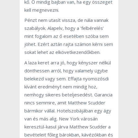
kő. Ő mindig bajban van, ha egy összeget
kell megnevezni.
Pénzt nem utasít vissza, de nála vannak
szabályok. Alapelv, hogy a ’felbérelés’
mint fogalom az ő esetében szóba sem
jöhet. Ezért aztán rajta számon kérni sem
sokat lehet az elkövetkezendőkben.
A laza keret arra jó, hogy kényszer nélkül
dönthessen arról, hogy valamely ügybe
belekezd vagy sem. Effajta nyomozósdi
kívánt eredményt nem mindig hoz,
nemhogy sikeres beteljesedést. Garancia
nincs semmire, amit Matthew Scudder
bármikor vállal. Hotelszobájában egy ágy
van és más alig. New York városán
keresztül-kasul járva Matthew Scudder a
bevételeit főleg bárokban, kávézókban és