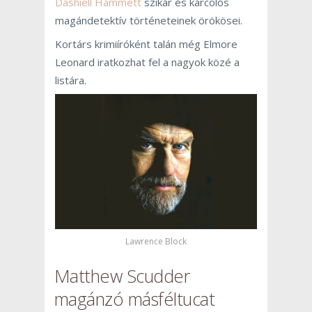
Dashiell Hammett
szikár és karcolós
magándetektív történeteinek örökösei.
Kortárs krimiíróként talán még Elmore
Leonard iratkozhat fel a nagyok közé a
listára.
Lawrence Block
Matthew Scudder
magánzó másféltucat