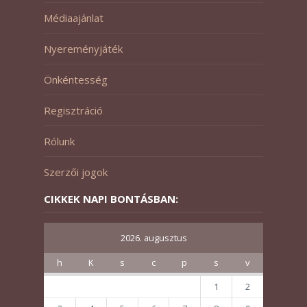
Médiaajánlat
Nyereményjáték
Önkéntesség
Regisztráció
Rólunk
Szerzői jogok
CIKKEK NAPI BONTÁSBAN:
2026. augusztus
h
K
s
c
p
s
v
1
2