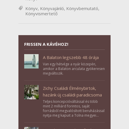
Könyv
,
Könyvajánló
,
Könyvbemutató
,
Könyvismertető
FRISSEN A KÁVÉHOZ!
A Balaton legszebb 48 órája
Van egy hétvége a nyár közepén,
amikor a Balaton arculata gyökeresen
megváltozik.
Zichy Családi Élménybirtok,
hazánk új családi paradicsoma
Teljes koncepcióváltással és több
mint 2 milliárd forintos, saját
forrásból megvalósított beruházással
nyitja meg kapuit a Tolna megyei
Bikács-Kistápé Ligeten a Zichy Családi
Élménybirtok a mai napon.