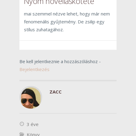
Nyom novelláskötete
mai szemmel nézve lehet, hogy már nem
fenomenális gyűjtemény. De zsilip egy
stílus zuhatagához.
Be kell jelentkeznie a hozzászóláshoz -
Bejelentkezés
ZACC
3 éve
Könyv