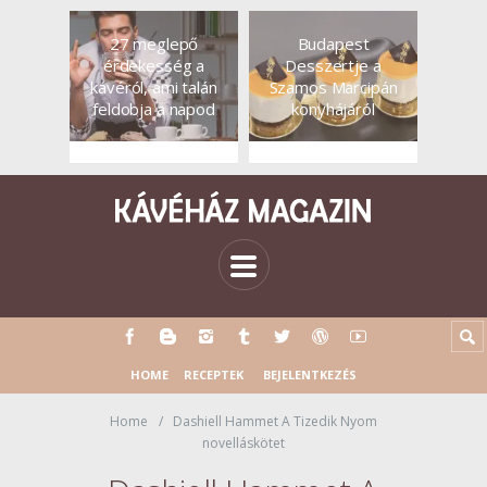
27 meglepő
Budapest
érdekesség a
Desszertje a
kávéról, ami talán
Szamos Marcipán
feldobja a napod
konyhájáról
HOME
RECEPTEK
BEJELENTKEZÉS
Home
Dashiell Hammet A Tizedik Nyom
novelláskötet