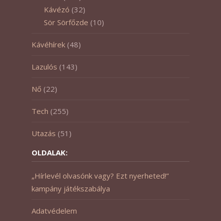
Kávézó
(32)
Sör Sörfőzde
(10)
Kávéhírek
(48)
Lazulós
(143)
Nő
(22)
Tech
(255)
Utazás
(51)
OLDALAK:
„Hírlevél olvasónk vagy? Ezt nyerheted!”
kampány játékszabálya
Adatvédelem