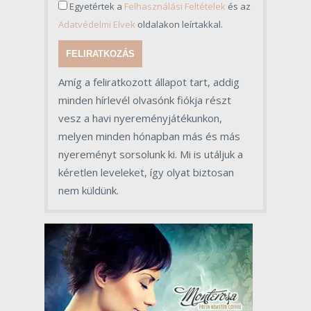
Egyetértek a
Felhasználási Feltételek
és az
Adatvédelmi Elvek
oldalakon leírtakkal.
FELIRATKOZÁS
Amíg a feliratkozott állapot tart, addig
minden hírlevél olvasónk fiókja részt
vesz a havi nyereményjátékunkon,
melyen minden hónapban más és más
nyereményt sorsolunk ki. Mi is utáljuk a
kéretlen leveleket, így olyat biztosan
nem küldünk.