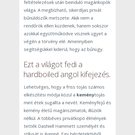
feltételezések után beinduló magánkopók
világa. A megbízható, sikerdíjas privát
bűnüldözők metszete. Akik nem a
rendőrök ellen küzdenek, hanem sokszor
azokkal együttműködve visznek ügyet a
végén a törvény elé. Amennyiben
segítségükkel kiderül, hogy az bűnügy.
Ezt a világot fedi a
hardboiled
angol kifejezés.
Lehetséges, hogy a friss tojás számos
elkészítési módja közül a
kemény
tojás
mint étek sugallta a nevét. Keményfejű és
kemény életű magánszimatok, illúziók
nélkül. A többéves privátkopó élmények
tették Dashiell Hammett személyét és
stílusát is ilyenné. Egy bérdetektívből