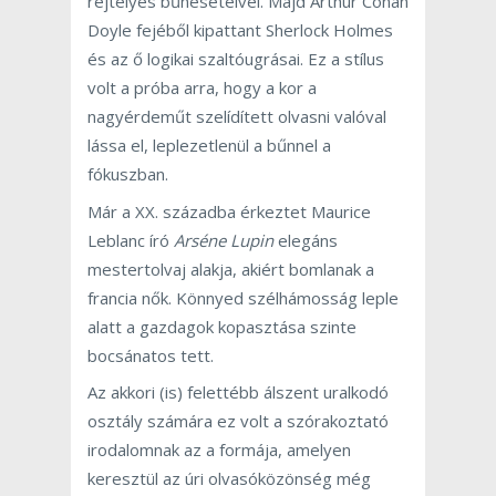
rejtélyes bűneseteivel. Majd Arthur Conan
Doyle fejéből kipattant Sherlock Holmes
és az ő logikai szaltóugrásai. Ez a stílus
volt a próba arra, hogy a kor a
nagyérdeműt szelídített olvasni valóval
lássa el, leplezetlenül a bűnnel a
fókuszban.
Már a XX. századba érkeztet Maurice
Leblanc író
Arséne Lupin
elegáns
mestertolvaj alakja, akiért bomlanak a
francia nők. Könnyed szélhámosság leple
alatt a gazdagok kopasztása szinte
bocsánatos tett.
Az akkori (is) felettébb álszent uralkodó
osztály számára ez volt a szórakoztató
irodalomnak az a formája, amelyen
keresztül az úri olvasóközönség még