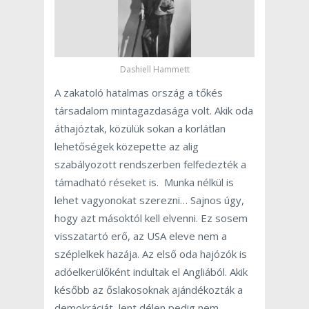
Dashiell Hammett
A zakatoló hatalmas ország a tőkés
társadalom mintagazdasága volt. Akik oda
áthajóztak, közülük sokan a korlátlan
lehetőségek közepette az alig
szabályozott rendszerben felfedezték a
támadható réseket is. Munka nélkül is
lehet vagyonokat szerezni… Sajnos úgy,
hogy azt másoktól kell elvenni. Ez sosem
visszatartó erő, az USA eleve nem a
széplelkek hazája. Az első oda hajózók is
adóelkerülőként indultak el Angliából. Akik
később az őslakosoknak ajándékozták a
demokráciát, lent délen pedig nem