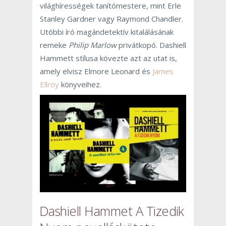
világhírességek tanítómestere, mint Erle
Stanley Gardner vagy Raymond Chandler.
Utóbbi író magándetektív kitalálásának
remeke
Philip Marlow
privátkopó. Dashiell
Hammett stílusa kövezte azt az utat is,
amely elvisz Elmore Leonard és
James
Ellroy
könyveihez.
Dashiell Hammet A Tizedik