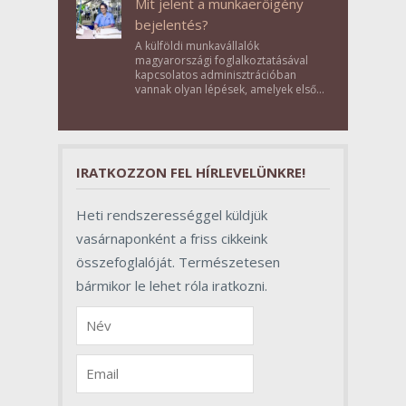
Mit jelent a munkaerőigény
bejelentés?
A külföldi munkavállalók
magyarországi foglalkoztatásával
kapcsolatos adminisztrációban
vannak olyan lépések, amelyek első
pillantásra formalitásnak tűnnek,
valójában azonban meghatározó
szerepet töltenek be az egész
folyamat sikerében.
IRATKOZZON FEL HÍRLEVELÜNKRE!
Heti rendszerességgel küldjük
vasárnaponként a friss cikkeink
összefoglalóját. Természetesen
bármikor le lehet róla iratkozni.