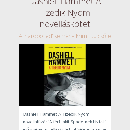
Dashiell Hammet A
Tizedik Nyom
novelláskötet
A ’hardboiled’ kemény krimi bölcsője
Dashiell Hammet A Tizedik Nyom
novellafüzér ’A férfi akit Spade-nek hívtak’
előzmény novelláskötet ’utóélete’ magyar