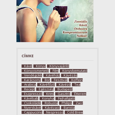
CÍMKE
Kávé
Könyv
Könyvajánló
Könyvismertető
Film
Könyvbemutató
Vendégcikk
Kávéház
Kávézás
Karácsony
Bor
Fesztivál
Koffein
Arabica
Kávéfőző
Kávézó
Tea
Recept
Egészség
Budapest
Eszpresszó
Krimi
Gasztro
Étterem
Kávébab
Konyha
Fejhallgató
Csokoládé
Robusta
Philips
Zacc
Nyerskávé
Kávézacc
Barista
Cappuccino
Nespresso
Cold Brew