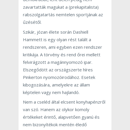
zavartatták magukat a (prekapitalista)
rabszolgatartás nemtelen sportjának az
űzésétől.
Szikár, józan élete során Dashiell
Hammett is egy olyan rést talált a
rendszeren, ami egyben ezen rendszer
kritikája. A törvény és rend őrei mellett
felvirágzott a magánnyomozó ipar.
Elszegődött az országszerte híres
Pinkerton nyomozóirodához. Esetek
kibogozására, amelyekre az állam
képtelen vagy nem hajlandó.
Nem a cseléd által elcsent konyhapénzről
van szó. Hanem az olykor komoly
értékeket érintő, alapvetően gyanú és
nem bizonyítékok mentén éledő