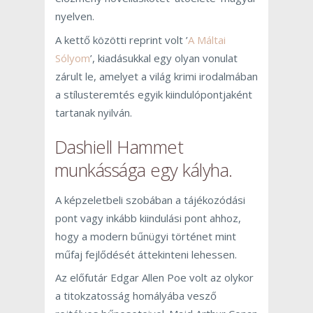
nyelven.
A kettő közötti reprint volt ’
A Máltai
Sólyom
’, kiadásukkal egy olyan vonulat
zárult le, amelyet a világ krimi irodalmában
a stílusteremtés egyik kiindulópontjaként
tartanak nyilván.
Dashiell Hammet
munkássága egy kályha.
A képzeletbeli szobában a tájékozódási
pont vagy inkább kiindulási pont ahhoz,
hogy a modern bűnügyi történet mint
műfaj fejlődését áttekinteni lehessen.
Az előfutár Edgar Allen Poe volt az olykor
a titokzatosság homályába vesző