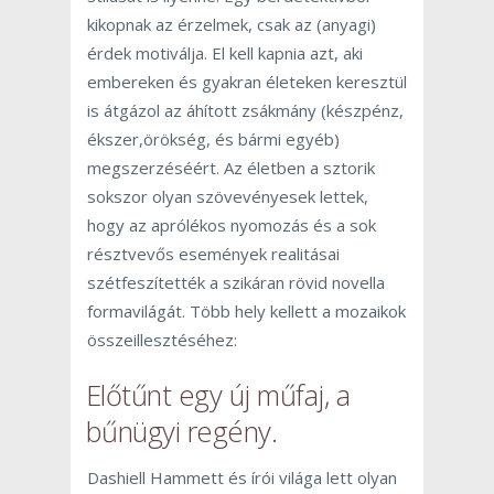
kikopnak az érzelmek, csak az (anyagi)
érdek motiválja. El kell kapnia azt, aki
embereken és gyakran életeken keresztül
is átgázol az áhított zsákmány (készpénz,
ékszer,örökség, és bármi egyéb)
megszerzéséért. Az életben a sztorik
sokszor olyan szövevényesek lettek,
hogy az aprólékos nyomozás és a sok
résztvevős események realitásai
szétfeszítették a szikáran rövid novella
formavilágát. Több hely kellett a mozaikok
összeillesztéséhez:
Előtűnt egy új műfaj, a
bűnügyi regény.
Dashiell Hammett és írói világa lett olyan