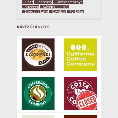
Cibet
Espresso
Kávécseresznye
Kávégép
Kávétermesztés
Specialty kávé
Kávébár
Pörkölés
KÁVÉZÓLÁNCOK