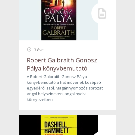
3 éve
Robert Galbraith Gonosz
Pálya könyvbemutató
A Robert Galbraith Gonosz Pálya
könyvbemutató a hat művének középső
egyedéről szól. Magánnyomozós sorozat
angol helyszíneken, angol nyelvi
környezetben.