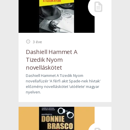
3 éve
Dashiell Hammet A
Tizedik Nyom
novelláskötet
Dashiell Hammet A Tizedik Nyom
novellafüzér ’A férfi akit Spade-nek hívtak’
előzmény novelláskötet ’utóélete’ magyar
nyelven.