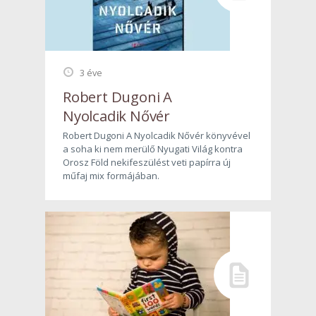
3 éve
Robert Dugoni A
Nyolcadik Nővér
Robert Dugoni A Nyolcadik Nővér könyvével
a soha ki nem merülő Nyugati Világ kontra
Orosz Föld nekifeszülést veti papírra új
műfaj mix formájában.