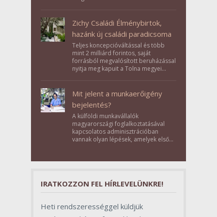
Zichy Családi Élménybirtok,
hazánk új családi paradicsoma
Teljes koncepcióváltással és több
mint 2 milliárd forintos, saját
forrásból megvalósított beruházással
nyitja meg kapuit a Tolna megyei
Bikács-Kistápé Ligeten a Zichy Családi
Élménybirtok a mai napon.
Mit jelent a munkaerőigény
bejelentés?
A külföldi munkavállalók
magyarországi foglalkoztatásával
kapcsolatos adminisztrációban
vannak olyan lépések, amelyek első
pillantásra formalitásnak tűnnek,
valójában azonban meghatározó
szerepet töltenek be az egész
folyamat sikerében.
IRATKOZZON FEL HÍRLEVELÜNKRE!
Heti rendszerességgel küldjük