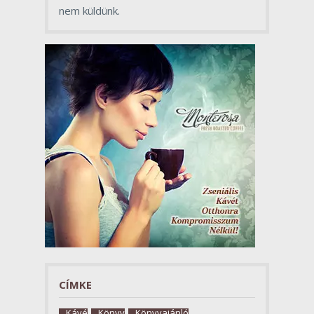
nem küldünk.
CÍMKE
Kávé
Könyv
Könyvajánló