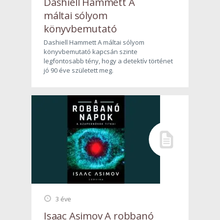
Dashiell Hammett A
máltai sólyom
könyvbemutató
Dashiell Hammett A máltai sólyom
könyvbemutató kapcsán szinte
legfontosabb tény, hogy a detektív történet
jó 90 éve született meg.
3 éve
Isaac Asimov A robbanó