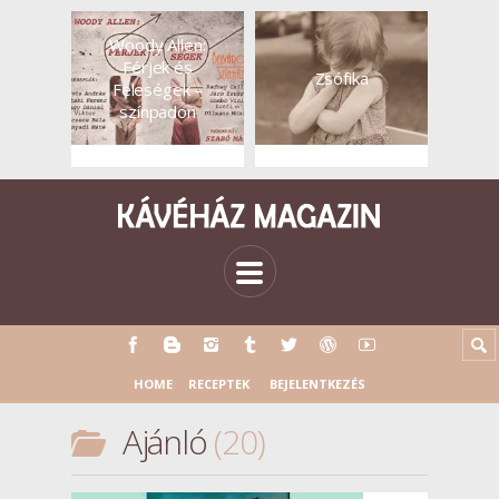
Woody Allen:
Férjek és
Zsófika
Feleségek –
színpadon
HOME
RECEPTEK
BEJELENTKEZÉS
Ajánló
20