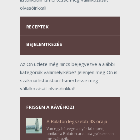
olvasóinkkal!
RECEPTEK
BEJELENTKEZÉS
Az Ön üzlete még nincs bejegyezve a alábbi
kategóriák valamelyikébe? Jelenjen meg Ön is
szakmai listánkban! Ismertesse meg
vállalkozását olvasóinkkal!
FRISSEN A KÁVÉHOZ!
A Balaton legszebb 48 órája
Van egy hétvége a nyár közepén,
amikor a Balaton arculata gyökeresen
megváltozik.