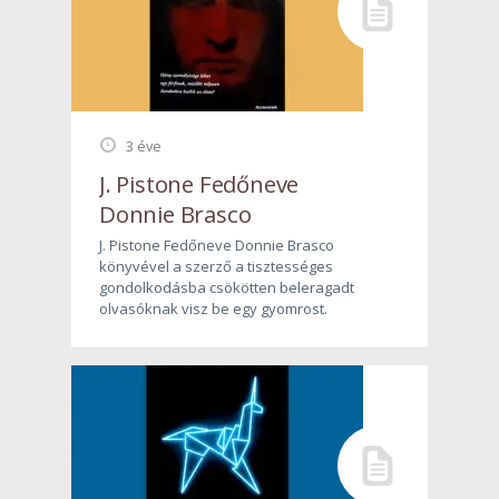
3 éve
J. Pistone Fedőneve
Donnie Brasco
J. Pistone Fedőneve Donnie Brasco
könyvével a szerző a tisztességes
gondolkodásba csökötten beleragadt
olvasóknak visz be egy gyomrost.