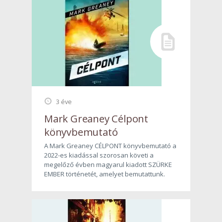
3 éve
Mark Greaney Célpont
könyvbemutató
A Mark Greaney CÉLPONT könyvbemutató a
2022-es kiadással szorosan követi a
megelőző évben magyarul kiadott SZÜRKE
EMBER történetét, amelyet bemutattunk.