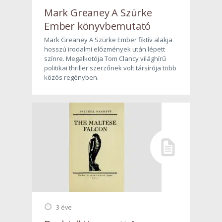
Mark Greaney A Szürke
Ember könyvbemutató
Mark Greaney A Szürke Ember fiktív alakja
hosszú irodalmi előzmények után lépett
színre. Megalkotója Tom Clancy világhírű
politikai thriller szerzőnek volt társírója több
közös regényben.
3 éve