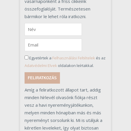
vasárnaponként a friss cikkeink
összefoglalóját. Természetesen
bármikor le lehet róla iratkozni.
Egyetértek a
Felhasználási Feltételek
és az
Adatvédelmi Elvek
oldalakon leírtakkal.
FELIRATKOZÁS
Amíg a feliratkozott állapot tart, addig
minden hírlevél olvasónk fiókja részt
vesz a havi nyereményjátékunkon,
melyen minden hónapban más és más
nyereményt sorsolunk ki. Mi is utáljuk a
kéretlen leveleket, így olyat biztosan