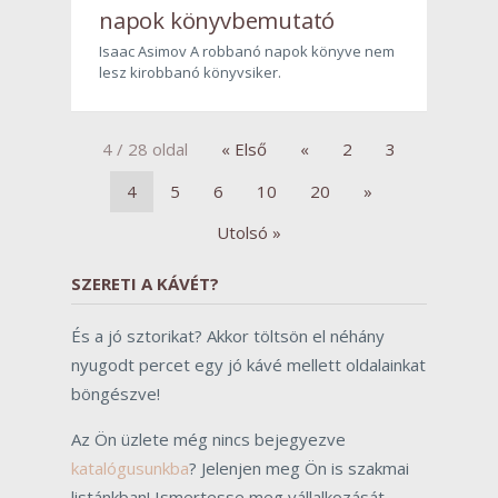
napok könyvbemutató
Isaac Asimov A robbanó napok könyve nem
lesz kirobbanó könyvsiker.
4 / 28 oldal
« Első
«
2
3
4
5
6
10
20
»
Utolsó »
SZERETI A KÁVÉT?
És a jó sztorikat? Akkor töltsön el néhány
nyugodt percet egy jó kávé mellett oldalainkat
böngészve!
Az Ön üzlete még nincs bejegyezve
katalógusunkba
? Jelenjen meg Ön is szakmai
listánkban! Ismertesse meg vállalkozását