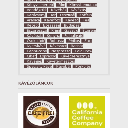
Könyvismertető
Film
Könyvbemutató
Vendégcikk
Kávéház
Kávézás
Karácsony
Bor
Fesztivál
Koffein
Arabica
Kávéfőző
Kávézó
Tea
Recept
Egészség
Budapest
Eszpresszó
Krimi
Gasztro
Étterem
Kávébab
Konyha
Fejhallgató
Csokoládé
Robusta
Philips
Zacc
Nyerskávé
Kávézacc
Barista
Cappuccino
Nespresso
Cold Brew
Cibet
Espresso
Kávécseresznye
Kávégép
Kávétermesztés
Specialty kávé
Kávébár
Pörkölés
KÁVÉZÓLÁNCOK