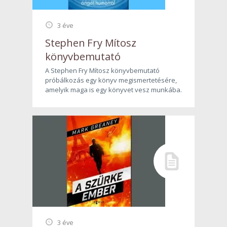
3 éve
Stephen Fry Mítosz
könyvbemutató
A Stephen Fry Mítosz könyvbemutató
próbálkozás egy könyv megismertetésére,
amelyik maga is egy könyvet vesz munkába.
3 éve