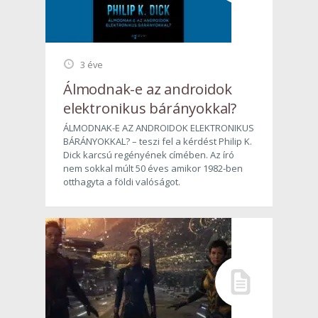
3 éve
Álmodnak-e az androidok
elektronikus bárányokkal?
ÁLMODNAK-E AZ ANDROIDOK ELEKTRONIKUS
BÁRÁNYOKKAL? – teszi fel a kérdést Philip K.
Dick karcsú regényének címében. Az író
nem sokkal múlt 50 éves amikor 1982-ben
otthagyta a földi valóságot.