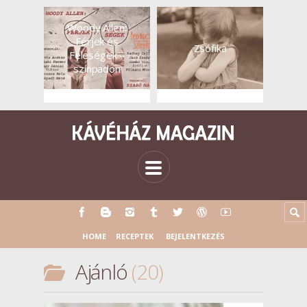
Woody Allen:
Férjek és
Zsófika
Feleségek –
színpadon
HOME
RECEPTEK
BEJELENTKEZÉS
Ajánló
20