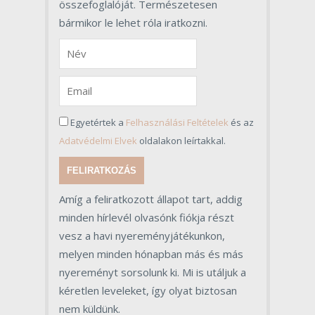
összefoglalóját. Természetesen
bármikor le lehet róla iratkozni.
Egyetértek a
Felhasználási Feltételek
és az
Adatvédelmi Elvek
oldalakon leírtakkal.
FELIRATKOZÁS
Amíg a feliratkozott állapot tart, addig
minden hírlevél olvasónk fiókja részt
vesz a havi nyereményjátékunkon,
melyen minden hónapban más és más
nyereményt sorsolunk ki. Mi is utáljuk a
kéretlen leveleket, így olyat biztosan
nem küldünk.