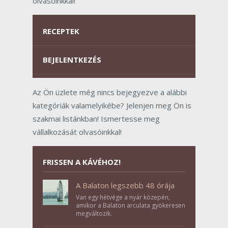
olvasóinkkal!
RECEPTEK
BEJELENTKEZÉS
Az Ön üzlete még nincs bejegyezve a alábbi
kategóriák valamelyikébe? Jelenjen meg Ön is
szakmai listánkban! Ismertesse meg
vállalkozását olvasóinkkal!
FRISSEN A KÁVÉHOZ!
A Balaton legszebb 48 órája
Van egy hétvége a nyár közepén,
amikor a Balaton arculata gyökeresen
megváltozik.