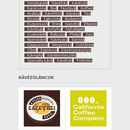
Vendégcikk
Kávéház
Kávézás
Karácsony
Bor
Fesztivál
Koffein
Arabica
Kávéfőző
Kávézó
Tea
Recept
Egészség
Budapest
Eszpresszó
Krimi
Gasztro
Étterem
Kávébab
Konyha
Fejhallgató
Csokoládé
Robusta
Philips
Zacc
Nyerskávé
Kávézacc
Barista
Cappuccino
Nespresso
Cold Brew
Cibet
Espresso
Kávécseresznye
Kávégép
Kávétermesztés
Specialty kávé
Kávébár
Pörkölés
KÁVÉZÓLÁNCOK