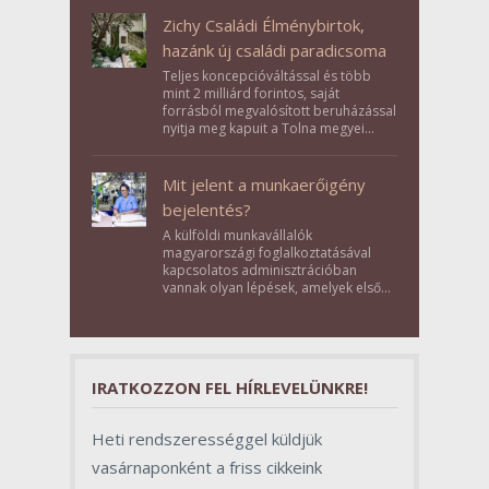
Zichy Családi Élménybirtok,
hazánk új családi paradicsoma
Teljes koncepcióváltással és több
mint 2 milliárd forintos, saját
forrásból megvalósított beruházással
nyitja meg kapuit a Tolna megyei
Bikács-Kistápé Ligeten a Zichy Családi
Élménybirtok a mai napon.
Mit jelent a munkaerőigény
bejelentés?
A külföldi munkavállalók
magyarországi foglalkoztatásával
kapcsolatos adminisztrációban
vannak olyan lépések, amelyek első
pillantásra formalitásnak tűnnek,
valójában azonban meghatározó
szerepet töltenek be az egész
folyamat sikerében.
IRATKOZZON FEL HÍRLEVELÜNKRE!
Heti rendszerességgel küldjük
vasárnaponként a friss cikkeink