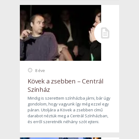
8 éve
Kövek a zsebben – Centrál
Színház
Mindig is szerettem színházba járni, bár úgy
gondolom, hogy vagyunk így még ezzel egy
páran. Utoljára a Kövek a zsebben című
darabot néztük meg a Centrál Színházban,
és erről szeretnék néhány szót ejteni.