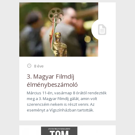
8 éve
3. Magyar Filmdíj
élménybeszámoló
Március 11-én, vasárnap 8 órától rendezték
meg a 3. Magyar Filmdíj gálát, amin volt
szerencsém nekem is részt venni. Az
eseményt a Vígszínházban tartották.