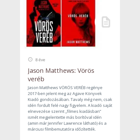
8 éve
Jason Matthews: Vörös
veréb
Jason Matthews VÖRÖS VERÉB regénye
2017-ben jelent meg az Agave Könyvek
Kiadó gondozásában. Tavaly még nem, csak
idén fordult felé nagy figyelem. A kiadó saját
elnevezése szerint „filmes kiadásban”
ismét megjelentette más borítóval idén
(amin már Jennifer Lawrence látható) és a
márciusi filmbemutatóra időzítették.