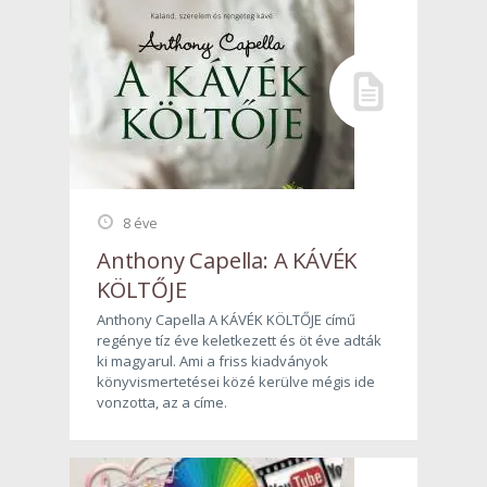
8 éve
Anthony Capella: A KÁVÉK
KÖLTŐJE
Anthony Capella A KÁVÉK KÖLTŐJE című
regénye tíz éve keletkezett és öt éve adták
ki magyarul. Ami a friss kiadványok
könyvismertetései közé kerülve mégis ide
vonzotta, az a címe.