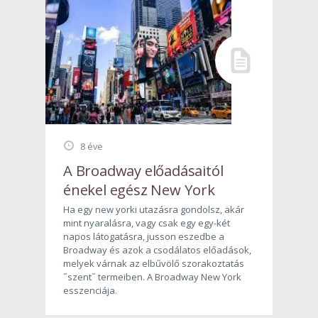
8 éve
A Broadway előadásaitól
énekel egész New York
Ha egy new yorki utazásra gondolsz, akár
mint nyaralásra, vagy csak egy egy-két
napos látogatásra, jusson eszedbe a
Broadway és azok a csodálatos előadások,
melyek várnak az elbűvölő szorakoztatás
˝szent˝ termeiben. A Broadway New York
esszenciája.