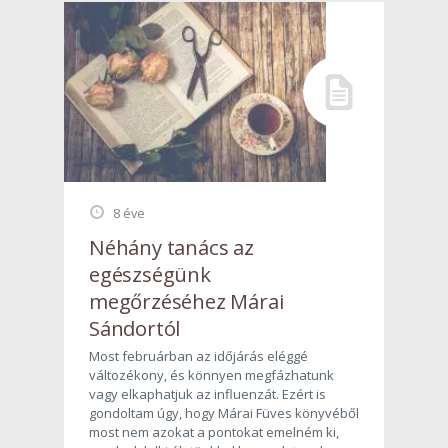
8 éve
Néhány tanács az
egészségünk
megőrzéséhez Márai
Sándortól
Most februárban az időjárás eléggé
változékony, és könnyen megfázhatunk
vagy elkaphatjuk az influenzát. Ezért is
gondoltam úgy, hogy Márai Füves könyvéből
most nem azokat a pontokat emelném ki,