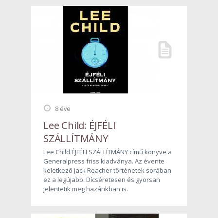
8 éve
Lee Child: ÉJFÉLI
SZÁLLÍTMÁNY
Lee Child ÉJFÉLI SZÁLLÍTMÁNY című könyve a
Generalpress friss kiadványa. Az évente
keletkező Jack Reacher történetek sorában
ez a legújabb. Dícséretesen és gyorsan
jelentetik meg hazánkban is.