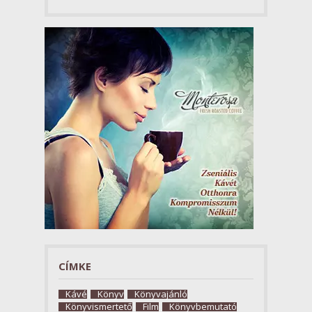
CÍMKE
Kávé
Könyv
Könyvajánló
Könyvismertető
Film
Könyvbemutató