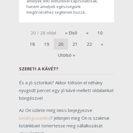
amelyek lelki életünkkel kapcsolatosak,
hanem amelyek egészségünk
megőrzéséhez segítenek hozzá.
20 / 28 oldal
« Első
«
10
18
19
20
21
22
»
Utolsó »
SZERETI A KÁVÉT?
És a jó sztorikat? Akkor töltsön el néhány
nyugodt percet egy jó kávé mellett oldalainkat
böngészve!
Az Ön üzlete még nincs bejegyezve
katalógusunkba
? Jelenjen meg Ön is szakmai
listánkban! Ismertesse meg vállalkozását