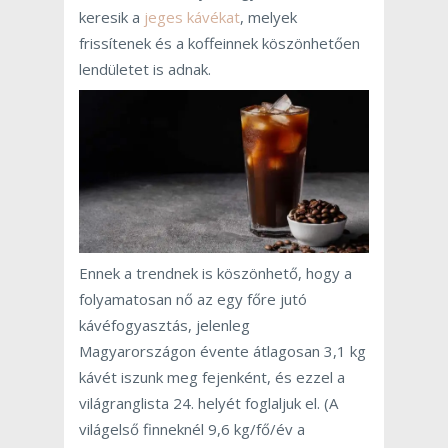
keresik a
jeges kávékat
, melyek
frissítenek és a koffeinnek köszönhetően
lendületet is adnak.
Ennek a trendnek is köszönhető, hogy a
folyamatosan nő az egy főre jutó
kávéfogyasztás, jelenleg
Magyarországon évente átlagosan 3,1 kg
kávét iszunk meg fejenként, és ezzel a
világranglista 24. helyét foglaljuk el. (A
világelső finneknél 9,6 kg/fő/év a