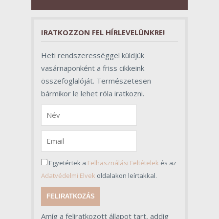
valójában azonban meghatározó
szerepet töltenek be az egész
folyamat sikerében.
IRATKOZZON FEL HÍRLEVELÜNKRE!
Heti rendszerességgel küldjük
vasárnaponként a friss cikkeink
összefoglalóját. Természetesen
bármikor le lehet róla iratkozni.
Egyetértek a
Felhasználási Feltételek
és az
Adatvédelmi Elvek
oldalakon leírtakkal.
FELIRATKOZÁS
Amíg a feliratkozott állapot tart, addig