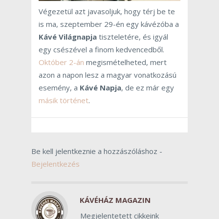
Végezetül azt javasoljuk, hogy térj be te
is ma, szeptember 29-én egy kávézóba a
Kávé Világnapja
tiszteletére, és igyál
egy csészével a finom kedvencedből.
Október 2-án
megismételheted, mert
azon a napon lesz a magyar vonatkozású
esemény, a
Kávé Napja
, de ez már egy
másik történet
.
Be kell jelentkeznie a hozzászóláshoz -
Bejelentkezés
KÁVÉHÁZ MAGAZIN
Megjelentetett cikkeink