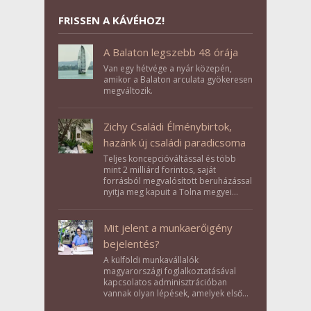
FRISSEN A KÁVÉHOZ!
A Balaton legszebb 48 órája
Van egy hétvége a nyár közepén,
amikor a Balaton arculata gyökeresen
megváltozik.
Zichy Családi Élménybirtok,
hazánk új családi paradicsoma
Teljes koncepcióváltással és több
mint 2 milliárd forintos, saját
forrásból megvalósított beruházással
nyitja meg kapuit a Tolna megyei
Bikács-Kistápé Ligeten a Zichy Családi
Élménybirtok a mai napon.
Mit jelent a munkaerőigény
bejelentés?
A külföldi munkavállalók
magyarországi foglalkoztatásával
kapcsolatos adminisztrációban
vannak olyan lépések, amelyek első
pillantásra formalitásnak tűnnek,