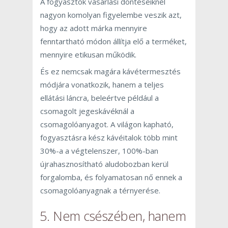
A fogyasztók vásárlási döntéseiknél
nagyon komolyan figyelembe veszik azt,
hogy az adott márka mennyire
fenntartható módon állítja elő a terméket,
mennyire etikusan működik.
És ez nemcsak magára kávétermesztés
módjára vonatkozik, hanem a teljes
ellátási láncra, beleértve például a
csomagolt jegeskávéknál a
csomagolóanyagot. A világon kapható,
fogyasztásra kész kávéitalok több mint
30%-a a végtelenszer, 100%-ban
újrahasznosítható aludobozban kerül
forgalomba, és folyamatosan nő ennek a
csomagolóanyagnak a térnyerése.
5. Nem csészében, hanem