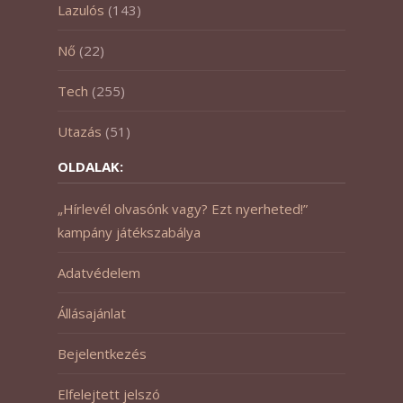
Lazulós
(143)
Nő
(22)
Tech
(255)
Utazás
(51)
OLDALAK:
„Hírlevél olvasónk vagy? Ezt nyerheted!”
kampány játékszabálya
Adatvédelem
Állásajánlat
Bejelentkezés
Elfelejtett jelszó