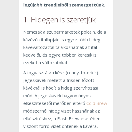
legújabb trendjeiből szemezgettünk.
1. Hidegen is szeretjük
Nemcsak a szupermarketek polcain, de a
kávézók itallapjain is egyre több hideg
kávéváltozattal találkozhatnak az ital
kedvelői, és egyre többen keresik is
ezeket a változatokat.
A fogyasztásra kész (ready-to-drink)
jegeskávék mellett a frissen főzött
kávéknál is hódít a hideg szervírozási
mód. A jegeskávék hagyományos
elkészítésétől merőben eltérő
Cold Brew
módszernél hideg vizet használnak az
elkészítéshez, a Flash Brew esetében
viszont forró vizet öntenek a kávéra,