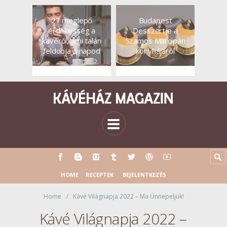
27 meglepő
Budapest
érdekesség a
Desszertje a
kávéról, ami talán
Szamos Marcipán
feldobja a napod
konyhájáról
HOME
RECEPTEK
BEJELENTKEZÉS
Home
Kávé Világnapja 2022 – Ma Ünnepeljük!
Kávé Világnapja 2022 –