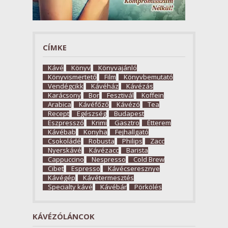
CÍMKE
Kávé
Könyv
Könyvajánló
Könyvismertető
Film
Könyvbemutató
Vendégcikk
Kávéház
Kávézás
Karácsony
Bor
Fesztivál
Koffein
Arabica
Kávéfőző
Kávézó
Tea
Recept
Egészség
Budapest
Eszpresszó
Krimi
Gasztro
Étterem
Kávébab
Konyha
Fejhallgató
Csokoládé
Robusta
Philips
Zacc
Nyerskávé
Kávézacc
Barista
Cappuccino
Nespresso
Cold Brew
Cibet
Espresso
Kávécseresznye
Kávégép
Kávétermesztés
Specialty kávé
Kávébár
Pörkölés
KÁVÉZÓLÁNCOK