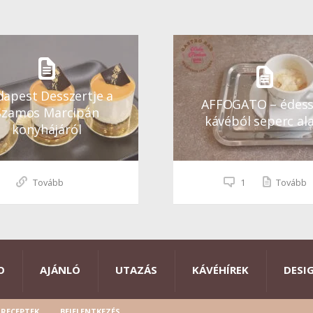
apest Desszertje a
AFFOGATO – édes
Szamos Marcipán
kávéból seperc ala
konyhájáról
Tovább
1
Tovább
O
AJÁNLÓ
UTAZÁS
KÁVÉHÍREK
DESI
RECEPTEK
BEJELENTKEZÉS