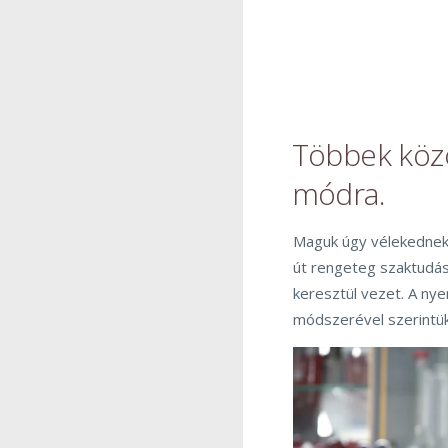
Többek közö
módra.
Maguk úgy vélekednek,
út rengeteg szaktudá
keresztül vezet. A nyer
módszerével szerintük 