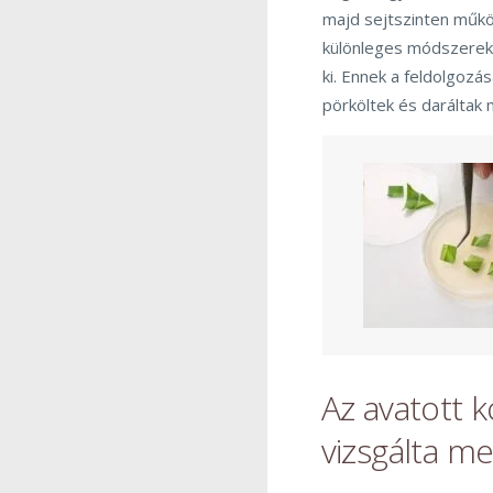
majd sejtszinten működ
különleges módszerek 
ki. Ennek a feldolgoz
pörköltek és daráltak 
Az avatott kó
vizsgálta me