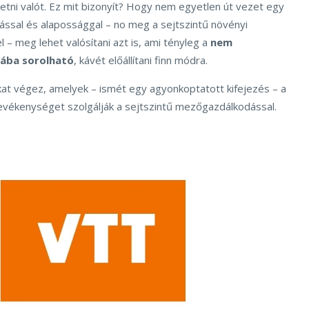
etni valót. Ez mit bizonyít? Hogy nem egyetlen út vezet egy
tással és alapossággal – no meg a sejtszintű növényi
– meg lehet valósítani azt is, ami tényleg a
nem
iába sorolható
, kávét előállítani finn módra.
at végez, amelyek – ismét egy agyonkoptatott kifejezés – a
evékenységet szolgálják a sejtszintű mezőgazdálkodással.