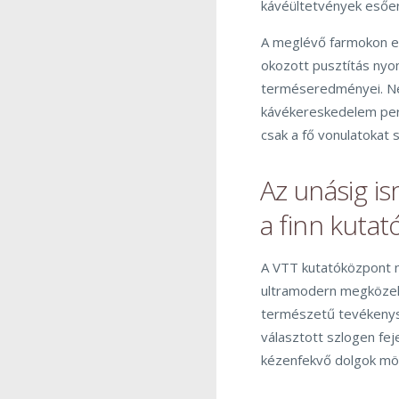
kávéültetvények esőer
A meglévő farmokon eg
okozott pusztítás nyo
terméseredményei. Ne
kávékereskedelem peri
csak a fő vonulatokat s
Az unásig is
a finn kutat
A VTT kutatóközpont 
ultramodern megközelít
természetű tevékenysé
választott szlogen fej
kézenfekvő dolgok mögöt