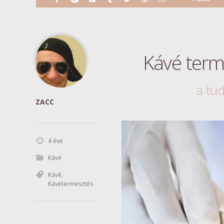
Kávé term
a tu
ZACC
4 éve
Kávé
Kávé
,
Kávétermesztés