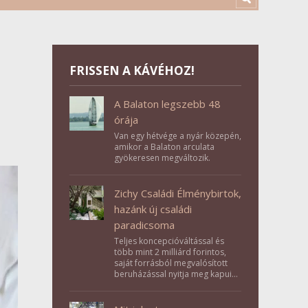
FRISSEN A KÁVÉHOZ!
A Balaton legszebb 48
órája
Van egy hétvége a nyár közepén,
amikor a Balaton arculata
gyökeresen megváltozik.
Zichy Családi Élménybirtok,
hazánk új családi
paradicsoma
Teljes koncepcióváltással és
több mint 2 milliárd forintos,
saját forrásból megvalósított
beruházással nyitja meg kapuit a
Tolna megyei Bikács-Kistápé
Ligeten a Zichy Családi
Élménybirtok a mai napon.