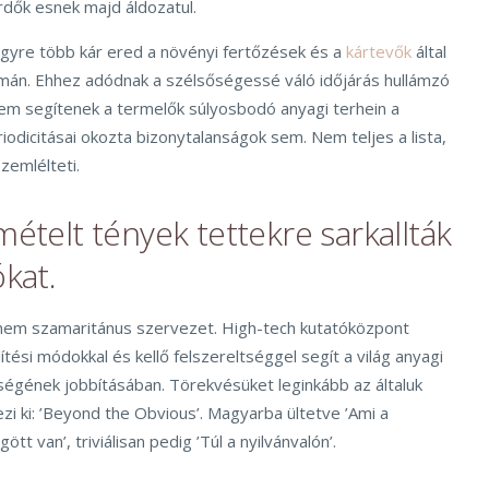
dők esnek majd áldozatul.
yre több kár ered a növényi fertőzések és a
kártevők
által
mán. Ehhez adódnak a szélsőségessé váló időjárás hullámzó
m segítenek a termelők súlyosbodó anyagi terhein a
odicitásai okozta bizonytalanságok sem. Nem teljes a lista,
zemlélteti.
mételt tények tettekre sarkallták
ókat.
nem szamaritánus szervezet. High-tech kutatóközpont
ési módokkal és kellő felszereltséggel segít a világ anyagi
gének jobbításában. Törekvésüket leginkább az általuk
ezi ki: ’Beyond the Obvious’. Magyarba ültetve ’Ami a
t van’, triviálisan pedig ’Túl a nyilvánvalón’.