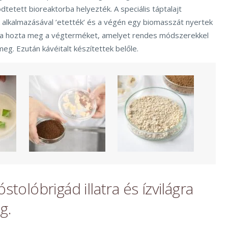
tetett bioreaktorba helyezték. A speciális táptalajt
alkalmazásával ’etették’ és a végén egy biomasszát nyertek
ása hozta meg a végterméket, amelyet rendes módszerekkel
meg. Ezután kávéitalt készítettek belőle.
stolóbrigád illatra és ízvilágra
g.