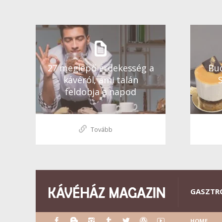
27 meglepő érdekesség a
Bud
kávéról, ami talán
feldobja a napod
Tovább
GASZTR
HOME