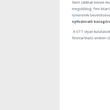
Nem találtak benne kiv
megoldásig. Finn kitar
ismeretek bevetésével 
nyilvánvaló kategór
A VTT olyan kutatások
fenntartható emberi t