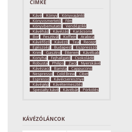
CÍMKE
Kávé
Könyv
Könyvajánló
Könyvismertető
Film
Könyvbemutató
Vendégcikk
Kávéház
Kávézás
Karácsony
Bor
Fesztivál
Koffein
Arabica
Kávéfőző
Kávézó
Tea
Recept
Egészség
Budapest
Eszpresszó
Krimi
Gasztro
Étterem
Kávébab
Konyha
Fejhallgató
Csokoládé
Robusta
Philips
Zacc
Nyerskávé
Kávézacc
Barista
Cappuccino
Nespresso
Cold Brew
Cibet
Espresso
Kávécseresznye
Kávégép
Kávétermesztés
Specialty kávé
Kávébár
Pörkölés
KÁVÉZÓLÁNCOK