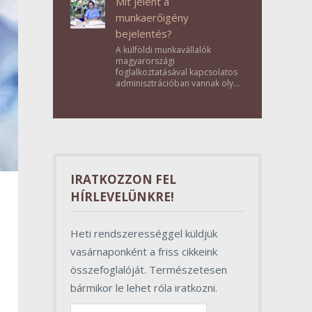
Mit jelent a
munkaerőigény
bejelentés?
A külföldi munkavállalók
magyarországi
foglalkoztatásával kapcsolatos
adminisztrációban vannak olyan
lépések, amelyek első
pillantásra formalitásnak tűnnek,
valójában azonban
meghatározó szerepet töltenek
be az egész folyamat sikerében.
IRATKOZZON FEL
HÍRLEVELÜNKRE!
Heti rendszerességgel küldjük
vasárnaponként a friss cikkeink
összefoglalóját. Természetesen
bármikor le lehet róla iratkozni.