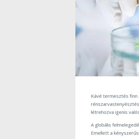
Kávé termesztés finn m
rénszarvastenyésztés.
létrehozva igenis való
A globális felmeleged
Emellett a kényszerűs