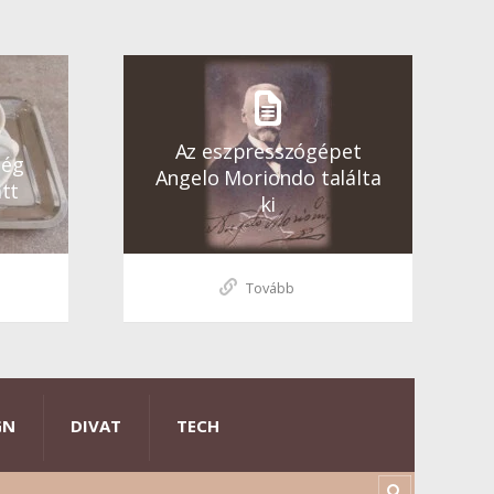
Az eszpresszógépet
ség
Angelo Moriondo találta
tt
ki
Tovább
GN
DIVAT
TECH