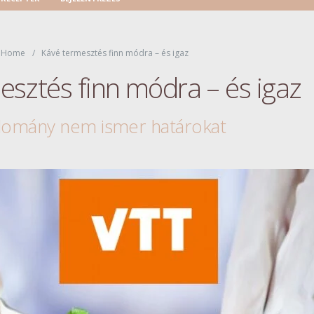
Home
Kávé termesztés finn módra – és igaz
esztés finn módra – és igaz
domány nem ismer határokat