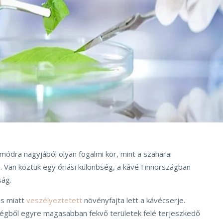
ódra nagyjából olyan fogalmi kör, mint a szaharai
 Van köztük egy óriási különbség, a kávé Finnországban
ság.
és miatt
veszélyeztetett
növényfajta lett a kávécserje.
égből egyre magasabban fekvő területek felé terjeszkedő