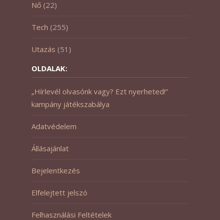
Nő
(22)
Tech
(255)
Utazás
(51)
OLDALAK:
„Hírlevél olvasónk vagy? Ezt nyerheted!”
kampány játékszabálya
Adatvédelem
Állásajánlat
Bejelentkezés
Elfelejtett jelszó
Felhasználási Feltételek