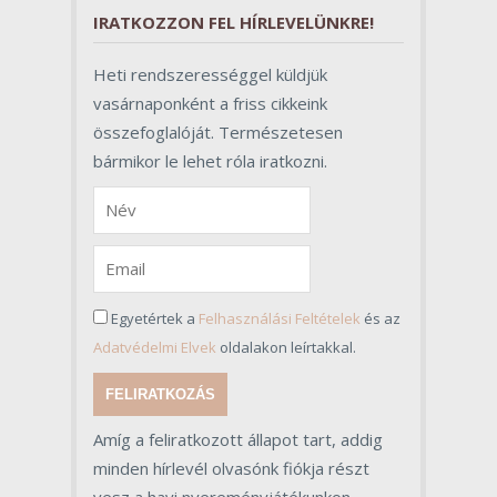
IRATKOZZON FEL HÍRLEVELÜNKRE!
Heti rendszerességgel küldjük
vasárnaponként a friss cikkeink
összefoglalóját. Természetesen
bármikor le lehet róla iratkozni.
Egyetértek a
Felhasználási Feltételek
és az
Adatvédelmi Elvek
oldalakon leírtakkal.
FELIRATKOZÁS
Amíg a feliratkozott állapot tart, addig
minden hírlevél olvasónk fiókja részt
vesz a havi nyereményjátékunkon,