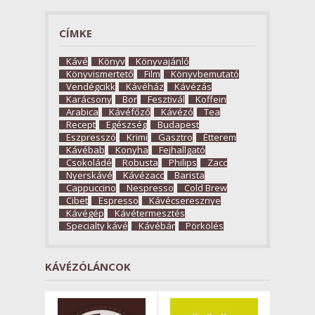
CÍMKE
Kávé
Könyv
Könyvajánló
Könyvismertető
Film
Könyvbemutató
Vendégcikk
Kávéház
Kávézás
Karácsony
Bor
Fesztivál
Koffein
Arabica
Kávéfőző
Kávézó
Tea
Recept
Egészség
Budapest
Eszpresszó
Krimi
Gasztro
Étterem
Kávébab
Konyha
Fejhallgató
Csokoládé
Robusta
Philips
Zacc
Nyerskávé
Kávézacc
Barista
Cappuccino
Nespresso
Cold Brew
Cibet
Espresso
Kávécseresznye
Kávégép
Kávétermesztés
Specialty kávé
Kávébár
Pörkölés
KÁVÉZÓLÁNCOK