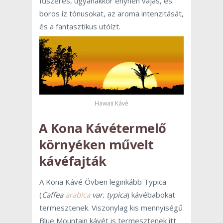
fűszeres, ugyanakkor enyhén vajas, és
boros íz tónusokat, az aroma intenzitását,
és a fantasztikus utóízt.
Hawaii Kávé
A Kona Kávétermelő
környéken művelt
kávéfajták
A Kona Kávé Övben leginkább Typica
(
Caffea
arabica
var. typica
) kávébabokat
termesztenek. Viszonylag kis mennyiségű
Blue Mountain kávét is termesztenek itt.