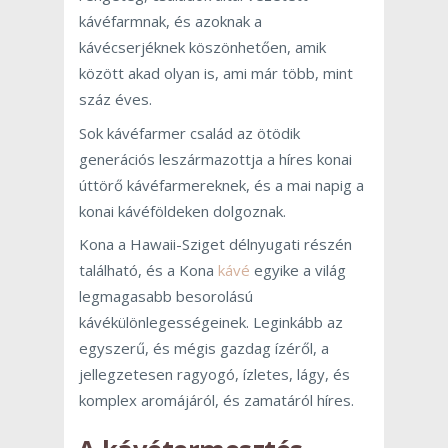
kávéfarmnak, és azoknak a
kávécserjéknek köszönhetően, amik
között akad olyan is, ami már több, mint
száz éves.
Sok kávéfarmer család az ötödik
generációs leszármazottja a híres konai
úttörő kávéfarmereknek, és a mai napig a
konai kávéföldeken dolgoznak.
Kona a Hawaii-Sziget délnyugati részén
található, és a Kona
kávé
egyike a világ
legmagasabb besorolású
kávékülönlegességeinek. Leginkább az
egyszerű, és mégis gazdag ízéről, a
jellegzetesen ragyogó, ízletes, lágy, és
komplex aromájáról, és zamatáról híres.