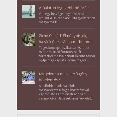
A Balaton legszebb 48 órája
Van egy hétvége a nyár közepén,
amikor a Balaton arculata gyökeresen
megváltozik.
Zichy Családi Élménybirtok,
hazánk új családi paradicsoma
Teljes koncepcióváltással és több
mint 2 milliárd forintos, saját
forrásból megvalósított beruházással
nyitja meg kapuit a Tolna megyei
Bikács-Kistápé Ligeten a Zichy Családi
Élménybirtok a mai napon.
Mit jelent a munkaerőigény
bejelentés?
A külföldi munkavállalók
magyarországi foglalkoztatásával
kapcsolatos adminisztrációban
vannak olyan lépések, amelyek első
pillantásra formalitásnak tűnnek,
valójában azonban meghatározó
szerepet töltenek be az egész
folyamat sikerében.