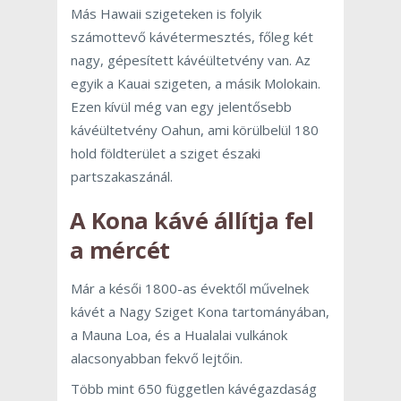
Más Hawaii szigeteken is folyik
számottevő kávétermesztés, főleg két
nagy, gépesített kávéültetvény van. Az
egyik a Kauai szigeten, a másik Molokain.
Ezen kívül még van egy jelentősebb
kávéültetvény Oahun, ami körülbelül 180
hold földterület a sziget északi
partszakaszánál.
A Kona kávé állítja fel
a mércét
Már a késői 1800-as évektől művelnek
kávét a Nagy Sziget Kona tartományában,
a Mauna Loa, és a Hualalai vulkánok
alacsonyabban fekvő lejtőin.
Több mint 650 független kávégazdaság