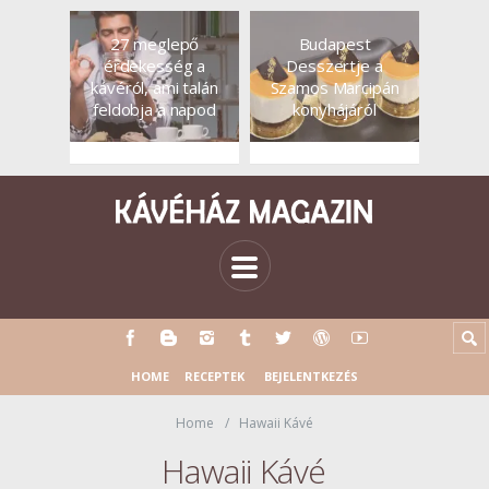
27 meglepő
Budapest
érdekesség a
Desszertje a
kávéról, ami talán
Szamos Marcipán
feldobja a napod
konyhájáról
HOME
RECEPTEK
BEJELENTKEZÉS
Home
Hawaii Kávé
Hawaii Kávé