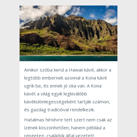
Amikor szóba kerül a Hawaii kávé, akkor a
legtöbb embernek azonnal a Kona kávé
ugrik be, és ennek jó oka van. A Kona
kávét a világ egyik legkiválóbb
kávékülönlegességeként tartják számon,
és gazdag tradícióval rendelkezik.
Hatalmas hírnévre tett szert nem csak az
ízének köszönhetően, hanem például a
rengeteg, családok által vezetett