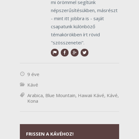
mi örömmel segítünk
népszerűsítésükben, másrészt
- mint itt jobbra is - saját
csapatunk különböző
témakörökben írt rövid
"szösszenetei".
9 éve
Kávé
Arabica
,
Blue Mountain
,
Hawaii Kávé
,
Kávé
,
Kona
FRISSEN A KÁVÉHOZ!