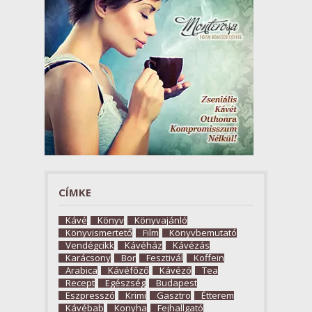
CÍMKE
Kávé
Könyv
Könyvajánló
Könyvismertető
Film
Könyvbemutató
Vendégcikk
Kávéház
Kávézás
Karácsony
Bor
Fesztivál
Koffein
Arabica
Kávéfőző
Kávézó
Tea
Recept
Egészség
Budapest
Eszpresszó
Krimi
Gasztro
Étterem
Kávébab
Konyha
Fejhallgató