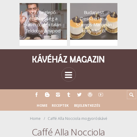
27 meglepő
Budapest
érdekesség a
Desszertje a
kávéról, ami talán
Szamos Marcipán
feldobja a napod
konyhájáról
HOME
RECEPTEK
BEJELENTKEZÉS
Home
Caffé Alla Nocciola mogyoróskávé
Caffé Alla Nocciola