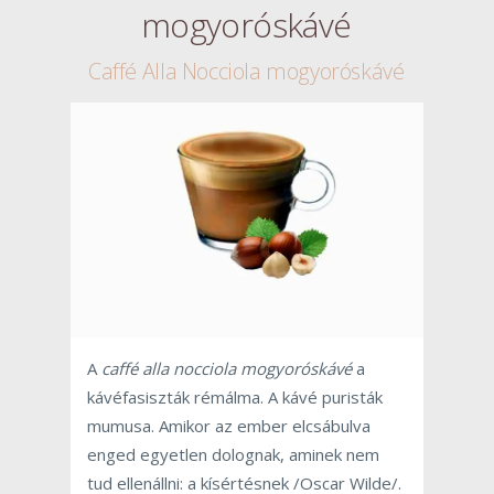
mogyoróskávé
Caffé Alla Nocciola mogyoróskávé
A
caffé alla nocciola mogyoróskávé
a
kávéfasiszták rémálma. A kávé puristák
mumusa. Amikor az ember elcsábulva
enged egyetlen dolognak, aminek nem
tud ellenállni: a kísértésnek /Oscar Wilde/.