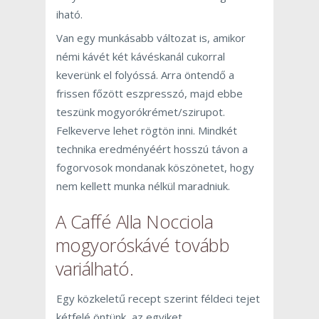
iható.
Van egy munkásabb változat is, amikor
némi kávét két kávéskanál cukorral
keverünk el folyóssá. Arra öntendő a
frissen főzött eszpresszó, majd ebbe
teszünk mogyorókrémet/szirupot.
Felkeverve lehet rögtön inni. Mindkét
technika eredményéért hosszú távon a
fogorvosok mondanak köszönetet, hogy
nem kellett munka nélkül maradniuk.
A Caffé Alla Nocciola
mogyoróskávé tovább
variálható.
Egy közkeletű recept szerint féldeci tejet
kétfelé öntünk, az egyiket