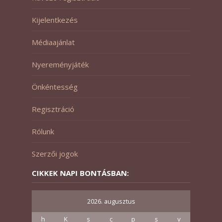
Kijelentkezés
Médiaajánlat
Nyereményjáték
Önkéntesség
Regisztráció
Rólunk
Szerzői jogok
CIKKEK NAPI BONTÁSBAN:
2026. augusztus
h
K
s
c
p
s
v