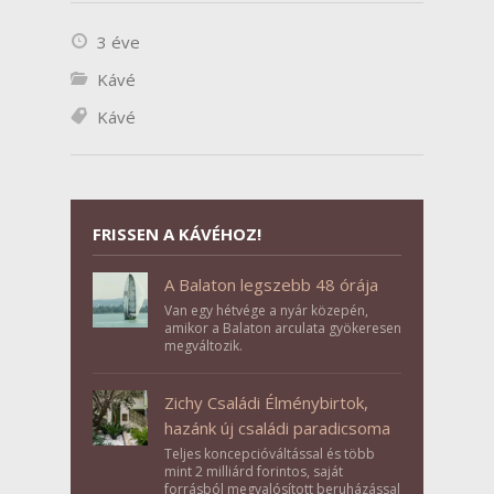
3 éve
Kávé
Kávé
FRISSEN A KÁVÉHOZ!
A Balaton legszebb 48 órája
Van egy hétvége a nyár közepén,
amikor a Balaton arculata gyökeresen
megváltozik.
Zichy Családi Élménybirtok,
hazánk új családi paradicsoma
Teljes koncepcióváltással és több
mint 2 milliárd forintos, saját
forrásból megvalósított beruházással