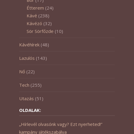
Étterem
(24)
Kávé
(238)
Kávézó
(32)
Sör Sörfőzde
(10)
Kávéhírek
(48)
Lazulós
(143)
Nő
(22)
Tech
(255)
Utazás
(51)
OLDALAK:
„Hírlevél olvasónk vagy? Ezt nyerheted!”
kampány játékszabálya