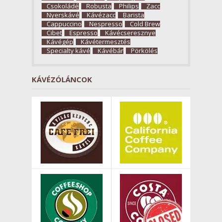
Csokoládé
Robusta
Philips
Zacc
Nyerskávé
Kávézacc
Barista
Cappuccino
Nespresso
Cold Brew
Cibet
Espresso
Kávécseresznye
Kávégép
Kávétermesztés
Specialty kávé
Kávébár
Pörkölés
KÁVÉZÓLÁNCOK