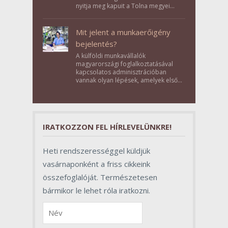
nyitja meg kapuit a Tolna megyei
Bikács-Kistápé Ligeten a Zichy Családi
Élménybirtok a mai napon.
Mit jelent a munkaerőigény
bejelentés?
A külföldi munkavállalók
magyarországi foglalkoztatásával
kapcsolatos adminisztrációban
vannak olyan lépések, amelyek első
pillantásra formalitásnak tűnnek,
valójában azonban meghatározó
szerepet töltenek be az egész
folyamat sikerében.
IRATKOZZON FEL HÍRLEVELÜNKRE!
Heti rendszerességgel küldjük
vasárnaponként a friss cikkeink
összefoglalóját. Természetesen
bármikor le lehet róla iratkozni.