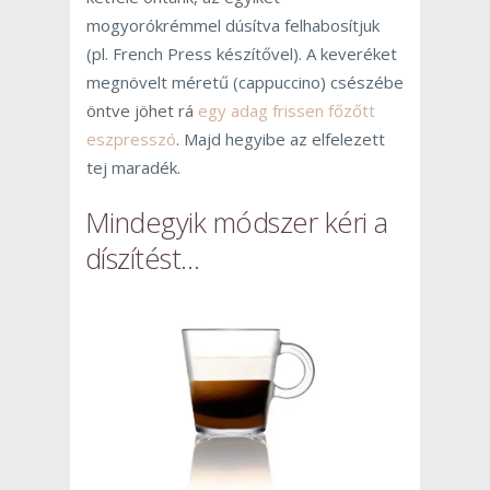
mogyorókrémmel dúsítva felhabosítjuk
(pl. French Press készítővel). A keveréket
megnövelt méretű (cappuccino) csészébe
öntve jöhet rá
egy adag frissen főzőtt
eszpresszó
. Majd hegyibe az elfelezett
tej maradék.
Mindegyik módszer kéri a
díszítést…