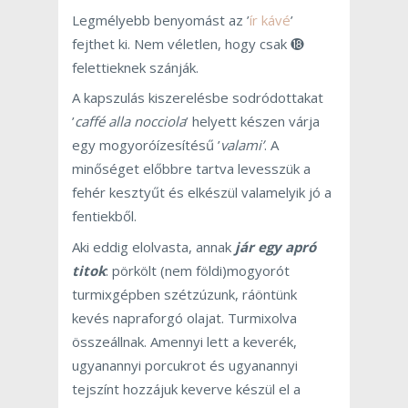
Legmélyebb benyomást az ’
ír kávé
’
fejthet ki. Nem véletlen, hogy csak ⓲
felettieknek szánják.
A kapszulás kiszerelésbe sodródottakat
’
caffé alla nocciola
’ helyett készen várja
egy mogyoróízesítésű ’
valami’
. A
minőséget előbbre tartva levesszük a
fehér kesztyűt és elkészül valamelyik jó a
fentiekből.
Aki eddig elolvasta, annak
jár egy apró
titok
: pörkölt (nem földi)mogyorót
turmixgépben szétzúzunk, ráöntünk
kevés napraforgó olajat. Turmixolva
összeállnak. Amennyi lett a keverék,
ugyanannyi porcukrot és ugyanannyi
tejszínt hozzájuk keverve készül el a