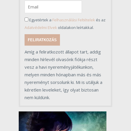
Egyetértek a
Felhasználási Feltételek
és az
Adatvédelmi Elvek
oldalakon leírtakkal.
FELIRATKOZÁS
Amíg a feliratkozott állapot tart, addig
minden hírlevél olvasónk fiókja részt
vesz a havi nyereményjátékunkon,
melyen minden hónapban más és más
nyereményt sorsolunk ki. Mi is utáljuk a
kéretlen leveleket, így olyat biztosan
nem küldünk.