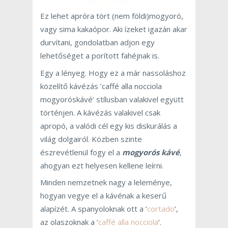
Ez lehet apróra tört (nem földi)mogyoró,
vagy sima kakaópor. Aki ízeket igazán akar
durvítani, gondolatban adjon egy
lehetőséget a porított fahéjnak is.
Egy a lényeg. Hogy ez a már nassoláshoz
közelítő kávézás ’caffé alla nocciola
mogyoróskávé’ stílusban valakivel együtt
történjen. A kávézás valakivel csak
apropó, a valódi cél egy kis diskurálás a
világ dolgairól. Közben szinte
észrevétlenül fogy el a
mogyorós kávé
,
ahogyan ezt helyesen kellene leírni.
Minden nemzetnek nagy a leleménye,
hogyan vegye el a kávénak a keserű
alapízét. A spanyoloknak ott a ’
cortado
’,
az olaszoknak a ’
caffé alla nocciola
’.