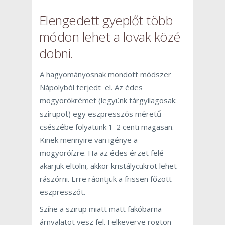
Elengedett gyeplőt több
módon lehet a lovak közé
dobni.
A hagyományosnak mondott módszer
Nápolyból terjedt el. Az édes
mogyorókrémet (legyünk tárgyilagosak:
szirupot) egy eszpresszós méretű
csészébe folyatunk 1-2 centi magasan.
Kinek mennyire van igénye a
mogyoróízre. Ha az édes érzet felé
akarjuk eltolni, akkor kristálycukrot lehet
rászórni. Erre ráöntjük a frissen főzött
eszpresszót.
Színe a szirup miatt matt fakóbarna
árnyalatot vesz fel. Felkeverve rögtön