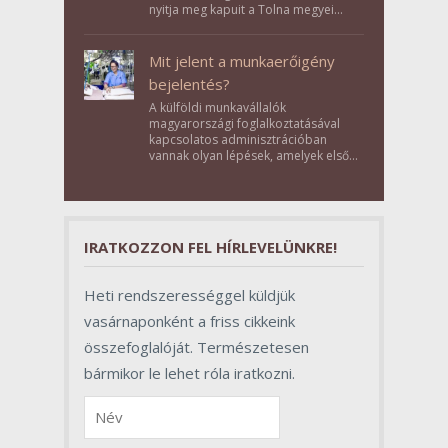
nyitja meg kapuit a Tolna megyei
Bikács-Kistápé Ligeten a Zichy Családi
Élménybirtok a mai napon.
Mit jelent a munkaerőigény
bejelentés?
A külföldi munkavállalók
magyarországi foglalkoztatásával
kapcsolatos adminisztrációban
vannak olyan lépések, amelyek első
pillantásra formalitásnak tűnnek,
valójában azonban meghatározó
szerepet töltenek be az egész
folyamat sikerében.
IRATKOZZON FEL HÍRLEVELÜNKRE!
Heti rendszerességgel küldjük
vasárnaponként a friss cikkeink
összefoglalóját. Természetesen
bármikor le lehet róla iratkozni.