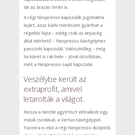
de az árazás terén is.
A régi Nespresso kapszulák jogoltalma
lejárt, azaz bárki merészen gyárthat a
régebbi fajta – eddig csak az anyacég
által elérhető – Nespresso kávégéphez
passzoló kapszulát. Valószínűleg – még
ha kávét is rak bele – jóval olcsóbban,
mint a Nespresso saját kapszulái.
Veszélybe került az
extraprofit, amivel
letarolták a világot.
Nosza a Nestlé agytröszt előrukkolt egy
másik csodával, a Vertuo kávégéppel.
Fazonra is elüt a régi Nespresso dizájntól,