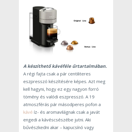
A készíthető kávéféle űrtartalmában.
A régi fajta csak a pár centiliteres
eszpresszó készítésére képes. Azt meg
kell hagyni, hogy ez egy nagyon forró
tömény és valódi eszpresszó. A 19
atmoszférás pár másodperes pofon a
kávé
íz- és aromavilágnak csak a javát
engedi a kávéscsészébe jutni. Aki
bűvészkedni akar – kapucsínó vagy