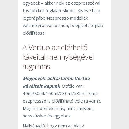
egyebek – akkor neki az eszpresszóval
tovább kell foglalatoskodni. Kivéve ha a
legdrágább Nespresso modellek
valamelyike van otthon, beépített tejhab
előállítással.
A Vertuo az elérhető
kávéital mennyiségével
rugalmas.
Megnövelt beltartalmú Vertuo
kávéitalt kapunk
. Ötféle van:
40ml/80ml/150ml/230ml/535ml. Sima
eszpresszó is előállítható vele (a 40ml).
Meg mindenféle más, mint amilyen a
hosszúkávé és egyebek.
Nyilvánvaló, hogy nem az olasz