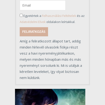
Egyetértek a
Felhasználási Feltételek
és az
Adatvédelmi Elvek
oldalakon leírtakkal.
FELIRATKOZÁS
Amíg a feliratkozott állapot tart, addig
minden hírlevél olvasónk fiókja részt
vesz a havi nyereményjátékunkon,
melyen minden hónapban más és más
nyereményt sorsolunk ki. Mi is utáljuk a
kéretlen leveleket, így olyat biztosan
nem küldünk.