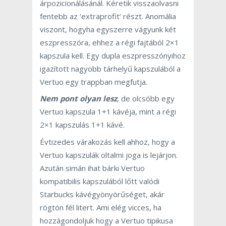
árpozicionálásánál. Kéretik visszaolvasni
fentebb az ’extraprofit’ részt. Anomália
viszont, hogyha egyszerre vágyunk két
eszpresszóra, ehhez a régi fajtából 2×1
kapszula kell. Egy dupla eszpresszónyihoz
igazított nagyobb tárhelyű kapszulából a
Vertuo egy trappban megfutja.
Nem pont olyan lesz
, de olcsóbb egy
Vertuo kapszula 1+1 kávéja, mint a régi
2×1 kapszulás 1+1 kávé.
Évtizedes várakozás kell ahhoz, hogy a
Vertuo kapszulák oltalmi joga is lejárjon.
Azután simán ihat bárki Vertuo
kompatibilis kapszulából lőtt valódi
Starbucks kávégyönyörűséget, akár
rögtön fél litert. Ami elég vicces, ha
hozzágondoljuk hogy a Vertuo tipikusa