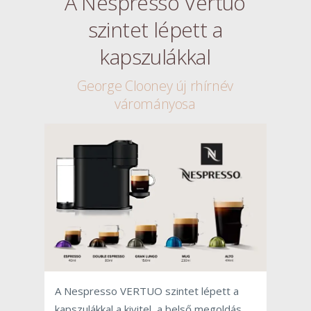
A Nespresso Vertuo
szintet lépett a
kapszulákkal
George Clooney új rhírnév
várományosa
A Nespresso VERTUO szintet lépett a
kapszulákkal a kivitel, a belső megoldás