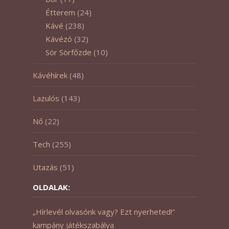
Étterem
(24)
Kávé
(238)
Kávézó
(32)
Sör Sörfőzde
(10)
Kávéhírek
(48)
Lazulós
(143)
Nő
(22)
Tech
(255)
Utazás
(51)
OLDALAK:
„Hírlevél olvasónk vagy? Ezt nyerheted!”
kampány játékszabálya