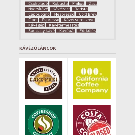
Csokoládé
Robusta
Philips
Zacc
Nyerskávé
Kávézacc
Barista
Cappuccino
Nespresso
Cold Brew
Cibet
Espresso
Kávécseresznye
Kávégép
Kávétermesztés
Specialty kávé
Kávébár
Pörkölés
KÁVÉZÓLÁNCOK