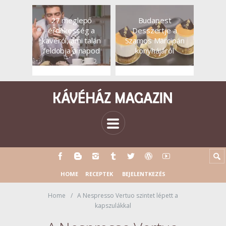
27 meglepő
Budapest
érdekesség a
Desszertje a
kávéról, ami talán
Szamos Marcipán
feldobja a napod
konyhájáról
HOME
RECEPTEK
BEJELENTKEZÉS
Home
A Nespresso Vertuo szintet lépett a
kapszulákkal