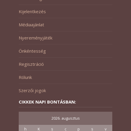
Kijelentkezés
Médiaajánlat
Nyereményjáték
Önkéntesség
Regisztráció
Rólunk
Szerzői jogok
CIKKEK NAPI BONTÁSBAN:
2026. augusztus
h
K
s
c
p
s
v