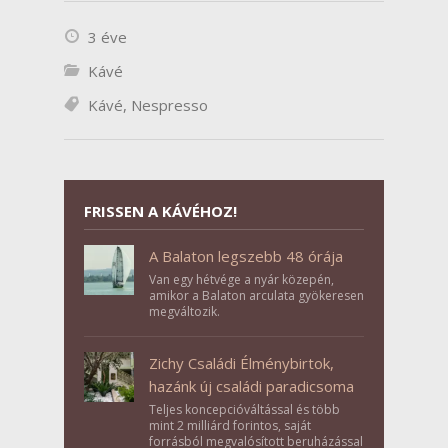
3 éve
Kávé
Kávé
,
Nespresso
FRISSEN A KÁVÉHOZ!
A Balaton legszebb 48 órája
Van egy hétvége a nyár közepén,
amikor a Balaton arculata gyökeresen
megváltozik.
Zichy Családi Élménybirtok,
hazánk új családi paradicsoma
Teljes koncepcióváltással és több
mint 2 milliárd forintos, saját
forrásból megvalósított beruházással