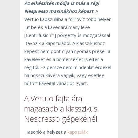
Az elkészítés módja is más a régi
Nespresso masinákhoz képest
. A
Vertuo kapszulába a forróvíz több helyen
jut be és a kávédarálmány leve
[Centrifusion™] pörgettyűs mozgatással
távozik a kapszulából. A klasszikushoz
képest nem pont olyan nyomás préseli a
kávélevet és a hőmérséklet is eltér a
régitől. Ez persze nem mindenkit érdekel
ha hosszúkávéra vágyik, vagy esetleg
hűtött kávéital variációt gyárt.
A Vertuo fajta ára
magasabb a klasszikus
Nespresso gépekénél.
Hasonló a helyzet a
kapszulák