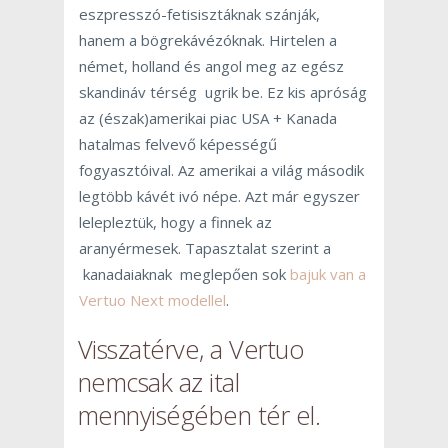
eszpresszó-fetisisztáknak szánják,
hanem a bögrekávézóknak. Hirtelen a
német, holland és angol meg az egész
skandináv térség ugrik be. Ez kis apróság
az (észak)amerikai piac USA + Kanada
hatalmas felvevő képességű
fogyasztóival. Az amerikai a világ második
legtöbb kávét ivó népe. Azt már egyszer
lelepleztük, hogy a finnek az
aranyérmesek. Tapasztalat szerint a
kanadaiaknak meglepően sok
bajuk van a
Vertuo Next modellel
.
Visszatérve, a Vertuo
nemcsak az ital
mennyiségében tér el.