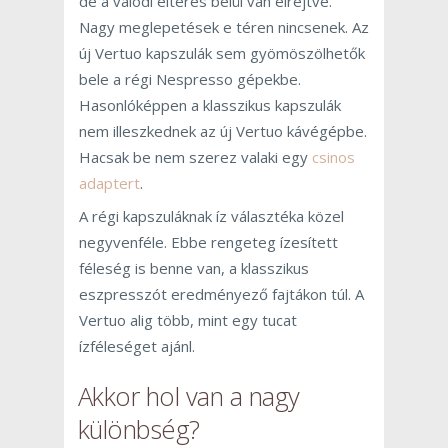
de a valódi eltérés belül van elrejtve.
Nagy meglepetések e téren nincsenek. Az
új Vertuo kapszulák sem gyömöszölhetők
bele a régi Nespresso gépekbe.
Hasonlóképpen a klasszikus kapszulák
nem illeszkednek az új Vertuo kávégépbe.
Hacsak be nem szerez valaki egy
csinos
adaptert
.
A régi kapszuláknak íz választéka közel
negyvenféle. Ebbe rengeteg ízesített
féleség is benne van, a klasszikus
eszpresszót eredményező fajtákon túl. A
Vertuo alig több, mint egy tucat
ízféleséget ajánl.
Akkor hol van a nagy
különbség?