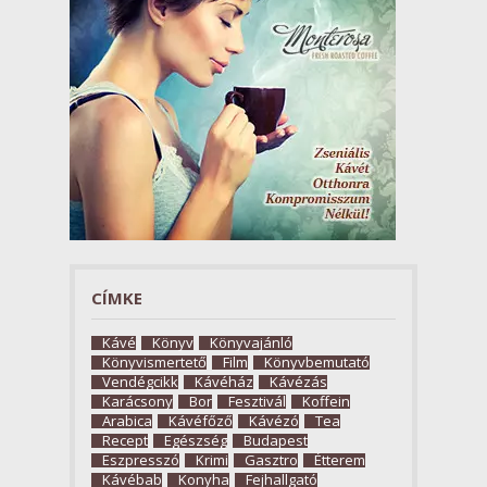
CÍMKE
Kávé
Könyv
Könyvajánló
Könyvismertető
Film
Könyvbemutató
Vendégcikk
Kávéház
Kávézás
Karácsony
Bor
Fesztivál
Koffein
Arabica
Kávéfőző
Kávézó
Tea
Recept
Egészség
Budapest
Eszpresszó
Krimi
Gasztro
Étterem
Kávébab
Konyha
Fejhallgató