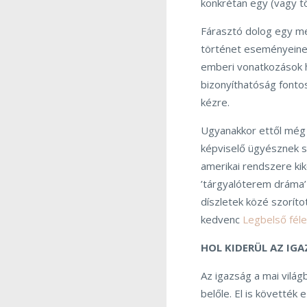
konkrétan egy (vagy tö
Fárasztó dolog egy me
történet eseményeinek
emberi vonatkozások h
bizonyíthatóság fontos,
kézre.
Ugyanakkor ettől még
képviselő ügyésznek s
amerikai rendszere kikö
’tárgyalóterem dráma’ 
díszletek közé szoríto
kedvenc
Legbelső fél
HOL KIDERÜL AZ IG
Az igazság a mai vilá
belőle. El is követték e