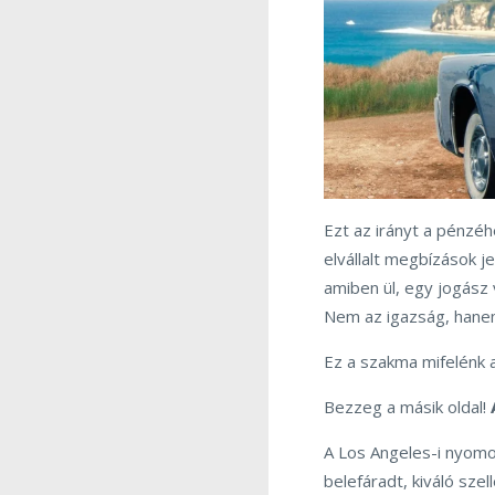
Ezt az irányt a pénzé
elvállalt megbízások j
amiben ül, egy jogász 
Nem az igazság, hanem
Ez a szakma mifelénk 
Bezzeg a másik oldal!
A Los Angeles-i nyomo
belefáradt, kiváló sz