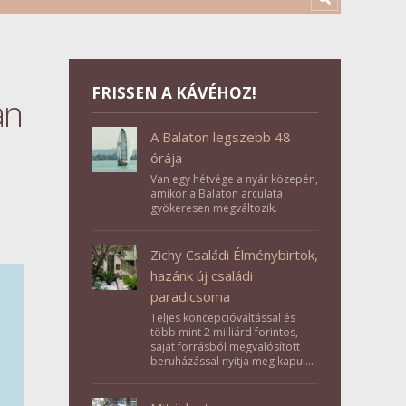
FRISSEN A KÁVÉHOZ!
an
A Balaton legszebb 48
órája
Van egy hétvége a nyár közepén,
amikor a Balaton arculata
gyökeresen megváltozik.
Zichy Családi Élménybirtok,
hazánk új családi
paradicsoma
Teljes koncepcióváltással és
több mint 2 milliárd forintos,
saját forrásból megvalósított
beruházással nyitja meg kapuit a
Tolna megyei Bikács-Kistápé
Ligeten a Zichy Családi
Élménybirtok a mai napon.