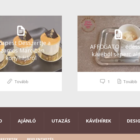
apest Desszertje a
AFFOGATO – édes
Szamos Marcipán
kávéból seperc ala
konyhájáról
Tovább
1
Tovább
O
AJÁNLÓ
UTAZÁS
KÁVÉHÍREK
DESI
RECEPTEK
BEJELENTKEZÉS