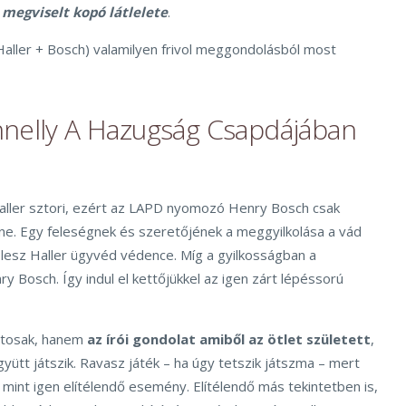
s
megviselt kopó látlelete
.
Haller + Bosch) valamilyen frivol meggondolásból most
nelly A Hazugság Csapdájában
aller sztori, ezért az LAPD nyomozó Henry Bosch csak
ne. Egy feleségnek és szeretőjének a meggyilkolása a vád
 lesz Haller ügyvéd védence. Míg a gyilkosságban a
 Bosch. Így indul el kettőjükkel az igen zárt lépéssorú
ntosak, hanem
az írói gondolat amiből az ötlet született
,
ütt játszik. Ravasz játék – ha úgy tetszik játszma – mert
mint igen elítélendő esemény. Elítélendő más tekintetben is,