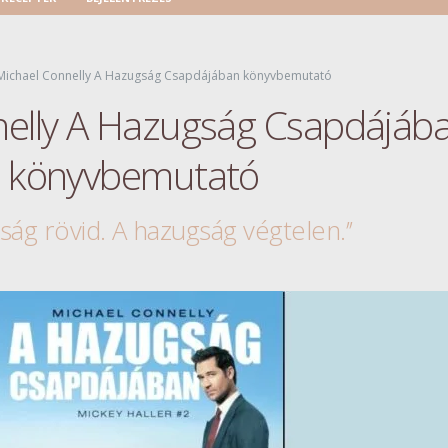
Michael Connelly A Hazugság Csapdájában könyvbemutató
nelly A Hazugság Csapdájáb
könyvbemutató
zság rövid. A hazugság végtelen.’’