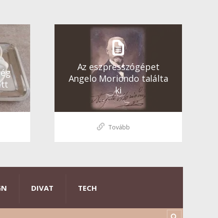
Az eszpresszógépet
ség
Angelo Moriondo találta
tt
ki
Tovább
GN
DIVAT
TECH