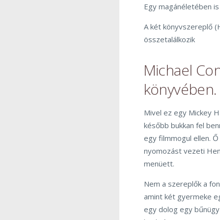
Egy magánéletében i
A két könyvszereplő (
összetalálkozik
Michael Con
könyvében.
Mivel ez egy Mickey H
később bukkan fel ben
egy filmmogul ellen. Ő
nyomozást vezeti Henry
menüett.
Nem a szereplők a fo
amint két gyermeke egy
egy dolog egy bűnügy 