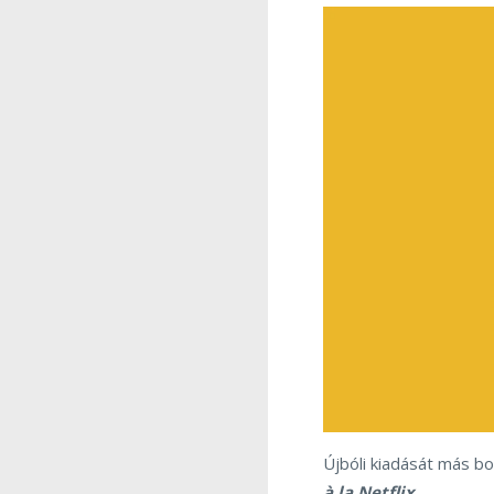
Újbóli kiadását más bo
à la Netflix
.