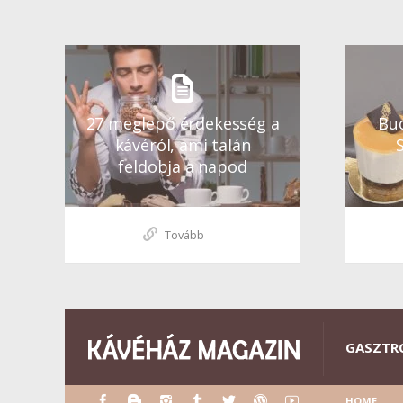
27 meglepő érdekesség a
Bud
kávéról, ami talán
feldobja a napod
Tovább
GASZTR
HOME