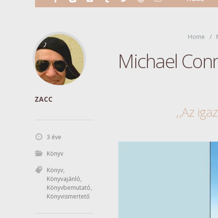
Home
Michael Con
ZACC
,,Az iga
3 éve
Könyv
Könyv
,
Könyvajánló
,
Könyvbemutató
,
Könyvismertető