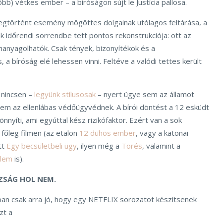
bb) vétkes ember – a bíróságon sújt le Justícia pallosa.
gtörtént esemény mögöttes dolgainak utólagos feltárása, a
 időrendi sorrendbe tett pontos rekonstrukciója: ott az
anyagolhatók. Csak tények, bizonyítékok és a
 a bíróság elé lehessen vinni. Feltéve a valódi tettes került
 nincsen –
legyünk stílusosak
– nyert ügye sem az államot
em az ellenlábas védőügyvédnek. A bírói döntést a 12 esküdt
nnyíti, ami egyúttal kész rizikófaktor. Ezért van a sok
főleg filmen (az etalon
12 dühös ember
, vagy a katonai
tt
Egy becsületbeli ügy
, ilyen még a
Törés
, valamint a
elem
is).
AZSÁG HOL NEM.
gban csak arra jó, hogy egy NETFLIX sorozatot készítsenek
zt a