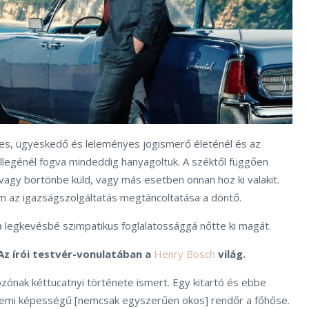
hes, ügyeskedő és leleményes jogismerő életénél és az
ellegénél fogva mindeddig hanyagoltuk. A széktől függően
vagy börtönbe küld, vagy más esetben onnan hoz ki valakit.
 az igazságszolgáltatás megtáncoltatása a döntő.
a legkevésbé szimpatikus foglalatossággá nőtte ki magát.
Az írói testvér-vonulatában a
Henry Bosch
világ.
zónak kéttucatnyi története ismert. Egy kitartó és ebbe
ellemi képességű [nemcsak egyszerűen okos] rendőr a főhőse.