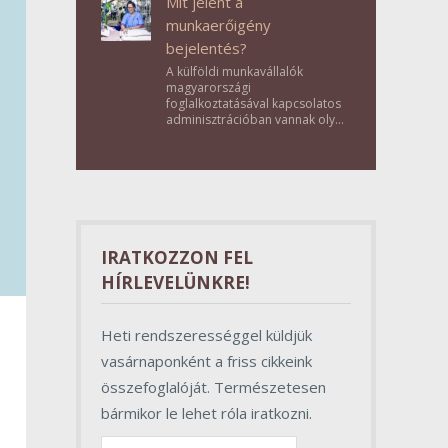
Mit jelent a
munkaerőigény
bejelentés?
A külföldi munkavállalók
magyarországi
foglalkoztatásával kapcsolatos
adminisztrációban vannak olyan
lépések, amelyek első
pillantásra formalitásnak tűnnek,
valójában azonban
meghatározó szerepet töltenek
be az egész folyamat sikerében.
IRATKOZZON FEL
HÍRLEVELÜNKRE!
Heti rendszerességgel küldjük
vasárnaponként a friss cikkeink
összefoglalóját. Természetesen
bármikor le lehet róla iratkozni.