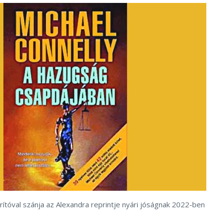
rítóval szánja az Alexandra reprintje nyári jóságnak 2022-ben