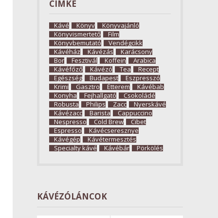
CÍMKE
Kávé
Könyv
Könyvajánló
Könyvismertető
Film
Könyvbemutató
Vendégcikk
Kávéház
Kávézás
Karácsony
Bor
Fesztivál
Koffein
Arabica
Kávéfőző
Kávézó
Tea
Recept
Egészség
Budapest
Eszpresszó
Krimi
Gasztro
Étterem
Kávébab
Konyha
Fejhallgató
Csokoládé
Robusta
Philips
Zacc
Nyerskávé
Kávézacc
Barista
Cappuccino
Nespresso
Cold Brew
Cibet
Espresso
Kávécseresznye
Kávégép
Kávétermesztés
Specialty kávé
Kávébár
Pörkölés
KÁVÉZÓLÁNCOK