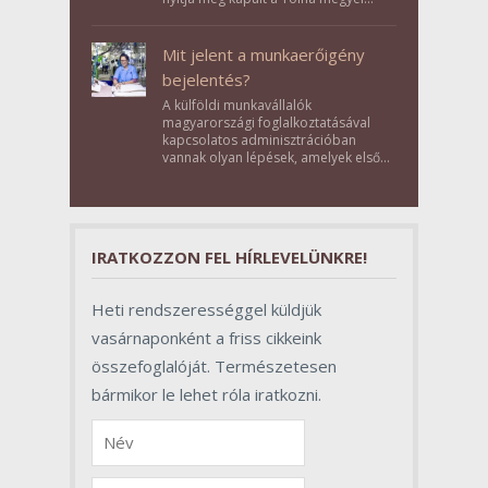
Bikács-Kistápé Ligeten a Zichy Családi
Élménybirtok a mai napon.
Mit jelent a munkaerőigény
bejelentés?
A külföldi munkavállalók
magyarországi foglalkoztatásával
kapcsolatos adminisztrációban
vannak olyan lépések, amelyek első
pillantásra formalitásnak tűnnek,
valójában azonban meghatározó
szerepet töltenek be az egész
folyamat sikerében.
IRATKOZZON FEL HÍRLEVELÜNKRE!
Heti rendszerességgel küldjük
vasárnaponként a friss cikkeink
összefoglalóját. Természetesen
bármikor le lehet róla iratkozni.