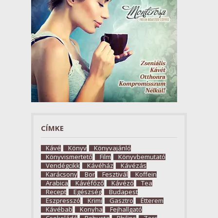
CÍMKE
Kávé
Könyv
Könyvajánló
Könyvismertető
Film
Könyvbemutató
Vendégcikk
Kávéház
Kávézás
Karácsony
Bor
Fesztivál
Koffein
Arabica
Kávéfőző
Kávézó
Tea
Recept
Egészség
Budapest
Eszpresszó
Krimi
Gasztro
Étterem
Kávébab
Konyha
Fejhallgató
Csokoládé
Robusta
Philips
Zacc