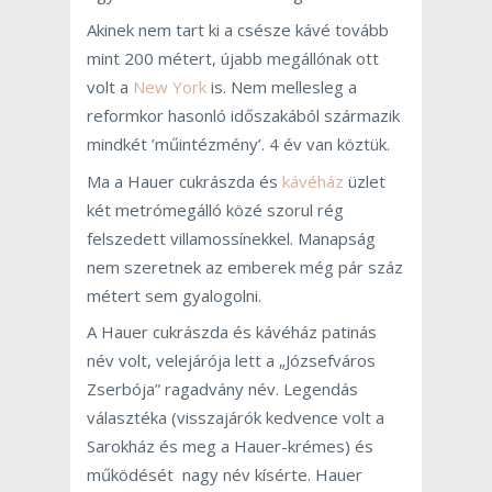
Akinek nem tart ki a csésze kávé tovább
mint 200 métert, újabb megállónak ott
volt a
New York
is. Nem mellesleg a
reformkor hasonló időszakából származik
mindkét ’műintézmény’. 4 év van köztük.
Ma a Hauer cukrászda és
kávéház
üzlet
két metrómegálló közé szorul rég
felszedett villamossínekkel. Manapság
nem szeretnek az emberek még pár száz
métert sem gyalogolni.
A Hauer cukrászda és kávéház patinás
név volt, velejárója lett a „Józsefváros
Zserbója” ragadvány név. Legendás
választéka (visszajárók kedvence volt a
Sarokház és meg a Hauer-krémes) és
működését nagy név kísérte. Hauer