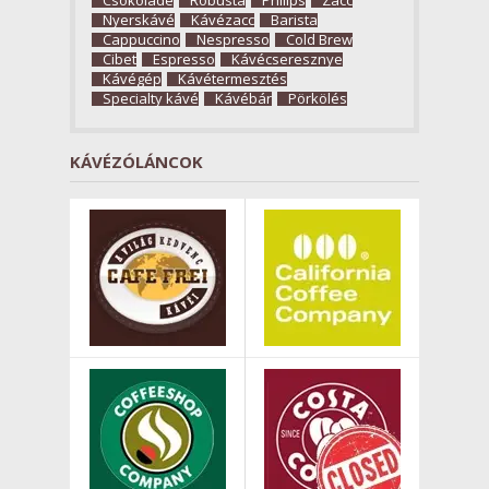
Nyerskávé
Kávézacc
Barista
Cappuccino
Nespresso
Cold Brew
Cibet
Espresso
Kávécseresznye
Kávégép
Kávétermesztés
Specialty kávé
Kávébár
Pörkölés
KÁVÉZÓLÁNCOK