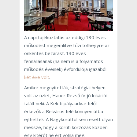
A napi tájékoztatás az eddigi 130 éves
működést megemlítve tűzi tollhegyre az
önkéntes bezárást. 130 éves
fennállásának (ha nem is a folyamatos
működés éveinek) évfordulója igazából
két éve volt
.
Amikor megnyitották, stratégiai helyen
volt az üzlet, Hauer Rezső úr jó lokációt
talált neki. A Keleti pályaudvar felől
érkezők a Belváros felé könnyen útba
ejthették. A Nagykörúttól sem esett olyan
messze, hogy a körúti korzózás közben
egy kitérőt ne ért volna meg.