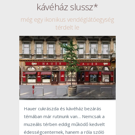
kávéház slussz*
még egy ikonikus vendéglátóegység
térdelt le
Hauer cukrászda és kávéház bezárás
témában már rutinunk van… Nemcsak a
muzeális térben eddig működő kedvelt
édességcenternek, hanem a róla szóló