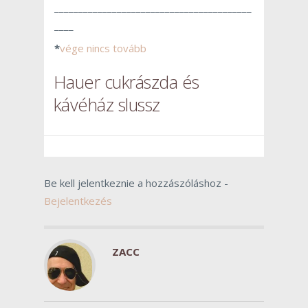
_________________________________________
____
*
vége nincs tovább
Hauer cukrászda és
kávéház slussz
Be kell jelentkeznie a hozzászóláshoz -
Bejelentkezés
ZACC