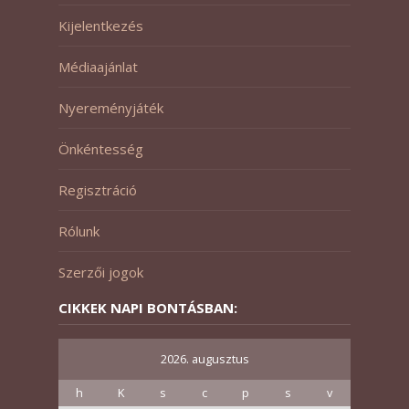
Kijelentkezés
Médiaajánlat
Nyereményjáték
Önkéntesség
Regisztráció
Rólunk
Szerzői jogok
CIKKEK NAPI BONTÁSBAN:
2026. augusztus
h
K
s
c
p
s
v