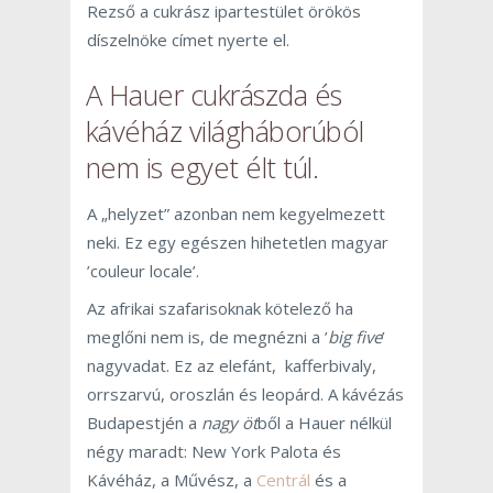
Rezső a cukrász ipartestület örökös
díszelnöke címet nyerte el.
A Hauer cukrászda és
kávéház világháborúból
nem is egyet élt túl.
A „helyzet” azonban nem kegyelmezett
neki. Ez egy egészen hihetetlen magyar
’couleur locale’.
Az afrikai szafarisoknak kötelező ha
meglőni nem is, de megnézni a ’
big five
’
nagyvadat. Ez az elefánt, kafferbivaly,
orrszarvú, oroszlán és leopárd. A kávézás
Budapestjén a
nagy öt
ből a Hauer nélkül
négy maradt: New York Palota és
Kávéház, a Művész, a
Centrál
és a