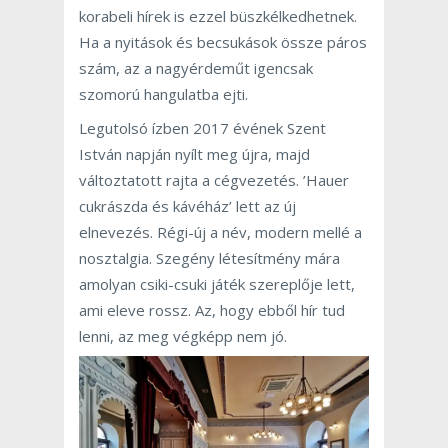
korabeli hírek is ezzel büszkélkedhetnek.
Ha a nyitások és becsukások össze páros
szám, az a nagyérdeműt igencsak
szomorú hangulatba ejti.
Legutolsó ízben 2017 évének Szent
István napján nyílt meg újra, majd
változtatott rajta a cégvezetés. ’Hauer
cukrászda és kávéház’ lett az új
elnevezés. Régi-új a név, modern mellé a
nosztalgia. Szegény létesítmény mára
amolyan csiki-csuki játék szereplője lett,
ami eleve rossz. Az, hogy ebből hír tud
lenni, az meg végképp nem jó.