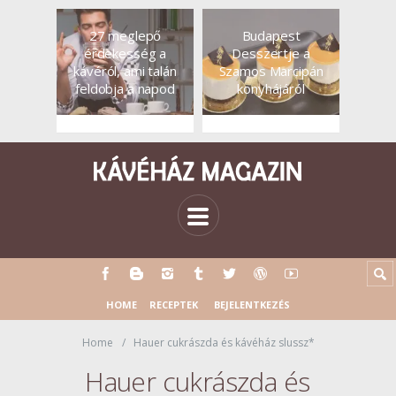
27 meglepő
Budapest
érdekesség a
Desszertje a
kávéról, ami talán
Szamos Marcipán
feldobja a napod
konyhájáról
HOME
RECEPTEK
BEJELENTKEZÉS
Home
Hauer cukrászda és kávéház slussz*
Hauer cukrászda és