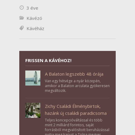
3 éve
Kávézó
Kávéház
FRISSEN A KÁVÉHOZ!
A Balaton legszebb 48 órája
Van egy hétvége a nyár közepén,
amikor a Balaton arculata gyökeresen
megváltozik.
Zichy Családi Élménybirtok,
hazánk új családi paradicsoma
Teljes koncepcióváltással és több
mint 2 milliárd forintos, saját
forrásból megvalósított beruházással
nyitja meg kapuit a Tolna megyei