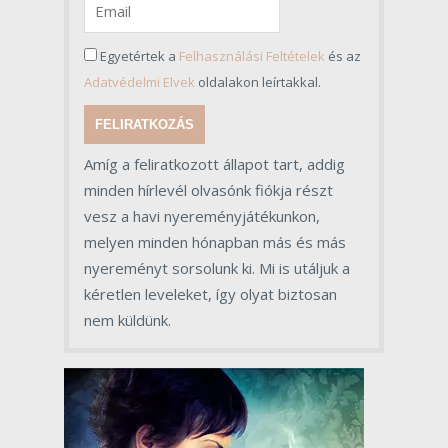
Egyetértek a
Felhasználási Feltételek
és az
Adatvédelmi Elvek
oldalakon leírtakkal.
FELIRATKOZÁS
Amíg a feliratkozott állapot tart, addig
minden hírlevél olvasónk fiókja részt
vesz a havi nyereményjátékunkon,
melyen minden hónapban más és más
nyereményt sorsolunk ki. Mi is utáljuk a
kéretlen leveleket, így olyat biztosan
nem küldünk.