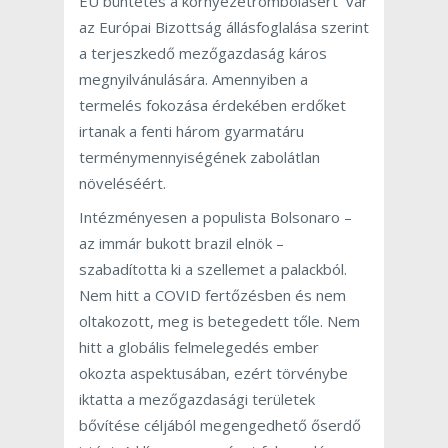
EU büntetés a környezetrombolásért vár
az Európai Bizottság állásfoglalása szerint
a terjeszkedő mezőgazdaság káros
megnyilvánulására. Amennyiben a
termelés fokozása érdekében erdőket
irtanak a fenti három gyarmatáru
terménymennyiségének zabolátlan
növeléséért.
Intézményesen a populista Bolsonaro –
az immár bukott brazil elnök –
szabadította ki a szellemet a palackból.
Nem hitt a COVID fertőzésben és nem
oltakozott, meg is betegedett tőle. Nem
hitt a globális felmelegedés ember
okozta aspektusában, ezért törvénybe
iktatta a mezőgazdasági területek
bővítése céljából megengedhető őserdő