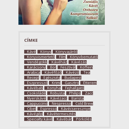
CÍMKE
Kávé
Könyv
Könyvajánló
Könyvismertető
Film
Könyvbemutató
Vendégcikk
Kávéház
Kávézás
Karácsony
Bor
Fesztivál
Koffein
Arabica
Kávéfőző
Kávézó
Tea
Recept
Egészség
Budapest
Eszpresszó
Krimi
Gasztro
Étterem
Kávébab
Konyha
Fejhallgató
Csokoládé
Robusta
Philips
Zacc
Nyerskávé
Kávézacc
Barista
Cappuccino
Nespresso
Cold Brew
Cibet
Espresso
Kávécseresznye
Kávégép
Kávétermesztés
Specialty kávé
Kávébár
Pörkölés