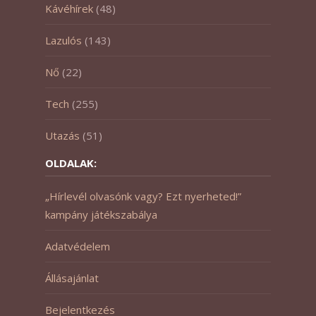
Kávéhírek
(48)
Lazulós
(143)
Nő
(22)
Tech
(255)
Utazás
(51)
OLDALAK:
„Hírlevél olvasónk vagy? Ezt nyerheted!”
kampány játékszabálya
Adatvédelem
Állásajánlat
Bejelentkezés