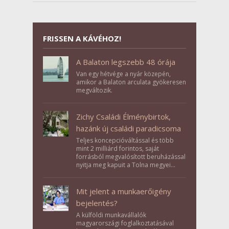
FRISSEN A KÁVÉHOZ!
A Balaton legszebb 48 órája
Van egy hétvége a nyár közepén,
amikor a Balaton arculata gyökeresen
megváltozik.
Zichy Családi Élménybirtok,
hazánk új családi paradicsoma
Teljes koncepcióváltással és több
mint 2 milliárd forintos, saját
forrásból megvalósított beruházással
nyitja meg kapuit a Tolna megyei
Bikács-Kistápé Ligeten a Zichy Családi
Élménybirtok a mai napon.
Mit jelent a munkaerőigény
bejelentés?
A külföldi munkavállalók
magyarországi foglalkoztatásával