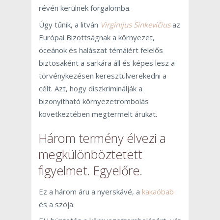
révén kerülnek forgalomba.
Úgy tűnik, a litván
Virginijus Sinkevičius
az
Európai Bizottságnak a környezet,
óceánok és halászat témáiért felelős
biztosaként a sarkára áll és képes lesz a
törvénykezésen keresztülverekedni a
célt. Azt, hogy diszkriminálják a
bizonyítható környezetrombolás
következtében megtermelt árukat.
Három termény élvezi a
megkülönböztetett
figyelmet. Egyelőre.
Ez a három áru a nyerskávé, a
kakaóbab
és a szója.