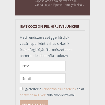
kapcsolatos adminisztrációban
vannak olyan lépések, amelyek első
pillantásra formalitásnak tűnnek,
valójában azonban meghatározó
szerepet töltenek be az egész
folyamat sikerében.
IRATKOZZON FEL HÍRLEVELÜNKRE!
Heti rendszerességgel küldjük
vasárnaponként a friss cikkeink
összefoglalóját. Természetesen
bármikor le lehet róla iratkozni.
Egyetértek a
Felhasználási Feltételek
és az
Adatvédelmi Elvek
oldalakon leírtakkal.
FELIRATKOZÁS