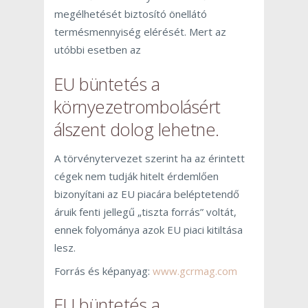
megélhetését biztosító önellátó
termésmennyiség elérését. Mert az
utóbbi esetben az
EU büntetés a
környezetrombolásért
álszent dolog lehetne.
A törvénytervezet szerint ha az érintett
cégek nem tudják hitelt érdemlően
bizonyítani az EU piacára beléptetendő
áruik fenti jellegű „tiszta forrás” voltát,
ennek folyománya azok EU piaci kitiltása
lesz.
Forrás és képanyag:
www.gcrmag.com
EU büntetés a