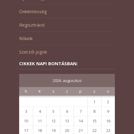
Önkéntesség
Regisztráció
Rólunk
Szerzői jogok
CIKKEK NAPI BONTÁSBAN:
2026. augusztus
h
K
s
c
p
s
v
1
2
3
4
5
6
7
8
9
10
11
12
13
14
15
16
17
18
19
20
21
22
23