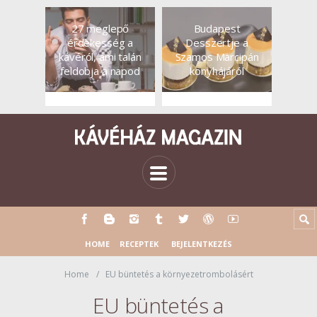
27 meglepő
Budapest
érdekesség a
Desszertje a
kávéról, ami talán
Szamos Marcipán
feldobja a napod
konyhájáról
HOME
RECEPTEK
BEJELENTKEZÉS
Home
EU büntetés a környezetrombolásért
EU büntetés a