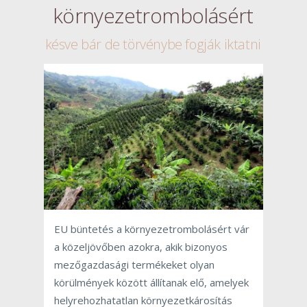
környezetrombolásért
késve bár de törvénybe fogják iktatni
EU büntetés a környezetrombolásért vár
a közeljövőben azokra, akik bizonyos
mezőgazdasági termékeket olyan
körülmények között állítanak elő, amelyek
helyrehozhatatlan környezetkárosítás