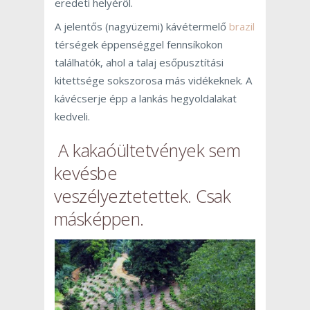
eredeti helyéről.
A jelentős (nagyüzemi) kávétermelő
brazil
térségek éppenséggel fennsíkokon
találhatók, ahol a talaj esőpusztítási
kitettsége sokszorosa más vidékeknek. A
kávécserje épp a lankás hegyoldalakat
kedveli.
A kakaóültetvények sem
kevésbe
veszélyeztetettek. Csak
másképpen.