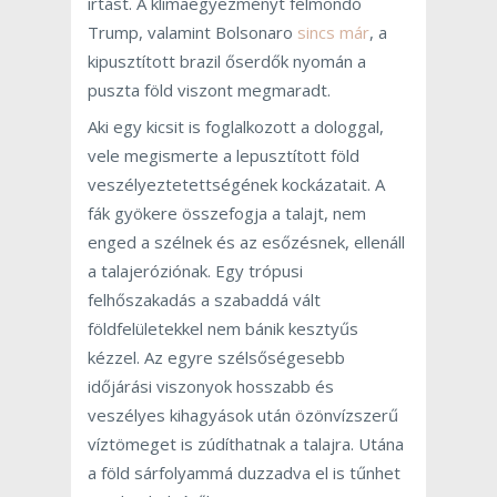
irtást. A klímaegyezményt felmondó
Trump, valamint Bolsonaro
sincs már
, a
kipusztított brazil őserdők nyomán a
puszta föld viszont megmaradt.
Aki egy kicsit is foglalkozott a dologgal,
vele megismerte a lepusztított föld
veszélyeztetettségének kockázatait. A
fák gyökere összefogja a talajt, nem
enged a szélnek és az esőzésnek, ellenáll
a talajeróziónak. Egy trópusi
felhőszakadás a szabaddá vált
földfelületekkel nem bánik kesztyűs
kézzel. Az egyre szélsőségesebb
időjárási viszonyok hosszabb és
veszélyes kihagyások után özönvízszerű
víztömeget is zúdíthatnak a talajra. Utána
a föld sárfolyammá duzzadva el is tűnhet