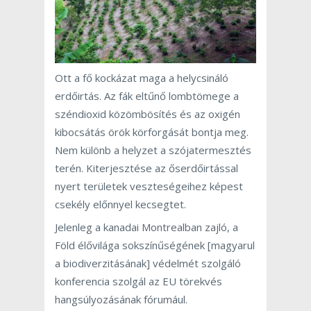
Ott a fő kockázat maga a helycsináló
erdőirtás. Az fák eltűnő lombtömege a
széndioxid közömbösítés és az oxigén
kibocsátás örök körforgását bontja meg.
Nem különb a helyzet a szójatermesztés
terén. Kiterjesztése az őserdőirtással
nyert területek veszteségeihez képest
csekély előnnyel kecsegtet.
Jelenleg a kanadai Montrealban zajló, a
Föld élővilága sokszínűségének [magyarul
a biodiverzitásának] védelmét szolgáló
konferencia szolgál az EU törekvés
hangsúlyozásának fórumául.