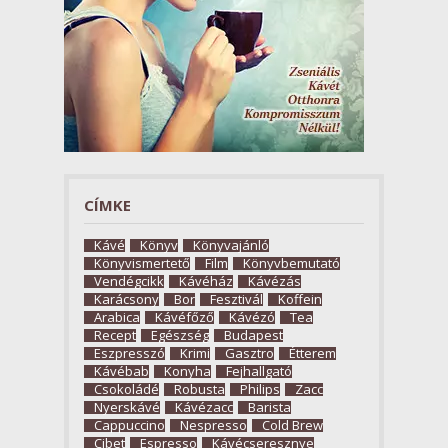
CÍMKE
Kávé
Könyv
Könyvajánló
Könyvismertető
Film
Könyvbemutató
Vendégcikk
Kávéház
Kávézás
Karácsony
Bor
Fesztivál
Koffein
Arabica
Kávéfőző
Kávézó
Tea
Recept
Egészség
Budapest
Eszpresszó
Krimi
Gasztro
Étterem
Kávébab
Konyha
Fejhallgató
Csokoládé
Robusta
Philips
Zacc
Nyerskávé
Kávézacc
Barista
Cappuccino
Nespresso
Cold Brew
Cibet
Espresso
Kávécseresznye