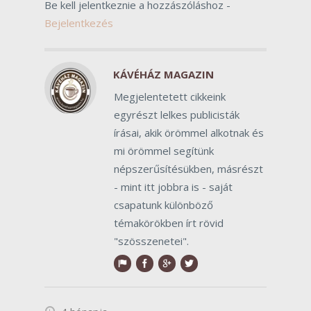
Be kell jelentkeznie a hozzászóláshoz -
Bejelentkezés
KÁVÉHÁZ MAGAZIN
Megjelentetett cikkeink
egyrészt lelkes publicisták
írásai, akik örömmel alkotnak és
mi örömmel segítünk
népszerűsítésükben, másrészt
- mint itt jobbra is - saját
csapatunk különböző
témakörökben írt rövid
"szösszenetei".