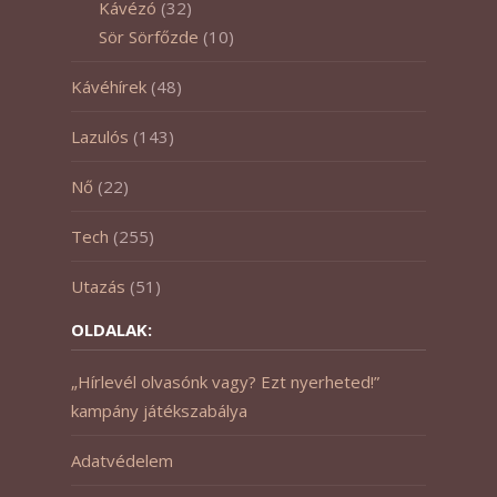
Kávézó
(32)
Sör Sörfőzde
(10)
Kávéhírek
(48)
Lazulós
(143)
Nő
(22)
Tech
(255)
Utazás
(51)
OLDALAK:
„Hírlevél olvasónk vagy? Ezt nyerheted!”
kampány játékszabálya
Adatvédelem