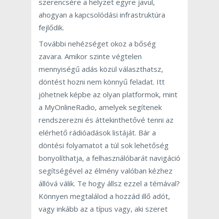
szerencsére a helyzet egyre javul,
ahogyan a kapcsolódási infrastruktúra
fejlődik.
További nehézséget okoz a bőség
zavara. Amikor szinte végtelen
mennyiségű adás közül választhatsz,
döntést hozni nem könnyű feladat. Itt
jöhetnek képbe az olyan platformok, mint
a MyOnlineRadio, amelyek segítenek
rendszerezni és áttekinthetővé tenni az
elérhető rádióadások listáját. Bár a
döntési folyamatot a túl sok lehetőség
bonyolíthatja, a felhasználóbarát navigáció
segítségével az élmény valóban kézhez
állóvá válik. Te hogy állsz ezzel a témával?
Könnyen megtalálod a hozzád illő adót,
vagy inkább az a típus vagy, aki szeret