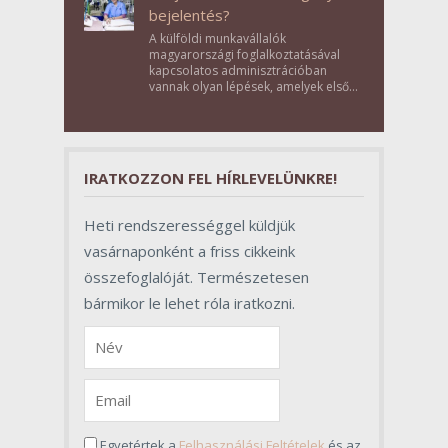
bejelentés?
A külföldi munkavállalók
magyarországi foglalkoztatásával
kapcsolatos adminisztrációban
vannak olyan lépések, amelyek első
pillantásra formalitásnak tűnnek,
valójában azonban meghatározó
szerepet töltenek be az egész
folyamat sikerében.
IRATKOZZON FEL HÍRLEVELÜNKRE!
Heti rendszerességgel küldjük
vasárnaponként a friss cikkeink
összefoglalóját. Természetesen
bármikor le lehet róla iratkozni.
Egyetértek a
Felhasználási Feltételek
és az