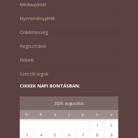
Médiaajánlat
Nyereményjáték
Önkéntesség
Regisztráció
Rólunk
Szerzői jogok
CIKKEK NAPI BONTÁSBAN:
2026. augusztus
h
K
s
c
p
s
v
1
2
3
4
5
6
7
8
9