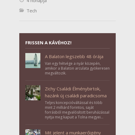
4 hónapja
Tech
FRISSEN A KÁVÉHOZ!
A Balaton legszebb 48 órája
Van egy hétvége a nyár közepén,
amikor a Balaton arculata gyökeresen
megváltozik.
Zichy Családi Élménybirtok,
hazánk új családi paradicsoma
Teljes koncepcióváltással és több
mint 2 milliárd forintos, saját
forrásból megvalósított beruházással
nyitja meg kapuit a Tolna megyei
Bikács-Kistápé Ligeten a Zichy Családi
Élménybirtok a mai napon.
Mit jelent a munkaerőigény