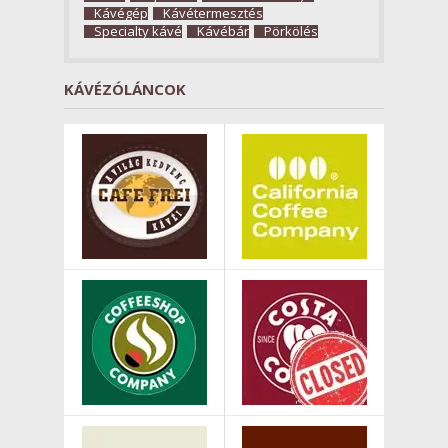
Kávégép
Kávétermesztés
Specialty kávé
Kávébár
Pörkölés
KÁVÉZÓLÁNCOK