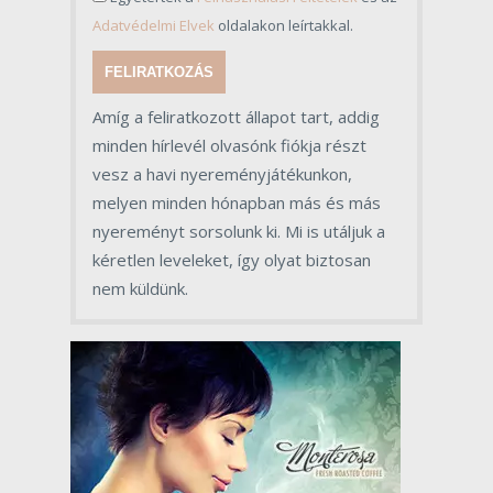
Adatvédelmi Elvek
oldalakon leírtakkal.
FELIRATKOZÁS
Amíg a feliratkozott állapot tart, addig
minden hírlevél olvasónk fiókja részt
vesz a havi nyereményjátékunkon,
melyen minden hónapban más és más
nyereményt sorsolunk ki. Mi is utáljuk a
kéretlen leveleket, így olyat biztosan
nem küldünk.