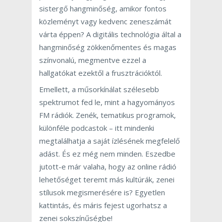
sistergő hangminőség, amikor fontos
közleményt vagy kedvenc zeneszámát
várta éppen? A digitális technológia által a
hangminőség zökkenőmentes és magas
színvonalú, megmentve ezzel a
hallgatókat ezektől a frusztrációktól.
Emellett, a műsorkínálat szélesebb
spektrumot fed le, mint a hagyományos
FM rádiók. Zenék, tematikus programok,
különféle podcastok – itt mindenki
megtalálhatja a saját ízlésének megfelelő
adást. És ez még nem minden. Eszedbe
jutott-e már valaha, hogy az online rádió
lehetőséget teremt más kultúrák, zenei
stílusok megismerésére is? Egyetlen
kattintás, és máris fejest ugorhatsz a
zenei sokszínűségbe!