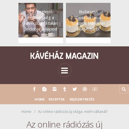
27 meglepő
Budapest
érdekesség a
Desszertje a
kávéról, ami talán
Szamos Marcipán
feldobja a napod
konyhájáról
HOME
RECEPTEK
BEJELENTKEZÉS
Home
Az online rádiózás új világa: miért váltanál?
Az online rádiózás új