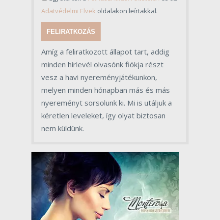
Adatvédelmi Elvek
oldalakon leírtakkal.
FELIRATKOZÁS
Amíg a feliratkozott állapot tart, addig
minden hírlevél olvasónk fiókja részt
vesz a havi nyereményjátékunkon,
melyen minden hónapban más és más
nyereményt sorsolunk ki. Mi is utáljuk a
kéretlen leveleket, így olyat biztosan
nem küldünk.