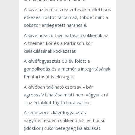
A kávé az értékes összetevők mellett sok
étkezési rostot tartalmaz, többet mint a
sokszor emlegetett narancslé.
A kávé hosszú távú hatásai csökkentik az
Alzheimer-kór és a Parkinson-kór
kialakulásának kockázatát.
A kávéfogyasztás 60 év fölött a
gondolkodás és a memória integritásának
fenntartását is elősegíti.
A kávéban található csersav – bár
agresszív ízhatása miatt nem vágyunk rá
– az érfalakat tágító hatással bír.
A rendszeres kávéfogyasztás
nagymértékben csökkenti a 2-es típusú
(időskori) cukorbetegség kialakulását.