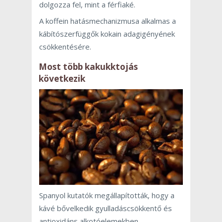
dolgozza fel, mint a férfiaké.
A koffein hatásmechanizmusa alkalmas a
kábítószerfüggők kokain adagigényének
csökkentésére.
Most több kakukktojás
következik
Spanyol kutatók megállapították, hogy a
kávé bővelkedik gyulladáscsökkentő és
antioxidáns alkotóelemekben.