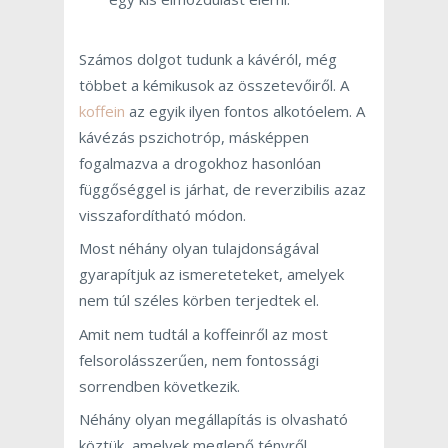
Számos dolgot tudunk a kávéról, még
többet a kémikusok az összetevőiről. A
koffein
az egyik ilyen fontos alkotóelem. A
kávézás pszichotróp, másképpen
fogalmazva a drogokhoz hasonlóan
függőséggel is járhat, de reverzibilis azaz
visszafordítható módon.
Most néhány olyan tulajdonságával
gyarapítjuk az ismereteteket, amelyek
nem túl széles körben terjedtek el.
Amit nem tudtál a koffeinről az most
felsorolásszerűen, nem fontossági
sorrendben következik.
Néhány olyan megállapítás is olvasható
köztük, amelyek meglepő tényről