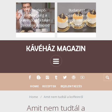
27 meglepő
Budapest
érdekesség a
Desszertje a
kávéról, ami talán
Szamos Marcipán
feldobja a napod
konyhájáról
HOME
RECEPTEK
BEJELENTKEZÉS
Home
Amit nem tudtál a koffeinről
Amit nem tudtál a