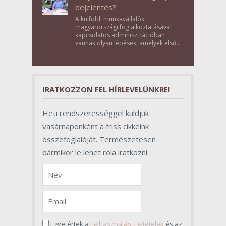
bejelentés?
A külföldi munkavállalók
magyarországi foglalkoztatásával
kapcsolatos adminisztrációban
vannak olyan lépések, amelyek első
pillantásra formalitásnak tűnnek,
valójában azonban meghatározó
szerepet töltenek be az egész
folyamat sikerében.
IRATKOZZON FEL HÍRLEVELÜNKRE!
Heti rendszerességgel küldjük
vasárnaponként a friss cikkeink
összefoglalóját. Természetesen
bármikor le lehet róla iratkozni.
Egyetértek a
Felhasználási Feltételek
és az