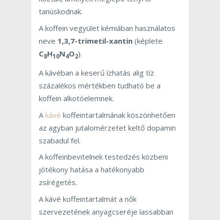
tanúskodnak.
A koffein vegyület kémiában használatos
neve
1,3,7-trimetil-xantin
(képlete
C
H
N
O
).
8
10
4
2
A kávéban a keserű ízhatás alig tíz
százalékos mértékben tudható be a
koffein alkotóelemnek.
A
kávé
koffeintartalmának köszönhetően
az agyban jutalomérzetet keltő dopamin
szabadul fel.
A koffeinbevitelnek testedzés közbeni
jótékony hatása a hatékonyabb
zsírégetés.
A kávé koffeintartalmát a nők
szervezetének anyagcseréje lassabban