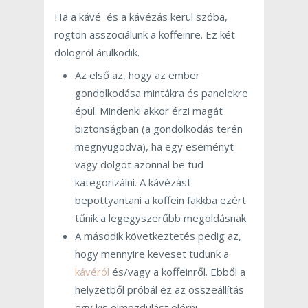
Ha a kávé és a kávézás kerül szóba,
rögtön asszociálunk a koffeinre. Ez két
dologról árulkodik.
Az első az, hogy az ember
gondolkodása mintákra és panelekre
épül. Mindenki akkor érzi magát
biztonságban (a gondolkodás terén
megnyugodva), ha egy eseményt
vagy dolgot azonnal be tud
kategorizálni. A kávézást
bepottyantani a koffein fakkba ezért
tűnik a legegyszerűbb megoldásnak.
A második következtetés pedig az,
hogy mennyire keveset tudunk a
kávéról
és/vagy a koffeinről. Ebből a
helyzetből próbál ez az összeállítás
egy kis elmozdulást elérni.