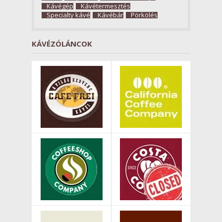
Kávégép
Kávétermesztés
Specialty kávé
Kávébár
Pörkölés
KÁVÉZÓLÁNCOK