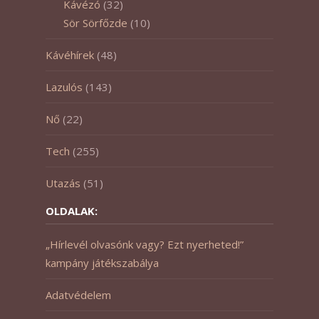
Kávézó
(32)
Sör Sörfőzde
(10)
Kávéhírek
(48)
Lazulós
(143)
Nő
(22)
Tech
(255)
Utazás
(51)
OLDALAK:
„Hírlevél olvasónk vagy? Ezt nyerheted!”
kampány játékszabálya
Adatvédelem