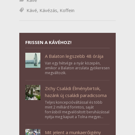
Kávé
Kávé
,
Kávézás
,
Koffein
FRISSEN A KÁVÉHOZ!
A Balaton legszebb 48 órája
Van egy hétvége a nyár közepén,
amikor a Balaton arculata gyökeresen
megváltozik.
Zichy Családi Élménybirtok,
hazánk új családi paradicsoma
Teljes koncepcióváltással és több
mint 2 milliárd forintos, saját
forrásból megvalósított beruházással
nyitja meg kapuit a Tolna megyei
Bikács-Kistápé Ligeten a Zichy Családi
Élménybirtok a mai napon.
Mit jelent a munkaerőigény