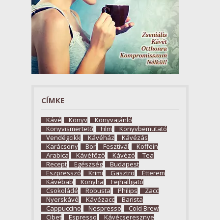
CÍMKE
Kávé
Könyv
Könyvajánló
Könyvismertető
Film
Könyvbemutató
Vendégcikk
Kávéház
Kávézás
Karácsony
Bor
Fesztivál
Koffein
Arabica
Kávéfőző
Kávézó
Tea
Recept
Egészség
Budapest
Eszpresszó
Krimi
Gasztro
Étterem
Kávébab
Konyha
Fejhallgató
Csokoládé
Robusta
Philips
Zacc
Nyerskávé
Kávézacc
Barista
Cappuccino
Nespresso
Cold Brew
Cibet
Espresso
Kávécseresznye