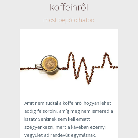
koffeinről
most bepótolhatod
Amit nem tudtál a koffeinről hogyan lehet
addig felsorolni, amíg meg nem ismered a
listát? Senkinek sem kell emiatt
szégyenkezni, mert a kávéban ezernyi
vegyület ad randevút egymásnak.