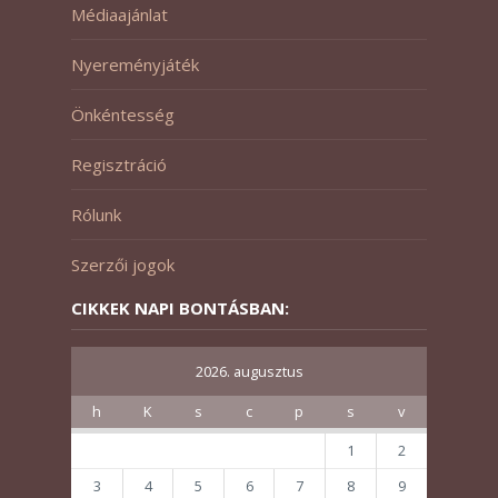
Médiaajánlat
Nyereményjáték
Önkéntesség
Regisztráció
Rólunk
Szerzői jogok
CIKKEK NAPI BONTÁSBAN:
2026. augusztus
h
K
s
c
p
s
v
1
2
3
4
5
6
7
8
9