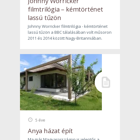
Johnny Worricker
filmtrilógia – kémtörténet
lassú tűzön
Johnny Worricker filmtrilógia - kémtörténet
lassú tűzön a BBC tálalásában volt műsoron
2011 és 2014 között Nagy-Britanniában.
5 éve
Anya házat épít
Ma már Magyarországon is jelentős a