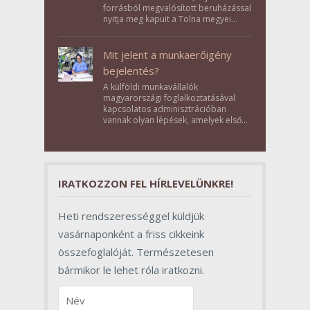
forrásból megvalósított beruházással
nyitja meg kapuit a Tolna megyei
Bikács-Kistápé Ligeten a Zichy Családi
Élménybirtok a mai napon.
Mit jelent a munkaerőigény
bejelentés?
A külföldi munkavállalók
magyarországi foglalkoztatásával
kapcsolatos adminisztrációban
vannak olyan lépések, amelyek első
pillantásra formalitásnak tűnnek,
valójában azonban meghatározó
szerepet töltenek be az egész
folyamat sikerében.
IRATKOZZON FEL HÍRLEVELÜNKRE!
Heti rendszerességgel küldjük
vasárnaponként a friss cikkeink
összefoglalóját. Természetesen
bármikor le lehet róla iratkozni.