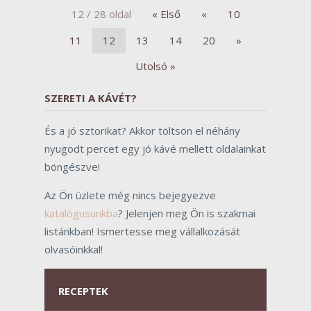
12 / 28 oldal
« Első
«
10
11
12
13
14
20
»
Utolsó »
SZERETI A KÁVÉT?
És a jó sztorikat? Akkor töltsön el néhány
nyugodt percet egy jó kávé mellett oldalainkat
böngészve!
Az Ön üzlete még nincs bejegyezve
katalógusunkba
? Jelenjen meg Ön is szakmai
listánkban! Ismertesse meg vállalkozását
olvasóinkkal!
RECEPTEK