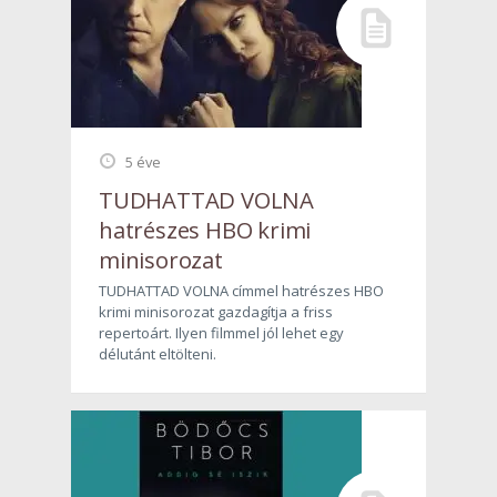
5 éve
TUDHATTAD VOLNA
hatrészes HBO krimi
minisorozat
TUDHATTAD VOLNA címmel hatrészes HBO
krimi minisorozat gazdagítja a friss
repertoárt. Ilyen filmmel jól lehet egy
délutánt eltölteni.