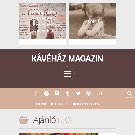
Woody Allen:
Férjek és
Zsófika
Feleségek –
színpadon
HOME
RECEPTEK
BEJELENTKEZÉS
Ajánló
20