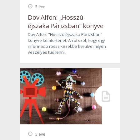
5 éve
Dov Alfon: „Hosszú
éjszaka Párizsban” könyve
Dov Alfon: "Hosszú éjszaka Párizsban"
könyve kémtörténet. Arról szól, hogy egy
információ rossz kezekbe kerülve milyen
veszélyes tud lenni.
5 éve