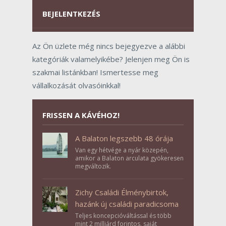
BEJELENTKEZÉS
Az Ön üzlete még nincs bejegyezve a alábbi
kategóriák valamelyikébe? Jelenjen meg Ön is
szakmai listánkban! Ismertesse meg
vállalkozását olvasóinkkal!
FRISSEN A KÁVÉHOZ!
A Balaton legszebb 48 órája
Van egy hétvége a nyár közepén,
amikor a Balaton arculata gyökeresen
megváltozik.
Zichy Családi Élménybirtok,
hazánk új családi paradicsoma
Teljes koncepcióváltással és több
mint 2 milliárd forintos, saját