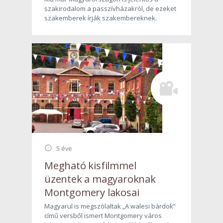
szakirodalom a passzívházakról, de ezeket
szakemberek írják szakembereknek.
5 éve
Megható kisfilmmel
üzentek a magyaroknak
Montgomery lakosai
Magyarul is megszólaltak „A walesi bárdok”
című versből ismert Montgomery város