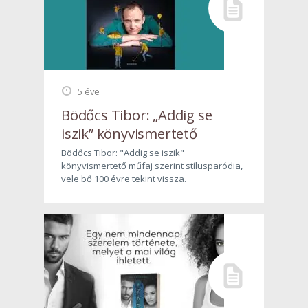
5 éve
Bödőcs Tibor: „Addig se
iszik” könyvismertető
Bödőcs Tibor: "Addig se iszik"
könyvismertető műfaj szerint stílusparódia,
vele bő 100 évre tekint vissza.