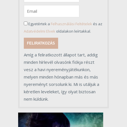
Egyetértek a
Felhasználási Feltételek
és az
Adatvédelmi Elvek
oldalakon leírtakkal.
FELIRATKOZÁS
Amíg a feliratkozott állapot tart, addig
minden hírlevél olvasónk fiókja részt
vesz a havi nyereményjátékunkon,
melyen minden hónapban más és más
nyereményt sorsolunk ki. Mi is utáljuk a
kéretlen leveleket, így olyat biztosan
nem küldünk.