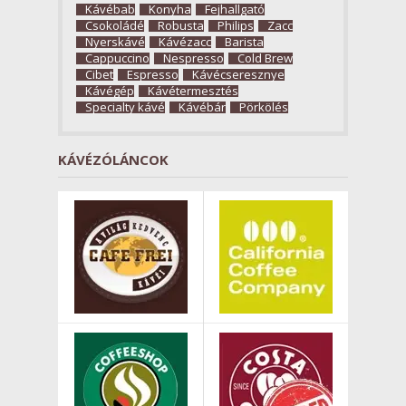
Kávébab
Konyha
Fejhallgató
Csokoládé
Robusta
Philips
Zacc
Nyerskávé
Kávézacc
Barista
Cappuccino
Nespresso
Cold Brew
Cibet
Espresso
Kávécseresznye
Kávégép
Kávétermesztés
Specialty kávé
Kávébár
Pörkölés
KÁVÉZÓLÁNCOK