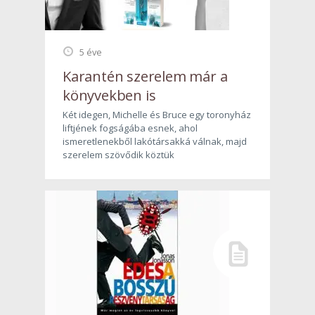
5 éve
Karantén szerelem már a
könyvekben is
Két idegen, Michelle és Bruce egy toronyház
liftjének fogságába esnek, ahol
ismeretlenekből lakótársakká válnak, majd
szerelem szövődik köztük