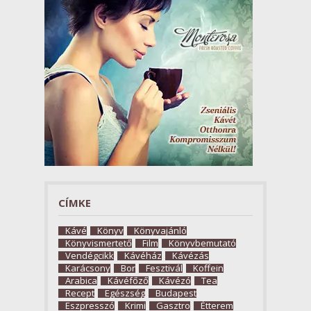
CÍMKE
Kávé
Könyv
Könyvajánló
Könyvismertető
Film
Könyvbemutató
Vendégcikk
Kávéház
Kávézás
Karácsony
Bor
Fesztivál
Koffein
Arabica
Kávéfőző
Kávézó
Tea
Recept
Egészség
Budapest
Eszpresszó
Krimi
Gasztro
Étterem