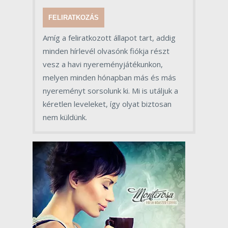
FELIRATKOZÁS
Amíg a feliratkozott állapot tart, addig
minden hírlevél olvasónk fiókja részt
vesz a havi nyereményjátékunkon,
melyen minden hónapban más és más
nyereményt sorsolunk ki. Mi is utáljuk a
kéretlen leveleket, így olyat biztosan
nem küldünk.