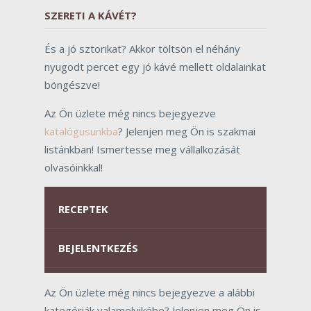
SZERETI A KÁVÉT?
És a jó sztorikat? Akkor töltsön el néhány
nyugodt percet egy jó kávé mellett oldalainkat
böngészve!
Az Ön üzlete még nincs bejegyezve
katalógusunkba
? Jelenjen meg Ön is szakmai
listánkban! Ismertesse meg vállalkozását
olvasóinkkal!
RECEPTEK
BEJELENTKEZÉS
Az Ön üzlete még nincs bejegyezve a alábbi
kategóriák valamelyikébe? Jelenjen meg Ön is