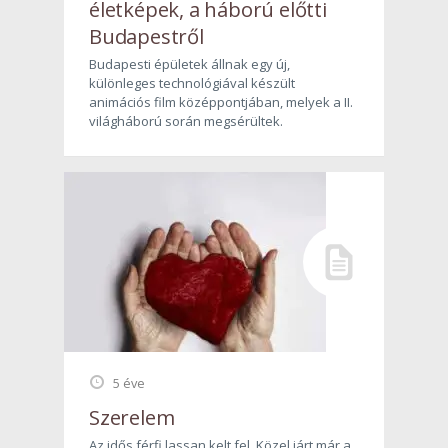
életképek, a háború előtti
Budapestről
Budapesti épületek állnak egy új,
különleges technológiával készült
animációs film középpontjában, melyek a II.
világháború során megsérültek.
5 éve
Szerelem
Az idős férfi lassan kelt fel. Közel járt már a