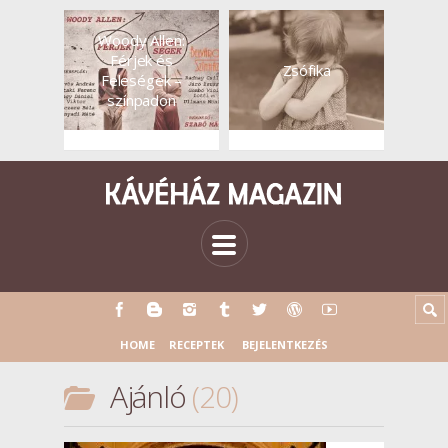
Woody Allen:
Férjek és
Zsófika
Feleségek –
színpadon
HOME
RECEPTEK
BEJELENTKEZÉS
Ajánló
20