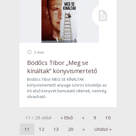
5 éve
Bödőcs Tibor „Meg se
kínáltak” könyvismertető
Bödőcs Tibor MEG SE KÍNÁLTAK
könyvismertető anyaga szoros követője az
író első könyvét bemutató cikknek, nemrég
olvasható.
11 / 28 oldal
« Első
«
9
10
11
12
13
20
»
Utolsó »