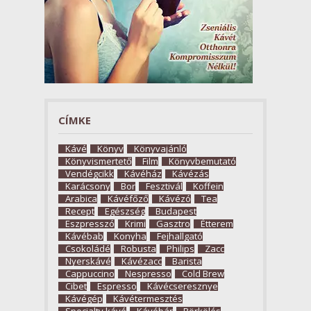
CÍMKE
Kávé
Könyv
Könyvajánló
Könyvismertető
Film
Könyvbemutató
Vendégcikk
Kávéház
Kávézás
Karácsony
Bor
Fesztivál
Koffein
Arabica
Kávéfőző
Kávézó
Tea
Recept
Egészség
Budapest
Eszpresszó
Krimi
Gasztro
Étterem
Kávébab
Konyha
Fejhallgató
Csokoládé
Robusta
Philips
Zacc
Nyerskávé
Kávézacc
Barista
Cappuccino
Nespresso
Cold Brew
Cibet
Espresso
Kávécseresznye
Kávégép
Kávétermesztés
Specialty kávé
Kávébár
Pörkölés