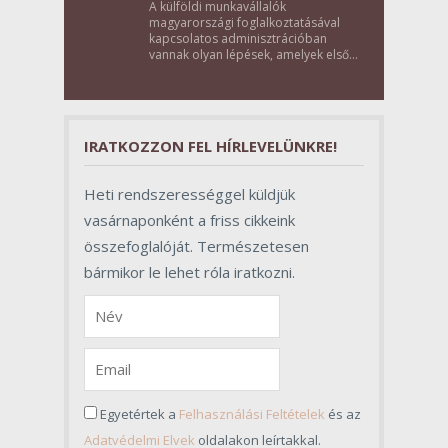
A külföldi munkavállalók
magyarországi foglalkoztatásával
kapcsolatos adminisztrációban
vannak olyan lépések, amelyek első
pillantásra formalitásnak tűnnek,
valójában azonban meghatározó
szerepet töltenek be az egész
folyamat sikerében.
IRATKOZZON FEL HÍRLEVELÜNKRE!
Heti rendszerességgel küldjük
vasárnaponként a friss cikkeink
összefoglalóját. Természetesen
bármikor le lehet róla iratkozni.
Egyetértek a
Felhasználási Feltételek
és az
Adatvédelmi Elvek
oldalakon leírtakkal.