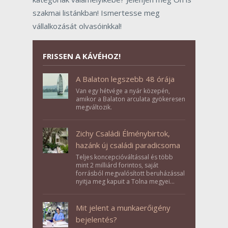
szakmai listánkban! Ismertesse meg
vállalkozását olvasóinkkal!
FRISSEN A KÁVÉHOZ!
A Balaton legszebb 48 órája
Van egy hétvége a nyár közepén,
amikor a Balaton arculata gyökeresen
megváltozik.
Zichy Családi Élménybirtok,
hazánk új családi paradicsoma
Teljes koncepcióváltással és több
mint 2 milliárd forintos, saját
forrásból megvalósított beruházással
nyitja meg kapuit a Tolna megyei
Bikács-Kistápé Ligeten a Zichy Családi
Élménybirtok a mai napon.
Mit jelent a munkaerőigény
bejelentés?