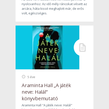
nyolcvanhoz. Az idő mély ráncokat vésett az
arcára, háta kissé meghajlott már, de erős
volt, egészséges.
5 éve
Araminta Hall „A játék
neve: Halál”
könyvbemutató
Araminta Hall "A játék neve: Halál"