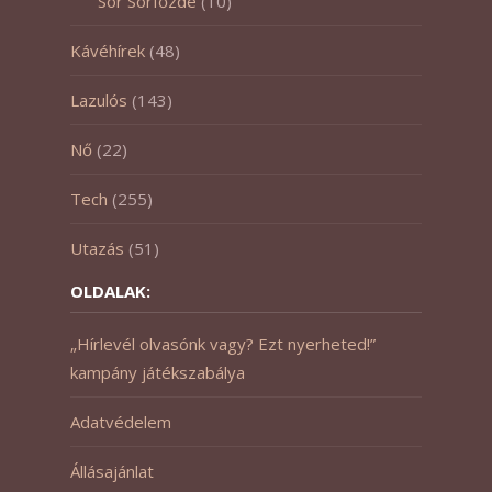
Sör Sörfőzde
(10)
Kávéhírek
(48)
Lazulós
(143)
Nő
(22)
Tech
(255)
Utazás
(51)
OLDALAK:
„Hírlevél olvasónk vagy? Ezt nyerheted!”
kampány játékszabálya
Adatvédelem
Állásajánlat