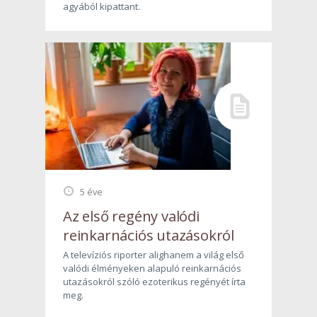
agyából kipattant.
5 éve
Az első regény valódi
reinkarnációs utazásokról
A televíziós riporter alighanem a világ első
valódi élményeken alapuló reinkarnációs
utazásokról szóló ezoterikus regényét írta
meg.