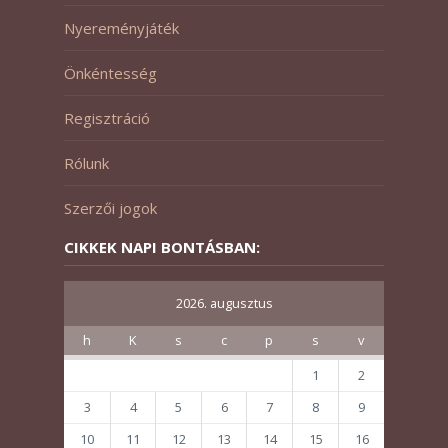
Nyereményjáték
Önkéntesség
Regisztráció
Rólunk
Szerzői jogok
CIKKEK NAPI BONTÁSBAN:
2026. augusztus
h
K
s
c
p
s
v
1
2
3
4
5
6
7
8
9
10
11
12
13
14
15
16