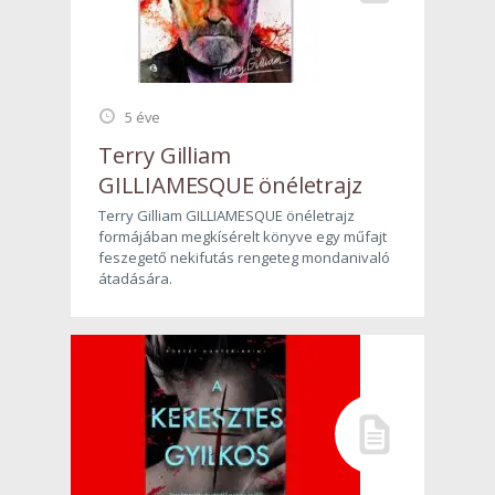
5 éve
Terry Gilliam
GILLIAMESQUE önéletrajz
Terry Gilliam GILLIAMESQUE önéletrajz
formájában megkísérelt könyve egy műfajt
feszegető nekifutás rengeteg mondanivaló
átadására.