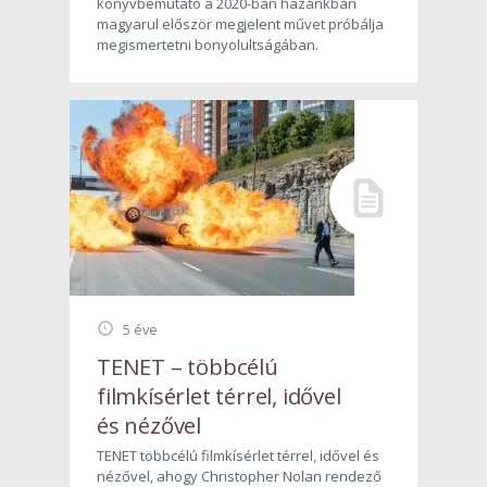
könyvbemutató a 2020-ban hazánkban
magyarul először megjelent művet próbálja
megismertetni bonyolultságában.
5 éve
TENET – többcélú
filmkísérlet térrel, idővel
és nézővel
TENET többcélú filmkísérlet térrel, idővel és
nézővel, ahogy Christopher Nolan rendező