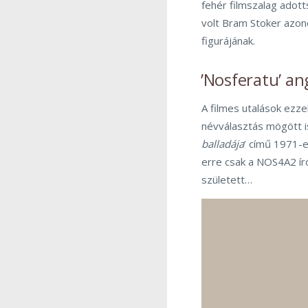
fehér filmszalag adot
volt Bram Stoker azo
figurájának.
’Nosferatu’ an
A filmes utalások ezze
névválasztás mögött i
balladája
’ című 1971-
erre csak a NOS4A2 író
született…