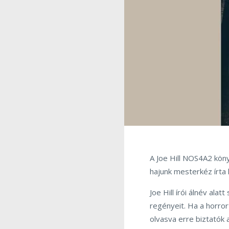
A Joe Hill NOS4A2 kön
hajunk mesterkéz írta 
Joe Hill írói álnév ala
regényeit. Ha a horror
olvasva erre biztatók 