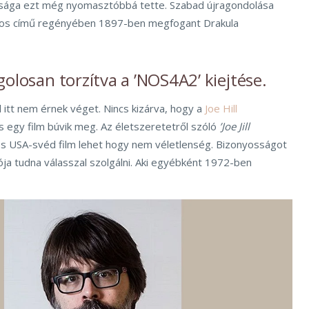
tsága ezt még nyomasztóbbá tette. Szabad újragondolása
nos című regényében 1897-ben megfogant Drakula
golosan torzítva a ’NOS4A2’ kiejtése.
l itt nem érnek véget. Nincs kizárva, hogy a
Joe Hill
s egy film búvik meg. Az életszeretetről szóló
’Joe Jill
es USA-svéd film lehet hogy nem véletlenség. Bizonyosságot
ja tudna válasszal szolgálni. Aki egyébként 1972-ben