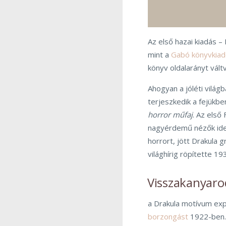
Az első hazai kiadás –
mint a
Gabó könyvkia
könyv oldalarányt vált
Ahogyan a jóléti vilá
terjeszkedik a fejükben
horror műfaj
. Az első
nagyérdemű nézők idege
horrort, jött Drakula
világhírig röpítette 19
Visszakanyaro
a Drakula motívum exp
borzongást
1922-ben. 