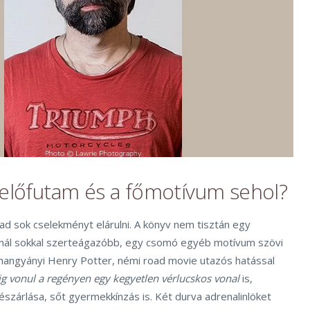
 előfutam és a főmotívum sehol?
d sok cselekményt elárulni. A könyv nem tisztán egy
nnál sokkal szerteágazóbb, egy csomó egyéb motívum szövi
y hangyányi Henry Potter, némi road movie utazós hatással
ig vonul a regényen egy kegyetlen vérlucskos vonal
is,
zárlása, sőt gyermekkínzás is. Két durva adrenalinlöket