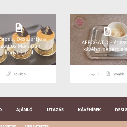
apest Desszertje a
AFFOGATO – édes
Szamos Marcipán
kávéból seperc ala
konyhájáról
Tovább
1
Tovább
O
AJÁNLÓ
UTAZÁS
KÁVÉHÍREK
DESI
RECEPTEK
BEJELENTKEZÉS