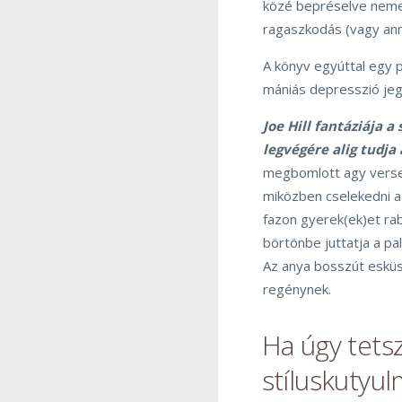
közé bepréselve nemes
ragaszkodás (vagy ann
A könyv egyúttal egy 
mániás depresszió jegy
Joe Hill fantáziája a
legvégére alig tudja
megbomlott agy versen
miközben cselekedni a 
fazon gyerek(ek)et rab
börtönbe juttatja a pali
Az anya bosszút esküsz
regénynek.
Ha úgy tetsz
stíluskutyu