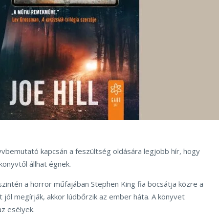
yvbemutató kapcsán a feszültség oldására legjobb hír, hogy
könyvtől állhat égnek.
tt szintén a horror műfajában Stephen King fia bocsátja közre a
t jól megírják, akkor lúdbőrzik az ember háta. A könyvet
az esélyek.