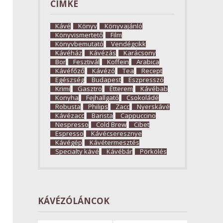
CÍMKE
Kávé
Könyv
Könyvajánló
Könyvismertető
Film
Könyvbemutató
Vendégcikk
Kávéház
Kávézás
Karácsony
Bor
Fesztivál
Koffein
Arabica
Kávéfőző
Kávézó
Tea
Recept
Egészség
Budapest
Eszpresszó
Krimi
Gasztro
Étterem
Kávébab
Konyha
Fejhallgató
Csokoládé
Robusta
Philips
Zacc
Nyerskávé
Kávézacc
Barista
Cappuccino
Nespresso
Cold Brew
Cibet
Espresso
Kávécseresznye
Kávégép
Kávétermesztés
Specialty kávé
Kávébár
Pörkölés
KÁVÉZÓLÁNCOK