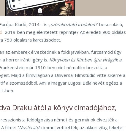
 Európa Kiadó, 2014 – is „
szórakoztató irodalom
” besorolású,
dó
2019-ben megjelentetett reprintje? Az eredeti 900 oldalas
va 750 oldalasra karcsúsodott.
gban az emberek élvezkednek a földi javakban, furcsamód úgy
 a horror iránti igény is.
Könyvben és filmben újra virágzik a
 Frankenstein már 1910-ben mint némafilm borzolta a
it. Majd a filmvilágban a Universal Filmstúdió vitte sikerre a
 gróf a szomszédból. Ami a magyar Lugosi Béla nevét egész a
31-ben.
dva Drakulától a könyv címadójához,
resszionista feldolgozása német és germánok élvezték a
A filmet ’
Nosferatu
’ címmel vetítették, az akkori világ fekete-