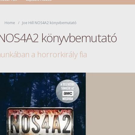
Home
Joe Hill NOS4A2 könyvbemutató
ll NOS4A2 könyvbemutató
unkában a horrorkirály fia