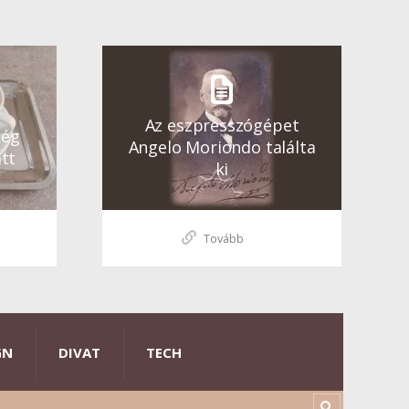
Az eszpresszógépet
ség
Angelo Moriondo találta
tt
ki
Tovább
GN
DIVAT
TECH