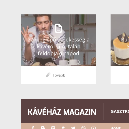
27 meglepő érdekesség a
Bud
kávéról, ami talán
feldobja a napod
Tovább
GASZTR
HOME