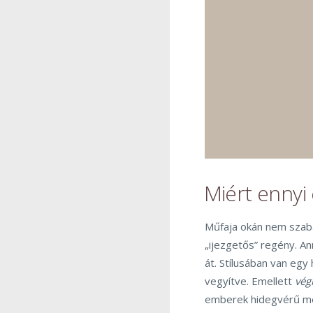
Miért ennyi
Műfaja okán nem szaba
„ijezgetős” regény. A
át. Stílusában van eg
vegyítve. Emellett
vég
emberek hidegvérű més