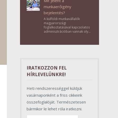
Mit jelent a
munkaerőigény
bejelentés?
A külföldi munkavállalók
magyarországi
foglalkoztatásával kapcsolatos
adminisztrációban vannak olyan
lépések, amelyek első
pillantásra formalitásnak tűnnek,
valójában azonban
meghatározó szerepet töltenek
be az egész folyamat sikerében.
IRATKOZZON FEL
HÍRLEVELÜNKRE!
Heti rendszerességgel küldjük
vasárnaponként a friss cikkeink
összefoglalóját. Természetesen
bármikor le lehet róla iratkozni.