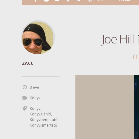
Joe Hi
m
ZACC
3 éve
Könyv
Könyv
,
Könyvajánló
,
Könyvbemutató
,
Könyvismertető