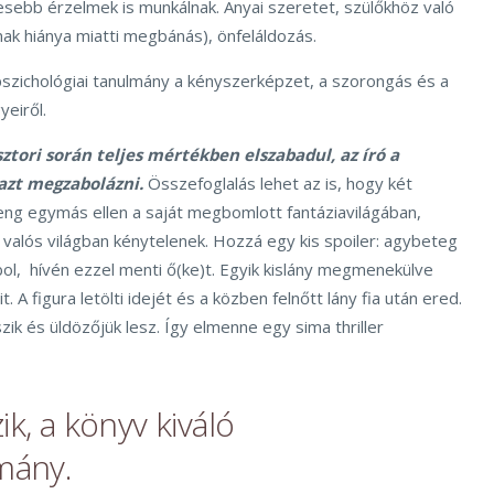
ebb érzelmek is munkálnak. Anyai szeretet, szülőkhöz való
ak hiánya miatti megbánás), önfeláldozás.
pszichológiai tanulmány a kényszerképzet, a szorongás és a
eiről.
 sztori során teljes mértékben elszabadul, az író a
 azt megzabolázni.
Összefoglalás lehet az is, hogy két
g egymás ellen a saját megbomlott fantáziavilágában,
valós világban kénytelenek. Hozzá egy kis spoiler: agybeteg
ol, hívén ezzel menti ő(ke)t. Egyik kislány megmenekülve
t. A figura letölti idejét és a közben felnőtt lány fia után ered.
ik és üldözőjük lesz. Így elmenne egy sima thriller
ik, a könyv kiváló
lmány.