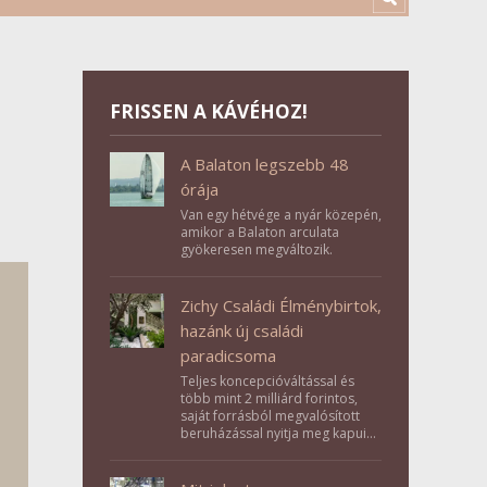
FRISSEN A KÁVÉHOZ!
A Balaton legszebb 48
órája
Van egy hétvége a nyár közepén,
amikor a Balaton arculata
gyökeresen megváltozik.
Zichy Családi Élménybirtok,
hazánk új családi
paradicsoma
Teljes koncepcióváltással és
több mint 2 milliárd forintos,
saját forrásból megvalósított
beruházással nyitja meg kapuit a
Tolna megyei Bikács-Kistápé
Ligeten a Zichy Családi
Élménybirtok a mai napon.