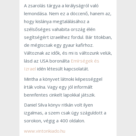
A zsarolás tárgya a királyságról való
lemondása. Nem ez a döccenő, hanem az,
hogy kislánya megtalálásához a
szélsőséges vahabita ország élén
segítségért izraelihez fordul. Bár titokban,
de mégiscsak egy gyaur kafirhoz.
Változnak az idők, és mi is változunk velük,
lásd az USA boronálta
Emírségek és
Izrael
idén létesült kapcsolatát.
Mintha a könyvet látnoki képességgel
írták volna. Vagy egy jól informált
bennfentes cinkelt lapokkal játszik.
Daniel Silva könyv ritkán volt ilyen
izgalmas, a szem csak úgy száguldott a
sorokon, végig a 400 oldalon.
www.vintonkiado.hu