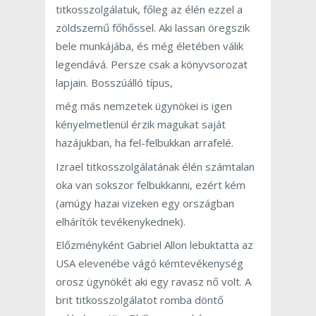
titkosszolgálatuk, főleg az élén ezzel a
zöldszemű főhőssel. Aki lassan öregszik
bele munkájába, és még életében válik
legendává. Persze csak a könyvsorozat
lapjain. Bosszúálló típus,
még más nemzetek ügynökei is igen
kényelmetlenül érzik magukat saját
hazájukban, ha fel-felbukkan arrafelé.
Izrael titkosszolgálatának élén számtalan
oka van sokszor felbukkanni, ezért kém
(amúgy hazai vizeken egy országban
elhárítók tevékenykednek).
Előzményként Gabriel Allon lebuktatta az
USA elevenébe vágó kémtevékenység
orosz ügynökét aki egy ravasz nő volt. A
brit titkosszolgálatot romba döntő