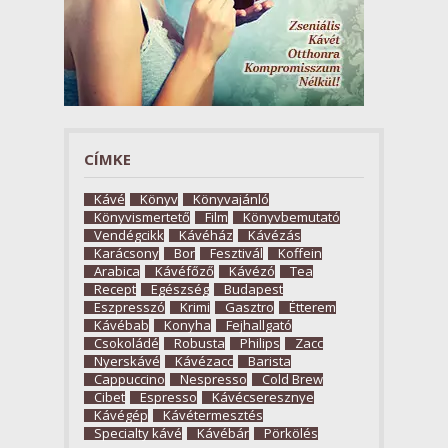
CÍMKE
Kávé
Könyv
Könyvajánló
Könyvismertető
Film
Könyvbemutató
Vendégcikk
Kávéház
Kávézás
Karácsony
Bor
Fesztivál
Koffein
Arabica
Kávéfőző
Kávézó
Tea
Recept
Egészség
Budapest
Eszpresszó
Krimi
Gasztro
Étterem
Kávébab
Konyha
Fejhallgató
Csokoládé
Robusta
Philips
Zacc
Nyerskávé
Kávézacc
Barista
Cappuccino
Nespresso
Cold Brew
Cibet
Espresso
Kávécseresznye
Kávégép
Kávétermesztés
Specialty kávé
Kávébár
Pörkölés