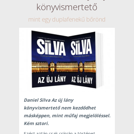
könyvismertető
mint egy duplafenekű bőrönd
Daniel Silva Az új lány
könyvismertető nem kezdődhet
másképpen, mint műfaj megjelöléssel.
Kém sztori.
Ezért aztán csak csínján a történet