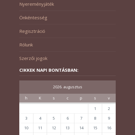
Nyereményjáték
Önkéntesség
Regisztráció
Rólunk
Szerzői jogok
CIKKEK NAPI BONTÁSBAN:
2026. augusztus
h
K
s
c
p
s
v
1
2
3
4
5
6
7
8
9
10
11
12
13
14
15
16