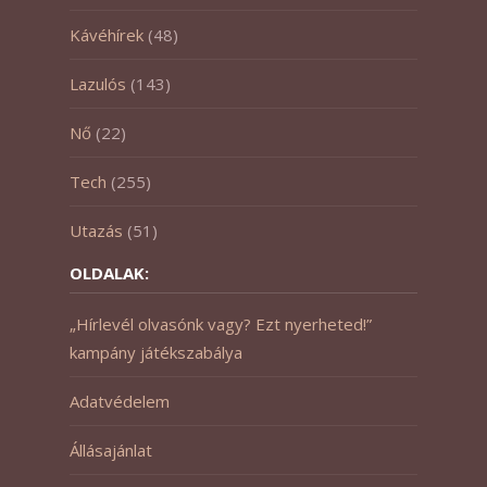
Kávéhírek
(48)
Lazulós
(143)
Nő
(22)
Tech
(255)
Utazás
(51)
OLDALAK:
„Hírlevél olvasónk vagy? Ezt nyerheted!”
kampány játékszabálya
Adatvédelem
Állásajánlat