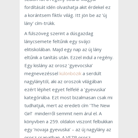
fordítását idén olvashatja akit érdekel ez
a korántsem fiktív világ. Itt jön be az ’új
lány’ cím-trükk.
A fülszöveg szerint a dúsgazdag
lánycsemete feltűnik egy svájci
elitiskolában. Majd egy nap az új lány
eltűnik a tanítás után. Ezzel indul a regény.
Egy kislány az orosz ’gyevocska’
megnevezéssel
különbözik
a serdült
nagylánytól, aki az oroszok világában
ezért léphet egyet felfelé a ’gyevuska’
kategóriába. Ezt most bizalmasan csak mi
tudhatjuk, mert az eredeti cím ’The New
Girl’ minderről semmit nem árul el. A
könyvben a 259. oldalon viszont felbukkan
egy ’novaja gyevuska’ – az új nagylány az
orosz csapatban. A VSZR orosz