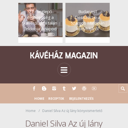
27 meglepő
Budapest
érdekesség a
Desszertje a
kávéról, ami talán
Szamos Marcipán
feldobja a napod
konyhájáról
HOME
RECEPTEK
BEJELENTKEZÉS
Home
Daniel Silva Az új lány könyvismertető
Daniel Silva Az új lány