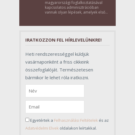
magyarországi foglalkoztatásával
kapcsolatos adminisztrációban
vannak olyan lépések, amelyek első
pillantásra formalitásnak tűnnek,
valójában azonban meghatározó
szerepet töltenek be az egész
folyamat sikerében.
IRATKOZZON FEL HÍRLEVELÜNKRE!
Heti rendszerességgel küldjük
vasárnaponként a friss cikkeink
összefoglalóját. Természetesen
bármikor le lehet róla iratkozni.
Egyetértek a
Felhasználási Feltételek
és az
Adatvédelmi Elvek
oldalakon leírtakkal.