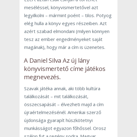
meséléssel, könyvismertetővel azt
legyilkolni – mármint poént – tilos. Potyog
elég hulla a könyv egyes részeiben. Azt
azért szabad elmondani (milyen könnyen
tesz az ember engedményeket saját
magának), hogy már a cím is üzenetes.
A Daniel Silva Az új lány
könyvismertető címe játékos
megnevezés.
Szavak játéka annak, aki több kultúra
találkozását – mit találkozását,
összecsapását – élvezheti majd a cím
újraértelmezésénél. Amerikai szerző
újdonsága gyarapít húszkötetnyi
munkásságot egyazon főhőssel. Orosz
szálon fut a regény sodra. Magyar