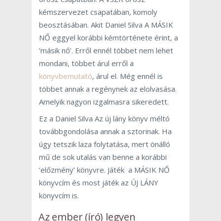
kémszervezet csapatában, komoly
beosztásában. Akit Daniel Silva A MÁSIK
NŐ eggyel korábbi kémtörténete érint, a
’másik nő’. Erről ennél többet nem lehet
mondani, többet árul erről a
könyvbemutató
, árul el. Még ennél is
többet annak a regénynek az elolvasása.
Amelyik nagyon izgalmasra sikeredett.
Ez a Daniel Silva Az új lány könyv méltó
továbbgondolása annak a sztorinak. Ha
úgy tetszik laza folytatása, mert önálló
mű de sok utalás van benne a korábbi
’előzmény’ könyvre. Játék a MÁSIK NŐ
könyvcím és most játék az ÚJ LÁNY
könyvcím is.
Az ember (író) legyen