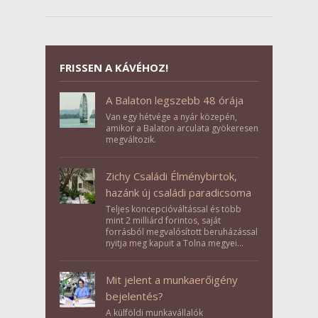
FRISSEN A KÁVÉHOZ!
A Balaton legszebb 48 órája
Van egy hétvége a nyár közepén,
amikor a Balaton arculata gyökeresen
megváltozik.
Zichy Családi Élménybirtok,
hazánk új családi paradicsoma
Teljes koncepcióváltással és több
mint 2 milliárd forintos, saját
forrásból megvalósított beruházással
nyitja meg kapuit a Tolna megyei
Bikács-Kistápé Ligeten a Zichy Családi
Élménybirtok a mai napon.
Mit jelent a munkaerőigény
bejelentés?
A külföldi munkavállalók