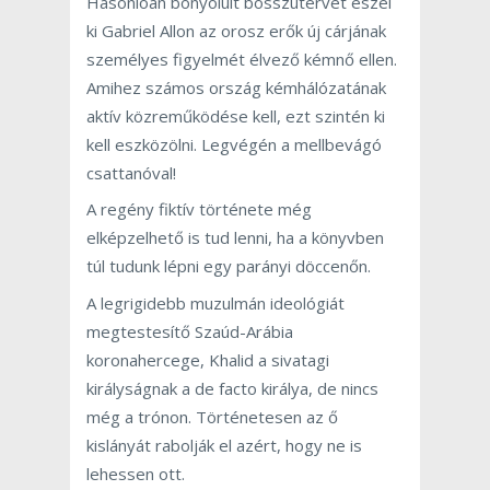
Hasonlóan bonyolult bosszútervet eszel
ki Gabriel Allon az orosz erők új cárjának
személyes figyelmét élvező kémnő ellen.
Amihez számos ország kémhálózatának
aktív közreműködése kell, ezt szintén ki
kell eszközölni. Legvégén a mellbevágó
csattanóval!
A regény fiktív története még
elképzelhető is tud lenni, ha a könyvben
túl tudunk lépni egy parányi döccenőn.
A legrigidebb muzulmán ideológiát
megtestesítő Szaúd-Arábia
koronahercege, Khalid a sivatagi
királyságnak a de facto királya, de nincs
még a trónon. Történetesen az ő
kislányát rabolják el azért, hogy ne is
lehessen ott.