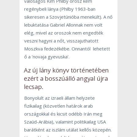
valóságos Kim Philby orosz kém
regénybeli lánya (Philby 1963-ban
sikeresen a Szovjetúnióba menekült). A nő
lebuktatása Gabriel Allonnak nem volt
elég, mivel az oroszok nem engedték
veszni hagyni a nőt, visszajuthatott
Moszkva fedezékébe. Onnantól lehetett
ő a ’novaja gyevuska’.
Az új lány könyv történetében
ezért a bosszúálló angyal újra
lecsap.
Bonyolult az izraeli állam helyzete
fizikailag (közvetlen határok arab
országokkal és kicsit odébb Irán meg
Szaúd-Arábia), valamint politikailag USA
barátként az iszlám utálat kellős közepén.