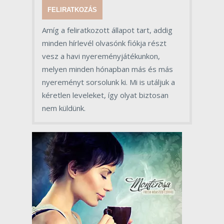
FELIRATKOZÁS
Amíg a feliratkozott állapot tart, addig
minden hírlevél olvasónk fiókja részt
vesz a havi nyereményjátékunkon,
melyen minden hónapban más és más
nyereményt sorsolunk ki. Mi is utáljuk a
kéretlen leveleket, így olyat biztosan
nem küldünk.