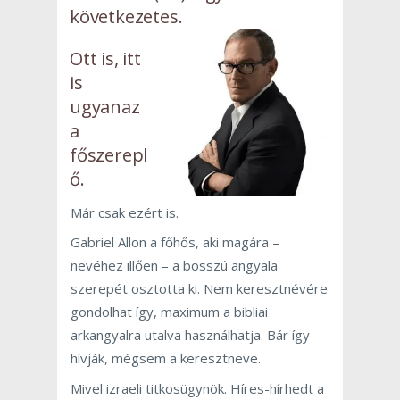
következetes.
Ott is, itt
is
ugyanaz
a
főszerepl
ő.
Már csak ezért is.
Gabriel Allon a főhős, aki magára –
nevéhez illően – a bosszú angyala
szerepét osztotta ki. Nem keresztnévére
gondolhat így, maximum a bibliai
arkangyalra utalva használhatja. Bár így
hívják, mégsem a keresztneve.
Mivel izraeli titkosügynök. Híres-hírhedt a