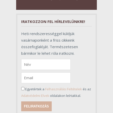
pillantásra formalitásnak tűnnek,
valójában azonban meghatározó
szerepet töltenek be az egész
folyamat sikerében.
IRATKOZZON FEL HÍRLEVELÜNKRE!
Heti rendszerességgel küldjük
vasárnaponként a friss cikkeink
összefoglalóját. Természetesen
bármikor le lehet róla iratkozni.
Egyetértek a
Felhasználási Feltételek
és az
Adatvédelmi Elvek
oldalakon leírtakkal.
FELIRATKOZÁS