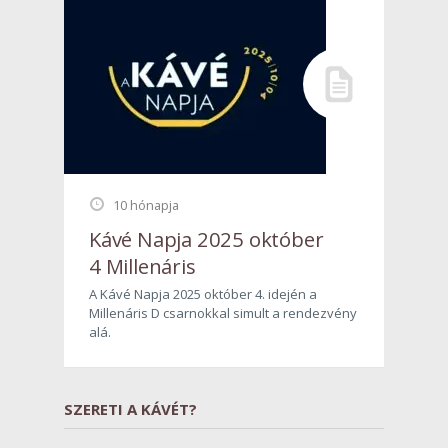
10 hónapja
Kávé Napja 2025 október
4 Millenáris
A Kávé Napja 2025 október 4. idején a
Millenáris D csarnokkal simult a rendezvény
alá.
SZERETI A KÁVÉT?