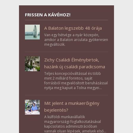
FRISSEN A KÁVÉHOZ!
A Balaton legszebb 48 órája
Van egy hétvége a nyár közepén,
amikor a Balaton arculata gyökeresen
megváltozik.
Zichy Családi Élménybirtok,
hazánk új családi paradicsoma
Teljes koncepcióváltással és több
mint 2 milliárd forintos, saját
forrásból megvalósított beruházással
nyitja meg kapuit a Tolna megyei
Bikács-Kistápé Ligeten a Zichy Családi
Élménybirtok a mai napon.
Mit jelent a munkaerőigény
bejelentés?
A külföldi munkavállalók
magyarországi foglalkoztatásával
kapcsolatos adminisztrációban
vannak olyan lépések, amelyek első