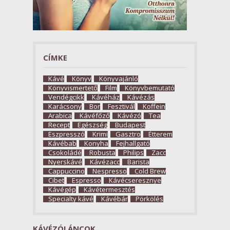
CÍMKE
Kávé
Könyv
Könyvajánló
Könyvismertető
Film
Könyvbemutató
Vendégcikk
Kávéház
Kávézás
Karácsony
Bor
Fesztivál
Koffein
Arabica
Kávéfőző
Kávézó
Tea
Recept
Egészség
Budapest
Eszpresszó
Krimi
Gasztro
Étterem
Kávébab
Konyha
Fejhallgató
Csokoládé
Robusta
Philips
Zacc
Nyerskávé
Kávézacc
Barista
Cappuccino
Nespresso
Cold Brew
Cibet
Espresso
Kávécseresznye
Kávégép
Kávétermesztés
Specialty kávé
Kávébár
Pörkölés
KÁVÉZÓLÁNCOK