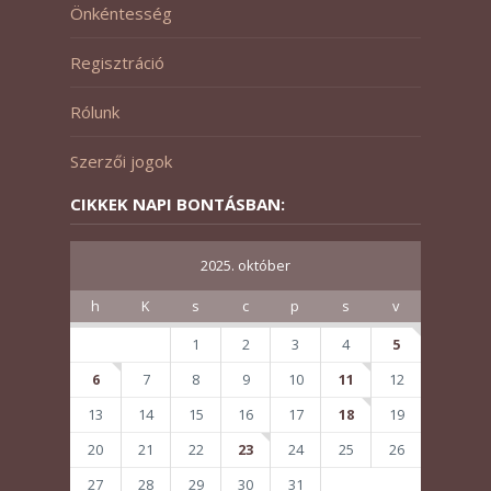
Önkéntesség
Regisztráció
Rólunk
Szerzői jogok
CIKKEK NAPI BONTÁSBAN:
2025. október
h
K
s
c
p
s
v
1
2
3
4
5
6
7
8
9
10
11
12
13
14
15
16
17
18
19
20
21
22
23
24
25
26
27
28
29
30
31