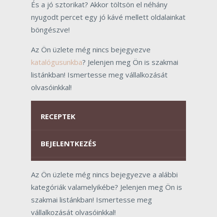
És a jó sztorikat? Akkor töltsön el néhány
nyugodt percet egy jó kávé mellett oldalainkat
böngészve!
Az Ön üzlete még nincs bejegyezve
katalógusunkba
? Jelenjen meg Ön is szakmai
listánkban! Ismertesse meg vállalkozását
olvasóinkkal!
RECEPTEK
BEJELENTKEZÉS
Az Ön üzlete még nincs bejegyezve a alábbi
kategóriák valamelyikébe? Jelenjen meg Ön is
szakmai listánkban! Ismertesse meg
vállalkozását olvasóinkkal!