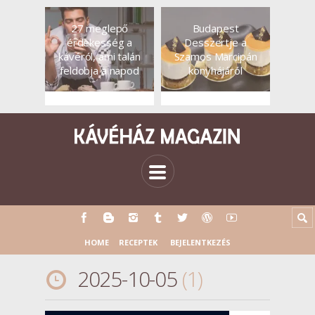
27 meglepő
Budapest
érdekesség a
Desszertje a
kávéról, ami talán
Szamos Marcipán
feldobja a napod
konyhájáról
HOME
RECEPTEK
BEJELENTKEZÉS
2025-10-05
1