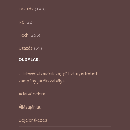
Lazulós
(143)
Nő
(22)
Tech
(255)
Utazás
(51)
OLDALAK:
„Hírlevél olvasónk vagy? Ezt nyerheted!”
kampány játékszabálya
Adatvédelem
Állásajánlat
Bejelentkezés