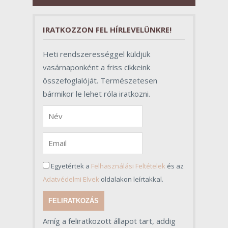
szerepet töltenek be az egész
folyamat sikerében.
IRATKOZZON FEL HÍRLEVELÜNKRE!
Heti rendszerességgel küldjük
vasárnaponként a friss cikkeink
összefoglalóját. Természetesen
bármikor le lehet róla iratkozni.
Egyetértek a
Felhasználási Feltételek
és az
Adatvédelmi Elvek
oldalakon leírtakkal.
FELIRATKOZÁS
Amíg a feliratkozott állapot tart, addig