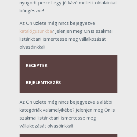
nyugodt percet egy jó kávé mellett oldalainkat
böngészve!
Az Ön üzlete még nincs bejegyezve
katalógusunkba
? Jelenjen meg Ön is szakmai
listánkban! Ismertesse meg vállalkozását
olvasóinkkal!
RECEPTEK
BEJELENTKEZÉS
Az Ön üzlete még nincs bejegyezve a alábbi
kategóriák valamelyikébe? Jelenjen meg Ön is
szakmai listánkban! Ismertesse meg
vállalkozását olvasóinkkal!