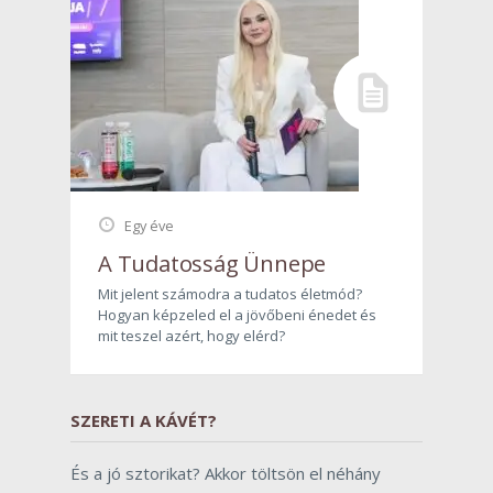
Egy éve
A Tudatosság Ünnepe
Mit jelent számodra a tudatos életmód?
Hogyan képzeled el a jövőbeni énedet és
mit teszel azért, hogy elérd?
SZERETI A KÁVÉT?
És a jó sztorikat? Akkor töltsön el néhány