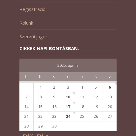
Regisztráció
Rólunk
Szerzői jogok
CIKKEK NAPI BONTÁSBAN:
2025. április
h
K
s
c
p
s
v
1
2
3
4
5
6
7
8
9
10
11
12
13
14
15
16
17
18
19
20
21
22
23
24
25
26
27
28
29
30
« márc
máj »