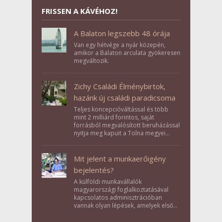
FRISSEN A KÁVÉHOZ!
A Balaton legszebb 48 órája
Van egy hétvége a nyár közepén,
amikor a Balaton arculata gyökeresen
megváltozik.
Zichy Családi Élménybirtok,
hazánk új családi paradicsoma
Teljes koncepcióváltással és több
mint 2 milliárd forintos, saját
forrásból megvalósított beruházással
nyitja meg kapuit a Tolna megyei
Bikács-Kistápé Ligeten a Zichy Családi
Élménybirtok a mai napon.
Mit jelent a munkaerőigény
bejelentés?
A külföldi munkavállalók
magyarországi foglalkoztatásával
kapcsolatos adminisztrációban
vannak olyan lépések, amelyek első
pillantásra formalitásnak tűnnek,
valójában azonban meghatározó