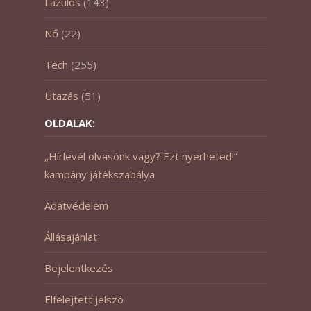
Lazulós
(143)
Nő
(22)
Tech
(255)
Utazás
(51)
OLDALAK:
„Hírlevél olvasónk vagy? Ezt nyerheted!”
kampány játékszabálya
Adatvédelem
Állásajánlat
Bejelentkezés
Elfelejtett jelszó