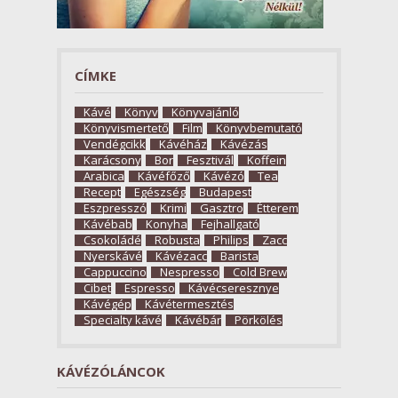
CÍMKE
Kávé
Könyv
Könyvajánló
Könyvismertető
Film
Könyvbemutató
Vendégcikk
Kávéház
Kávézás
Karácsony
Bor
Fesztivál
Koffein
Arabica
Kávéfőző
Kávézó
Tea
Recept
Egészség
Budapest
Eszpresszó
Krimi
Gasztro
Étterem
Kávébab
Konyha
Fejhallgató
Csokoládé
Robusta
Philips
Zacc
Nyerskávé
Kávézacc
Barista
Cappuccino
Nespresso
Cold Brew
Cibet
Espresso
Kávécseresznye
Kávégép
Kávétermesztés
Specialty kávé
Kávébár
Pörkölés
KÁVÉZÓLÁNCOK