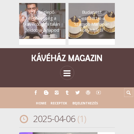
27 meglepő
Budapest
érdekesség a
Desszertje a
kávéról, ami talán
Szamos Marcipán
feldobja a napod
konyhájáról
HOME
RECEPTEK
BEJELENTKEZÉS
2025-04-06
1