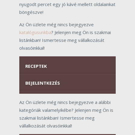
nyugodt percet egy jó kávé mellett oldalainkat
böngészve!
Az Ön üzlete még nincs bejegyezve
katalógusunkba
? Jelenjen meg Ön is szakmai
listánkban! Ismertesse meg vállalkozását
olvasóinkkal!
RECEPTEK
BEJELENTKEZÉS
Az Ön üzlete még nincs bejegyezve a alábbi
kategóriák valamelyikébe? Jelenjen meg Ön is
szakmai listánkban! Ismertesse meg
vállalkozását olvasóinkkal!