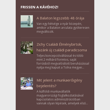
FRISSEN A KÁVÉHOZ!
A Balaton legszebb 48 órája
Van egy hétvége a nyár közepén,
amikor a Balaton arculata gyökeresen
megváltozik.
Zichy Családi Élménybirtok,
hazánk új családi paradicsoma
Teljes koncepcióváltással és több
mint 2 milliárd forintos, saját
forrásból megvalósított beruházással
nyitja meg kapuit a Tolna megyei
Bikács-Kistápé Ligeten a Zichy Családi
Élménybirtok a mai napon.
Mit jelent a munkaerőigény
bejelentés?
A külföldi munkavállalók
magyarországi foglalkoztatásával
kapcsolatos adminisztrációban
vannak olyan lépések, amelyek első
pillantásra formalitásnak tűnnek,