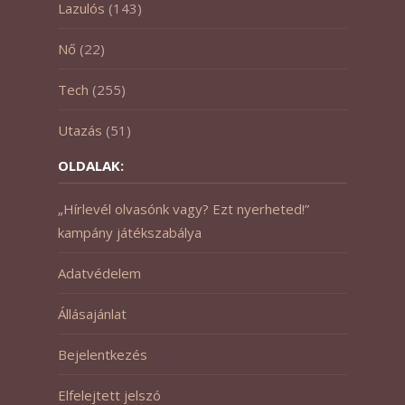
Lazulós
(143)
Nő
(22)
Tech
(255)
Utazás
(51)
OLDALAK:
„Hírlevél olvasónk vagy? Ezt nyerheted!”
kampány játékszabálya
Adatvédelem
Állásajánlat
Bejelentkezés
Elfelejtett jelszó