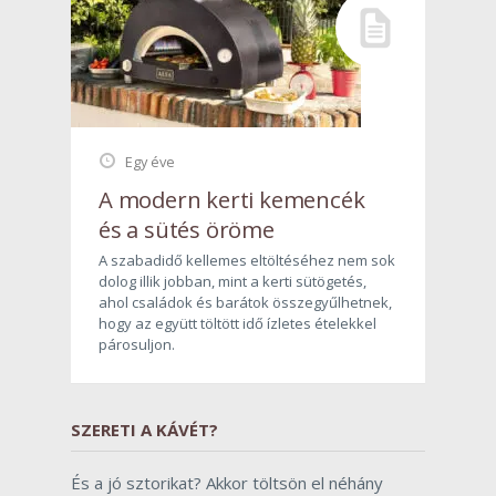
Egy éve
A modern kerti kemencék
és a sütés öröme
A szabadidő kellemes eltöltéséhez nem sok
dolog illik jobban, mint a kerti sütögetés,
ahol családok és barátok összegyűlhetnek,
hogy az együtt töltött idő ízletes ételekkel
párosuljon.
SZERETI A KÁVÉT?
És a jó sztorikat? Akkor töltsön el néhány