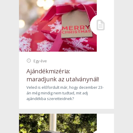
Egy éve
Ajándékmizéria:
maradjunk az utalványnál!
Veled is előfordult már, hogy december 23-
án még mindig nem tudtad, mit adj
ajándékba szeretteidnek?