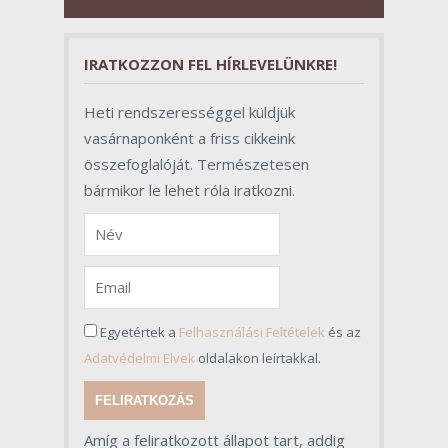
valójában azonban meghatározó
szerepet töltenek be az egész
folyamat sikerében.
IRATKOZZON FEL HÍRLEVELÜNKRE!
Heti rendszerességgel küldjük
vasárnaponként a friss cikkeink
összefoglalóját. Természetesen
bármikor le lehet róla iratkozni.
Egyetértek a
Felhasználási Feltételek
és az
Adatvédelmi Elvek
oldalakon leírtakkal.
FELIRATKOZÁS
Amíg a feliratkozott állapot tart, addig