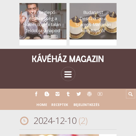
27 meglepő
Budapest
érdekesség a
Desszertje a
kávéról, ami talán
Szamos Marcipán
feldobja a napod
konyhájáról
HOME
RECEPTEK
BEJELENTKEZÉS
2024-12-10
2