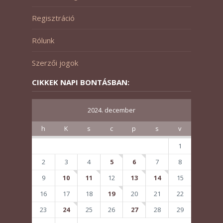
Regisztráció
Rólunk
Szerzői jogok
CIKKEK NAPI BONTÁSBAN:
2024. december
h
K
s
c
p
s
v
1
2
3
4
5
6
7
8
9
10
11
12
13
14
15
16
17
18
19
20
21
22
23
24
25
26
27
28
29