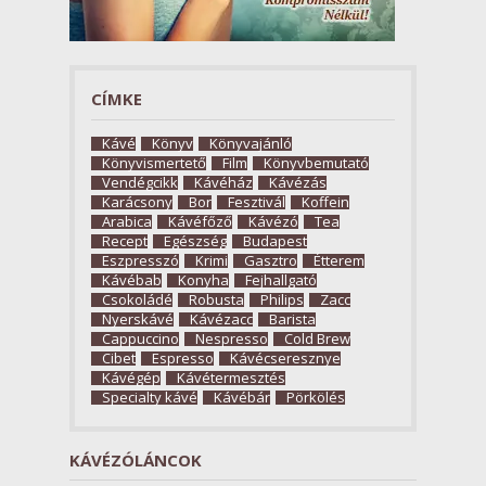
CÍMKE
Kávé
Könyv
Könyvajánló
Könyvismertető
Film
Könyvbemutató
Vendégcikk
Kávéház
Kávézás
Karácsony
Bor
Fesztivál
Koffein
Arabica
Kávéfőző
Kávézó
Tea
Recept
Egészség
Budapest
Eszpresszó
Krimi
Gasztro
Étterem
Kávébab
Konyha
Fejhallgató
Csokoládé
Robusta
Philips
Zacc
Nyerskávé
Kávézacc
Barista
Cappuccino
Nespresso
Cold Brew
Cibet
Espresso
Kávécseresznye
Kávégép
Kávétermesztés
Specialty kávé
Kávébár
Pörkölés
KÁVÉZÓLÁNCOK