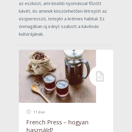
az eszközt, ami kisebb nyomással főzött
kávét, és aminek köszönhetően létrejött az
eszperesszó, tetején a krémes habbal. Ez
önmagában új irányt szabott a kávéivás
kultúrájának.
11 éve
French Press – hogyan
használd?