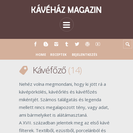
HOME
RECEPTEK
BEJELENTKEZÉS
Kávéfőző
14
Nehéz volna megmondani, hogy ki jött rá a
kávépörkölés, kávéőrlés és kávéfőzés
mikéntjét. Számos találgatás és legenda
mellett nincs megalapozott tény, vagy adat,
ami bármelyiket is alátámasztaná.
A XVII. században jelentek meg az első kávé
filterek. Textilből, ezüstből, porcelánból és