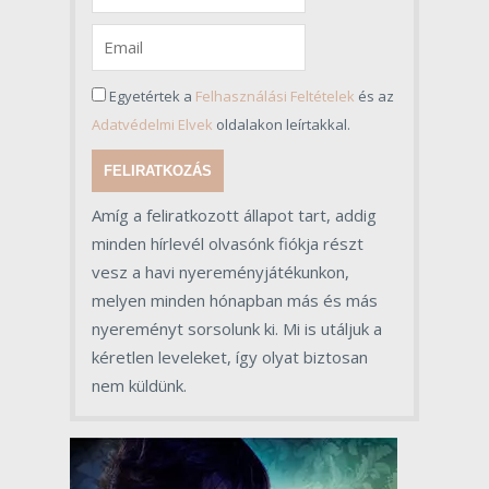
Egyetértek a
Felhasználási Feltételek
és az
Adatvédelmi Elvek
oldalakon leírtakkal.
FELIRATKOZÁS
Amíg a feliratkozott állapot tart, addig
minden hírlevél olvasónk fiókja részt
vesz a havi nyereményjátékunkon,
melyen minden hónapban más és más
nyereményt sorsolunk ki. Mi is utáljuk a
kéretlen leveleket, így olyat biztosan
nem küldünk.