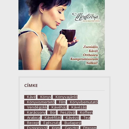
CÍMKE
Kávé
Könyv
Könyvajánló
Könyvismertető
Film
Könyvbemutató
Vendégcikk
Kávéház
Kávézás
Karácsony
Bor
Fesztivál
Koffein
Arabica
Kávéfőző
Kávézó
Tea
Recept
Egészség
Budapest
Eszpresszó
Krimi
Gasztro
Étterem