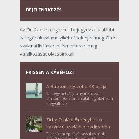
BEJELENTKEZÉS
Az Ön üzlete még nincs bejegyezve a alábbi
kategóriák valamelyikébe? Jelenjen meg Ön is
szakmai listánkban! Ismertesse meg
vállalkozását olvasóinkkal!
FRISSEN A KÁVÉHOZ!
A Balaton legszebb 48 órája
Van egy hétvége a nyár közepén,
amikor a Balaton arculata gyökeresen
megváltozik.
Zichy Családi Élménybirtok,
hazánk új családi paradicsoma
Teljes koncepcióváltással és több
mint 2 milliárd forintos, saját