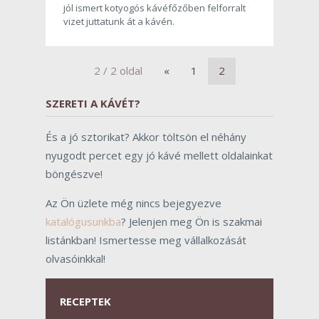
jól ismert kotyogós kávéfőzőben felforralt
vizet juttatunk át a kávén.
2 / 2 oldal
«
1
2
SZERETI A KÁVÉT?
És a jó sztorikat? Akkor töltsön el néhány
nyugodt percet egy jó kávé mellett oldalainkat
böngészve!
Az Ön üzlete még nincs bejegyezve
katalógusunkba
? Jelenjen meg Ön is szakmai
listánkban! Ismertesse meg vállalkozását
olvasóinkkal!
RECEPTEK