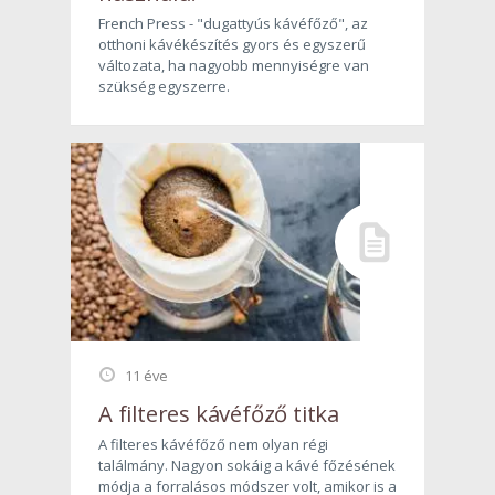
French Press - "dugattyús kávéfőző", az
otthoni kávékészítés gyors és egyszerű
változata, ha nagyobb mennyiségre van
szükség egyszerre.
11 éve
A filteres kávéfőző titka
A filteres kávéfőző nem olyan régi
találmány. Nagyon sokáig a kávé főzésének
módja a forralásos módszer volt, amikor is a