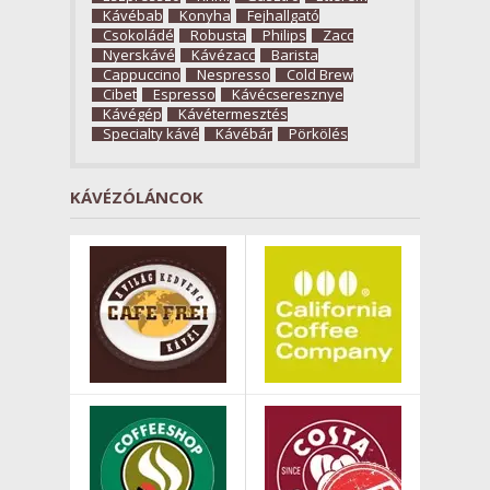
Kávébab
Konyha
Fejhallgató
Csokoládé
Robusta
Philips
Zacc
Nyerskávé
Kávézacc
Barista
Cappuccino
Nespresso
Cold Brew
Cibet
Espresso
Kávécseresznye
Kávégép
Kávétermesztés
Specialty kávé
Kávébár
Pörkölés
KÁVÉZÓLÁNCOK