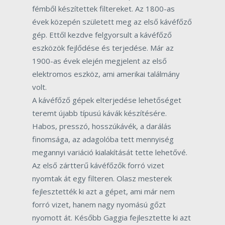
fémből készítettek filtereket. Az 1800-as
évek közepén született meg az első kávéfőző
gép. Ettől kezdve felgyorsult a kávéfőző
eszközök fejlődése és terjedése. Már az
1900-as évek elején megjelent az első
elektromos eszköz, ami amerikai találmány
volt.
A kávéfőző gépek elterjedése lehetőséget
teremt újabb típusú kávák készítésére.
Habos, presszó, hosszúkávék, a darálás
finomsága, az adagolóba tett mennyiség
megannyi variáció kialakítását tette lehetővé.
Az első zártterű kávéfőzők forró vizet
nyomtak át egy filteren. Olasz mesterek
fejlesztették ki azt a gépet, ami már nem
forró vizet, hanem nagy nyomású gőzt
nyomott át. Később Gaggia fejlesztette ki azt