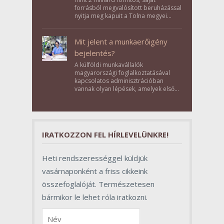
forrásból megvalósított beruházással
nyitja meg kapuit a Tolna megyei
Bikács-Kistápé Ligeten a Zichy Családi
Élménybirtok a mai napon.
Mit jelent a munkaerőigény
bejelentés?
A külföldi munkavállalók
magyarországi foglalkoztatásával
kapcsolatos adminisztrációban
vannak olyan lépések, amelyek első
pillantásra formalitásnak tűnnek,
valójában azonban meghatározó
szerepet töltenek be az egész
folyamat sikerében.
IRATKOZZON FEL HÍRLEVELÜNKRE!
Heti rendszerességgel küldjük
vasárnaponként a friss cikkeink
összefoglalóját. Természetesen
bármikor le lehet róla iratkozni.