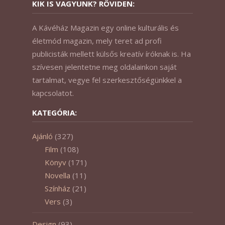
KIK IS VAGYUNK? RÖVIDEN:
A Kávéház Magazin egy online kulturális és
életmód magazin, mely teret ad profi
publicisták mellett külsős kreatív íróknak is. Ha
szívesen jelentetne meg oldalainkon saját
tartalmat, vegye fel szerkesztőségünkkel a
kapcsolatot.
KATEGÓRIA:
Ajánló
(327)
Film
(108)
Könyv
(171)
Novella
(11)
Színház
(21)
Vers
(3)
Design
(93)