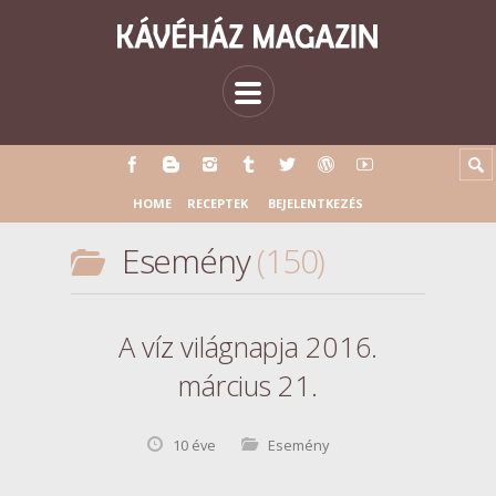
HOME
RECEPTEK
BEJELENTKEZÉS
Esemény
150
A víz világnapja 2016.
március 21.
10 éve
Esemény