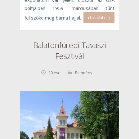
boltjaiban 1959. márciusában tűnt
fel szőke meg barna hajjal.
(tovább…)
Balatonfüredi Tavaszi
Fesztivál
10 éve
Esemény