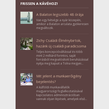
FRISSEN A KÁVÉHOZ!
A Balaton legszebb 48 órája
Van egy hétvége a nyár közepén,
amikor a Balaton arculata gyökeresen
megváltozik.
Zichy Családi Élménybirtok,
hazánk új családi paradicsoma
Teljes koncepcióváltással és több
mint 2 milliárd forintos, saját
forrásból megvalósított beruházással
nyitja meg kapuit a Tolna megyei
Bikács-Kistápé Ligeten a Zichy Családi
Élménybirtok a mai napon.
Mit jelent a munkaerőigény
bejelentés?
A külföldi munkavállalók
magyarországi foglalkoztatásával
kapcsolatos adminisztrációban
vannak olyan lépések, amelyek első
pillantásra formalitásnak tűnnek,
valójában azonban meghatározó