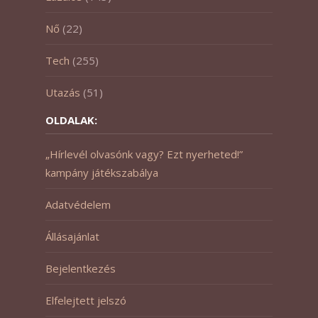
Nő
(22)
Tech
(255)
Utazás
(51)
OLDALAK:
„Hírlevél olvasónk vagy? Ezt nyerheted!”
kampány játékszabálya
Adatvédelem
Állásajánlat
Bejelentkezés
Elfelejtett jelszó