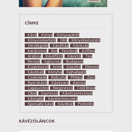
CÍMKE
Kávé
Könyv
Könyvajánló
Könyvismertető
Film
Könyvbemutató
Vendégcikk
Kávéház
Kávézás
Karácsony
Bor
Fesztivál
Koffein
Arabica
Kávéfőző
Kávézó
Tea
Recept
Egészség
Budapest
Eszpresszó
Krimi
Gasztro
Étterem
Kávébab
Konyha
Fejhallgató
Csokoládé
Robusta
Philips
Zacc
Nyerskávé
Kávézacc
Barista
Cappuccino
Nespresso
Cold Brew
Cibet
Espresso
Kávécseresznye
Kávégép
Kávétermesztés
Specialty kávé
Kávébár
Pörkölés
KÁVÉZÓLÁNCOK