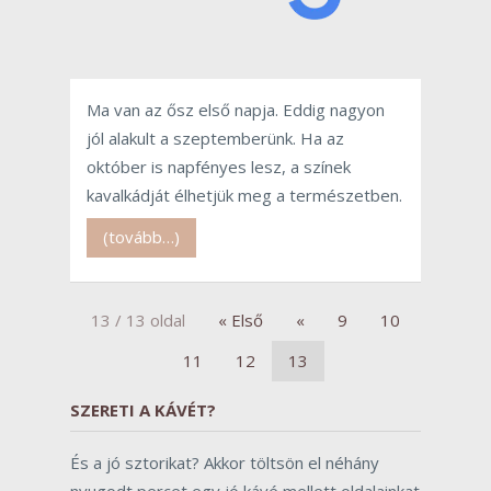
Ma van az ősz első napja. Eddig nagyon
jól alakult a szeptemberünk. Ha az
október is napfényes lesz, a színek
kavalkádját élhetjük meg a természetben.
(tovább…)
13 / 13 oldal
« Első
«
9
10
11
12
13
SZERETI A KÁVÉT?
És a jó sztorikat? Akkor töltsön el néhány
nyugodt percet egy jó kávé mellett oldalainkat