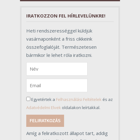
szerepet töltenek be az egész
folyamat sikerében.
IRATKOZZON FEL HÍRLEVELÜNKRE!
Heti rendszerességgel küldjük
vasárnaponként a friss cikkeink
összefoglalóját. Természetesen
bármikor le lehet róla iratkozni.
Egyetértek a
Felhasználási Feltételek
és az
Adatvédelmi Elvek
oldalakon leírtakkal.
FELIRATKOZÁS
Amíg a feliratkozott állapot tart, addig